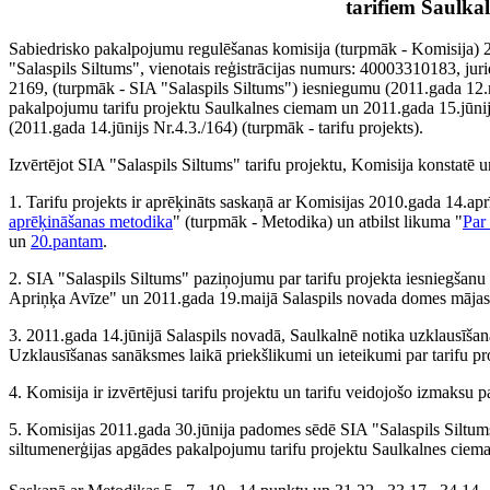
tarifiem Saulka
Sabiedrisko pakalpojumu regulēšanas komisija (turpmāk - Komisija) 2
"Salaspils Siltums", vienotais reģistrācijas numurs: 40003310183, juri
2169, (turpmāk - SIA "Salaspils Siltums") iesniegumu (2011.gada 12.m
pakalpojumu tarifu projektu Saulkalnes ciemam un 2011.gada 15.jūnijā
(2011.gada 14.jūnijs Nr.4.3./164) (turpmāk - tarifu projekts).
Izvērtējot SIA "Salaspils Siltums" tarifu projektu, Komisija konstatē u
1. Tarifu projekts ir aprēķināts saskaņā ar Komisijas 2010.gada 14.ap
aprēķināšanas metodika
" (turpmāk - Metodika) un atbilst likuma "
Par
un
20.pantam
.
2. SIA "Salaspils Siltums" paziņojumu par tarifu projekta iesniegšanu
Apriņķa Avīze" un 2011.gada 19.maijā Salaspils novada domes mājas
3. 2011.gada 14.jūnijā Salaspils novadā, Saulkalnē notika uzklausīšan
Uzklausīšanas sanāksmes laikā priekšlikumi un ieteikumi par tarifu proj
4. Komisija ir izvērtējusi tarifu projektu un tarifu veidojošo izmaksu 
5. Komisijas 2011.gada 30.jūnija padomes sēdē SIA "Salaspils Siltums"
siltumenerģijas apgādes pakalpojumu tarifu projektu Saulkalnes ciem