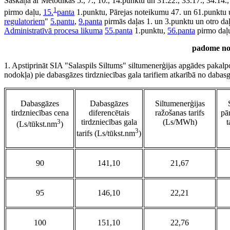
Saskaņā ar Metodikas 5., 7., 10., 14.punktu un 31.22., 33.17., 34.14.
1
pirmo daļu,
15.
panta
1.punktu, Pārejas noteikumu 47. un 61.punktu 
regulatoriem
"
5.pantu
,
9.panta
pirmās daļas 1. un 3.punktu un otro da
Administratīvā procesa likuma
55.panta
1.punktu,
56.panta
pirmo daļ
padome no
1. Apstiprināt SIA "Salaspils Siltums" siltumenerģijas apgādes pakal
nodokļa) pie dabasgāzes tirdzniecības gala tarifiem atkarībā no dabasg
Dabasgāzes
Dabasgāzes
Siltumenerģijas
tirdzniecības cena
diferencētais
ražošanas tarifs
pā
3
tirdzniecības gala
(Ls/MWh)
t
(Ls/tūkst.nm
)
3
tarifs (Ls/tūkst.nm
)
90
141,10
21,67
95
146,10
22,21
100
151,10
22,76