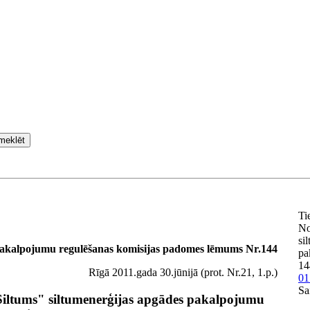
meklēt
Ti
No
si
pakalpojumu regulēšanas komisijas padomes lēmums Nr.144
pa
14
Rīgā 2011.gada 30.jūnijā (prot. Nr.21, 1.p.)
01
Sa
s Siltums" siltumenerģijas apgādes pakalpojumu