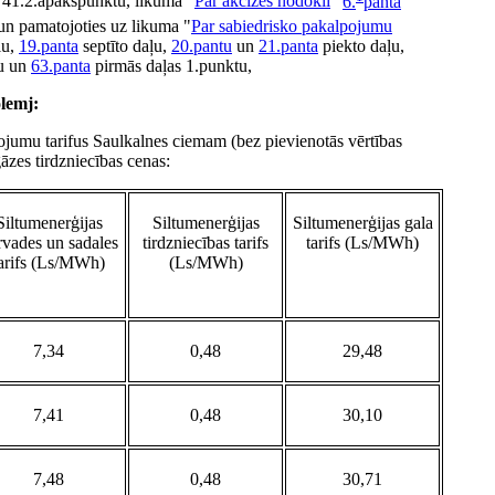
, 41.2.apakšpunktu, likuma "
Par akcīzes nodokli
"
6.
panta
un pamatojoties uz likuma "
Par sabiedrisko pakalpojumu
ļu,
19.panta
septīto daļu,
20.pantu
un
21.panta
piekto daļu,
u un
63.panta
pirmās daļas 1.punktu,
lemj:
pojumu tarifus Saulkalnes ciemam (bez pievienotās vērtības
āzes tirdzniecības cenas:
Siltumenerģijas
Siltumenerģijas
Siltumenerģijas gala
rvades un sadales
tirdzniecības tarifs
tarifs (Ls/MWh)
arifs (Ls/MWh)
(Ls/MWh)
7,34
0,48
29,48
7,41
0,48
30,10
7,48
0,48
30,71