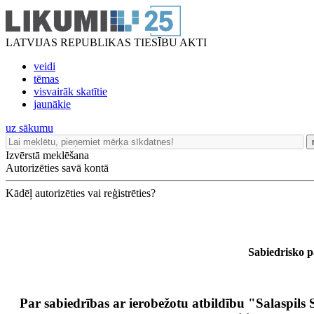
LATVIJAS REPUBLIKAS TIESĪBU AKTI
veidi
tēmas
visvairāk skatītie
jaunākie
uz sākumu
Izvērstā meklēšana
Autorizēties savā kontā
Kādēļ autorizēties vai reģistrēties?
Sabiedrisko 
Par sabiedrības ar ierobežotu atbildību "Salaspil