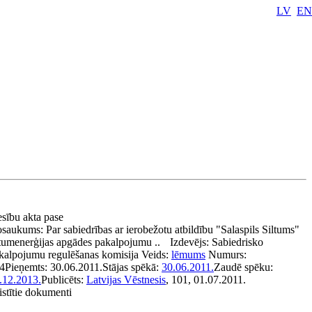
LV
EN
esību akta pase
saukums:
Par sabiedrības ar ierobežotu atbildību "Salaspils Siltums"
ltumenerģijas apgādes pakalpojumu ..
Izdevējs:
Sabiedrisko
kalpojumu regulēšanas komisija
Veids:
lēmums
Numurs:
4
Pieņemts:
30.06.2011.
Stājas spēkā:
30.06.2011.
Zaudē spēku:
.12.2013.
Publicēts:
Latvijas Vēstnesis
, 101, 01.07.2011.
istītie dokumenti