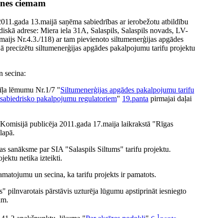
lnes ciemam
011.gada 13.maijā saņēma sabiedrības ar ierobežotu atbildību
diskā adrese: Miera iela 31A, Salaspils, Salaspils novads, LV-
aijs Nr.4.3./118) ar tam pievienoto siltumenerģijas apgādes
 precizētu siltumenerģijas apgādes pakalpojumu tarifu projektu
n secina:
rīļa lēmumu Nr.1/7 "
Siltumenerģijas apgādes pakalpojumu tarifu
 sabiedrisko pakalpojumu regulatoriem
"
19.panta
pirmajai daļai
 Komisijā publicēja 2011.gada 17.maija laikrakstā "Rīgas
lapā.
as sanāksme par SIA "Salaspils Siltums" tarifu projektu.
ektu netika izteikti.
pamatojumu un secina, ka tarifu projekts ir pamatots.
 pilnvarotais pārstāvis uzturēja lūgumu apstiprināt iesniegto
am.
1