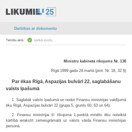
Darbības ar dokumentu
Tiesību akts:
spēkā esošs
Ministru kabineta rīkojums Nr. 138
Rīgā 1999.gada 24.martā (prot. Nr. 18, 32.§)
Par ēkas Rīgā, Aspazijas bulvārī 22, saglabāšanu
valsts īpašumā
1. Saglabāt valsts īpašumā un nodot Finansu ministrijas valdījumā
ēku Rīgā, Aspazijas bulvārī 22 (grupa 5, grunts 60, 63 un 64).
2. Finansu ministrijai šī rīkojuma 1.punktā minēto ēku noteiktā
kārtībā ierakstīt zemesgrāmatā uz valsts vārda Finansu ministrijas
personā.