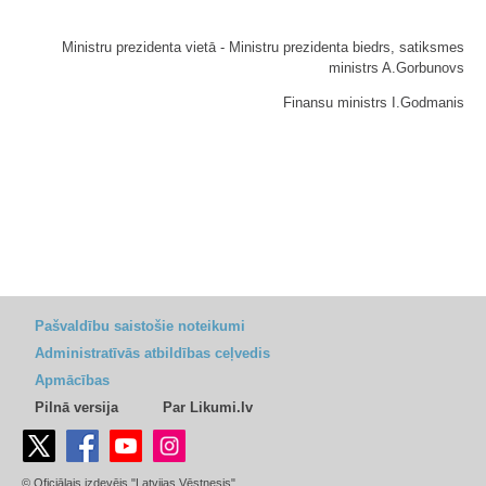
Ministru prezidenta vietā - Ministru prezidenta biedrs, satiksmes
ministrs A.Gorbunovs
Finansu ministrs I.Godmanis
Pašvaldību saistošie noteikumi
Administratīvās atbildības ceļvedis
Apmācības
Pilnā versija
Par Likumi.lv
© Oficiālais izdevējs "Latvijas Vēstnesis"