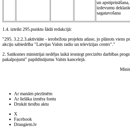
un apstiprināšana,
izdevumu deklarāc
sagatavošana
1.4. izteikt 295.punktu šādā redakcijā:
"295. 3.2.2.3.aktivitāte - ierobežota projektu atlase, jo plānots viens pr
akciju sabiedrība "Latvijas Valsts radio un televīzijas centrs"."
2. Satiksmes ministrijai nedēļas laikā iesniegt precizēto darbības pro
pakalpojumi" papildinājumu Valsts kancelejā.
Minis
Ar manām piezīmēm
Ar lielāka izmēra fontu
Drukāt tiesību aktu
X
Facebook
Draugiem.lv