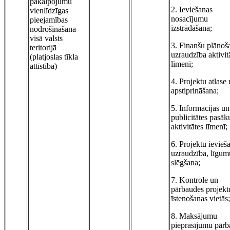
pakalpojumu
2. Ieviešanas
vienlīdzīgas
nosacījumu
pieejamības
izstrādāšana;
nodrošināšana
visā valsts
3. Finanšu plānoš
teritorijā
uzraudzība aktivit
(platjoslas tīkla
līmenī;
attīstība)
4. Projektu atlase
apstiprināšana;
5. Informācijas un
publicitātes pasā
aktivitātes līmenī;
6. Projektu ievieš
uzraudzība, līgum
slēgšana;
7. Kontrole un
pārbaudes projekt
īstenošanas vietās;
8. Maksājumu
pieprasījumu pār