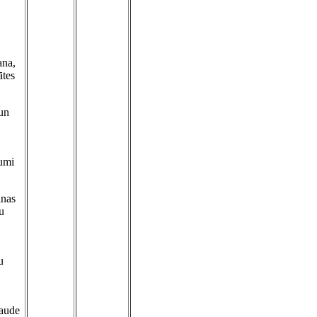
ana,
ātes
 un
kumi
anas
u
u
baude