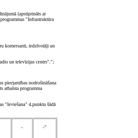
inājumā (apstiprināts ar
 programmas "Infrastruktūra
ru komersanti, iedzīvotāji un
dio un televīzijas centrs".";
gas pieejamības nodrošināšana
alsts atbalsta programma
as "Ieviešana" 4.punktu šādā
a
-
-"