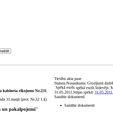
meklēt
Tiesību akta pase
Statuss:
Nosaukums:
Grozījumi darbī
Spēkā esošs
spēkā esošs
Izdevējs:
M
u kabineta rīkojums Nr.231
31.05.2011.
Stājas spēkā:
31.05.2011
Saistītie dokumenti
da 31.maijā (prot. Nr.32 1.§)
Saistītie dokumenti
a un pakalpojumi"