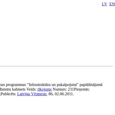
LV
EN
bas programmas "Infrastruktūra un pakalpojumi" papildinājumā
inistru kabinets
Veids:
rīkojums
Numurs:
231
Pieņemts:
.
Publicēts:
Latvijas Vēstnesis
, 86, 02.06.2011.