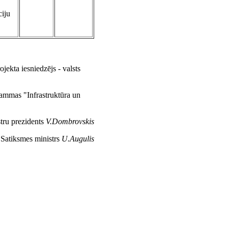
iju
ojekta iesniedzējs - valsts
grammas "Infrastruktūra un
tru prezidents
V.Dombrovskis
Satiksmes ministrs
U.Augulis