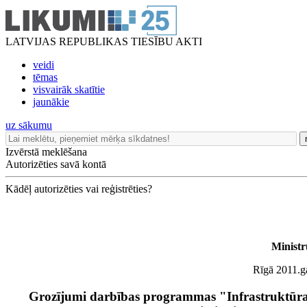
LATVIJAS REPUBLIKAS TIESĪBU AKTI
veidi
tēmas
visvairāk skatītie
jaunākie
uz sākumu
Izvērstā meklēšana
Autorizēties savā kontā
Kādēļ autorizēties vai reģistrēties?
Ministr
Rīgā 2011.ga
Grozījumi darbības programmas "Infrastruktūr