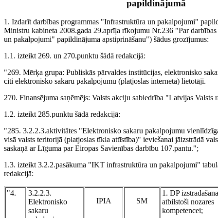
papildinājumā
1. Izdarīt darbības programmas "Infrastruktūra un pakalpojumi" papild
Ministru kabineta 2008.gada 29.aprīļa rīkojumu Nr.236 "Par darbības
un pakalpojumi" papildinājuma apstiprināšanu") šādus grozījumus:
1.1. izteikt 269. un 270.punktu šādā redakcijā:
"269. Mērķa grupa: Publiskās pārvaldes institūcijas, elektronisko saka
citi elektronisko sakaru pakalpojumu (platjoslas interneta) lietotāji.
270. Finansējuma saņēmējs: Valsts akciju sabiedrība "Latvijas Valsts ra
1.2. izteikt 285.punktu šādā redakcijā:
"285. 3.2.2.3.aktivitātes "Elektronisko sakaru pakalpojumu vienlīdzī
visā valsts teritorijā (platjoslas tīkla attīstība)" ieviešanai jāizstrādā v
saskaņā ar Līguma par Eiropas Savienības darbību 107.pantu.";
1.3. izteikt
3.2.2.pasākuma "IKT infrastruktūra un pakalpojumi"
tabul
redakcijā:
"4.
3.2.2.3.
1. DP izstrādāšan
IPIA
SM
Elektronisko
atbilstoši nozares
sakaru
kompetencei;