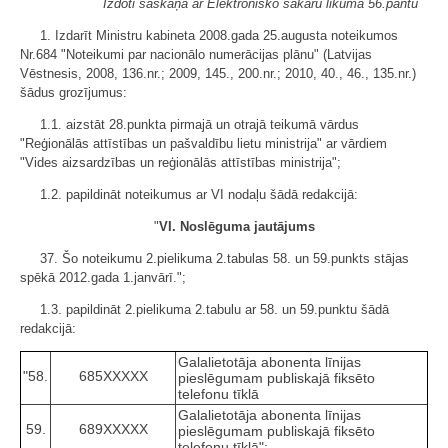
Izdoti saskaņā ar Elektronisko sakaru likuma 56.pantu
1. Izdarīt Ministru kabineta 2008.gada 25.augusta noteikumos
Nr.684 "Noteikumi par nacionālo numerācijas plānu" (Latvijas
Vēstnesis, 2008, 136.nr.; 2009, 145., 200.nr.; 2010, 40., 46., 135.nr.)
šādus grozījumus:
1.1. aizstāt 28.punkta pirmajā un otrajā teikumā vārdus
"Reģionālās attīstības un pašvaldību lietu ministrija" ar vārdiem
"Vides aizsardzības un reģionālās attīstības ministrija";
1.2. papildināt noteikumus ar VI nodaļu šādā redakcijā:
"
VI. Noslēguma jautājums
37. Šo noteikumu 2.pielikuma 2.tabulas 58. un 59.punkts stājas
spēkā 2012.gada 1.janvārī.";
1.3. papildināt 2.pielikuma 2.tabulu ar 58. un 59.punktu šādā
redakcijā:
Galalietotāja abonenta līnijas
"58.
685XXXXX
pieslēgumam publiskajā fiksēto
telefonu tīklā
Galalietotāja abonenta līnijas
59.
689XXXXX
pieslēgumam publiskajā fiksēto
telefonu tīklā";