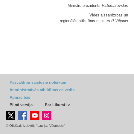
Ministru prezidents
V.Dombrovskis
Vides aizsardzības un
reģionālās attīstības ministrs
R.Vējonis
Pašvaldību saistošie noteikumi
Administratīvās atbildības ceļvedis
Apmācības
Pilnā versija
Par Likumi.lv
© Oficiālais izdevējs "Latvijas Vēstnesis"