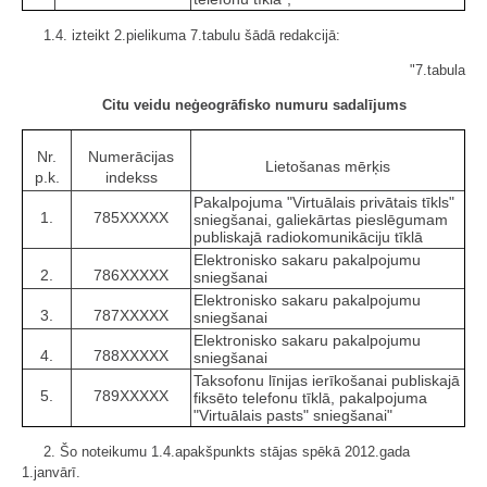
1.4. izteikt 2.pielikuma 7.tabulu šādā redakcijā:
"7.tabula
Citu veidu neģeogrāfisko numuru sadalījums
Nr.
Numerācijas
Lietošanas mērķis
p.k.
indekss
Pakalpojuma "Virtuālais privātais tīkls"
1.
785XXXXX
sniegšanai, galiekārtas pieslēgumam
publiskajā radiokomunikāciju tīklā
Elektronisko sakaru pakalpojumu
2.
786XXXXX
sniegšanai
Elektronisko sakaru pakalpojumu
3.
787XXXXX
sniegšanai
Elektronisko sakaru pakalpojumu
4.
788XXXXX
sniegšanai
Taksofonu līnijas ierīkošanai publiskajā
5.
789XXXXX
fiksēto telefonu tīklā, pakalpojuma
"Virtuālais pasts" sniegšanai"
2. Šo noteikumu 1.4.apakšpunkts stājas spēkā 2012.gada
1.janvārī.