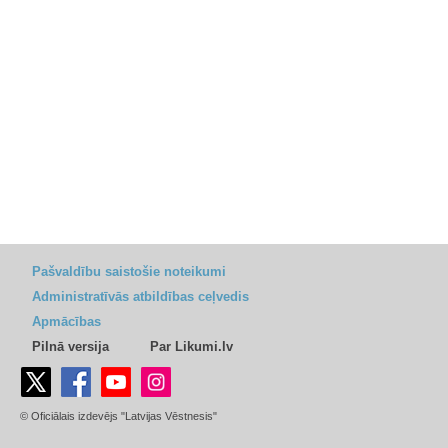
Pašvaldību saistošie noteikumi
Administratīvās atbildības ceļvedis
Apmācības
Pilnā versija
Par Likumi.lv
© Oficiālais izdevējs "Latvijas Vēstnesis"