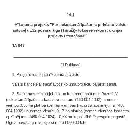
14.§
R
īkojuma projekts "Par nekustamā īpašuma pirkšanu valsts
autoceļa E22 posma Rīga (Tīnūži)-Koknese rekonstrukcijas
projekta īstenošanai"
TA-947
______________________________________________________
(J.Dūklavs)
1. Pieņemt iesniegto rīkojuma projektu.
Valsts kancelejai sagatavot rīkojuma projektu parakstīšanai.
2. Satiksmes ministrijai pirkt nekustamo īpašumu "Rozēni A"
(nekustamā īpašuma kadastra numurs 7480 004 1032) - zemes
vienību 0,36 ha platībā (zemes vienības kadastra apzīmējums 7480
004 1032) un zemes vienību 0,17 ha platībā (zemes vienības kadastra
apzīmējums 7480 004 1034) - 0,53 ha kopplatībā Ogresgala pagastā,
Ogres novadā par kopējo summu 8000,00 lati.