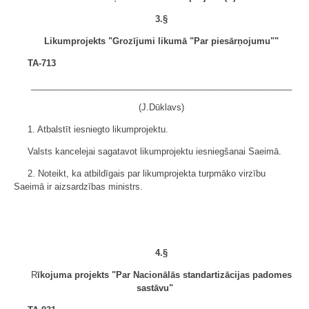
3.§
Likumprojekts "Grozījumi likumā "Par piesārņojumu""
TA-713
______________________________________________________
(J.Dūklavs)
1. Atbalstīt iesniegto likumprojektu.
Valsts kancelejai sagatavot likumprojektu iesniegšanai Saeimā.
2. Noteikt, ka atbildīgais par likumprojekta turpmāko virzību
Saeimā ir aizsardzības ministrs.
4.§
R
īkojuma projekts "Par Nacionālās standartizācijas padomes
sastāvu"