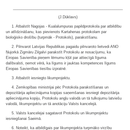
______________________________________________________
(J.Dūklavs)
1. Atbalstīt Nagojas - Kualalumpuras papildprotokola par atbildību
un atlīdzināšanu, kas pievienots Kartahenas protokolam par
bioloģisko drošību (turpmāk - Protokols), parakstīšanu.
2. Pilnvarot Latvijas Republikas pagaidu pilnvaroto lietvedi ANO
Ņujorkā Zigmāru Zilgalvi parakstīt Protokolu ar nosacījumu, ka
Eiropas Savienība pieņem lēmumu kļūt par attiecīgā līguma
dalībvalsti, ņemot vērā, ka līgums ir jauktas kompetences līgums
Eiropas Savienības tiesību izpratnē.
3. Atbalstīt iesniegto likumprojektu.
4. Zemkopības ministrijai pēc Protokola parakstīšanas un
depozitārija apliecinājuma kopijas saņemšanas iesniegt depozitārija
apliecinājuma kopiju, Protokolu angļu valodā un tā tulkojumu latviešu
valodā, likumprojektu un tā anotāciju Valsts kancelejā.
5. Valsts kancelejai sagatavot Protokolu un likumprojektu
iesniegšanai Saeimā.
6. Noteikt, ka atbildīgais par likumprojekta turpmāko virzību