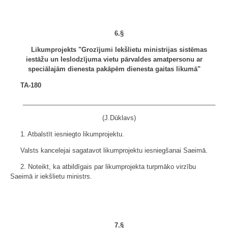
6.§
Likumprojekts "Grozījumi Iekšlietu ministrijas sistēmas
iestāžu un Ieslodzījuma vietu pārvaldes amatpersonu ar
speciālajām dienesta pakāpēm dienesta gaitas likumā"
TA-180
______________________________________________________
(J.Dūklavs)
1. Atbalstīt iesniegto likumprojektu.
Valsts kancelejai sagatavot likumprojektu iesniegšanai Saeimā.
2. Noteikt, ka atbildīgais par likumprojekta turpmāko virzību
Saeimā ir iekšlietu ministrs.
7.§