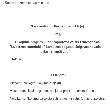
Saeimā ir zemkopības ministrs.
Saskaņotie tiesību aktu projekti (A)
32.§
R
īkojuma projekts "Par neapbūvēta valsts zemesgabala
"Līvbērzes smerdūklis" Līvbērzes pagastā, Jelgavas novadā
daļas iznomāšanu"
TA-1132
______________________________________________________
(J.Dūklavs)
Pieņemt iesniegto rīkojuma projektu.
Valsts kancelejai sagatavot rīkojuma projektu parakstīšanai.
Noteikt, ka rīkojumu paraksta satiksmes ministrs (otrais paraksts).