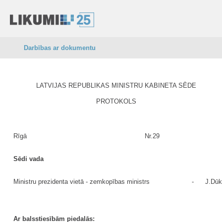
Darbības ar dokumentu
LATVIJAS REPUBLIKAS MINISTRU KABINETA SĒDE
PROTOKOLS
Rīgā
Nr.29
Sēdi vada
Ministru prezidenta vietā - zemkopības ministrs
-
J.Dūk
Ar balsstiesībām piedalās: