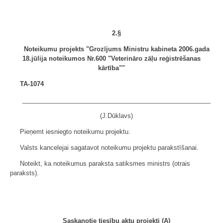
2.§
Noteikumu projekts "Grozījums Ministru kabineta 2006.gada
18.jūlija noteikumos Nr.600 "Veterināro zāļu reģistrēšanas
kārtība""
TA-1074
______________________________________________________
(J.Dūklavs)
Pieņemt iesniegto noteikumu projektu.
Valsts kancelejai sagatavot noteikumu projektu parakstīšanai.
Noteikt, ka noteikumus paraksta satiksmes ministrs (otrais
paraksts).
Saskaņotie tiesību aktu projekti (A)