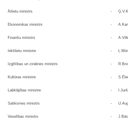
Ārlietu ministrs
-
Ģ.V.K
Ekonomikas ministrs
-
A.Ka
Finanšu ministrs
-
A.Vil
Iekšlietu ministre
-
L.Mūr
Izglītības un zinātnes ministrs
-
R.Bro
Kultūras ministre
-
S.Ēle
Labklājības ministre
-
I.Jur
Satiksmes ministrs
-
U.Aug
Veselības ministrs
-
J.Bār