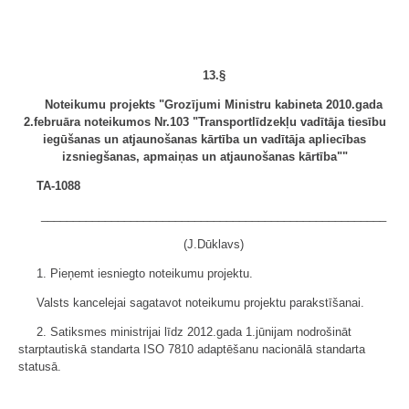
13.§
Noteikumu projekts "Grozījumi Ministru kabineta 2010.gada
2.februāra noteikumos Nr.103 "Transportlīdzekļu vadītāja tiesību
iegūšanas un atjaunošanas kārtība un vadītāja apliecības
izsniegšanas, apmaiņas un atjaunošanas kārtība""
TA-1088
______________________________________________________
(J.Dūklavs)
1. Pieņemt iesniegto noteikumu projektu.
Valsts kancelejai sagatavot noteikumu projektu parakstīšanai.
2. Satiksmes ministrijai līdz 2012.gada 1.jūnijam nodrošināt
starptautiskā standarta ISO 7810 adaptēšanu nacionālā standarta
statusā.