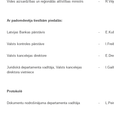
Vides aizsardzības un reģionālās attīstības ministrs
-
R.Vēj
Ar padomdevēja tiesībām piedalās:
Latvijas Bankas pārstāvis
-
E.Kuš
Valsts kontroles pārstāve
-
I.Frei
Valsts kancelejas direktore
-
E.Dre
Juridiskā departamenta vadītāja, Valsts kancelejas
-
I.Gail
direktora vietniece
Protokolē
Dokumentu nodrošinājuma departamenta vadītāja
-
L.Pei