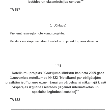
iestādes un eksaminācijas centrus""
TA-827
______________________________________________________
(J.Dūklavs)
Pieņemt iesniegto noteikumu projektu.
Valsts kancelejai sagatavot noteikumu projektu parakstīšanai.
19.§
Noteikumu projekts "Grozījums Ministru kabineta 2005.gada
1.novembra noteikumos Nr.822 "Noteikumi par obligātajām
prasībām izglītojamo uzņemšanai un pārcelšanai nākamajā klasē
vispārējās izglītības iestādēs (izņemot internātskolas un
speciālās izglītības iestādes)""
TA-832
______________________________________________________