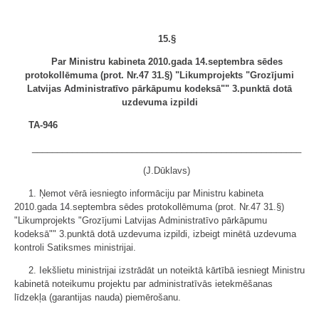
15.§
Par Ministru kabineta 2010.gada 14.septembra sēdes
protokollēmuma (prot. Nr.47 31.§) "Likumprojekts "Grozījumi
Latvijas Administratīvo pārkāpumu kodeksā"" 3.punktā dotā
uzdevuma izpildi
TA-946
______________________________________________________
(J.Dūklavs)
1. Ņemot vērā iesniegto informāciju par Ministru kabineta
2010.gada 14.septembra sēdes protokollēmuma (prot. Nr.47 31.§)
"Likumprojekts "Grozījumi Latvijas Administratīvo pārkāpumu
kodeksā"" 3.punktā dotā uzdevuma izpildi, izbeigt minētā uzdevuma
kontroli Satiksmes ministrijai.
2. Iekšlietu ministrijai izstrādāt un noteiktā kārtībā iesniegt Ministru
kabinetā noteikumu projektu par administratīvās ietekmēšanas
līdzekļa (garantijas nauda) piemērošanu.