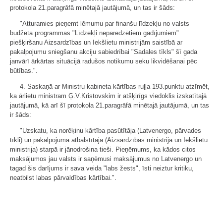
protokola 21.paragrāfā minētajā jautājumā, un tas ir šāds:
"Atturamies pieņemt lēmumu par finanšu līdzekļu no valsts
budžeta programmas "Līdzekļi neparedzētiem gadījumiem"
piešķiršanu Aizsardzības un Iekšlietu ministrijām saistībā ar
pakalpojumu sniegšanu akciju sabiedrībai "Sadales tīkls" šī gada
janvārī ārkārtas situācijā radušos notikumu seku likvidēšanai pēc
būtības.".
4. Saskaņā ar Ministru kabineta kārtības ruļļa 193.punktu atzīmēt,
ka ārlietu ministram Ģ.V.Kristovskim ir atšķirīgs viedoklis izskatītajā
jautājumā, kā arī šī protokola 21.paragrāfā minētajā jautājumā, un tas
ir šāds:
"Uzskatu, ka norēķinu kārtība pasūtītāja (Latvenergo, pārvades
tīkli) un pakalpojuma atbalstītāja (Aizsardzības ministrija un Iekšlietu
ministrija) starpā ir jānodrošina tieši. Pieņēmums, ka kādos citos
maksājumos jau valsts ir saņēmusi maksājumus no Latvenergo un
tagad šis darījums ir sava veida "labs žests", īsti neiztur kritiku,
neatbilst labas pārvaldības kārtībai.".