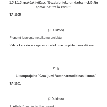
1.3.1.1.3.apakšaktivitātes "Bezdarbnieku un darba meklētāju
apmācība" trešo kārtu""
TA-1105
______________________________________________________
(J.Dūklavs)
Pieņemt iesniegto noteikumu projektu.
Valsts kancelejai sagatavot noteikumu projektu parakstīšanai.
29.§
Likumprojekts "Grozījumi Veterinārmedicīnas likumā"
TA-1101
______________________________________________________
(J.Dūklavs)
1. Atbalstīt iesniegto likumprojektu.