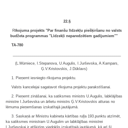
22.§
R
īkojuma projekts "Par finanšu līdzekļu piešķiršanu no valsts
budžeta programmas "Līdzekļi neparedzētiem gadījumiem""
TA-780
______________________________________________________
(L.Mūrniece, I.Stepanova, U.Augulis, I.Jurševska, A.Kampars,
Ģ.V.Kristovskis, J.Dūklavs)
1. Pieņemt iesniegto rīkojuma projektu.
Valsts kancelejai sagatavot rīkojuma projektu parakstīšanai.
2. Pieņemt zināšanai, ka satiksmes ministrs U.Augulis, labklājības
ministre I.Jurševska un ārlietu ministrs Ģ.V.Kristovskis atturas no
lēmuma pieņemšanas izskatītajā jautājumā.
3. Saskaņā ar Ministru kabineta kārtības ruļļa 193.punktu atzīmēt,
ka satiksmes ministram U.Augulim un labklājības ministrei
I.Jurševskai ir atšķirīgs viedoklis izskatītajā jautājumā, kā arī šī