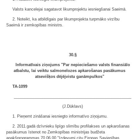
Valsts kancelejai sagatavot likumprojektu iesniegšanai Saeimā.
2. Noteikt, ka atbildīgais par likumprojekta turpmāko virzību
Saeimā ir zemkopības ministrs.
30.§
Informat
īvais ziņojums "Par nepieciešamo valsts finansiālo
atbalstu, lai veiktu salmonelozes apkarošanas pasākumus
atsevišķos dējējvistu ganāmpulkos"
TA-1099
______________________________________________________
(J.Dūklavs)
1. Pieņemt zināšanai iesniegto informatīvo ziņojumu.
2. 2011.gadā dzīvnieku lipīgo slimību profilakses un apkarošanas
pasākumus īstenot no Zemkopības ministrijas budžeta
apakšprogrammas 70.06.00 "Izdevumi citu Eiropas Savienības