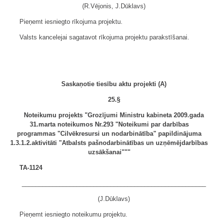
(R.Vējonis, J.Dūklavs)
Pieņemt iesniegto rīkojuma projektu.
Valsts kancelejai sagatavot rīkojuma projektu parakstīšanai.
Saskaņotie tiesību aktu projekti (A)
25.§
Noteikumu projekts "Grozījumi Ministru kabineta 2009.gada
31.marta noteikumos Nr.293 "Noteikumi par darbības
programmas "Cilvēkresursi un nodarbinātība" papildinājuma
1.3.1.2.aktivitāti "Atbalsts pašnodarbinātības un uzņēmējdarbības
uzsākšanai"""
TA-1124
______________________________________________________
(J.Dūklavs)
Pieņemt iesniegto noteikumu projektu.