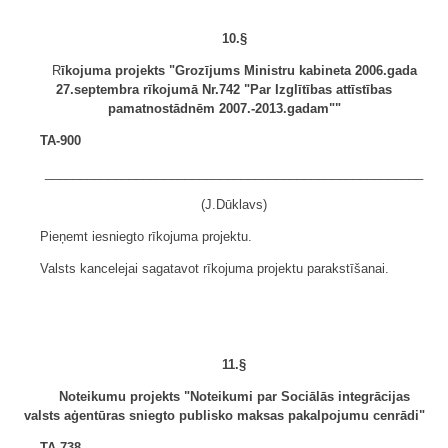
10.§
R
īkojuma projekts "Grozījums Ministru kabineta 2006.gada
27.septembra rīkojumā Nr.742 "Par Izglītības attīstības
pamatnostādnēm 2007.-2013.gadam""
TA-900
______________________________________________________
(J.Dūklavs)
Pieņemt iesniegto rīkojuma projektu.
Valsts kancelejai sagatavot rīkojuma projektu parakstīšanai.
11.§
Noteikumu projekts "Noteikumi par Sociālās integrācijas
valsts aģentūras sniegto publisko maksas pakalpojumu cenrādi"
TA-738