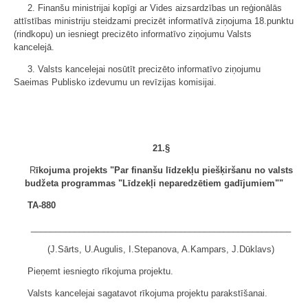
2. Finanšu ministrijai kopīgi ar Vides aizsardzības un reģionālās
attīstības ministriju steidzami precizēt informatīvā ziņojuma 18.punktu
(rindkopu) un iesniegt precizēto informatīvo ziņojumu Valsts
kancelejā.
3. Valsts kancelejai nosūtīt precizēto informatīvo ziņojumu
Saeimas Publisko izdevumu un revīzijas komisijai.
21.§
R
īkojuma projekts "Par finanšu līdzekļu piešķiršanu no valsts
budžeta programmas "Līdzekļi neparedzētiem gadījumiem""
TA-880
______________________________________________________
(J.Sārts, U.Augulis, I.Stepanova, A.Kampars, J.Dūklavs)
Pieņemt iesniegto rīkojuma projektu.
Valsts kancelejai sagatavot rīkojuma projektu parakstīšanai.