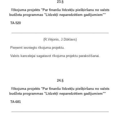
23.§
R
īkojuma projekts "Par finanšu līdzekļu piešķiršanu no valsts
budžeta programmas "Līdzekļi neparedzētiem gadījumiem""
TA-520
______________________________________________________
(R.Vējonis, J.Dūklavs)
Pieņemt iesniegto rīkojuma projektu.
Valsts kancelejai sagatavot rīkojuma projektu parakstīšanai.
24.§
R
īkojuma projekts "Par finanšu līdzekļu piešķiršanu no valsts
budžeta programmas "Līdzekļi neparedzētiem gadījumiem""
TA-681
______________________________________________________