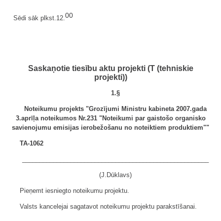
00
Sēdi sāk plkst.12.
Saskaņotie tiesību aktu projekti (T (tehniskie
projekti))
1.§
Noteikumu projekts "Grozījumi Ministru kabineta 2007.gada
3.aprīļa noteikumos Nr.231 "Noteikumi par gaistošo organisko
savienojumu emisijas ierobežošanu no noteiktiem produktiem""
TA-1062
______________________________________________________
(J.Dūklavs)
Pieņemt iesniegto noteikumu projektu.
Valsts kancelejai sagatavot noteikumu projektu parakstīšanai.