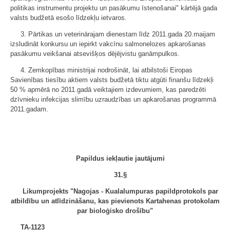
politikas instrumentu projektu un pasākumu īstenošanai" kārtējā gada
valsts budžetā esošo līdzekļu ietvaros.
3. Pārtikas un veterinārajam dienestam līdz 2011.gada 20.maijam
izsludināt konkursu un iepirkt vakcīnu salmonelozes apkarošanas
pasākumu veikšanai atsevišķos dējējvistu ganāmpulkos.
4. Zemkopības ministrijai nodrošināt, lai atbilstoši Eiropas
Savienības tiesību aktiem valsts budžetā tiktu atgūti finanšu līdzekļi
50 % apmērā no 2011.gadā veiktajiem izdevumiem, kas paredzēti
dzīvnieku infekcijas slimību uzraudzības un apkarošanas programmā
2011.gadam.
Papildus iekļautie jautājumi
31.§
Likumprojekts "Nagojas - Kualalumpuras papildprotokols par
atbildību un atlīdzināšanu, kas pievienots Kartahenas protokolam
par bioloģisko drošību"
TA-1123