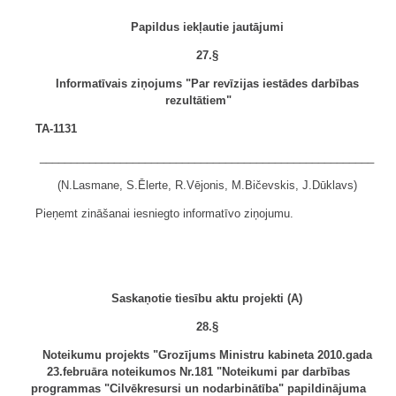
Papildus iekļautie jautājumi
27.§
Informatīvais ziņojums "Par revīzijas iestādes darbības
rezultātiem"
TA-1131
______________________________________________________
(N.Lasmane, S.Ēlerte, R.Vējonis, M.Bičevskis, J.Dūklavs)
Pieņemt zināšanai iesniegto informatīvo ziņojumu.
Saskaņotie tiesību aktu projekti (A)
28.§
Noteikumu projekts "Grozījums Ministru kabineta 2010.gada
23.februāra noteikumos Nr.181 "Noteikumi par darbības
programmas "Cilvēkresursi un nodarbinātība" papildinājuma