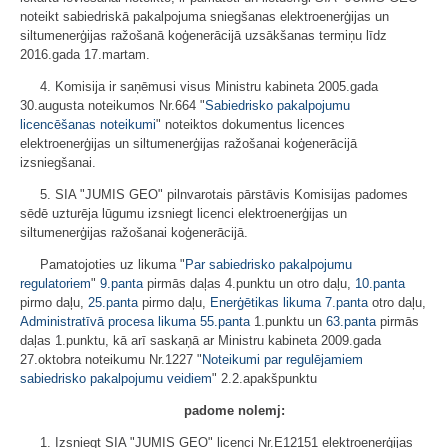
noteikt sabiedriskā pakalpojuma sniegšanas elektroenerģijas un
siltumenerģijas ražošanā koģenerācijā uzsākšanas termiņu līdz
2016.gada 17.martam.
4. Komisija ir saņēmusi visus Ministru kabineta 2005.gada
30.augusta noteikumos Nr.664 "
Sabiedrisko pakalpojumu
licencēšanas noteikumi
" noteiktos dokumentus licences
elektroenerģijas un siltumenerģijas ražošanai koģenerācijā
izsniegšanai.
5. SIA "JUMIS GEO" pilnvarotais pārstāvis Komisijas padomes
sēdē uzturēja lūgumu izsniegt licenci elektroenerģijas un
siltumenerģijas ražošanai koģenerācijā.
Pamatojoties uz likuma "
Par sabiedrisko pakalpojumu
regulatoriem
"
9.panta
pirmās daļas 4.punktu un otro daļu,
10.panta
pirmo daļu,
25.panta
pirmo daļu,
Enerģētikas likuma
7.panta
otro daļu,
Administratīvā procesa likuma
55.panta
1.punktu un
63.panta
pirmās
daļas 1.punktu, kā arī saskaņā ar Ministru kabineta 2009.gada
27.oktobra noteikumu Nr.1227 "
Noteikumi par regulējamiem
sabiedrisko pakalpojumu veidiem
" 2.2.apakšpunktu
padome nolemj:
1. Izsniegt SIA "JUMIS GEO" licenci Nr.E12151 elektroenerģijas