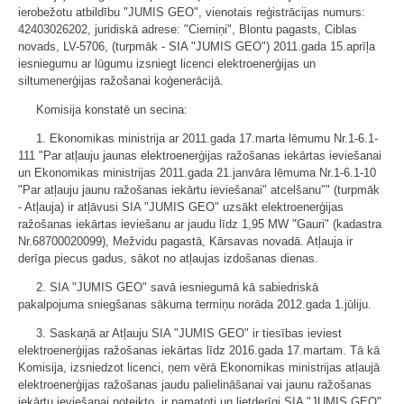
ierobežotu atbildību "JUMIS GEO", vienotais reģistrācijas numurs:
42403026202, juridiskā adrese: "Ciemiņi", Blontu pagasts, Ciblas
novads, LV-5706, (turpmāk - SIA "JUMIS GEO") 2011.gada 15.aprīļa
iesniegumu ar lūgumu izsniegt licenci elektroenerģijas un
siltumenerģijas ražošanai koģenerācijā.
Komisija konstatē un secina:
1. Ekonomikas ministrija ar 2011.gada 17.marta lēmumu Nr.1-6.1-
111 "Par atļauju jaunas elektroenerģijas ražošanas iekārtas ieviešanai
un Ekonomikas ministrijas 2011.gada 21.janvāra lēmuma Nr.1-6.1-10
"Par atļauju jaunu ražošanas iekārtu ieviešanai" atcelšanu"" (turpmāk
- Atļauja) ir atļāvusi SIA "JUMIS GEO" uzsākt elektroenerģijas
ražošanas iekārtas ieviešanu ar jaudu līdz 1,95 MW "Gauri" (kadastra
Nr.68700020099), Mežvidu pagastā, Kārsavas novadā. Atļauja ir
derīga piecus gadus, sākot no atļaujas izdošanas dienas.
2. SIA "JUMIS GEO" savā iesniegumā kā sabiedriskā
pakalpojuma sniegšanas sākuma termiņu norāda 2012.gada 1.jūliju.
3. Saskaņā ar Atļauju SIA "JUMIS GEO" ir tiesības ieviest
elektroenerģijas ražošanas iekārtas līdz 2016.gada 17.martam. Tā kā
Komisija, izsniedzot licenci, ņem vērā Ekonomikas ministrijas atļaujā
elektroenerģijas ražošanas jaudu palielināšanai vai jaunu ražošanas
iekārtu ieviešanai noteikto, ir pamatoti un lietderīgi SIA "JUMIS GEO"