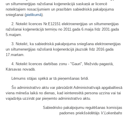
un siltumenerģijas ražošanai koģenerācijā saskaņā ar licencē
noteiktajiem nosacījumiem un prasībām sabiedriskā pakalpojuma
sniegšanai (
pielikumā
).
2. Noteikt licences Nr.E12151 elektroenerģijas un siltumenerģijas
ražošanai koģenerācijā termiņu no 2011.gada 6.maija līdz 2031.gada
5.maijam.
3. Noteikt, ka sabiedriskā pakalpojuma sniegšana elektroenerģijas
un siltumenerģijas ražošanā koģenerācijā jāuzsāk līdz 2016.gada
17.martam.
4. Noteikt licences darbības zonu - "Gauri", Mežvidu pagastā,
Kārsavas novadā.
Lēmums stājas spēkā ar tā pieņemšanas brīdi.
Šo administratīvo aktu var pārsūdzēt Administratīvajā apgabaltiesā
viena mēneša laikā no dienas, kad ieinteresētā persona uzzina vai tai
vajadzēja uzzināt par pieņemto administratīvo aktu.
Sabiedrisko pakalpojumu regulēšanas komisijas
padomes priekšsēdētājs
V.Lokenbahs