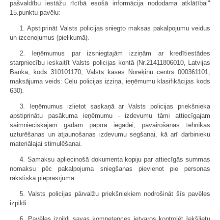
pašvaldību iestāžu rīcībā esošā informācija nododama atklātībai"
15.punktu pavēlu:
1. Apstiprināt Valsts policijas sniegto maksas pakalpojumu veidus
un izcenojumus (pielikumā).
2. Ieņēmumus par izsniegtajām izziņām ar kredītiestādes
starpniecību ieskaitīt Valsts policijas kontā (Nr.21411806010, Latvijas
Banka, kods 310101170, Valsts kases Norēķinu centrs 000361101,
maksājuma veids: Ceļu policijas izziņa, ieņēmumu klasifikācijas kods
630).
3. Ieņēmumus izlietot saskaņā ar Valsts policijas priekšnieka
apstiprinātu pasākuma ieņēmumu - izdevumu tāmi attiecīgajam
saimnieciskajam gadam papīra iegādei, pavairošanas tehnikas
uzturēšanas un atjaunošanas izdevumu segšanai, kā arī darbinieku
materiālajai stimulēšanai.
4. Samaksu apliecinošā dokumenta kopiju par attiecīgās summas
nomaksu pēc pakalpojuma sniegšanas pievienot pie personas
rakstiskā pieprasījuma.
5. Valsts policijas pārvalžu priekšniekiem nodrošināt šīs pavēles
izpildi.
6. Pavēles izpildi savas kompetences ietvaros kontrolēt Iekšlietu