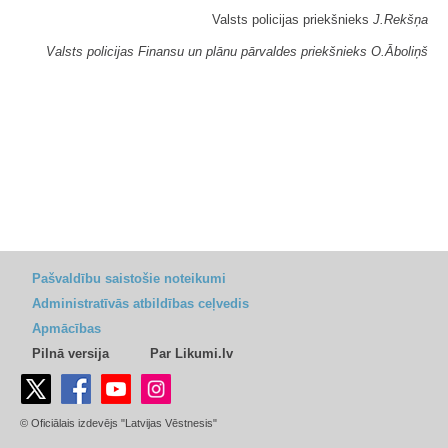
Valsts policijas priekšnieks
J.Rekšņa
Valsts policijas Finansu un plānu pārvaldes priekšnieks O.Āboliņš
Pašvaldību saistošie noteikumi
Administratīvās atbildības ceļvedis
Apmācības
Pilnā versija
Par Likumi.lv
© Oficiālais izdevējs "Latvijas Vēstnesis"