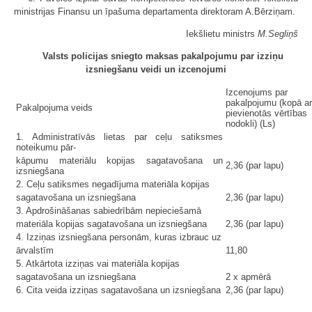
ministrijas Finansu un īpašuma departamenta direktoram A.Bērziņam.
Iekšlietu ministrs
M.Segliņš
Valsts policijas sniegto maksas pakalpojumu par izziņu
izsniegšanu veidi un izcenojumi
Izcenojums par
pakalpojumu (kopā ar
Pakalpojuma veids
pievienotās vērtības
nodokli) (Ls)
1. Administratīvās lietas par ceļu satiksmes
noteikumu pār-
kāpumu materiālu kopijas sagatavošana un
2,36 (par lapu)
izsniegšana
2. Ceļu satiksmes negadījuma materiāla kopijas
sagatavošana un izsniegšana
2,36 (par lapu)
3. Apdrošināšanas sabiedrībām nepieciešamā
materiāla kopijas sagatavošana un izsniegšana
2,36 (par lapu)
4. Izziņas izsniegšana personām, kuras izbrauc uz
ārvalstīm
11,80
5. Atkārtota izziņas vai materiāla kopijas
sagatavošana un izsniegšana
2 x apmērā
6. Cita veida izziņas sagatavošana un izsniegšana
2,36 (par lapu)