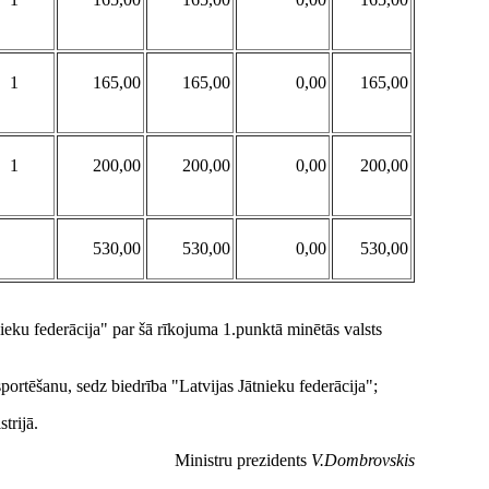
1
165,00
165,00
0,00
165,00
1
200,00
200,00
0,00
200,00
530,00
530,00
0,00
530,00
ieku federācija" par šā rīkojuma 1.punktā minētās valsts
sportēšanu, sedz biedrība "Latvijas Jātnieku federācija";
trijā.
Ministru prezidents
V.Dombrovskis