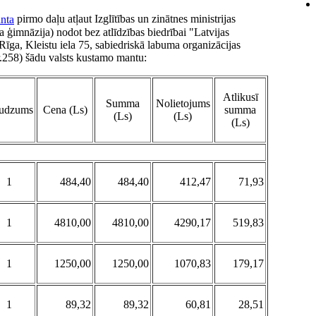
nta
pirmo daļu atļaut Izglītības un zinātnes ministrijas
 ģimnāzija) nodot bez atlīdzības biedrībai "Latvijas
 Rīga, Kleistu iela 75, sabiedriskā labuma organizācijas
r.258) šādu valsts kustamo mantu:
Atlikusī
Summa
Nolietojums
udzums
Cena (Ls)
summa
(Ls)
(Ls)
(Ls)
1
484,40
484,40
412,47
71,93
1
4810,00
4810,00
4290,17
519,83
1
1250,00
1250,00
1070,83
179,17
1
89,32
89,32
60,81
28,51