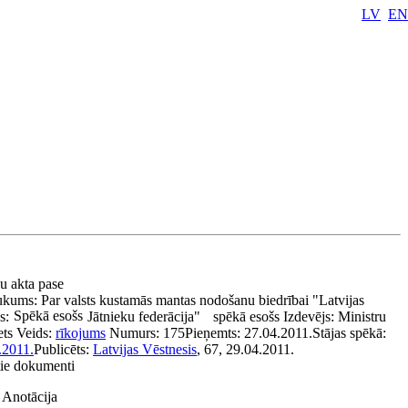
LV
EN
bu akta pase
ukums:
Par valsts kustamās mantas nodošanu biedrībai "Latvijas
Spēkā esošs
s:
Jātnieku federācija"
spēkā esošs
Izdevējs:
Ministru
ets
Veids:
rīkojums
Numurs:
175
Pieņemts:
27.04.2011.
Stājas spēkā:
.2011.
Publicēts:
Latvijas Vēstnesis
, 67, 29.04.2011.
tie dokumenti
Anotācija