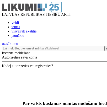
LATVIJAS REPUBLIKAS TIESĪBU AKTI
veidi
tēmas
visvairāk skatītie
jaunākie
uz sākumu
Izvērstā meklēšana
Autorizēties savā kontā
Kādēļ autorizēties vai reģistrēties?
Par valsts kustamās mantas nodošanu biedr