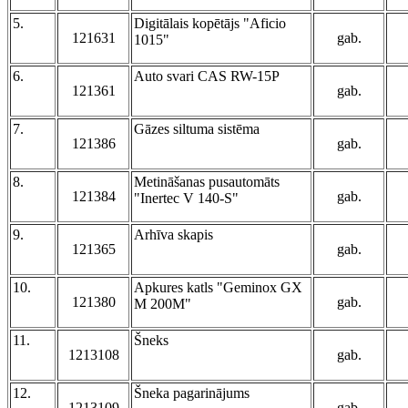
5.
Digitālais kopētājs "Aficio
121631
gab.
1015"
6.
Auto svari CAS RW-15P
121361
gab.
7.
Gāzes siltuma sistēma
121386
gab.
8.
Metināšanas pusautomāts
121384
gab.
"Inertec V 140-S"
9.
Arhīva skapis
121365
gab.
10.
Apkures katls "Geminox GX
121380
gab.
M 200M"
11.
Šneks
1213108
gab.
12.
Šneka pagarinājums
1213109
gab.