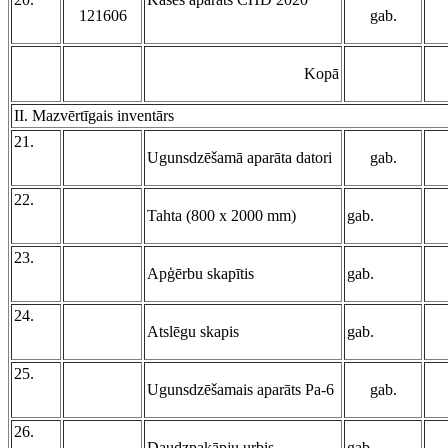
121606
gab.
Kopā
II. Mazvērtīgais inventārs
21.
Ugunsdzēšamā aparāta datori
gab.
22.
Tahta (800 x 2000 mm)
gab.
23.
Apģērbu skapītis
gab.
24.
Atslēgu skapis
gab.
25.
Ugunsdzēšamais aparāts Pa-6
gab.
26.
Daudzpakāpju urbis
gab.