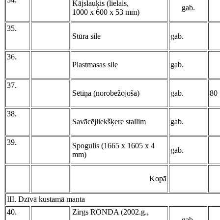
Kājslauķis (lielais,
gab.
1000 x 600 x 53 mm)
35.
Stūra sile
gab.
36.
Plastmasas sile
gab.
37.
Sētiņa (norobežojoša)
gab.
80
38.
Savācējliekšķere stallim
gab.
39.
Spogulis (1665 x 1605 x 4
gab.
mm)
Kopā
III. Dzīvā kustamā manta
40.
Zirgs RONDA (2002.g.,
gab.