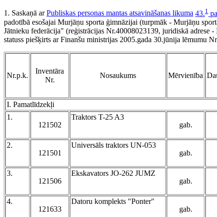
1
1. Saskaņā ar
Publiskas personas mantas atsavināšanas likuma
43.
pa
padotībā esošajai Murjāņu sporta ģimnāzijai (turpmāk - Murjāņu sporta
Jātnieku federācija" (reģistrācijas Nr.40008023139, juridiskā adrese -
statuss piešķirts ar Finanšu ministrijas 2005.gada 30.jūnija lēmumu N
Inventāra
Nr.p.k.
Nosaukums
Mērvienība
Da
Nr.
I. Pamatlīdzekļi
1.
Traktors T-25 A3
121502
gab.
2.
Universāls traktors UN-053
121501
gab.
3.
Ekskavators JO-262 JUMZ
121506
gab.
4.
Datoru komplekts "Ponter"
121633
gab.