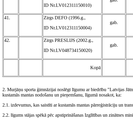
ID Nr.LV012311150010)
41.
Zirgs DEFO (1996.g.,
gab.
ID Nr.LV012311150004)
42.
Zirgs PRESLIJS (2002.g.,
gab.
ID Nr.LV048734150020)
Kopā
2. Murjāņu sporta ģimnāzijai noslēgt līgumu ar biedrību "Latvijas Jātn
kustamās mantas nodošanu un pieņemšanu, līgumā nosakot, ka:
2.1. izdevumus, kas saistīti ar kustamās mantas pārreģistrāciju un tran
2.2. līgums stājas spēkā pēc apstiprināšanas Izglītības un zinātnes minis