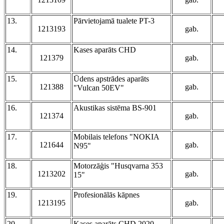
13.
Pārvietojamā tualete PT-3
1213193
gab.
14.
Kases aparāts CHD
121379
gab.
15.
Ūdens apstrādes aparāts
121388
gab.
"Vulcan 50EV"
16.
Akustikas sistēma BS-901
121374
gab.
17.
Mobilais telefons "NOKIA
121644
gab.
N95"
18.
Motorzāģis "Husqvarna 353
1213202
gab.
15"
19.
Profesionālās kāpnes
1213195
gab.
20.
Kases aparāts CHD 2020