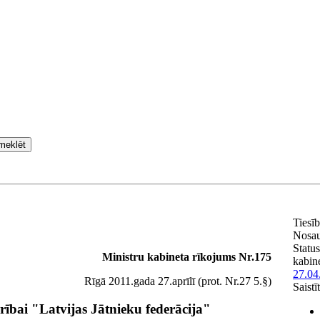
meklēt
Tiesī
Nosa
Status
Ministru kabineta rīkojums Nr.175
kabin
27.04
Rīgā 2011.gada 27.aprīlī (prot. Nr.27 5.§)
Saistī
ībai "Latvijas Jātnieku federācija"