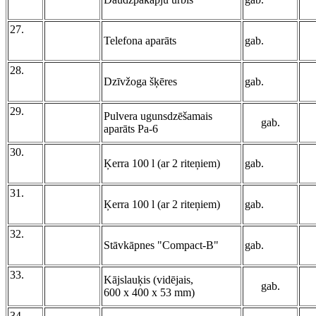
27.
Telefona aparāts
gab.
28.
Dzīvžoga šķēres
gab.
29.
Pulvera ugunsdzēšamais
gab.
aparāts Pa-6
30.
Ķerra 100 l (ar 2 riteņiem)
gab.
31.
Ķerra 100 l (ar 2 riteņiem)
gab.
32.
Stāvkāpnes "Compact-B"
gab.
33.
Kājslauķis (vidējais,
gab.
600 x 400 x 53 mm)
34.