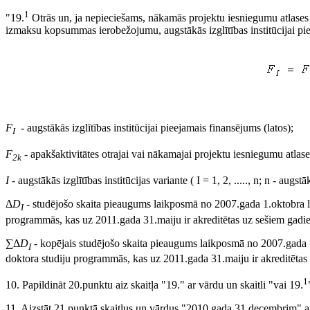
1
"19.
Otrās un, ja nepieciešams, nākamās projektu iesniegumu atlases 
izmaksu kopsummas ierobežojumu, augstākās izglītības institūcijai p
F
- augstākās izglītības institūcijai pieejamais finansējums (latos);
I
F
- apakšaktivitātes otrajai vai nākamajai projektu iesniegumu atlase
2k
I
- augstākās izglītības institūcijas variante ( I = 1, 2, ....., n; n - augstāk
Δ
D
- studējošo skaita pieaugums laikposmā no 2007.gada 1.oktobra līd
I
programmās, kas uz 2011.gada 31.maiju ir akreditētas uz sešiem gadi
∑Δ
D
- kopējais studējošo skaita pieaugums laikposmā no 2007.gada 1.
I
doktora studiju programmās, kas uz 2011.gada 31.maiju ir akreditētas
1
10. Papildināt 20.punktu aiz skaitļa "19." ar vārdu un skaitli "vai 19.
11. Aizstāt 21.punktā skaitļus un vārdus "2010.gada 31.decembrim" 