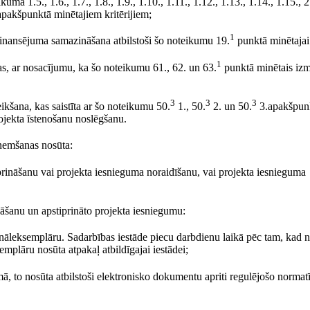
a 1.5., 1.6., 1.7., 1.8., 1.9., 1.10., 1.11., 1.12., 1.13., 1.14., 1.15., 2.
3.apakšpunktā minētajiem kritērijiem;
1
ā finansējuma samazināšana atbilstoši šo noteikumu 19.
punktā minētajai
1
das, ar nosacījumu, ka šo noteikumu 61., 62. un 63.
punktā minētais iz
3
3
3
eikšana, kas saistīta ar šo noteikumu 50.
1., 50.
2. un 50.
3.apakšpun
ojekta īstenošanu noslēgšanu.
eņemšanas nosūta:
rināšanu vai projekta iesnieguma noraidīšanu, vai projekta iesnieguma
nāšanu un apstiprināto projekta iesniegumu:
ģināleksemplāru. Sadarbības iestāde piecu darbdienu laikā pēc tam, kad 
mplāru nosūta atpakaļ atbildīgajai iestādei;
ā, to nosūta atbilstoši elektronisko dokumentu apriti regulējošo normat