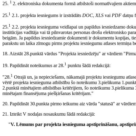
1
25.
2. elektroniska dokumenta formā atbilstoši normatīvajiem aktie
1
25.
2.1. projekta iesniegums ir izstrādāts
DOC
,
XLS
vai
PDF
datņu f
1
25
.
2.2. projekta iesnieguma veidlapai un papildus iesniedzamo doku
institūcijas vadītāja vai tā pilnvarotas personas
drošu elektronisko para
beigām. Ja papildus iesniedzamie dokumenti ir dokumentu kopijas, tiem
parakstu un laika zīmogu pirms projektu iesniegumu atlases termiņa 
18. Aizstāt 28.punktā vārdus "Projekta iesniedzēju" ar vārdiem "Pirma
1
19. Papildināt noteikumus ar 28.
punktu šādā redakcijā:
1
"28.
Otrajā un, ja nepieciešams, nākamajā projektu iesniegumu atlases
vērtē projekta iesnieguma atbilstību šo noteikumu 3.pielikuma 1.punkt
2.punktā minētajiem atbilstības kritērijiem, šo noteikumu 3.pielikuma
minētajam finansējuma piešķiršanas kritērijam."
20. Papildināt 30.punkta pirmo teikumu aiz vārda "statusā" ar vārdiem
21. Izteikt V nodaļas nosaukumu šādā redakcijā:
"
V. Lēmums par projekta iesnieguma apstiprināšanu, apstipri