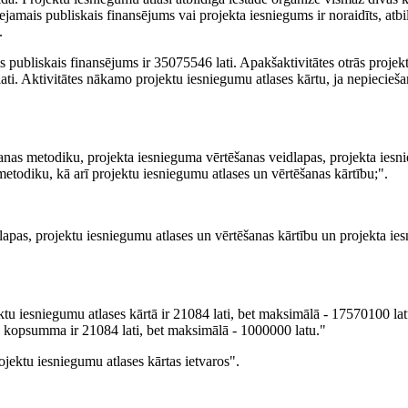
ejamais publiskais finansējums vai projekta iesniegums ir noraidīts, atbi
.
s publiskais finansējums ir 35075546 lati. Apakšaktivitātes otrās projek
ati. Aktivitātes nākamo projektu iesniegumu atlases kārtu, ja nepiecieš
īšanas metodiku, projekta iesnieguma vērtēšanas veidlapas, projekta ies
etodiku, kā arī projektu iesniegumu atlases un vērtēšanas kārtību;".
dlapas, projektu iesniegumu atlases un vērtēšanas kārtību un projekta i
 iesniegumu atlases kārtā ir 21084 lati, bet maksimālā - 17570100 latu
ā kopsumma ir 21084 lati, bet maksimālā - 1000000 latu."
jektu iesniegumu atlases kārtas ietvaros".