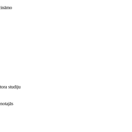
ecināmo
tora studiju
enotajās