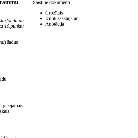
ogrammu
Saistītie dokumenti
Grozītais
Izdoti saskaņā ar
ktūrfondu un
Anotācija
ta 10.punktu
nr.) šādus
rādu
ei pieejamais
skais
ārtās. Ja