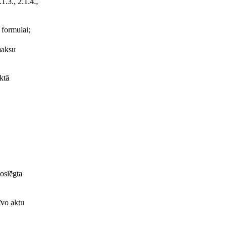
1.3., 2.1.4.,
 formulai;
maksu
ktā
noslēgta
īvo aktu