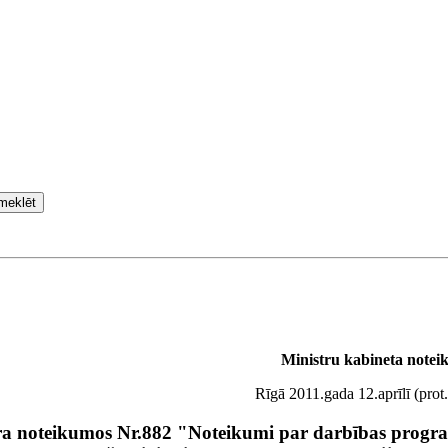
meklēt
Ministru kabineta
notei
Rīgā 2011.gada 12.aprīlī (prot
bra noteikumos Nr.882 "Noteikumi par darbības prog