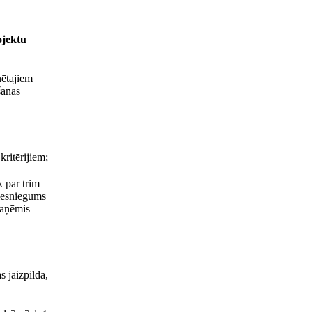
ojektu
nētajiem
šanas
kritērijiem;
 par trim
 iesniegums
saņēmis
 jāizpilda,