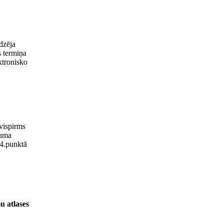
dzēja
s termiņa
ktronisko
 vispirms
kuma
 4.punktā
u atlases