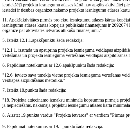
iepriekšējā projektu iesniegumu atlases kārtā nav apgūts aktivitātei pie
iestādei ir tiesības organizēt nākamo projektu iesniegumu atlases kārtu
11. Apakšaktivitātes pirmās projektu iesniegumu atlases kārtas kopējai
iesniegumu atlases kārtas kopējais publiskais finansējums ir 2092674 l
organizē par aktivitātes ietvaros atlikušo finansējumu."
5. Izteikt 12.1.1.apakšpunktu šādā redakcijā:
"12.1.1. izstrādā un apstiprina projekta iesnieguma veidlapas aizpild
vērtēšanas un projekta iesnieguma vērtēšanas veidlapas aizpildīšanas m
6. Papildināt noteikumus ar 12.6.apakšpunktu šādā redakcijā:
"12.6. ievieto savā tīmekļa vietnē projekta iesnieguma vērtēšanas vei
veidlapas aizpildīšanas metodiku."
7. Izteikt 18.punktu šādā redakcijā:
"18. Projekta attiecināmo izmaksu minimālā kopsumma pirmajā projektu
ja nepieciešams, nākamajā projektu iesniegumu atlases kārtā minimāl
8. Aizstāt 19.punktā vārdus "Projekta ietvaros" ar vārdiem "Pirmās pro
1
9. Papildināt noteikumus ar 19.
punktu šādā redakcijā: