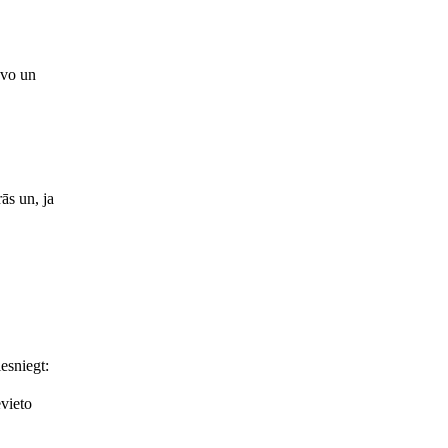
avo un
ās un, ja
esniegt:
evieto