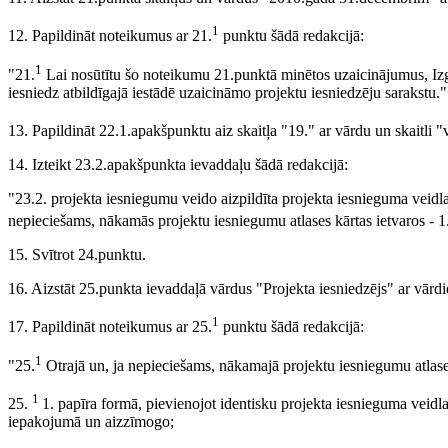
1
12. Papildināt noteikumus ar 21.
punktu šādā redakcijā:
1
"21.
Lai nosūtītu šo noteikumu 21.punktā minētos uzaicinājumus, Izglī
iesniedz atbildīgajā iestādē uzaicināmo projektu iesniedzēju sarakstu."
13. Papildināt 22.1.apakšpunktu aiz skaitļa "19." ar vārdu un skaitli "
14. Izteikt 23.2.apakšpunkta ievaddaļu šādā redakcijā:
"23.2. projekta iesniegumu veido aizpildīta projekta iesnieguma veidla
nepieciešams, nākamās projektu iesniegumu atlases kārtas ietvaros - 1
15. Svītrot 24.punktu.
16. Aizstāt 25.punkta ievaddaļā vārdus "Projekta iesniedzējs" ar vārdi
1
17. Papildināt noteikumus ar 25.
punktu šādā redakcijā:
1
"25.
Otrajā un, ja nepieciešams, nākamajā projektu iesniegumu atlases 
1
25.
1. papīra formā, pievienojot identisku projekta iesnieguma veidla
iepakojumā un aizzīmogo;