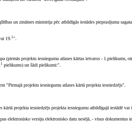
tības un zinātnes ministrija pēc atbildīgās iestādes pieprasījuma sagat
1
vai 19.
".
pa (pirmās projektu iesniegumu atlases kārtas ietvaros - 1.pielikums, otr
1
.
pielikums) un šādi pielikumi:".
em "Pirmajā projektu iesniegumu atlases kārtā projekta iesniedzējs".
kārtā projekta iesniedzējs projekta iesniegumu atbildīgajā iestādē var i
pas elektronisko versiju elektronisko datu nesējā, - visus dokumentus i