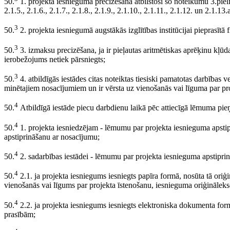
50.
1. projekta iesnieguma precizēšana atbilstoši šo noteikumu 3.pielikum
2.1.5., 2.1.6., 2.1.7., 2.1.8., 2.1.9., 2.1.10., 2.1.11., 2.1.12. un 2.1.1
3
50.
2. projekta iesniegumā augstākās izglītības institūcijai pieprasīt
3
50.
3. izmaksu precizēšana, ja ir pieļautas aritmētiskas aprēķinu kļū
ierobežojums netiek pārsniegts;
3
50.
4. atbildīgās iestādes citas noteiktas tiesiski pamatotas darbības v
minētajiem nosacījumiem un ir vērsta uz vienošanās vai līguma par pr
4
50.
Atbildīgā iestāde piecu darbdienu laikā pēc attiecīgā lēmuma pi
4
50.
1. projekta iesniedzējam - lēmumu par projekta iesnieguma apstip
apstiprināšanu ar nosacījumu;
4
50.
2. sadarbības iestādei - lēmumu par projekta iesnieguma apstipri
4
50.
2.1. ja projekta iesniegums iesniegts papīra formā, nosūta tā ori
vienošanās vai līgums par projekta īstenošanu, iesnieguma oriģinālekse
4
50.
2.2. ja projekta iesniegums iesniegts elektroniska dokumenta form
prasībām;