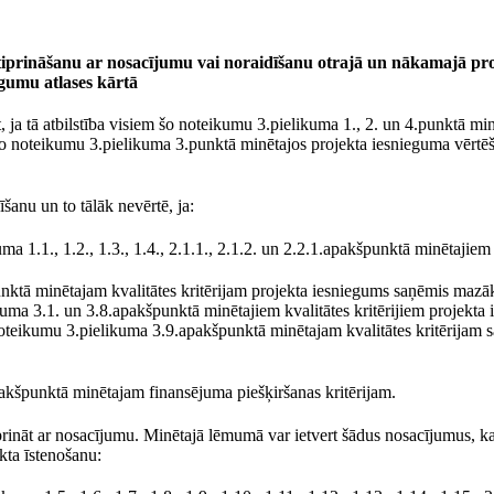
iprināšanu ar nosacījumu vai noraidīšanu otrajā un nākamajā pr
egumu atlases kārtā
ja tā atbilstība visiem šo noteikumu 3.pielikuma 1., 2. un 4.punktā mi
ī šo noteikumu 3.pielikuma 3.punktā minētajos projekta iesnieguma vērtē
anu un to tālāk nevērtē, ja:
 1.1., 1.2., 1.3., 1.4., 2.1.1., 2.1.2. un 2.2.1.apakšpunktā minētajiem 
nktā minētajam kvalitātes kritērijam projekta iesniegums saņēmis mazāk
uma 3.1. un 3.8.apakšpunktā minētajiem kvalitātes kritērijiem projekta
oteikumu 3.pielikuma 3.9.apakšpunktā minētajam kvalitātes kritērijam 
akšpunktā minētajam finansējuma piešķiršanas kritērijam.
ināt ar nosacījumu. Minētajā lēmumā var ietvert šādus nosacījumus, kas
kta īstenošanu: