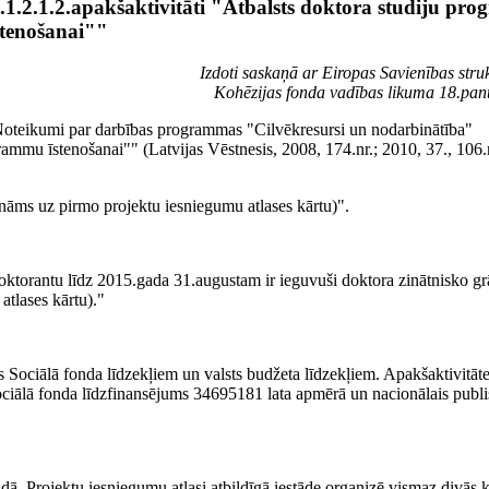
1.2.1.2.apakšaktivitāti "Atbalsts doktora studiju pr
stenošanai""
Izdoti saskaņā ar Eiropas Savienības stru
Kohēzijas fonda vadības likuma 18.pan
oteikumi par darbības programmas "Cilvēkresursi un nodarbinātība"
grammu īstenošanai"
"
(Latvijas Vēstnesis, 2008, 174.nr.; 2010, 37., 106.
ināms uz pirmo projektu iesniegumu atlases kārtu)".
oktorantu līdz 2015.gada 31.augustam ir ieguvuši doktora zinātnisko g
atlases kārtu)."
as Sociālā fonda līdzekļiem un valsts budžeta līdzekļiem. Apakšaktivitāt
ociālā fonda līdzfinansējums 34695181 lata apmērā un nacionālais publi
idā. Projektu iesniegumu atlasi
atbildīgā iestāde organizē vismaz divās k