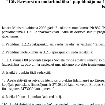
"Cilvēkresursi un nodarbinātība" papildinājuma 1.
ī
Izdarīt Ministru kabineta 2008.gada 21.oktobra noteikumos Nr.882
"N
papildinājuma
1.1.2.1.2.apakšaktivitāti "Atbalsts doktora studiju pro
grozījumus:
1. Papildināt 3.2.2.apakšpunktu aiz vārda "grādu" ar vārdiem "(attiec
2. Papildināt noteikumus ar 3.2.3.apakšpunktu šādā redakcijā:
"3.2.3. vismaz 80 procenti Eiropas Sociālā fonda atbalstu saņēmušo d
(attiecināms uz otro un, ja nepieciešams, nākamo projektu iesniegumu 
3. Izteikt 8.punktu šādā redakcijā:
"8. Apakšaktivitātes ietvaros īstenotos projektus līdzfinansē no Eirop
kopējais publiskais finansējums ir 37168220 latu, ko veido Eiropas S
finansējums 2473039 latu apmērā."
4. Izteikt 10. un 11.punktu šādā redakcijā:
"10. Apakšaktivitāti īsteno ierobežotas projektu iesniegumu atlases ve