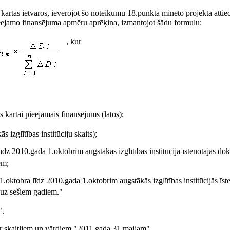
kārtas ietvaros, ievērojot šo noteikumu 18.punktā minēto projekta atti
ieejamo finansējuma apmēru aprēķina, izmantojot šādu formulu:
, kur
s kārtai pieejamais finansējums (latos);
ās izglītības institūciju skaits);
z 2010.gada 1.oktobrim augstākās izglītības institūcijā īstenotajās dok
em;
oktobra līdz 2010.gada 1.oktobrim augstākās izglītības institūcijās īst
 uz sešiem gadiem."
".
ar skaitļiem un vārdiem "2011.gada 31.maijam".