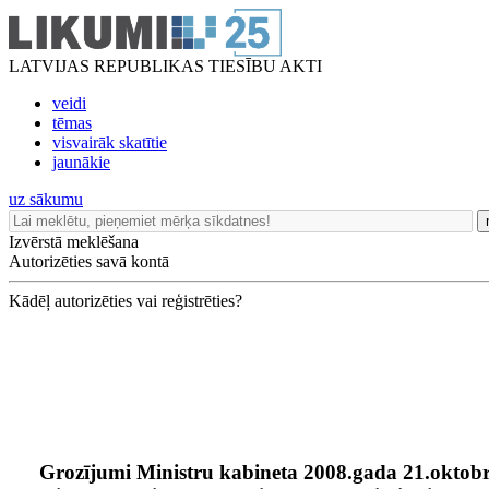
LATVIJAS REPUBLIKAS TIESĪBU AKTI
veidi
tēmas
visvairāk skatītie
jaunākie
uz sākumu
Izvērstā meklēšana
Autorizēties savā kontā
Kādēļ autorizēties vai reģistrēties?
Grozījumi Ministru kabineta 2008.gada 21.okto