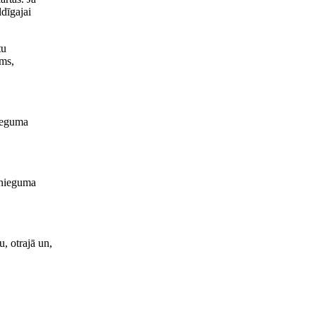
ldīgajai
tu
ams,
nieguma
esnieguma
, otrajā un,