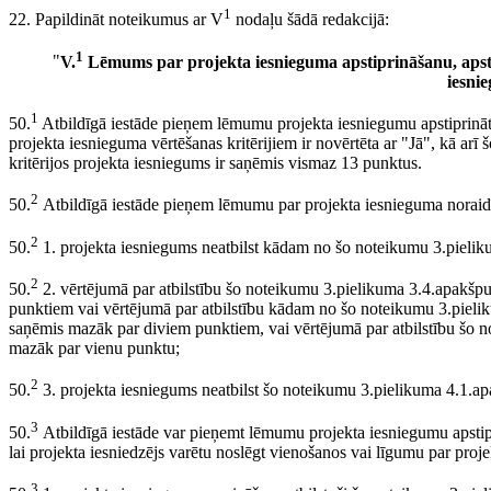
1
22. Papildināt noteikumus ar V
nodaļu šādā redakcijā:
1
"
V.
Lēmums par projekta iesnieguma apstiprināšanu, apst
iesni
1
50.
Atbildīgā iestāde pieņem lēmumu projekta iesniegumu apstiprināt, 
projekta iesnieguma vērtēšanas kritērijiem ir novērtēta ar "Jā", kā ar
kritērijos projekta iesniegums ir saņēmis vismaz 13 punktus.
2
50.
Atbildīgā iestāde pieņem lēmumu par projekta iesnieguma noraidīš
2
50.
1. projekta iesniegums neatbilst kādam no šo noteikumu 3.pielikuma
2
50.
2. vērtējumā par atbilstību šo noteikumu 3.pielikuma 3.4.apakšpu
punktiem vai vērtējumā par atbilstību kādam no šo noteikumu 3.pielik
saņēmis mazāk par diviem punktiem, vai vērtējumā par atbilstību šo n
mazāk par vienu punktu;
2
50.
3. projekta iesniegums neatbilst šo noteikumu 3.pielikuma 4.1.ap
3
50.
Atbildīgā iestāde var pieņemt lēmumu projekta iesniegumu apstipr
lai projekta iesniedzējs varētu noslēgt vienošanos vai līgumu par proje
3