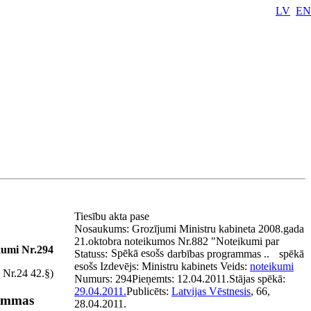
LV
EN
Tiesību akta pase
Nosaukums:
Grozījumi Ministru kabineta 2008.gada
21.oktobra noteikumos Nr.882 "Noteikumi par
kumi Nr.294
Spēkā esošs
Statuss:
darbības programmas ..
spēkā
esošs
Izdevējs:
Ministru kabinets
Veids:
noteikumi
. Nr.24 42.§)
Numurs:
294
Pieņemts:
12.04.2011.
Stājas spēkā:
29.04.2011.
Publicēts:
Latvijas Vēstnesis
, 66,
rammas
28.04.2011.