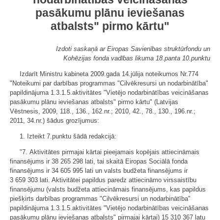
pasākumu plānu ieviešanas
atbalsts" pirmo kārtu"
Izdoti saskaņā ar Eiropas Savienības struktūrfondu un
Kohēzijas fonda vadības likuma 18.panta 10.punktu
Izdarīt Ministru kabineta 2009.gada 14.jūlija noteikumos Nr.774
"Noteikumi par darbības programmas "Cilvēkresursi un nodarbinātība"
papildinājuma 1.3.1.5.aktivitātes "Vietējo nodarbinātības veicināšanas
pasākumu plānu ieviešanas atbalsts" pirmo kārtu" (Latvijas
Vēstnesis, 2009, 118., 136., 162.nr.; 2010, 42., 78., 130., 196.nr.;
2011, 34.nr.) šādus grozījumus:
1. Izteikt 7.punktu šādā redakcijā:
"7. Aktivitātes pirmajai kārtai pieejamais kopējais attiecināmais
finansējums ir 38 265 298 lati, tai skaitā Eiropas Sociālā fonda
finansējums ir 34 605 995 lati un valsts budžeta finansējums ir
3 659 303 lati. Aktivitātei papildus paredz attiecināmo virssaistību
finansējumu (valsts budžeta attiecināmais finansējums, kas papildus
piešķirts darbības programmas "Cilvēkresursi un nodarbinātība"
papildinājuma 1.3.1.5.aktivitātes "Vietējo nodarbinātības veicināšanas
pasākumu plānu ieviešanas atbalsts" pirmajai kārtai) 15 310 367 latu