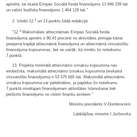
apmērā, tai skaitā Eiropas Sociālā fonda finansējums 13 846 239 lati
un valsts budžeta finansējums 1 464 128 lati."
1
2. Izteikt 12.
un 13.punktu šādā redakcijā:
1
"12.
Maksimālais attiecināmais Eiropas Sociālā fonda
finansējuma apmērs ir 90,43 procenti no aktivitātes pirmajai kārtai
pieejamā kopējā attiecināmā finansējuma un attiecināmā virssaistību
finansējuma kopsummas, bet ne vairāk, kā minēts šo noteikumu
7.punktā.
13. Projekta minimālā attiecināmo izmaksu kopsumma nav
ierobežota, maksimālā attiecināmo izmaksu kopsumma (ieskaitot
virssaistību finansējumu) ir 53 575 665 lati. Maksimālā attiecināmo
izmaksu kopsumma var palielināties, ja papildus šo noteikumu
7.punktā minētajam finansējumam aktivitātes īstenošanai tiek
piešķirts finansējums no citiem finanšu avotiem."
Ministru prezidents
V.Dombrovskis
Labklājības ministre
I.Jurševska