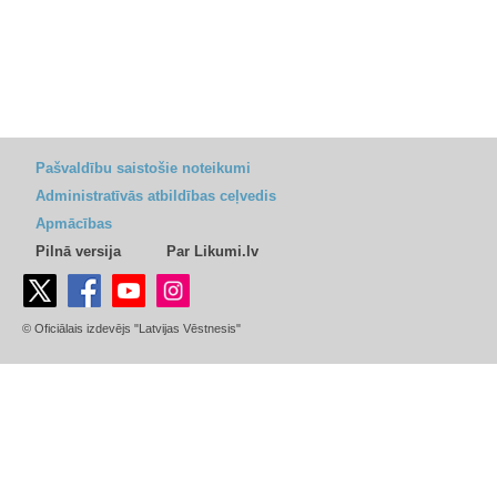
Pašvaldību saistošie noteikumi
Administratīvās atbildības ceļvedis
Apmācības
Pilnā versija
Par Likumi.lv
© Oficiālais izdevējs "Latvijas Vēstnesis"