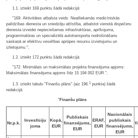
1.1. izteikt 169.punktu šādā redakcijā:
"169. Aktivitātes atbalsta veids: Neatliekamās medicīniskās
palīdzības dienesta un sniedzēju attīstība, atbalstot vienotā dispečeru
dienesta izveidei nepieciešamas infrastruktūras, aprīkojuma,
programmatūras un specializētā autotransporta nodrošināšanu
saskaņā ar efektīvu veselības aprūpes resursu izvietojumu un
izlietojumu.";
1.2. izteikt 172.punktu šādā redakcijā:
"172. Minimālais un maksimālais projekta finansējuma apjoms:
Maksimālais finansējuma apjoms līdz 15 194 002 EUR.";
1
1.3. izteikt tabulu "Finanšu plāns" (aiz 196.
punkta) šādā
redakcijā:
"
Finanšu plāns
Nacionālais
Publiskais
Investīciju
Kopā,
ERAF,
publiskais
Nr.p.k.
finansējums,
f
joma
EUR
EUR
finansējums,
EUR
EUR