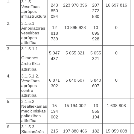
1.
3.1.5.
243
223 970 396
207
16 697 816
Veselības
850
272
aprūpes
infrastruktūra
094
580
2.
3.1.5.1.
12
10 895 928
10
0
Ambulatorās
veselības
818
895
aprūpes
739
928
attīstība
3.
3.1.5.1.1.
5 947
5 055 321
5 055
0
Ģimenes
437
321
ārstu tīkla
attīstība
4.
3.1.5.1.2.
6 871
5 840 607
5 840
0
Veselības
aprūpes
302
607
centru
attīstība
5.
3.1.5.2.
15
15 194 002
13
1 638 808
Neatliekamās
medicīniskās
194
555
palīdzības
002
194
attīstība
6.
3.1.5.3.
215
197 880 466
182
15 059 008
Stacionārās