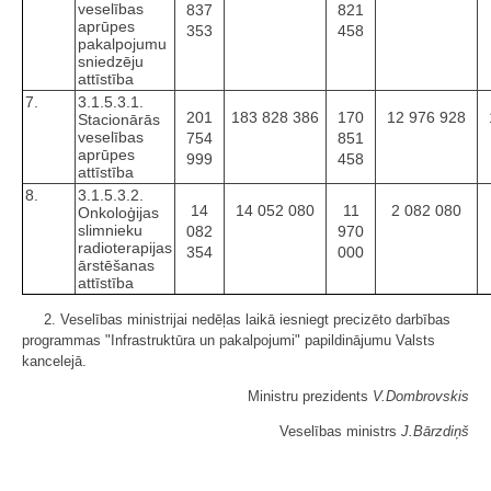
veselības
837
821
aprūpes
353
458
pakalpojumu
sniedzēju
attīstība
7.
3.1.5.3.1.
201
183 828 386
170
12 976 928
Stacionārās
veselības
754
851
aprūpes
999
458
attīstība
8.
3.1.5.3.2.
14
14 052 080
11
2 082 080
Onkoloģijas
slimnieku
082
970
radioterapijas
354
000
ārstēšanas
attīstība
2. Veselības ministrijai nedēļas laikā iesniegt precizēto darbības
programmas "Infrastruktūra un pakalpojumi" papildinājumu Valsts
kancelejā.
Ministru prezidents
V.Dombrovskis
Veselības ministrs
J.Bārzdiņš