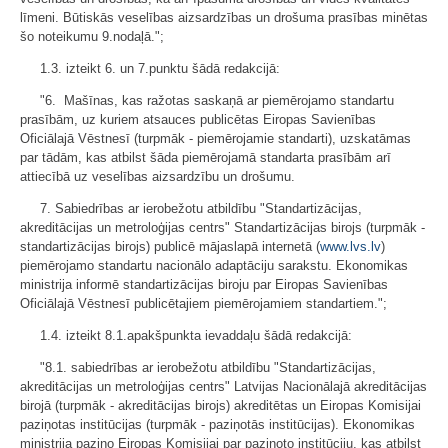
līmeni. Būtiskās veselības aizsardzības un drošuma prasības minētas
šo noteikumu 9.nodaļā.";
1.3. izteikt 6. un 7.punktu šādā redakcijā:
"6. Mašīnas, kas ražotas saskaņā ar piemērojamo standartu
prasībām, uz kuriem atsauces publicētas Eiropas Savienības
Oficiālajā Vēstnesī (turpmāk - piemērojamie standarti), uzskatāmas
par tādām, kas atbilst šāda piemērojamā standarta prasībām arī
attiecībā uz veselības aizsardzību un drošumu.
7. Sabiedrības ar ierobežotu atbildību "Standartizācijas,
akreditācijas un metroloģijas centrs" Standartizācijas birojs (turpmāk -
standartizācijas birojs) publicē mājaslapā internetā (
www.lvs.lv
)
piemērojamo standartu nacionālo adaptāciju sarakstu. Ekonomikas
ministrija informē standartizācijas biroju par Eiropas Savienības
Oficiālajā Vēstnesī publicētajiem piemērojamiem standartiem.";
1.4. izteikt 8.1.apakšpunkta ievaddaļu šādā redakcijā:
"8.1. sabiedrības ar ierobežotu atbildību "Standartizācijas,
akreditācijas un metroloģijas centrs" Latvijas Nacionālajā akreditācijas
birojā (turpmāk - akreditācijas birojs) akreditētas un Eiropas Komisijai
paziņotas institūcijas (turpmāk - paziņotās institūcijas). Ekonomikas
ministrija paziņo Eiropas Komisijai par paziņoto institūciju, kas atbilst