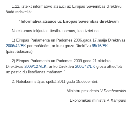
1.12. izteikt informatīvo atsauci uz Eiropas Savienības direktīvu
šādā redakcijā:
"
Informatīva atsauce uz Eiropas Savienības direktīvām
Noteikumos iekļautas tiesību normas, kas izriet no:
1) Eiropas Parlamenta un Padomes 2006.gada 17.maija Direktīvas
2006/42/EK
par mašīnām, ar kuru groza Direktīvu
95/16/EK
(pārstrādāšana);
2) Eiropas Parlamenta un Padomes 2009.gada 21.oktobra
Direktīvas
2009/127/EK
, ar ko Direktīvu
2006/42/EK
groza attiecībā
uz pesticīdu lietošanas mašīnām."
2. Noteikumi stājas spēkā 2011.gada 15.decembrī.
Ministru prezidents
V.Dombrovskis
Ekonomikas ministrs
A.Kampars