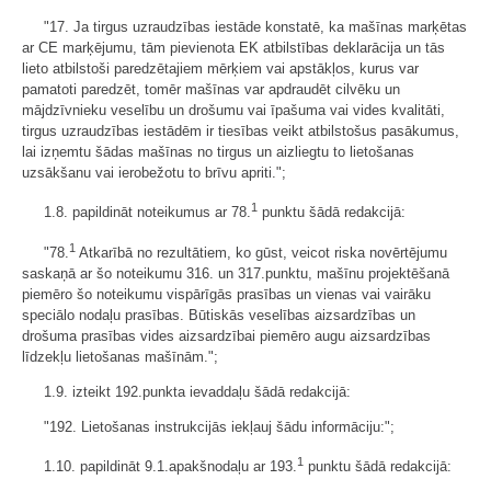
"17. Ja tirgus uzraudzības iestāde konstatē, ka mašīnas marķētas
ar CE marķējumu, tām pievienota EK atbilstības deklarācija un tās
lieto atbilstoši paredzētajiem mērķiem vai apstākļos, kurus var
pamatoti paredzēt, tomēr mašīnas var apdraudēt cilvēku un
mājdzīvnieku veselību un drošumu vai īpašuma vai vides kvalitāti,
tirgus uzraudzības iestādēm ir tiesības veikt atbilstošus pasākumus,
lai izņemtu šādas mašīnas no tirgus un aizliegtu to lietošanas
uzsākšanu vai ierobežotu to brīvu apriti.";
1
1.8. papildināt noteikumus ar 78.
punktu šādā redakcijā:
1
"78.
Atkarībā no rezultātiem, ko gūst, veicot riska novērtējumu
saskaņā ar šo noteikumu 316. un 317.punktu, mašīnu projektēšanā
piemēro šo noteikumu vispārīgās prasības un vienas vai vairāku
speciālo nodaļu prasības. Būtiskās veselības aizsardzības un
drošuma prasības vides aizsardzībai piemēro augu aizsardzības
līdzekļu lietošanas mašīnām.";
1.9. izteikt 192.punkta ievaddaļu šādā redakcijā:
"192. Lietošanas instrukcijās iekļauj šādu informāciju:";
1
1.10. papildināt 9.1.apakšnodaļu ar 193.
punktu šādā redakcijā: