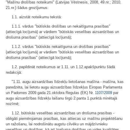
"Mašīnu drošības noteikumi"
(Latvijas Vēstnesis, 2008, 49
.
nr.; 2010,
21.nr.
)
šādus grozījumus:
1.1. aizstāt noteikumu tekstā:
1.1.1. vārdus "būtiskās drošības un nekaitīguma prasības"
(attiecīgā locījumā) ar vārdiem "būtiskās veselības aizsardzības un
drošuma prasības" (attiecīgā locījumā);
1.1.2. vārdus "būtiskās nekaitīguma un drošības prasības"
(attiecīgā locījumā) ar vārdiem "būtiskās veselības aizsardzības un
drošuma prasības" (attiecīgā locījumā);
1.2. papildināt noteikumus ar 1.11. un 1.12.apakšpunktu šādā
redakcijā:
"1.11. augu aizsardzības līdzekļu lietošanas mašīna - mašīna, kas
paredzēta, lai lietotu augu aizsardzības līdzekļus Eiropas Parlamenta
un Padomes 2009.gada 21.oktobra Regulas (EK) Nr.
1107/2009
par
augu aizsardzības līdzekļu laišanu tirgū
2.panta 1.punktā minētajā
nozīmē;
1.12. būtiskās veselības aizsardzības un drošuma prasības -
obligāti piemērojamas prasības, kas attiecas uz mašīnu projektēšanu
un ražošanu, lai nodrošinātu augstu cilvēku un mājdzīvnieku
veselības un drošības, kā arī īpašuma drošības un vides kvalitātes