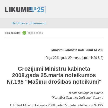
Darbības ar dokumentu
Tiesību akts:
spēkā esošs
Ministru kabineta noteikumi Nr.230
Rīgā 2011.gada 29.martā (prot. Nr.20 8.§)
Grozījumi Ministru kabineta
2008.gada 25.marta noteikumos
Nr.195 "Mašīnu drošības noteikumi"
Izdoti saskaņā ar likuma
"Par atbilstības novērtēšanu" 7.pantu
1. Izdarīt Ministru kabineta 2008.gada 25.marta noteikumos Nr.195