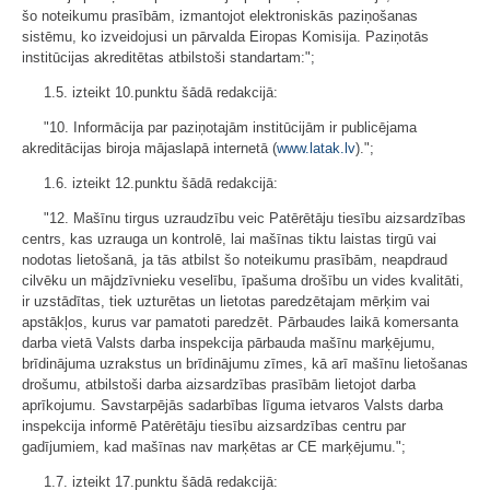
šo noteikumu prasībām, izmantojot elektroniskās paziņošanas
sistēmu, ko izveidojusi un pārvalda Eiropas Komisija. Paziņotās
institūcijas akreditētas atbilstoši standartam:";
1.5. izteikt 10.punktu šādā redakcijā:
"10. Informācija par paziņotajām institūcijām ir publicējama
akreditācijas biroja mājaslapā internetā (
www.latak.lv
).";
1.6. izteikt 12.punktu šādā redakcijā:
"12. Mašīnu tirgus uzraudzību veic Patērētāju tiesību aizsardzības
centrs, kas uzrauga un kontrolē, lai mašīnas tiktu laistas tirgū vai
nodotas lietošanā, ja tās atbilst šo noteikumu prasībām, neapdraud
cilvēku un mājdzīvnieku veselību, īpašuma drošību un vides kvalitāti,
ir uzstādītas, tiek uzturētas un lietotas paredzētajam mērķim vai
apstākļos, kurus var pamatoti paredzēt. Pārbaudes laikā komersanta
darba vietā Valsts darba inspekcija pārbauda mašīnu marķējumu,
brīdinājuma uzrakstus un brīdinājumu zīmes, kā arī mašīnu lietošanas
drošumu, atbilstoši darba aizsardzības prasībām lietojot darba
aprīkojumu. Savstarpējās sadarbības līguma ietvaros Valsts darba
inspekcija informē Patērētāju tiesību aizsardzības centru par
gadījumiem, kad mašīnas nav marķētas ar CE marķējumu.";
1.7. izteikt 17.punktu šādā redakcijā: