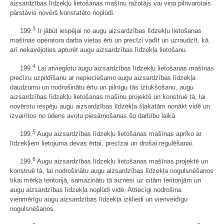
aizsardzības līdzekļu lietošanas mašīnu ražotājs vai viņa pilnvarotais
pārstāvis novērš konstatēto noplūdi.
3
199.
Ir jābūt iespējai no augu aizsardzības līdzekļu lietošanas
mašīnas operatora darba vietas ērti un precīzi vadīt un uzraudzīt, kā
arī nekavējoties apturēt augu aizsardzības līdzekļa lietošanu.
4
199.
Lai atvieglotu augu aizsardzības līdzekļu lietošanas mašīnas
precīzu uzpildīšanu ar nepieciešamo augu aizsardzības līdzekļa
daudzumu un nodrošinātu ērtu un pilnīgu tās iztukšošanu, augu
aizsardzības līdzekļu lietošanas mašīnu projektē un konstruē tā, lai
novērstu iespēju augu aizsardzības līdzekļa šļakatām nonākt vidē un
izvairītos no ūdens avotu piesārņošanas šo darbību laikā.
5
199.
Augu aizsardzības līdzekļu lietošanas mašīnas aprīko ar
līdzekļiem lietojuma devas ērtai, precīzai un drošai regulēšanai.
6
199.
Augu aizsardzības līdzekļu lietošanas mašīnas projektē un
konstruē tā, lai nodrošinātu augu aizsardzības līdzekļa nogulsnēšanos
tikai mērķa teritorijā, samazinātu tā aiznesi uz citām teritorijām un
augu aizsardzības līdzekļa noplūdi vidē. Attiecīgi nodrošina
vienmērīgu augu aizsardzības līdzekļa izkliedi un vienveidīgu
nogulsnēšanos.