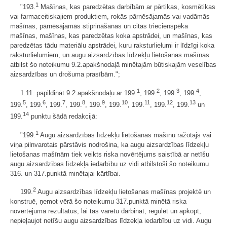
1
"193.
Mašīnas, kas paredzētas darbībām ar pārtikas, kosmētikas
vai farmaceitiskajiem produktiem, rokās pārnēsājamās vai vadāmās
mašīnas, pārnēsājamās stiprināšanas un citas triecienspēka
mašīnas, mašīnas, kas paredzētas koka apstrādei, un mašīnas, kas
paredzētas tādu materiālu apstrādei, kuru raksturlielumi ir līdzīgi koka
raksturlielumiem, un augu aizsardzības līdzekļu lietošanas mašīnas
atbilst šo noteikumu 9.2.apakšnodaļā minētajām būtiskajām veselības
aizsardzības un drošuma prasībām.";
1
2
3
4
1.11. papildināt 9.2.apakšnodaļu ar 199.
, 199.
, 199.
, 199.
,
5
6
7
8
9
10
11
12
13
199.
, 199.
, 199.
, 199.
, 199.
, 199.
, 199.
, 199.
, 199.
un
14
199.
punktu šādā redakcijā:
1
"199.
Augu aizsardzības līdzekļu lietošanas mašīnu ražotājs vai
viņa pilnvarotais pārstāvis nodrošina, ka augu aizsardzības līdzekļu
lietošanas mašīnām tiek veikts riska novērtējums saistībā ar netīšu
augu aizsardzības līdzekļa iedarbību uz vidi atbilstoši šo noteikumu
316. un 317.punktā minētajai kārtībai.
2
199.
Augu aizsardzības līdzekļu lietošanas mašīnas projektē un
konstruē, ņemot vērā šo noteikumu 317.punktā minētā riska
novērtējuma rezultātus, lai tās varētu darbināt, regulēt un apkopt,
nepieļaujot netīšu augu aizsardzības līdzekļa iedarbību uz vidi. Augu