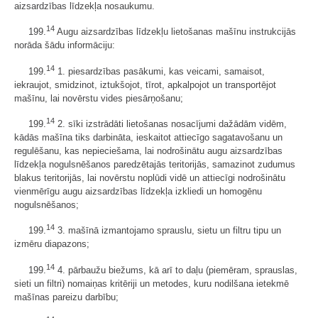
aizsardzības līdzekļa nosaukumu.
14
199.
Augu aizsardzības līdzekļu lietošanas mašīnu instrukcijās
norāda šādu informāciju:
14
199.
1. piesardzības pasākumi, kas veicami, samaisot,
iekraujot, smidzinot, iztukšojot, tīrot, apkalpojot un transportējot
mašīnu, lai novērstu vides piesārņošanu;
14
199.
2. sīki izstrādāti lietošanas nosacījumi dažādām vidēm,
kādās mašīna tiks darbināta, ieskaitot attiecīgo sagatavošanu un
regulēšanu, kas nepieciešama, lai nodrošinātu augu aizsardzības
līdzekļa nogulsnēšanos paredzētajās teritorijās, samazinot zudumus
blakus teritorijās, lai novērstu noplūdi vidē un attiecīgi nodrošinātu
vienmērīgu augu aizsardzības līdzekļa izkliedi un homogēnu
nogulsnēšanos;
14
199.
3. mašīnā izmantojamo sprauslu, sietu un filtru tipu un
izmēru diapazons;
14
199.
4. pārbaužu biežums, kā arī to daļu (piemēram, sprauslas,
sieti un filtri) nomaiņas kritēriji un metodes, kuru nodilšana ietekmē
mašīnas pareizu darbību;