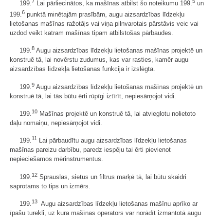
7
5
199.
Lai pārliecinātos, ka mašīnas atbilst šo noteikumu 199.
un
6
199.
punktā minētajām prasībām, augu aizsardzības līdzekļu
lietošanas mašīnas ražotājs vai viņa pilnvarotais pārstāvis veic vai
uzdod veikt katram mašīnas tipam atbilstošas pārbaudes.
8
199.
Augu aizsardzības līdzekļu lietošanas mašīnas projektē un
konstruē tā, lai novērstu zudumus, kas var rasties, kamēr augu
aizsardzības līdzekļa lietošanas funkcija ir izslēgta.
9
199.
Augu aizsardzības līdzekļu lietošanas mašīnas projektē un
konstruē tā, lai tās būtu ērti rūpīgi iztīrīt, nepiesārņojot vidi.
10
199.
Mašīnas projektē un konstruē tā, lai atvieglotu nolietoto
daļu nomaiņu, nepiesārņojot vidi.
11
199.
Lai pārbaudītu augu aizsardzības līdzekļu lietošanas
mašīnas pareizu darbību, paredz iespēju tai ērti pievienot
nepieciešamos mērinstrumentus.
12
199.
Sprauslas, sietus un filtrus marķē tā, lai būtu skaidri
saprotams to tips un izmērs.
13
199.
Augu aizsardzības līdzekļu lietošanas mašīnu aprīko ar
īpašu turekli, uz kura mašīnas operators var norādīt izmantotā augu