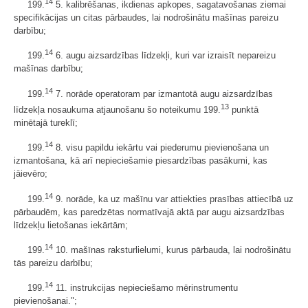
14
199.
5. kalibrēšanas, ikdienas apkopes, sagatavošanas ziemai
specifikācijas un citas pārbaudes, lai nodrošinātu mašīnas pareizu
darbību;
14
199.
6. augu aizsardzības līdzekļi, kuri var izraisīt nepareizu
mašīnas darbību;
14
199.
7. norāde operatoram par izmantotā augu aizsardzības
13
līdzekļa nosaukuma atjaunošanu šo noteikumu 199.
punktā
minētajā tureklī;
14
199.
8. visu papildu iekārtu vai piederumu pievienošana un
izmantošana, kā arī nepieciešamie piesardzības pasākumi, kas
jāievēro;
14
199.
9. norāde, ka uz mašīnu var attiekties prasības attiecībā uz
pārbaudēm, kas paredzētas normatīvajā aktā par augu aizsardzības
līdzekļu lietošanas iekārtām;
14
199.
10. mašīnas raksturlielumi, kurus pārbauda, lai nodrošinātu
tās pareizu darbību;
14
199.
11. instrukcijas nepieciešamo mērinstrumentu
pievienošanai.";