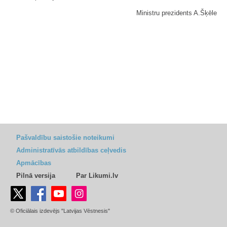
Ministru prezidents A.Šķēle
Pašvaldību saistošie noteikumi
Administratīvās atbildības ceļvedis
Apmācības
Pilnā versija
Par Likumi.lv
© Oficiālais izdevējs "Latvijas Vēstnesis"