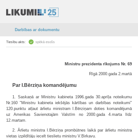
Darbības ar dokumentu
Tiesību akts:
spēkā esošs
Ministru prezidenta rīkojums Nr. 69
Rīgā 2000.gada 2.martā
Par I.Bērziņa komandējumu
1. Saskaņā ar Ministru kabineta 1996.gada 30.aprīļa noteikumu
Nr.160 "Ministru kabineta iekšējās kārtības un darbības noteikumi"
120.punktu atļaut ārlietu ministram I.Bērziņam doties komandējumā
uz Amerikas Savienotajām Valstīm no 2000.gada 4.marta līdz
12.martam.
2. Ārlietu ministra I.Bērziņa prombūtnes laikā par ārlietu ministra
vietas izpildītāju iecelt tieslietu ministru V.Birkavu.