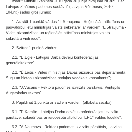
Izdarīt Ministru kabineta 2010.gada 30.jūnija rīkojumā Nr.365 "Par
Latvijas Zinātnes padomes sastāvu" (Latvijas Vēstnesis, 2010,
104.nr.) šādus grozījumus:
1. Aizstāt 1.punktā vārdus "L.Straujuma - Reģionālās attīstības un
pašvaldību lietu ministrijas valsts sekretāre" ar vārdiem "L.Straujuma -
Vides aizsardzības un reģionālās attīstības ministrijas valsts
sekretāra vietniece".
2. Svītrot 1.punktā vārdus:
2.1. "E.Egle - Latvijas Darba devēju konfederācijas
ģenerāldirektore";
2.2. "Ē.Leitis - Vides ministrijas Dabas aizsardzības departamenta
Sugu un biotopu aizsardzības nodaļas vecākais konsultants";
2.3. "J.Vucāns - Rektoru padomes izvirzīts pārstāvis, Ventspils
Augstskolas rektors".
3. Papildināt 1.punktu ar šādiem vārdiem (alfabēta secībā):
3.1. "R.Karnīte - Latvijas Darba devēju konfederācijas izvirzīta
pārstāve, sabiedrības ar ierobežotu atbildību "EPC" valdes locekle";
3.2. "A.Naumovs - Rektoru padomes izvirzīts pārstāvis, Latvijas