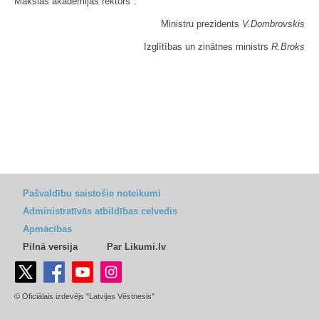
Mākslas akadēmijas rektors".
Ministru prezidents
V.Dombrovskis
Izglītības un zinātnes ministrs
R.Broks
Pašvaldību saistošie noteikumi
Administratīvās atbildības ceļvedis
Apmācības
Pilnā versija
Par Likumi.lv
© Oficiālais izdevējs "Latvijas Vēstnesis"