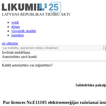
LATVIJAS REPUBLIKAS TIESĪBU AKTI
veidi
tēmas
visvairāk skatītie
jaunākie
uz sākumu
Izvērstā meklēšana
Autorizēties savā kontā
Kādēļ autorizēties vai reģistrēties?
Sabiedrisko pakal
Par licences Nr.E11105 elektroenerģijas ražošanai izs