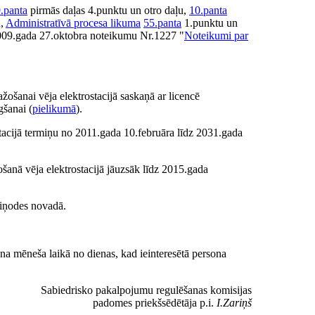
.panta
pirmās daļas 4.punktu un otro daļu,
10.panta
u,
Administratīvā procesa likuma
55.panta
1.punktu un
 2009.gada 27.oktobra noteikumu Nr.1227 "
Noteikumi par
ošanai vēja elektrostacijā saskaņā ar licencē
gšanai (
pielikumā
).
stacijā termiņu no 2011.gada 10.februāra līdz 2031.gada
ošanā vēja elektrostacijā jāuzsāk līdz 2015.gada
aiņodes novadā.
ena mēneša laikā no dienas, kad ieinteresētā persona
Sabiedrisko pakalpojumu regulēšanas komisijas
padomes priekšsēdētāja p.i.
I.Zariņš