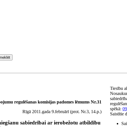
meklēt
Tiesību a
Nosauku
sabiedrība
pojumu regulēšanas komisijas padomes lēmums Nr.31
regulēšan
spēkā:
09
Rīgā 2011.gada 9.februārī (prot. Nr.3, 14.p.)
Saistītie
niegšanu sabiedrībai ar ierobežotu atbildību
Sai