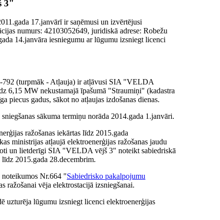
 3"
11.gada 17.janvārī ir saņēmusi un izvērtējusi
rācijas numurs: 42103052649, juridiskā adrese: Robežu
ada 14.janvāra iesniegumu ar lūgumu izsniegt licenci
-792 (turpmāk - Atļauja) ir atļāvusi SIA "VELDA
u līdz 6,15 MW nekustamajā īpašumā "Straumiņi" (kadastra
a piecus gadus, sākot no atļaujas izdošanas dienas.
sniegšanas sākuma termiņu norāda 2014.gada 1.janvāri.
nerģijas ražošanas iekārtas līdz 2015.gada
s ministrijas atļaujā elektroenerģijas ražošanas jaudu
atoti un lietderīgi SIA "VELDA vējš 3" noteikt sabiedriskā
u līdz 2015.gada 28.decembrim.
a noteikumos Nr.664 "
Sabiedrisko pakalpojumu
s ražošanai vēja elektrostacijā izsniegšanai.
uzturēja lūgumu izsniegt licenci elektroenerģijas