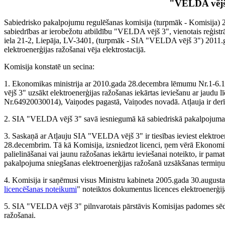
"VELDA vējš
Sabiedrisko pakalpojumu regulēšanas komisija (turpmāk - Komisija) 20
sabiedrības ar ierobežotu atbildību "VELDA vējš 3", vienotais reģist
iela 21-2, Liepāja, LV-3401, (turpmāk - SIA "VELDA vējš 3") 2011.g
elektroenerģijas ražošanai vēja elektrostacijā.
Komisija konstatē un secina:
1. Ekonomikas ministrija ar 2010.gada 28.decembra lēmumu Nr.1-6.1
vējš 3" uzsākt elektroenerģijas ražošanas iekārtas ieviešanu ar jaud
Nr.64920030014), Vaiņodes pagastā, Vaiņodes novadā. Atļauja ir derīg
2. SIA "VELDA vējš 3" savā iesniegumā kā sabiedriskā pakalpojuma 
3. Saskaņā ar Atļauju SIA "VELDA vējš 3" ir tiesības ieviest elektroe
28.decembrim. Tā kā Komisija, izsniedzot licenci, ņem vērā Ekonomika
palielināšanai vai jaunu ražošanas iekārtu ieviešanai noteikto, ir pam
pakalpojuma sniegšanas elektroenerģijas ražošanā uzsākšanas termiņ
4. Komisija ir saņēmusi visus Ministru kabineta 2005.gada 30.august
licencēšanas noteikumi
" noteiktos dokumentus licences elektroenerģija
5. SIA "VELDA vējš 3" pilnvarotais pārstāvis Komisijas padomes sēdē 
ražošanai.