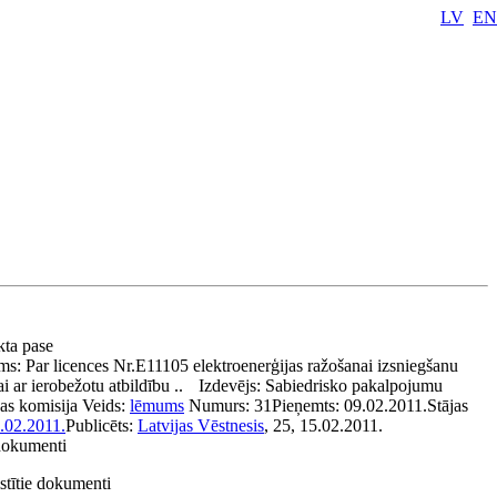
LV
EN
kta pase
ms:
Par licences Nr.E11105 elektroenerģijas ražošanai izsniegšanu
i ar ierobežotu atbildību ..
Izdevējs:
Sabiedrisko pakalpojumu
as komisija
Veids:
lēmums
Numurs:
31
Pieņemts:
09.02.2011.
Stājas
.02.2011.
Publicēts:
Latvijas Vēstnesis
, 25, 15.02.2011.
 dokumenti
stītie dokumenti