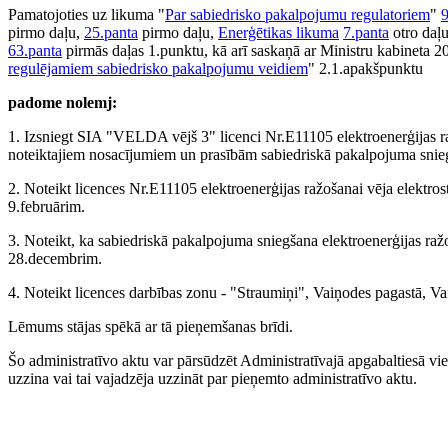
Pamatojoties uz likuma "
Par sabiedrisko pakalpojumu regulatoriem
"
9
pirmo daļu,
25.panta
pirmo daļu,
Enerģētikas likuma
7.panta
otro daļ
63.panta
pirmās daļas 1.punktu, kā arī saskaņā ar Ministru kabineta
regulējamiem sabiedrisko pakalpojumu veidiem
" 2.1.apakšpunktu
padome nolemj:
1. Izsniegt SIA "VELDA vējš 3" licenci Nr.E11105 elektroenerģijas raž
noteiktajiem nosacījumiem un prasībām sabiedriskā pakalpojuma snie
2. Noteikt licences Nr.E11105 elektroenerģijas ražošanai vēja elektro
9.februārim.
3. Noteikt, ka sabiedriskā pakalpojuma sniegšana elektroenerģijas raž
28.decembrim.
4. Noteikt licences darbības zonu - "Straumiņi", Vaiņodes pagastā, V
Lēmums stājas spēkā ar tā pieņemšanas brīdi.
Šo administratīvo aktu var pārsūdzēt Administratīvajā apgabaltiesā vi
uzzina vai tai vajadzēja uzzināt par pieņemto administratīvo aktu.