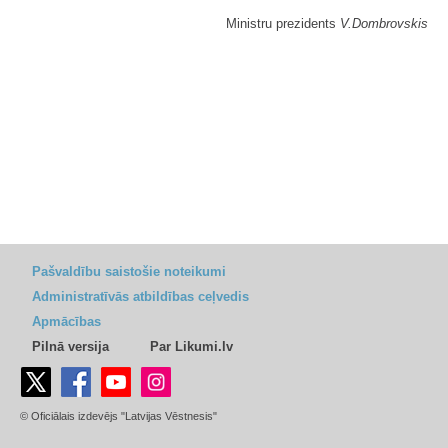
Ministru prezidents
V.Dombrovskis
Pašvaldību saistošie noteikumi
Administratīvās atbildības ceļvedis
Apmācības
Pilnā versija
Par Likumi.lv
© Oficiālais izdevējs "Latvijas Vēstnesis"