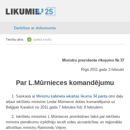
Darbības ar dokumentu
Tiesību akts:
spēkā esošs
Ministru prezidenta rīkojums Nr.37
Rīgā 2011.gada 3.februārī
Par L.Mūrnieces komandējumu
1. Saskaņā ar
Ministru kabineta iekārtas likuma
34.panta
otro daļu
atļaut iekšlietu ministrei Lindai Mūrniecei doties komandējumā uz
Beļģijas Karalisti no 2011.gada 7.februāra līdz 8.februārim.
2. Iekšlietu ministres L.Mūrnieces prombūtnes laikā par iekšlietu
ministra pienākumu izpildītāju iecelt vides aizsardzības un reģionālās
attīstības ministru Raimondu Vējoni.