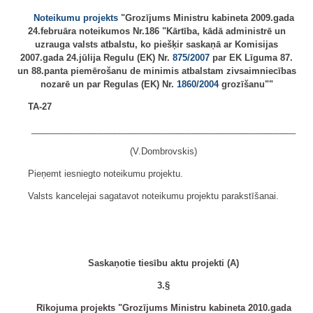
Noteikumu projekts
"Grozījums Ministru kabineta 2009.gada
24.februāra noteikumos Nr.186 "Kārtība, kādā administrē un
uzrauga valsts atbalstu, ko piešķir saskaņā ar Komisijas
2007.gada 24.jūlija Regulu (EK) Nr.
875/2007
par EK Līguma 87.
un 88.panta piemērošanu de minimis atbalstam zivsaimniecības
nozarē un par Regulas (EK) Nr.
1860/2004
grozīšanu""
TA-27
______________________________________________________
(V.Dombrovskis)
Pieņemt iesniegto noteikumu projektu.
Valsts kancelejai sagatavot noteikumu projektu parakstīšanai.
Saskaņotie tiesību aktu projekti (A)
3.§
Rīkojuma projekts "Grozījums Ministru kabineta 2010.gada