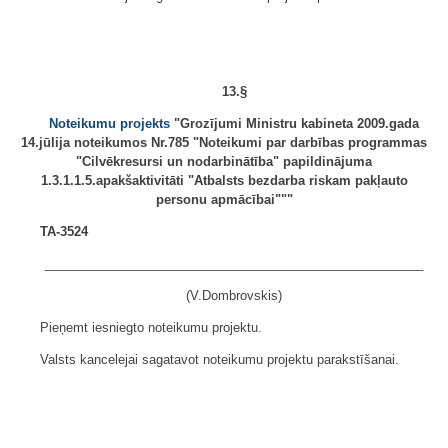
13.§
Noteikumu projekts
"Grozījumi Ministru kabineta 2009.gada
14.jūlija noteikumos Nr.785 "Noteikumi par darbības programmas
"Cilvēkresursi un nodarbinātība" papildinājuma
1.3.1.1.5.apakšaktivitāti "Atbalsts bezdarba riskam pakļauto
personu apmācībai"""
TA-3524
______________________________________________________
(V.Dombrovskis)
Pieņemt iesniegto noteikumu projektu.
Valsts kancelejai sagatavot noteikumu projektu parakstīšanai.