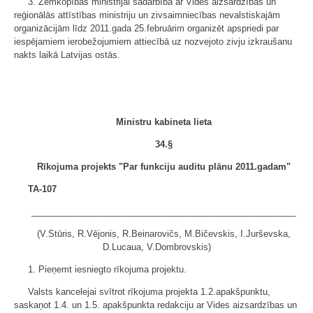
3. Zemkopības ministrijai sadarbībā ar Vides aizsardzības un
reģionālās attīstības ministriju un zivsaimniecības nevalstiskajām
organizācijām līdz 2011.gada 25.februārim organizēt apspriedi par
iespējamiem ierobežojumiem attiecībā uz nozvejoto zivju izkraušanu
nakts laikā Latvijas ostās.
Ministru kabineta lieta
34.§
Rīkojuma projekts "Par funkciju auditu plānu 2011.gadam"
TA-107
______________________________________________________
(V.Stūris, R.Vējonis, R.Beinarovičs, M.Bičevskis, I.Jurševska,
D.Lucaua, V.Dombrovskis)
1. Pieņemt iesniegto rīkojuma projektu.
Valsts kancelejai svītrot rīkojuma projekta 1.2.apakšpunktu,
saskaņot 1.4. un 1.5. apakšpunkta redakciju ar Vides aizsardzības un