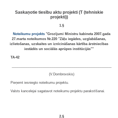
Saskaņotie tiesību aktu projekti (T (tehniskie
projekti))
1.§
Noteikumu projekts
"Grozījumi Ministru kabineta 2007.gada
27.marta noteikumos Nr.220 "Zāļu iegādes, uzglabāšanas,
izlietošanas, uzskaites un iznīcināšanas kārtība ārstniecības
iestādēs un sociālās aprūpes institūcijās""
TA-42
______________________________________________________
(V.Dombrovskis)
Pieņemt iesniegto noteikumu projektu.
Valsts kancelejai sagatavot noteikumu projektu parakstīšanai.
2.§