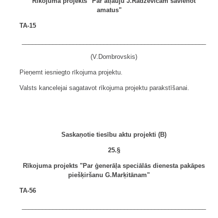
Rīkojuma projekts "Par atļauju J.Radzevičam savienot
amatus"
TA-15
______________________________________________________
(V.Dombrovskis)
Pieņemt iesniegto rīkojuma projektu.
Valsts kancelejai sagatavot rīkojuma projektu parakstīšanai.
Saskaņotie tiesību aktu projekti (B)
25.§
Rīkojuma projekts "Par ģenerāļa speciālās dienesta pakāpes
piešķiršanu G.Marķitānam"
TA-56
______________________________________________________