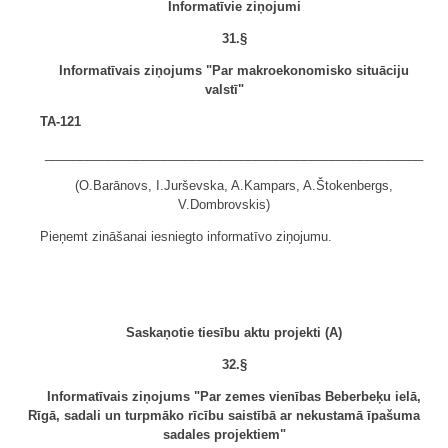
Informatīvie ziņojumi
31.§
Informatīvais ziņojums "Par makroekonomisko situāciju
valstī"
TA-121
______________________________________________________
(O.Barānovs, I.Jurševska, A.Kampars, A.Štokenbergs,
V.Dombrovskis)
Pieņemt zināšanai iesniegto informatīvo ziņojumu.
Saskaņotie tiesību aktu projekti (A)
32.§
Informatīvais ziņojums "Par zemes vienības Beberbeķu ielā,
Rīgā, sadali un turpmāko rīcību saistībā ar nekustamā īpašuma
sadales projektiem"