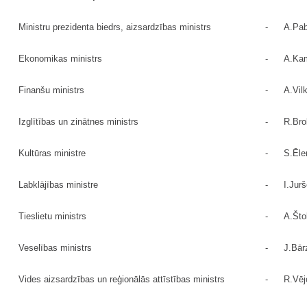
Ministru prezidenta biedrs, aizsardzības ministrs
-
A.Pab
Ekonomikas ministrs
-
A.Ka
Finanšu ministrs
-
A.Vil
Izglītības un zinātnes ministrs
-
R.Bro
Kultūras ministre
-
S.Ēle
Labklājības ministre
-
I.Jur
Tieslietu ministrs
-
A.Što
Veselības ministrs
-
J.Bār
Vides aizsardzības un reģionālās attīstības ministrs
-
R.Vēj