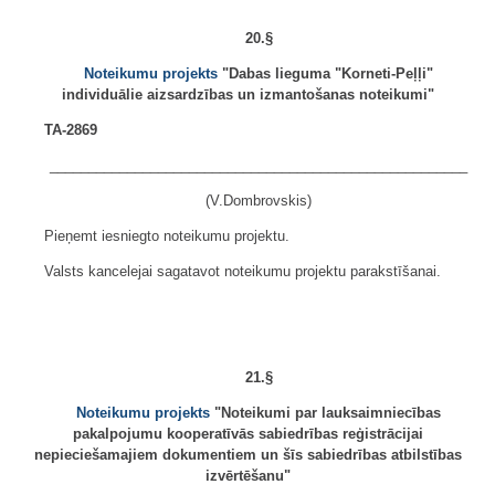
20.§
Noteikumu projekts
"Dabas lieguma "Korneti-Peļļi"
individuālie aizsardzības un izmantošanas noteikumi"
TA-2869
______________________________________________________
(V.Dombrovskis)
Pieņemt iesniegto noteikumu projektu.
Valsts kancelejai sagatavot noteikumu projektu parakstīšanai.
21.§
Noteikumu projekts
"Noteikumi par lauksaimniecības
pakalpojumu kooperatīvās sabiedrības reģistrācijai
nepieciešamajiem dokumentiem un šīs sabiedrības atbilstības
izvērtēšanu"