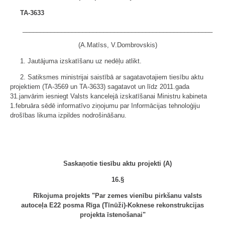
TA-3633
______________________________________________________
(A.Matīss, V.Dombrovskis)
1. Jautājuma izskatīšanu uz nedēļu atlikt.
2. Satiksmes ministrijai saistībā ar sagatavotajiem tiesību aktu
projektiem (TA-3569 un TA-3633) sagatavot un līdz 2011.gada
31.janvārim iesniegt Valsts kancelejā izskatīšanai Ministru kabineta
1.februāra sēdē informatīvo ziņojumu par Informācijas tehnoloģiju
drošības likuma izpildes nodrošināšanu.
Saskaņotie tiesību aktu projekti (A)
16.§
Rīkojuma projekts "Par zemes vienību pirkšanu valsts
autoceļa E22 posma Rīga (Tīnūži)-Koknese rekonstrukcijas
projekta īstenošanai"