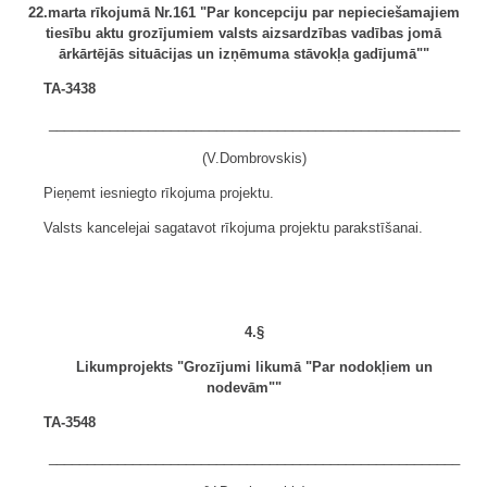
22.marta rīkojumā Nr.161 "Par koncepciju par nepieciešamajiem
tiesību aktu grozījumiem valsts aizsardzības vadības jomā
ārkārtējās situācijas un izņēmuma stāvokļa gadījumā""
TA-3438
______________________________________________________
(V.Dombrovskis)
Pieņemt iesniegto rīkojuma projektu.
Valsts kancelejai sagatavot rīkojuma projektu parakstīšanai.
4.§
Likumprojekts "Grozījumi likumā "Par nodokļiem un
nodevām""
TA-3548
______________________________________________________