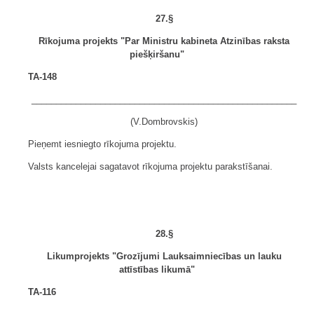
27.§
Rīkojuma projekts "Par Ministru kabineta Atzinības raksta
piešķiršanu"
TA-148
______________________________________________________
(V.Dombrovskis)
Pieņemt iesniegto rīkojuma projektu.
Valsts kancelejai sagatavot rīkojuma projektu parakstīšanai.
28.§
Likumprojekts "Grozījumi Lauksaimniecības un lauku
attīstības likumā"
TA-116