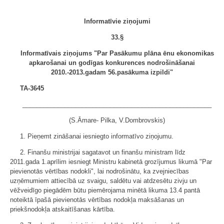
Informatīvie ziņojumi
33.§
Informatīvais ziņojums "Par Pasākumu plāna ēnu ekonomikas
apkarošanai un godīgas konkurences nodrošināšanai
2010.-2013.gadam 56.pasākuma izpildi"
TA-3645
______________________________________________________
(S.Āmare- Pilka, V.Dombrovskis)
1. Pieņemt zināšanai iesniegto informatīvo ziņojumu.
2. Finanšu ministrijai sagatavot un finanšu ministram līdz
2011.gada 1.aprīlim iesniegt Ministru kabinetā grozījumus likumā "Par
pievienotās vērtības nodokli", lai nodrošinātu, ka zvejniecības
uzņēmumiem attiecībā uz svaigu, saldētu vai atdzesētu zivju un
vēžveidīgo piegādēm būtu piemērojama minētā likuma 13.4 pantā
noteiktā īpašā pievienotās vērtības nodokļa maksāšanas un
priekšnodokļa atskaitīšanas kārtība.