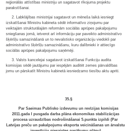
reģionālās attīstības ministriju un sagatavot rīkojuma projektu
parakstīšanai.
2. Labklājības ministrijai sagatavot un mēneša laikā iesniegt
izskatīšanai Ministru kabineta sēdē informatīvo ziņojumu par
veiktajām strukturālajām reformām sociālās aprūpes pakalpojumu
sniegšanas jomā, ietverot arī informāciju par paveikto administratīvo
šķēršļu samazināšanā un to nevalstisko organizāciju viedokli par
administratīvo šķēršļu samazināšanu, kuru dalībnieki ir attiecīgo
sociālās aprūpes pakalpojumu saņēmēji.
3. Valsts kancelejai sagatavot izskatīšanai Funkciju audita
komisijas sēdē jautājumu par iespējām auditēt zemes pārvaldības
jomu un pārskatīt Ministru kabinetā iesniedzamo tiesību aktu apriti.
35.§
Par Saeimas Publisko izdevumu un revīzijas komisijas
2011.gada I pusgada darba plāna ekonomikas stabilizācijas
procesa uzraudzības nodrošināšanai 5.punkta izpildi (Par
Latvijas preču un pakalpojumu eksporta veicināšanas un ārvalstu
investīciju piesaistes pasākumu plānu)