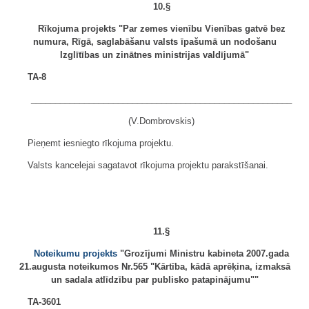
10.§
Rīkojuma projekts "Par zemes vienību Vienības gatvē bez
numura, Rīgā, saglabāšanu valsts īpašumā un nodošanu
Izglītības un zinātnes ministrijas valdījumā"
TA-8
______________________________________________________
(V.Dombrovskis)
Pieņemt iesniegto rīkojuma projektu.
Valsts kancelejai sagatavot rīkojuma projektu parakstīšanai.
11.§
Noteikumu projekts
"Grozījumi Ministru kabineta 2007.gada
21.augusta noteikumos Nr.565 "Kārtība, kādā aprēķina, izmaksā
un sadala atlīdzību par publisko patapinājumu""
TA-3601