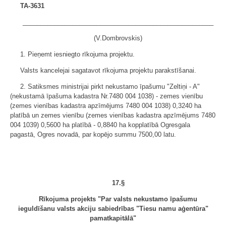
TA-3631
______________________________________________________
(V.Dombrovskis)
1. Pieņemt iesniegto rīkojuma projektu.
Valsts kancelejai sagatavot rīkojuma projektu parakstīšanai.
2. Satiksmes ministrijai pirkt nekustamo īpašumu "Zeltiņi - A"
(nekustamā īpašuma kadastra Nr.7480 004 1038) - zemes vienību
(zemes vienības kadastra apzīmējums 7480 004 1038) 0,3240 ha
platībā un zemes vienību (zemes vienības kadastra apzīmējums 7480
004 1039) 0,5600 ha platībā - 0,8840 ha kopplatībā Ogresgala
pagastā, Ogres novadā, par kopējo summu 7500,00 latu.
17.§
Rīkojuma projekts "Par valsts nekustamo īpašumu
ieguldīšanu valsts akciju sabiedrības "Tiesu namu aģentūra"
pamatkapitālā"