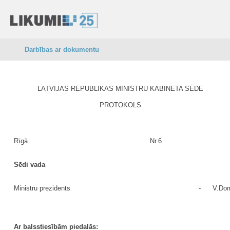
Darbības ar dokumentu
LATVIJAS REPUBLIKAS MINISTRU KABINETA SĒDE
PROTOKOLS
Rīgā
Nr.6
Sēdi vada
Ministru prezidents
-
V.Dom
Ar balsstiesībām piedalās: