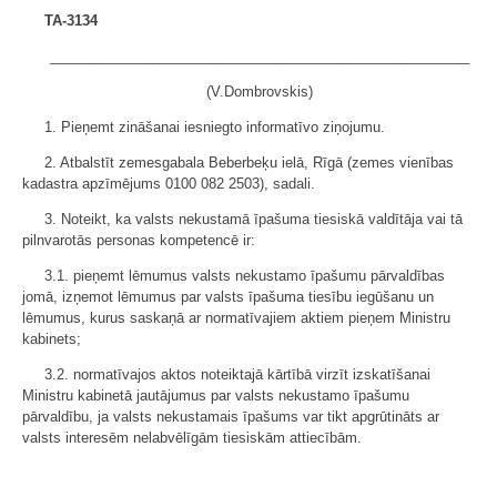
TA-3134
______________________________________________________
(V.Dombrovskis)
1. Pieņemt zināšanai iesniegto informatīvo ziņojumu.
2. Atbalstīt zemesgabala Beberbeķu ielā, Rīgā (zemes vienības
kadastra apzīmējums 0100 082 2503), sadali.
3. Noteikt, ka valsts nekustamā īpašuma tiesiskā valdītāja vai tā
pilnvarotās personas kompetencē ir:
3.1. pieņemt lēmumus valsts nekustamo īpašumu pārvaldības
jomā, izņemot lēmumus par valsts īpašuma tiesību iegūšanu un
lēmumus, kurus saskaņā ar normatīvajiem aktiem pieņem Ministru
kabinets;
3.2. normatīvajos aktos noteiktajā kārtībā virzīt izskatīšanai
Ministru kabinetā jautājumus par valsts nekustamo īpašumu
pārvaldību, ja valsts nekustamais īpašums var tikt apgrūtināts ar
valsts interesēm nelabvēlīgām tiesiskām attiecībām.