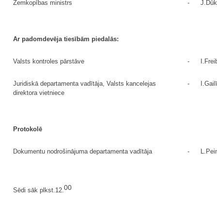
Zemkopības ministrs
-
J.Dūk
Ar padomdevēja tiesībām piedalās:
Valsts kontroles pārstāve
-
I.Frei
Juridiskā departamenta vadītāja, Valsts kancelejas
-
I.Gail
direktora vietniece
Protokolē
Dokumentu nodrošinājuma departamenta vadītāja
-
L.Pei
00
Sēdi sāk plkst.12.