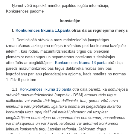
Ņemot vērā iepriekš minēto, papildus iegūto informāciju,
Konkurences padome
konstatēja
:
I.
Konkurences likuma
13.panta
otrās daļas regulējuma mērķis
1. Dominējošā stāvokļa mazumtirdzniecībā ļaunprātīgas
izmantošanas aizlieguma mērķis ir vērsties pret konkurenci kavējošo
ietekmi, kas rodas, mazumtirdzniecības tirgus dalībniekiem
piemērojot netaisnīgus un nepamatotus noteikumus tiesiskajās
attiecībās ar piegādātājiem.
Konkurences likuma
13.panta
otrā daļa
paredz mazumtirdzniecības tirgus dalībnieka rīcības brīvības
iegrožošanu par labu piegādātājiem apjomā, kāds noteikts no normas
1. līdz 6.punktam.
1.1.
Konkurences likuma
13.panta
otrā daļa paredz, ka
dominējošā
stāvoklī mazumtirdzniecībā
(turpmāk - DSM)
atrodas tāds tirgus
dalībnieks vai vairāki tādi tirgus dalībnieki, kas, ņemot vērā savu
iepirkuma varu pietiekami ilgā laika posmā un piegādātāju atkarību
konkrētajā tirgū, spēj tieši vai netieši piemērot vai uzspiest
piegādātājiem netaisnīgus un nepamatotus noteikumus, nosacījumus
vai maksājumus un var kavēt, ierobežot vai deformēt konkurenci
jebkurā konkrētajā tirgū Latvijas teritorijā
.
Jebkuram tirgus