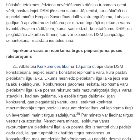
būtiskās ietekmes jēdziena novērtēšanas kritērijus ir pamats ņemt
vērā, noskaidrojot DSM jēdziena saturu. Jāpiebilst, ka atšķirībā no
iepriekš minēto Eiropas Savienības dalībvalstu regulējuma, Latvijas
gadījumā apsvērumu izdarīšana par mazumtirgotājā iepirkuma varas
kvantitatīvajiem rādītājiem, kurus sasniedzot, konstatējams DSM, un
piegādātāju atkarības līmeni, kad var izpausties DSM ļaunprātīga
izmantošana, ir atstāta iestādes ziņā.
Iepirkuma varas un iepirkuma tirgus pieprasījuma puses
raksturojums
21. Atbilstoši
Konkurences likuma
13.panta
otrajai daļai DSM
konstatēšanai nepieciešams konstatēt iepirkuma varu, kura pastāv
pietiekami ilgu laiku. Likums nesniedz pietiekami ilga laika jēdziena
tālāku skaidrojumu. Konkurences padomes ieskatā, iepirkuma varu
pietiekami ilgā laika posmā raksturo tāds mazumtirgotāja tirgus varas
stāvoklis, kad nav gaidāms, ka esošie tirgus dalībnieki (gan
konkurenti, gan piegādātāji) varētu krasi ietekmēt konkrētā
mazumtirgotāja tirgus pozīciju mazumtirdzniecības vai iepirkuma tirgū
39
un ievērojami mainīt tirgus sadalījumu.
Par minēto var liecināt tirgus
vēsturiskā attīstība. Ņemot vērā minēto, iepirkuma varas
raksturojumam pietiekami ilgā laika posmā tiks izmantoti divu pēdējo
gadu dati, lai gan turpmāk izklāstītās tirgus tendences un
kopsakarības mazumtirdzniecībā vērojamas jau gandrīz desmit gadu