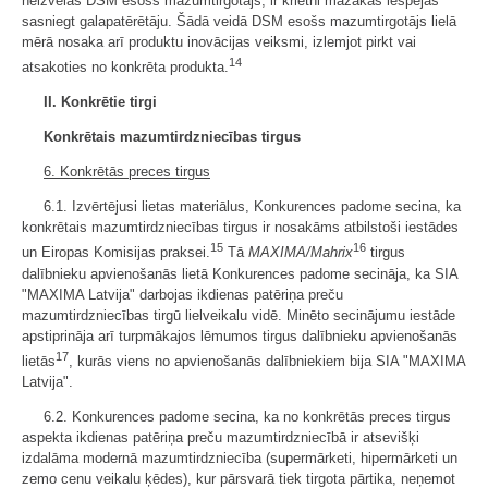
neizvēlas DSM esošs mazumtirgotājs, ir krietni mazākas iespējas
sasniegt galapatērētāju. Šādā veidā DSM esošs mazumtirgotājs lielā
mērā nosaka arī produktu inovācijas veiksmi, izlemjot pirkt vai
14
atsakoties no konkrēta produkta.
II. Konkrētie tirgi
Konkrētais mazumtirdzniecības tirgus
6. Konkrētās preces tirgus
6.1. Izvērtējusi lietas materiālus, Konkurences padome secina, ka
konkrētais mazumtirdzniecības tirgus ir nosakāms atbilstoši iestādes
15
16
un Eiropas Komisijas praksei.
Tā
MAXIMA/Mahrix
tirgus
dalībnieku apvienošanās lietā Konkurences padome secināja, ka SIA
"MAXIMA Latvija" darbojas ikdienas patēriņa preču
mazumtirdzniecības tirgū lielveikalu vidē. Minēto secinājumu iestāde
apstiprināja arī turpmākajos lēmumos tirgus dalībnieku apvienošanās
17
lietās
, kurās viens no apvienošanās dalībniekiem bija SIA "MAXIMA
Latvija".
6.2. Konkurences padome secina, ka no konkrētās preces tirgus
aspekta ikdienas patēriņa preču mazumtirdzniecībā ir atsevišķi
izdalāma modernā mazumtirdzniecība (supermārketi, hipermārketi un
zemo cenu veikalu ķēdes), kur pārsvarā tiek tirgota pārtika, neņemot