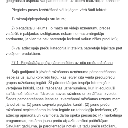
ģeogrāfiskā aspektā vai pārorientēties uz citiem realizācijas kanāliem.
Piegādes puses izvērtēšanā vēl ir jāņem vērā šādi faktori:
1) ražotāju/piegādātāju struktūra;
2) piegādātāju lielums, jo mazo un vidējo uzņēmumu preces
visātrāk ir pakļautas izslēgšanas riskam no mazumtirgotāju
sortimenta, ja vien tie nav patērētāju iecienīti vai/un nišas produkti);
3) vai attiecīgajā preču kategorijā ir izteikta patērētāju lojalitāte pret
vietējiem produktiem.
27.1. Piegādātāja spēja pārorientēties uz citu preču ražošanu
Šajā gadījumā ir jāvērtē ražošanas uzņēmuma pārorientēšanas
iespējas uz jaunu konkrēto tirgu, kas ietver cita veida preču/preču
grupas ražošanu/piegādi. Šī pārorientācijas iespēja īstermiņā ir
vērtējama kritiski, īpaši ražošanas uzņēmumiem, kuri ir ieguldījuši
salīdzinoši būtiskus līdzekļus savas ražotnes un zinātības izveidei.
Šādas pārorientēšanās iespējas izvērtēšanai ražošanas uzņēmumam
jānodrošina: (1) jaunu izejvielu piegādes kanāli; (2) jauno preču
ražošanai nepieciešamo iekārtu iegāde un tehnoloģiju ieviešana; (3)
attiecīgi apmācīta un kvalificēta darba spēka piesaiste; (4) mārketinga
programmas, reklāma jaunu preču atpazīstamībai patērētājam.
Savukārt gadījumā, ja pārorientācija notiek uz tādu preču ražošanu,