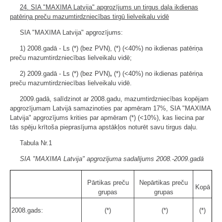
24. SIA "MAXIMA Latvija" apgrozījums un tirgus daļa ikdienas
patēriņa preču mazumtirdzniecības tirgū lielveikalu vidē
SIA "MAXIMA Latvija" apgrozījums:
1) 2008.gadā - Ls (*) (bez PVN), (*) (<40%) no ikdienas patēriņa
preču mazumtirdzniecības lielveikalu vidē;
2) 2009.gadā - Ls (*) (bez PVN)
,
(*) (<40%) no ikdienas patēriņa
preču mazumtirdzniecības lielveikalu vidē.
2009.gadā, salīdzinot ar 2008.gadu, mazumtirdzniecības kopējam
apgrozījumam Latvijā samazinoties par apmēram 17%, SIA "MAXIMA
Latvija" apgrozījums krities par apmēram (*) (<10%), kas liecina par
tās spēju krītoša pieprasījuma apstākļos noturēt savu tirgus daļu.
Tabula Nr.1
SIA "MAXIMA Latvija" apgrozījuma sadalījums 2008.-2009.gadā
Pārtikas preču
Nepārtikas preču
Kopā
grupas
grupas
2008.gads:
(*)
(*)
(*)