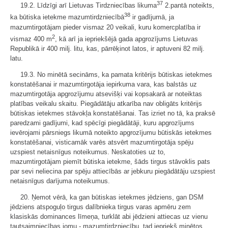
37
19.2. Līdzīgi arī Lietuvas Tirdzniecības likuma
2.pantā noteikts,
38
ka būtiska ietekme mazumtirdzniecībā
ir gadījumā, ja
mazumtirgotājam pieder vismaz 20 veikali, kuru komercplatība ir
2
vismaz 400 m
, kā arī ja iepriekšējā gada apgrozījums Lietuvas
Republikā ir 400 milj. litu, kas, pārrēķinot latos, ir aptuveni 82 milj.
latu.
19.3. No minētā secināms, ka pamata kritērijs būtiskas ietekmes
konstatēšanai ir mazumtirgotāja iepirkuma vara, kas balstās uz
mazumtirgotāja apgrozījumu atsevišķi vai kopsakarā ar noteiktas
platības veikalu skaitu. Piegādātāju atkarība nav obligāts kritērijs
būtiskas ietekmes stāvokļa konstatēšanai. Tas izriet no tā, ka praksē
paredzami gadījumi, kad spēcīgi piegādātāji, kuru apgrozījums
ievērojami pārsniegs likumā noteikto apgrozījumu būtiskās ietekmes
konstatēšanai, visticamāk varēs atsvērt mazumtirgotāja spēju
uzspiest netaisnīgus noteikumus. Neskatoties uz to,
mazumtirgotājam piemīt būtiska ietekme, šāds tirgus stāvoklis pats
par sevi neliecina par spēju attiecībās ar jebkuru piegādātāju uzspiest
netaisnīgus darījuma noteikumus.
20. Ņemot vērā, ka gan būtiskas ietekmes jēdziens, gan DSM
jēdziens atspoguļo tirgus dalībnieka tirgus varas apmēru zem
klasiskās dominances līmeņa, turklāt abi jēdzieni attiecas uz vienu
tautsaimniecības jomu - mazumtirdzniecību, tad iepriekš minētos