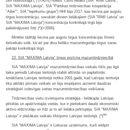
tīkli nodrošināja (*) (<40%) noietu. Četru lielāko (SIA "RIMI Latvia",
SIA "MAXIMA Latvija", SIA "Pārtikas tirdzniecības kooperācija
"Aibe"", SIA "Iepirkumu grupa") HHI bija 2317, kas liecina par augstu
tirgus koncentrāciju, savukārt diviem lielākajiem (SIA "RIMI Latvia" un
SIA "MAXIMA Latvija") koncentrācija konkrētajā tirgū bija
palielinājusies līdz (*)(>2000).
Minētie rādītāji liecina par augstu tirgus koncentrācijas līmeni
lielveikalu vidē, kā arī par divu lielāko mazumtirgotāju tirgus varas
pakāpi konkrētajā tirgū.
23. SIA "MAXIMA Latvija" tirgus pozīcija mazumtirdzniecībā
SIA "MAXIMA Latvija" mazumtirdzniecības veikalu tīkls jau ilgā
laika periodā Latvijas teritorijā stabili attīstās un paplašinās.
Ienākšana Latvijas teritorijā notika 2001.gadā, kad Latvijas teritorijā
tika atklāts pirmais veikals un bija iespējams aizņemt daudzas
stratēģiski izdevīgas vietas mazumtirdzniecības veikšanai.
Tirdzniecības vietu izvietojuma stratēģija - lielākajās Latvijas
pilsētās un apdzīvotajās vietās, kur ir pietiekami daudz ekonomiski
aktīvu iedzīvotāju un līdz ar to arī lielāka pirktspēja. SIA "MAXIMA
44
Latvija" ir plašākais veikalu tīklojums Latvijas teritorijā. (*)
SIA "MAXIMA Latvija" ir Lietuvas uzņēmums, kurš ietilpst