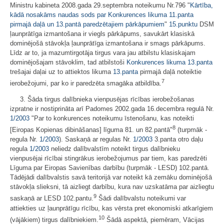
Ministru kabineta 2008.gada 29.septembra noteikumu Nr.796 "
Kārtība,
kādā nosakāms naudas sods par Konkurences likuma 11.panta
pirmajā daļā un 13.pantā paredzētajiem pārkāpumiem
"
15.punktu
DSM
ļaunprātīga izmantošana ir viegls pārkāpums, savukārt klasiskā
dominējošā stāvokļa ļaunprātīga izmantošana ir smags pārkāpums.
Līdz ar to, ja mazumtirgotāja tirgus vara jau atbilstu klasiskajam
dominējošajam stāvoklim, tad atbilstoši
Konkurences likuma
13.panta
trešajai daļai uz to attiektos likuma
13.panta
pirmajā daļā noteiktie
7
ierobežojumi, par ko ir paredzēta smagāka atbildība.
3. Šāda tirgus dalībnieka vienpusējas rīcības ierobežošanas
izpratne ir nostiprināta arī Padomes 2002.gada 16.decembra regulā Nr.
1/2003
"Par to konkurences noteikumu īstenošanu, kas noteikti
8
[Eiropas Kopienas dibināšanas] līguma 81. un 82.pantā"
(turpmāk -
regula Nr.
1/2003
). Saskaņā ar regulas Nr.
1/2003
3.panta otro daļu
regula
1/2003
neliedz dalībvalstīm noteikt tirgus dalībnieku
vienpusējai rīcībai stingrākus ierobežojumus par tiem, kas paredzēti
Līguma par Eiropas Savienības darbību (turpmāk - LESD) 102.pantā.
Tādējādi dalībvalstis savā teritorijā var noteikt kā zemāku dominējošā
stāvokļa slieksni, tā aizliegt darbību, kura nav uzskatāma par aizliegtu
9
saskaņā ar LESD 102.pantu.
Šādi dalībvalstu noteikumi var
attiekties uz ļaunprātīgu rīcību, kas vērsta pret ekonomiski atkarīgiem
10
(vājākiem) tirgus dalībniekiem.
Šādā aspektā, piemēram, Vācijas