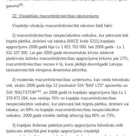
40
garumā
.
22. Vispārējais mazumtirdzniecības raksturojums
Vispārējo situāciju mazumtirdzniecībā raksturo šādi fakti:
1) mazumtirdzniecības nespecializētos veikalos, kur pārsvarā tiek
tirgota pārtika, dzērieni vai tabaka (NACE kods 5211) kopējais
apgrozījums 2008.gadā bija Ls 1 821 702 000, bet 2009.gadā - Ls 1
511 107 000. Lai gan 2009.gadā ekonomiskās krīzes ietekmē
piedzīvots būtisks mazumtirdzniecības apgrozījuma kritums par 17%,
mazumtirdzniecības nozare ir tā, kurai pēdējā desmitgadē Latvijas
tautsaimniecībā vērojama dinamiska attīstība;
2) modernās mazumtirdzniecības uzņēmumu, kas veido lielveikalu
vidi, skaits 2008.gadā bija 12 (neskaitot SIA "BAF LTD" apvienību un
41
SIA "BALTSTOR"
, un 2008.gadā to kopējais apgrozījums bija Ls 1
379 873 284, kas veidoja 76% no kopējās mazumtirdzniecības
nespecializētos veikalos, kur pārsvarā tiek tirgota pārtika, dzērieni vai
tabaka, un 69% no kopējās mazumtirdzniecības nespecializētos
veikalos; 2009.gadā minētie rādītāji attiecīgi bija 80% un 73%;
3) kopējais ikdienas patēriņa preču apgrozījuma lielveikalu vidē
īpatsvars attiecībā pret kopējo apgrozījumu vispārējā