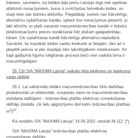
līderiem, secināms, ka lielākā daļa preču Latvijas tirgū tiek iepirktas
atbilstoši nosacījumiem, kurus ir izvirzījušas lielveikalu ķēdes, un
starp tiem nav būtisku atšķirību. Piegādātāji, kuriem nav līdzvērtīgu
alternatīvu izplatīšanas kanālu, spiesti šos nosacījumus pieņemt, jo
labi attīstīts un plaši sazarots mazumtirdzniecības kanāls ir būtisks
priekšnosacījums preces nonākšanai līdz plašam galapatērētāju
lokam. Citi izplatīšanas kanāli līdzvērtīgu alternatīvu nepiedāvā.
Savukārt, lai mazākās ķēdes varētu konkurēt ar lielajām, tām arī ir
jāiepērk preces ar pēc iespējas tām labvēlīgākiem noteikumiem. Arī
šajā gadījumā līgumu slēgšanas procesā bieži vien vadošā loma ir
mazumtirgotājam.
26. Citi SIA "MAXIMA Latvija" veikalu tīkla ietekmes un iepirkuma
varas rādītāji
26.1. Lai salīdzinātu lielāko mazumtirdzniecības tīklu darbības
produktivitāti un efektivitāti, izmantots viens no mazumtirdzniecības
standarta rādītājiem - tirdzniecības platību efektīvas izmantošanas
rādītājs (norāda, cik lielu apgrozījumu dod katrs tirdzniecības platības
2
47
m
)
.
Kā norādīts SIA "MAXIMA Latvija" 14.04.2010. vēstulē Nr.112: (*).
SIA "MAXIMA Latvija" tirdzniecības platību efektīvas
izmantošanas rādītājs: