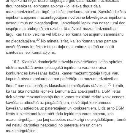
ar iepirkuma tirgu. Mazumtirgotāja tirgus daļa mazumtirdzniecības
tirgū nosaka tā iepirkuma apjomu - jo lielāka tirgus daļa
mazumtirdzniecības tirgū, jo lielāki iepirkuma apjomi. Savukārt lielāks
iepirkuma apjoms mazumtirgotājam nodrošina labvēlīgākus iepirkuma
nosacījumus no piegādātājiem. Labvēlīgāki iepirkuma nosacījumi dod
iespēju mazumtirgotājam uzlabot tā stāvokli mazumtirdzniecības
tirgū, kas tālāk veicina vēl labāku iepirkuma nosacījumu saņemšanu
32
no piegādātājiem.
No minētā izriet, ka iepirkuma varas pamata
novērtēšanas kritērijs ir tirgus daļa mazumtirdzniecībā un no tā
izrietošais iepirkuma apjoms.
16.2. Klasiskā dominējošā stāvokļa novērtēšanas lietās spirāles
efekta rezultātā arvien pieaugošā iepirkuma vara neizraisa
konkurences kavēšanas bažas, kamēr mazumtirgotāja tirgus varu
kopumā atsver konkurence par patērētāju un mazumtirdzniecības
33
līmenī nav nostiprinājies klasiskais dominējošais stāvoklis.
Tomēr,
kā tas tika norādīts iepriekš Lēmuma 2.2.apakšpunktā, DSM lietās
tiek vērtēta mazumtirgotāja tirgus varas rezultātā radītā konkurences
kavēšana attiecībā uz piegādātājiem, nevērtējot konkurences
kavēšanu attiecībā uz patērētājiem un konkurentiem. Līdz ar to DSM
lietās ir pietiekami konstatēt tādu iepirkuma varas apjomu, kas
mazumtirgotājam jau ļauj darboties neatkarīgi no piegādātājiem, tomēr
vēl neļauj darboties neatkarīgi no patērētājiem un citiem
mazumtirgotājiem.