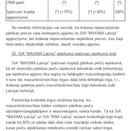
2009.gads:
(*)
(*)
(*)
Īpatsvars kopējā
(*) (>70%)
(*) (<30%)
100%
apgrozījumā:
No minētās informācijas var secināt, ka ikdienai nepieciešamās
pārtikas preces rada ievērojamu apjomu no SIA "MAXIMA Latvija"
apgrozījuma, bet ikdienai nepieciešamās nepārtikas preces, kas šajā
lietā netiks detalizētāk vērtētas, daudz mazāku apjomu.
25. SIA "MAXIMA Latvija" iepirkuma īpatsvars iepirkuma tirgū
SIA "MAXIMA Latvija" īpatsvars kopējā pārtikas preču iepirkumā,
kā arī atsevišķu pārtikas preču iepirkumā lielveikalu vidē (informācija
par iepirkuma apjomu tika iegūta no lielākajām mazumtirgotāju ķēdēm)
ir tuvs tās mazumtirdzniecības tirgus daļai lietā definētajā tirgū, t.i.,
ikdienas patēriņa preču mazumtirdzniecības tirgū lielveikalu vidē
Latvijas teritorijā.
Pašreizējā konkrētā tirgus struktūra liecina, ka
mazumtirdzniecības ķēdes vietējiem pārtikas preču
ražotājiem/piegādātājiem ir neaizvietojams noieta kanāls. Tā kā SIA
"MAXIMA Latvija" un SIA "RIMI Latvia" aizņem konkrētajā tirgū kopā
vairāk kā 60% un pārējo daļu dala citas mazākās veikalu ķēdes,
kuras preču iepirkšanas noteikumu izveidē cenšas sekot tirgus