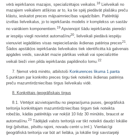
18
vērā iepirkšanos mazajos, specializētajos veikalos.
Lielveikali no
mazajiem veikaliem atšķiras ar to, ka tie spēj piedāvāt plašāku preču
klāstu, ieskaitot preces mājsaimniecības vajadzībām. Patērētāji
izvēlas lielveikalus, jo to iepirkšanās modelis ir komplekss un sastāv
19
no vairākiem komponentiem.
Apvienojot šādu iepirkšanās pieredzi
20
ar iespēju viegli novietot automašīnu
, lielveikali piedāvā iespēju
21
vienuviet iegādāties visas nepieciešanās ikdienas patēriņa preces
.
Šādos apstākļos iepirkšanās lielveikalos tiek identificēta kā galvenais
apgādes veids, savukārt mazie pārtikas veikali vai specializētie
22
veikali bieži vien pilda iepirkšanās papildinošo lomu.
7. Ņemot vērā minēto, atbilstoši
Konkurences likuma
1.panta
5.punktam par konkrēto preces tirgu tiek noteikts ikdienas patēriņa
preču mazumtirdzniecības tirgus lielveikalu vidē.
8. Konkrētais ģeogrāfiskais tirgus
8.1. Vērtējot aizvietojamību no pieprasījuma puses, ģeogrāfiskā
teritorija konkrētajam mazumtirdzniecības tirgum tiek noteikta
robežās, kādās patērētājs var nokļūt 10 līdz 30 minūtēs, braucot ar
23
automašīnu.
Tādējādi valsts teritorijā var tikt noteikti daudzi lokālie
tirgi (pilsētas, pilsētu rajoni, novadu centri u.tml.). Vienlaicīgi
ģeogrāfiskā teritorija var būt arī lielāka, ja lokālie tirgi savstarpēji