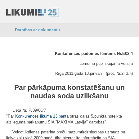
Darbības ar dokumentu
Konkurences padomes lēmums Nr.E02-4
Lēmuma publiskojamā versija
Rīgā 2011.gada 13.janvārī (prot. Nr.2, 3.§)
Par pārkāpuma konstatēšanu un
naudas soda uzlikšanu
Lieta Nr. P/09/06/7
"Par
Konkurences likuma
13.panta
otrās daļas 5.punktā noteiktā
aizlieguma pārkāpumu SIA "MAXIMA Latvija" darbībās"
Veicot ikdienas patēriņa preču mazumtirdzniecības uzraudzību
lielveikalu vidē 2009.gadā, tika pieprasīta informācija no SIA