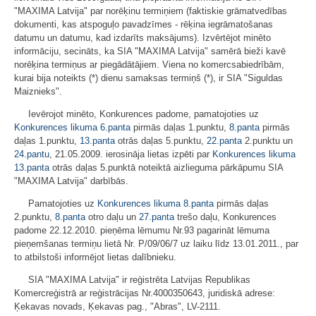
"MAXIMA Latvija" par norēķinu termiņiem (faktiskie grāmatvedības
dokumenti, kas atspoguļo pavadzīmes - rēķina iegrāmatošanas
datumu un datumu, kad izdarīts maksājums). Izvērtējot minēto
informāciju, secināts, ka SIA "MAXIMA Latvija" samērā bieži kavē
norēķina termiņus ar piegādātājiem. Viena no komercsabiedrībām,
kurai bija noteikts (*) dienu samaksas termiņš (*), ir SIA "Siguldas
Maiznieks".
Ievērojot minēto, Konkurences padome, pamatojoties uz
Konkurences likuma
6.panta
pirmās daļas 1.punktu,
8.panta
pirmās
daļas 1.punktu,
13.panta
otrās daļas 5.punktu,
22.panta
2.punktu un
24.pantu
, 21.05.2009. ierosināja lietas izpēti par
Konkurences likuma
13.panta
otrās daļas 5.punktā noteiktā aizlieguma pārkāpumu SIA
"MAXIMA Latvija" darbībās.
Pamatojoties uz
Konkurences likuma
8.panta
pirmās daļas
2.punktu,
8.panta
otro daļu un
27.panta
trešo daļu, Konkurences
padome 22.12.2010. pieņēma lēmumu Nr.93 pagarināt lēmuma
pieņemšanas termiņu lietā Nr. P/09/06/7 uz laiku līdz 13.01.2011., par
to atbilstoši informējot lietas dalībnieku.
SIA "MAXIMA Latvija" ir reģistrēta Latvijas Republikas
Komercreģistrā ar reģistrācijas Nr.4000350643, juridiskā adrese:
Ķekavas novads, Ķekavas pag., "Abras", LV-2111.