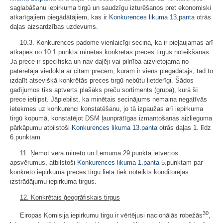
saglabāšanu iepirkuma tirgū un saudzīgu izturēšanos pret ekonomiski
atkarīgajiem piegādātājiem, kas ir
Konkurences likuma
13.panta
otrās
daļas aizsardzības uzdevums.
10.3. Konkurences padome vienlaicīgi secina, ka ir pieļaujamas arī
atkāpes no 10.1.punktā minētās konkrētās preces tirgus noteikšanas.
Ja prece ir specifiska un nav daļēji vai pilnība aizvietojama no
patērētāja viedokļa ar citām precēm, kurām ir viens piegādātājs, tad to
izdalīt atsevišķā konkrētās preces tirgū nebūtu lietderīgi. Šādos
gadījumos tiks aptverts plašāks preču sortiments (grupa), kurā šī
prece ietilpst. Jāpiebilst, ka minētais secinājums nemaina negatīvās
ietekmes uz konkurenci konstatēšanu, jo tā izpaužas arī iepirkuma
tirgū kopumā, konstatējot DSM ļaunprātīgas izmantošanas aizlieguma
pārkāpumu atbilstoši
Konkurences likuma
13.panta
otrās daļas 1. līdz
6.punktam.
11. Ņemot vērā minēto un Lēmuma 29.punktā ietvertos
apsvērumus, atbilstoši
Konkurences likuma
1.panta
5.punktam par
konkrēto iepirkuma preces tirgu lietā tiek noteikts konditorejas
izstrādājumu iepirkuma tirgus.
12. Konkrētais ģeogrāfiskais tirgus
30
Eiropas Komisija iepirkumu tirgu ir vērtējusi nacionālās robežās
,