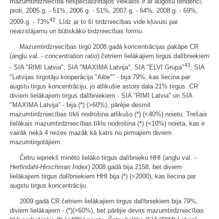
mazumtirdzniecībā nespecializētajos veikalos ir ar augošu tendenci,
proti, 2005.g. - 51%, 2006.g. - 51%, 2007.g. - 64%, 2008.g. - 69%,
42
2009.g. - 73%
. Līdz ar to šī tirdzniecības vide kļuvusi par
neaizstājamu un būtiskāko tirdzniecības formu.
Mazumtirdzniecības tirgū 2008.gadā koncentrācijas pakāpe CR
(angļu val. -
concentration ratio
) četriem lielākajiem tirgus dalībniekiem
43
- SIA "RIMI Latvia", SIA "MAXIMA Latvija", SIA "ELVI Grupa"
, SIA
"Latvijas tirgotāju kooperācija "Aibe"" - bija 79%, kas liecina par
augstu tirgus koncentrāciju, jo atlikušie astoņi dala 21% tirgus. CR
diviem lielākajiem tirgus dalībniekiem - SIA "RIMI Latvia" un SIA
"MAXIMA Latvija" - bija (*) (>60%), pārējie desmit
mazumtirdzniecības tīkli nodrošina atlikušo (*) (<40%) noietu. Trešais
lielākais mazumtirdzniecības tīkls nodrošina (*) (<10%) noieta, kas ir
vairāk nekā 4 reizes mazāk kā katrs no pirmajiem diviem
mazumtirgotājiem.
Četru iepriekš minēto lielāko tirgus dalībnieku HHI (angļu val. -
Herfindahl-Hirschman
Index
) 2008.gadā bija 2158, bet diviem
lielākajiem tirgus dalībniekiem HHI bija (*) (>2000), kas liecina par
augstu tirgus koncentrāciju.
2009.gadā CR četriem lielākajiem tirgus dalībniekiem bija 79%,
diviem lielākajiem - (*)(>60%), bet pārējie deviņi mazumtirdzniecības