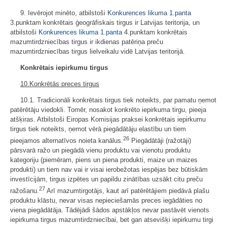
9. Ievērojot minēto, atbilstoši
Konkurences likuma
1.panta
3.punktam konkrētais ģeogrāfiskais tirgus ir Latvijas teritorija, un
atbilstoši
Konkurences likuma
1.panta
4.punktam konkrētais
mazumtirdzniecības tirgus ir ikdienas patēriņa preču
mazumtirdzniecības tirgus lielveikalu vidē Latvijas teritorijā.
Konkrētais iepirkumu tirgus
10.Konkrētās preces tirgus
10.1. Tradicionāli konkrētais tirgus tiek noteikts, par pamatu ņemot
patērētāju viedokli. Tomēr, nosakot konkrēto iepirkuma tirgu, pieeja
atšķiras. Atbilstoši Eiropas Komisijas praksei konkrētais iepirkumu
tirgus tiek noteikts, ņemot vērā piegādātāju elastību un tiem
26
pieejamos alternatīvos noieta kanālus.
Piegādātāji (ražotāji)
pārsvarā ražo un piegādā vienu produktu vai vienotu produktu
kategoriju (piemēram, piens un piena produkti, maize un maizes
produkti) un tiem nav vai ir visai ierobežotas iespējas bez būtiskām
investīcijām, tirgus izpētes un papildu zinātības uzsākt citu preču
27
ražošanu.
Arī mazumtirgotājs, kaut arī patērētājiem piedāvā plašu
produktu klāstu, nevar visas nepieciešamās preces iegādāties no
viena piegādātāja. Tādējādi šādos apstākļos nevar pastāvēt vienots
iepirkuma tirgus mazumtirdzniecībai, bet gan atsevišķi iepirkumu tirgi