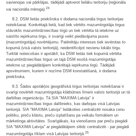
savienojas vai pārklājas, tādējādi aptverot lielāku teritoriju (reģionāla
24
vai nacionāla mēroga).
8.2. DSM lietās priekšroka ir dodama nacionāla tirgus teritorijas
noteikšanai. Konkrētajā lietā, kad tiek vērtēts mazumtirgotāja tirgus
stāvoklis mazumtirdzniecības tirgū un tiek vērtēta tā ietekme uz
saistīto iepirkuma tirgu, ir svarīgi veikt piedāvājuma puses
(mazumtirgotāja) novērtējumu. Patērētāju intereses tiek ievērotas to
kopumā (visā valsts teritorijā), neidentificējot nevienu lokālo tirgu.
Turklāt noteicošais ir apstāklī, ka DSM lietās tiek kopumā vērtēta
mazumtirdzniecības tirgus un tajā DSM esošā mazumtirgotāja
ietekme uz piegādātājiem konkrētajā iepirkuma tirgū. Tādējādi
apsvērumiem, kuriem ir nozīme DSM konstatēšanā, ir dodama
priekšroka.
8.3. Šādos apstākļos ģeogrāfiskā tirgus teritorijas noteikšanai ir
svarīgi novērtēt mazumtirgotāja klātbūtnes līmeni valsts teritorijā un tā
darbības organizāciju. Tā SIA "MAXIMA Latvija" ir
mazumtirdzniecības tirgus dalībnieks, kas darbojas visā Latvijas
teritorijā. SIA "MAXIMA Latvija" lielākoties centralizēti nosaka cenu
politiku, preču klāstu, preču izplatīšanu pa veikalu formātiem un
mārketinga aktivitātes. Svarīgākais, ka vienošanos par preču piegādi
SIA "MAXIMA Latvija" ar piegādātājiem slēdz centralizēti - par piegādi
25
mazumtirgotāja tīklam visā Latvijas teritorijā.