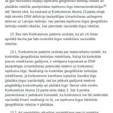
lai gan neizslēdza iespēju iepirkuma ģeogrāfisko teritoriju noteikt arī
31
plašākās robežās pastiprinātas iepirkumu tirgu internacionalizācijas
dēļ. Ņemot vērā, ka saskaņā ar
Konkurences likuma
13.panta
otrajā
daļā ietverto DSM definīciju ļaunprātīgas izmantošanas aizliegums
attiecas uz Latvijas teritoriju, nav pamata iepirkuma tirgus ģeogrāfisko
teritoriju noteikt robežās, kas pārsniedz nacionālā tirgus robežas.
13. Bez tam Konkurences padome uzskata, ka arī citi lietas
apstākļi liecina par labu konkrētā tirgus noteikšanu nacionālās
robežās.
13.1. Konkurences padome uzskata par nepieciešamu norādīt, ka
konkrētās ģeogrāfiskās teritorijas noteikšana, līdzīgi kā konkrētās
preces noteikšanas gadījumā, ir vērtējama kopsakarā ar DSM
ļaunprātīgas izmantošanas potenciālo ietekmi uz konkurenci
iepirkuma tirgū. Neatkarīgi no konkrētās ģeogrāfiskās teritorijas
noteikšanas, ja konkurences kavēšana izpaužas šaurākā tirgū
(plašāka tirgus sastāvdaļā), tad tas jebkurā gadījumā ietekmē
piegādātāja konkurētspēju arī plašākā tirgū. Ņemot vērā minēto,
Konkurences likuma
13.panta
otrās daļas 1. līdz 6.punkta
piemērošanai ir pietiekami konstatēt, ka konkurence var tikt ietekmēta
nacionālā līmenī neatkarīgi no tā, vai iepirkuma tirgus faktiskās
ģeogrāfiskās robežas ir plašākas.
13.2. Arī piegādātāju atkarības novērtēšanai precīzi noteiktai