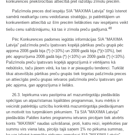
konkurences priekšrocības attiecībā pret ražotāju zīmolu precēm.
Pašzīmola preces dod iespēju SIA "MAXIMA Latvija" tirgū īstenot
samērā neatkarīgu cenu veidošanas stratēģiju, jo patērētājiem un
konkurentiem attiecībā uz šīm precēm lielākoties nav iespējams veikt
48
tiešu cenu salīdzinājumu, kā tas ir zīmola preču gadījumā.
Pēc Konkurences padomes iegūtās informācijas SIA "MAXIMA
Latvija" pašzīmola preču īpatsvars kopējā pārtikas preču grupā pēc
apjoma 2008.gadā bija (*) (<10%) un 2009.gadā bija (*)(<10%), bet
pēc apgrozījuma 2008.gadā bija (*) (<10%) un 2009.gadā (*) (<10%).
Pašzīmola preču īpatsvars kopējā apgrozījumā ir vērtējams kā
nebūtisks, taču jāņem vērā, ka tas ir ar pieaugošu tendenci. Turklāt
tikai atsevišķās pārtikas preču grupās tiek tirgotas pašzīmola preces
un attiecīgās preču grupas ietvaros pašzīmola preču īpatsvars gan
pēc apjoma, gan apgrozījuma ir lielāks.
26.3. Iepirkuma varu pastiprina arī mazumtirgotāju piedāvātās
spēcīgas un atpazīstamas lojalitātes programmas, kuru mērķis ir
veicināt patērētāju uzticību konkrētā mazumtirgotāja piedāvājumam
un motivēt tos turpmākiem pirkumiem. Tā SIA "MAXIMA Latvija"
piedāvātās
Paldies kartes
programmu ietvaros pircējam tiek atvērts
konts "MAXIMA" naudas uzkrāšanai, proti, katru reizi, iepērkoties par
summu virs viena lata, pircējs tajā saņem 1% no pirkuma summas,
ko var izlietot turpmāko pirkumu apmaksai SIA "MAXIMA Latvija"