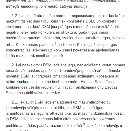
dalībniekam, kas atrodas dominējošā stāvoklī mazumtirdzniecībā, ir
aizliegts ļaunprātīgi to izmantot Latvijas teritorijā
.
1.2. Lai piemērotu minēto normu, ir nepieciešams noteikt konkrēto
mazumtirdzniecības tirgu, kurā tiek konstatēts DSM, un konkrēto
iepirkumu tirgu, kurā DSM ļaunprātīgas izmantošanas rezultātā tiek
negatīvi ietekmēta konkurences struktūra. Šāda tirgus varas
novērtēšana mazumtirdzniecībā, izdalot divus saistītos tirgus, saskan
1
2
arī ar Konkurences padomes
un Eiropas Komisijas
pieeju tirgus
koncentrācijas ietekmes uz konkurenci novērtēšanai apvienošanās
lietās mazumtirdzniecības nozarē.
2. Lai noskaidrotu DSM jēdziena jēgu, nepieciešams vērtēt normas
rašanās vēsturiskos apstākļus, likumdevēja gribu, kā arī sistēmiski
novērtēt DSM ļaunprātīgas izmantošanas aizliegumu kopsakarā ar
citām
Konkurences likuma
tiesību normām, Eiropas Savienības
konkurences tiesību regulējumu. Tāpat ir analizējama citu Eiropas
Savienības dalībvalstu pieredze.
2.1. Iekļaujot DSM jēdzienā atsauci uz mazumtirdzniecību,
likumdevējs vēlējās viest skaidrību, ka DSM ļaunprātīgas
izmantošanas aizliegums attiecas tikai uz mazumtirdzniecības nozari,
jo DSM jēdziena ieviešanas laikā citās nozarēs netika novērotas
3
problēmas, kādas pastāv mazumtirdzniecībā.
Turklāt likumdevējs ir