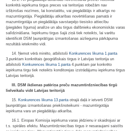
konkrētā iepirkuma tirgus preces vai teritorijas robežām nav
izšķirošas nozīmes, lai konstatētu, vai piegādātājs ir atkarīgs no
mazumtirgotāja. Piegādātāju atkarības novērtēšanas pamatā ir
mazumtirgotāja un piegādātāja savstarpējo tiesisko attiecību
(piegādes līguma) analīze un abu tirgus dalībnieku ekonomiskās varas
salīdzināšana. Iepirkumu tirgus šajā ziņā tiek noteikts, lai varētu
identificēt DSM ļaunprātīgas izmantošanas aizlieguma pārkāpuma
rezultātā ietekmēto vidi.
14. Ņemot vērā minēto, atbilstoši
Konkurences likuma
1.panta
3.punktam konkrētais ģeogrāfiskais tirgus ir Latvijas teritorija un
atbilstoši
Konkurences likuma
1.panta
4.punktam par konkrēto
iepirkuma tirgu tiek noteikts konditorejas izstrādājumu iepirkuma tirgus
Latvijas teritorijā.
III. DSM ikdienas patēriņa preču mazumtirdzniecības tirgū
lielveikalu vidē Latvijas teritorijā
15.
Konkurences likuma
13.panta
otrajā daļā ir ietverti DSM
ļaunprātīgas izmantošanas priekšnoteikumi - mazumtirgotāja
iepirkuma vara un piegādātāju atkarība.
16.1. Eiropas Komisija iepirkuma varas jēdzienu ir skaidrojusi ar
t.s. spirāles efektu. Mazumtirdzniecības tirgus ir nesaraujami saistīts