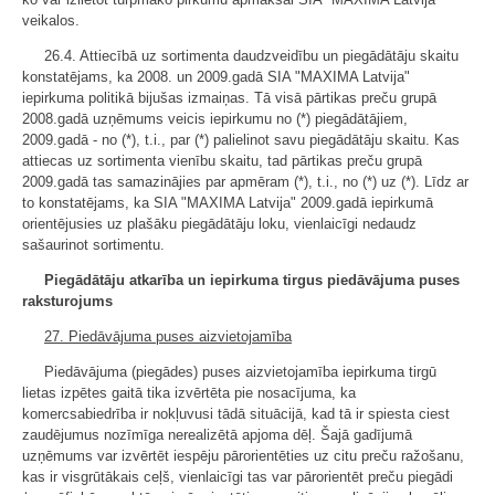
veikalos.
26.4. Attiecībā uz sortimenta daudzveidību un piegādātāju skaitu
konstatējams, ka 2008. un 2009.gadā SIA "MAXIMA Latvija"
iepirkuma politikā bijušas izmaiņas. Tā visā pārtikas preču grupā
2008.gadā uzņēmums veicis iepirkumu no (*) piegādātājiem,
2009.gadā - no (*), t.i., par (*) palielinot savu piegādātāju skaitu. Kas
attiecas uz sortimenta vienību skaitu, tad pārtikas preču grupā
2009.gadā tas samazinājies par apmēram (*), t.i., no (*) uz (*). Līdz ar
to konstatējams, ka SIA "MAXIMA Latvija" 2009.gadā iepirkumā
orientējusies uz plašāku piegādātāju loku, vienlaicīgi nedaudz
sašaurinot sortimentu.
Piegādātāju atkarība un iepirkuma tirgus piedāvājuma puses
raksturojums
27. Piedāvājuma puses aizvietojamība
Piedāvājuma (piegādes) puses aizvietojamība iepirkuma tirgū
lietas izpētes gaitā tika izvērtēta pie nosacījuma, ka
komercsabiedrība ir nokļuvusi tādā situācijā, kad tā ir spiesta ciest
zaudējumus nozīmīga nerealizētā apjoma dēļ. Šajā gadījumā
uzņēmums var izvērtēt iespēju pārorientēties uz citu preču ražošanu,
kas ir visgrūtākais ceļš, vienlaicīgi tas var pārorientēt preču piegādi