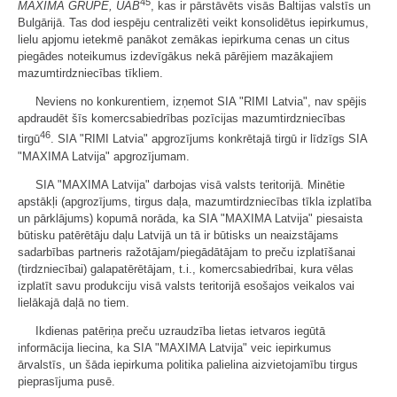
45
MAXIMA GRUPE, UAB
, kas ir pārstāvēts visās Baltijas valstīs un
Bulgārijā. Tas dod iespēju centralizēti veikt konsolidētus iepirkumus,
lielu apjomu ietekmē panākot zemākas iepirkuma cenas un citus
piegādes noteikumus izdevīgākus nekā pārējiem mazākajiem
mazumtirdzniecības tīkliem.
Neviens no konkurentiem, izņemot SIA "RIMI Latvia", nav spējis
apdraudēt šīs komercsabiedrības pozīcijas mazumtirdzniecības
46
tirgū
. SIA "RIMI Latvia" apgrozījums konkrētajā tirgū ir līdzīgs SIA
"MAXIMA Latvija" apgrozījumam.
SIA "MAXIMA Latvija" darbojas visā valsts teritorijā. Minētie
apstākļi (apgrozījums, tirgus daļa, mazumtirdzniecības tīkla izplatība
un pārklājums) kopumā norāda, ka SIA "MAXIMA Latvija" piesaista
būtisku patērētāju daļu Latvijā un tā ir būtisks un neaizstājams
sadarbības partneris ražotājam/piegādātājam to preču izplatīšanai
(tirdzniecībai) galapatērētājam, t.i., komercsabiedrībai, kura vēlas
izplatīt savu produkciju visā valsts teritorijā esošajos veikalos vai
lielākajā daļā no tiem.
Ikdienas patēriņa preču uzraudzība lietas ietvaros iegūtā
informācija liecina, ka SIA "MAXIMA Latvija" veic iepirkumus
ārvalstīs, un šāda iepirkuma politika palielina aizvietojamību tirgus
pieprasījuma pusē.