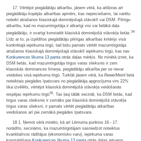
17. Vērtējot piegādātāju atkarību, jāņem vērā, ka atšķiras arī
piegādātāju kopējās atkarības apmērs, kas nepieciešams, lai varētu
noteikt atrašanos klasiskajā dominējošajā stāvoklī vai DSM. Pilnīgu
atkarību, kad no mazumtirgotāja ir atkarīgi visi vai lielākā daļa
34
piegādātāju, ir svarīgi konstatēt klasiskā dominējošā stāvokļa lietās.
Līdz ar to, ja izpildītos piegādātāju pilnīgas atkarības kritērijs visā
konkrētajā iepirkuma tirgū, tad būtu pamats vērtēt mazumtirgotāja
atrašanos klasiskajā dominējošajā stāvoklī iepirkumu tirgū, kas nav
Konkurences likuma
13.panta
otrās daļas mērķis. No minētā izriet, ka
DSM lietās, kad mazumtirgotāja tirgus varas slieksnis ir zem
klasiskās dominances līmeņa, piegādātāju atkarība
per se
nevar
veidoties visā iepirkuma tirgū. Turklāt jāņem vērā, ka
Rewe/Meinl
lietā
noteiktais piegādes īpatsvars no piegādātāja apgrozījuma virs 22%
tika izvēlēts, vērtējot klasiskā dominējošā stāvokļa veidošanās
35
iespējas iepirkumu tirgū
. Tas ļauj tālāk secināt, ka DSM lietās, kad
tirgus varas slieksnis ir zemāks par klasiskā dominējošā stāvokļa
tirgus varas slieksni, ir pamats vērtēt piegādātāju atkarības
veidošanos arī pie zemākā piegādes īpatsvara.
18.1. Ņemot vērā minēto, kā arī Lēmuma punktos 16.- 17.
norādīto, secināms, ka mazumtirgotājam sasniedzot noteiktus
kvantitatīvos rādītājus (ekonomisko varu), iepirkuma varas
konstatēšana
Konkurences likuma
13.panta
otrās daļas ietvaros