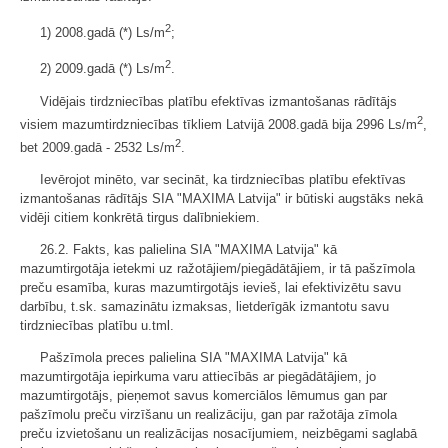
2
1) 2008.gadā (*) Ls/m
;
2
2) 2009.gadā (*) Ls/m
.
Vidējais tirdzniecības platību efektīvas izmantošanas rādītājs
2
visiem mazumtirdzniecības tīkliem Latvijā 2008.gadā bija 2996 Ls/m
,
2
bet 2009.gadā ‑ 2532 Ls/m
.
Ievērojot minēto, var secināt, ka tirdzniecības platību efektīvas
izmantošanas rādītājs SIA "MAXIMA Latvija" ir būtiski augstāks nekā
vidēji citiem konkrētā tirgus dalībniekiem.
26.2. Fakts, kas palielina SIA "MAXIMA Latvija" kā
mazumtirgotāja ietekmi uz ražotājiem/piegādātājiem, ir tā pašzīmola
preču esamība, kuras mazumtirgotājs ievieš, lai efektivizētu savu
darbību, t.sk. samazinātu izmaksas, lietderīgāk izmantotu savu
tirdzniecības platību u.tml.
Pašzīmola preces palielina SIA "MAXIMA Latvija" kā
mazumtirgotāja iepirkuma varu attiecībās ar piegādātājiem, jo
mazumtirgotājs, pieņemot savus komerciālos lēmumus gan par
pašzīmolu preču virzīšanu un realizāciju, gan par ražotāja zīmola
preču izvietošanu un realizācijas nosacījumiem, neizbēgami saglabā