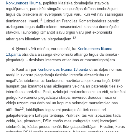
Konkurences likumā
, papildus klasiskā dominējošā stāvokļa
regulējumam, paredzēti stingrāki vienpusējas rīcības ierobežojumi
tirgus dalībniekiem ar ievērojamu tirgus varu, kuri vēl nav sasnieguši
11
dominances līmeni.
Līdzīgi arī Francijas Komerckodekss paredz
aizliegumu tirgus dalībniekiem, nesasniedzot klasisko dominējošo
stāvokli, ļaunprātīgi izmantot savu tirgus varu pret ekonomiski
12
atkarīgiem klientiem vai piegādātājiem.
4. Ņemot vērā minēto, var secināt, ka
Konkurences likuma
13.panta
otrā daļa aizsargā ekonomiski atkarīgo tirgus dalībnieku -
piegādātāju - tiesiskās intereses attiecībās ar mazumtirgotājiem.
5. Kaut arī par
Konkurences likuma
13.panta
otrās daļas normas
mērķi ir izvirzīta piegādātāju tiesisko interešu aizsardzība un
negatīvās ietekmes uz konkurenci novēršana iepirkuma tirgū, DSM
ļaunprātīgas izmantošanas aizliegums veicina arī patērētāju tiesisko
interešu aizsardzību. Proti, uzlabojot makroekonomisko vidi, sekmējot
godīgu konkurenci piegādātāju starpā, novēršot draudus mazo un
vidējo uzņēmumu darbībai un kopumā sekmējot tautsaimniecības
13
attīstību
, labklājības ieguvumi pastarpināti tiek nodoti arī
galapatērētājiem Latvijas teritorijā. Praktiski tas var izpausties tādā
veidā, ka, piemēram, DSM esošs mazumtirgotājs spēj ievērojami
ietekmēt to, kādas preces nonāk līdz galapatērētājam. Precēm, kuras