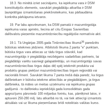
18.3. No minētā izriet secinājums, ka iepirkuma vara ir DSM
konstituējošs elements, savukārt piegādātāju atkarība ir DSM
ļaunprātīgas izmantošanas priekšnoteikums, kas pārbaudāma
konkrēta pārkāpuma ietvaros.
19. Par labu apsvērumam, ka DSM pamatā ir mazumtirgotāja
iepirkuma varas apmērs, liecina arī citu Eiropas Savienības
dalībvalstu pieņemtie mazumtirdzniecību regulējošie normatīvie akti.
36
19.1. Tā Ungārijas 2005.gada Tirdzniecības likumā
paredzēts
būtiskas ietekmes jēdziens. Atbilstoši likuma 2.panta "e" punktam,
būtiska tirgus vara attiecas uz tādu tirgus stāvokli, kad
mazumtirgotājs ir piegādātāja neizbēgams sadarbības partneris, lai
piegādātājs varētu sasniegt galapatērētāju, un mazumtirgotājs savas
mazumtirdzniecības tirgus daļas dēļ spēj ietekmēt produkta vai
produktu grupas piekļuvi mazumtirdzniecības tirgum reģionālā vai
nacionālā līmenī. Savukārt likuma 7.panta trešā daļa paredz, ka tirgus
dalībniekam ir būtiska ietekme attiecībās ar piegādātājiem, ja tirgus
dalībnieka, tā mātes un meitas uzņēmumu vai iepirkuma grupas
gadījumā - to dalībnieku iepriekšējā gada konsolidētais gada
apgrozījums pārsniedz 100 miljardus forintu, kas, pārrēķinot latos, ir
aptuveni 250-280 milj. latu atkarībā no tā, vai tiek attiecīgi izmantots
aktuālais vai uz likuma pieņemšanas brīdi noteiktais valūtas kurss.