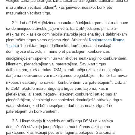
vēlējies DSM ļaunprātīgas izmantošanas aizliegumu attiecināt tieši uz
4
mazumtirdzniecības tīkliem
, kas jāievēro, nosakot konkrēto
mazumtirdzniecības tirgu.
2.2. Lai arī DSM jēdziena nosaukumā iekļauta gramatiska atsauce
uz dominējošo stāvokli, jāņem vērā, ka DSM jēdziens principiāli
atšķiras no klasiskā dominējošā stāvokļa jēdziena tirgus dalībniekam
piemītošās tirgus varas apjoma ziņā. Atbilstoši
Konkurences likuma
1.panta
1.punktam tirgus dalībnieks, kurš atrodas klasiskajā
dominējošā stāvoklī, ir imūns pret parastajiem konkurences
5
disciplinējošiem spēkiem
un var rīkoties neatkarīgi no konkurentiem,
klientiem, piegādātājiem vai patērētājiem. Savukārt tirgus
dalībniekam, kurš atrodas DSM, piemīt spēja uzspiest netaisnīgus
darījuma noteikumus vai maksājumus piegādātājiem, tomēr tas nevar
6
rīkoties neatkarīgi no saviem konkurentiem vai patērētājiem
. Līdz ar
to DSM raksturo mazumtirgotāja tirgus varu apjomā, kas ir
pietiekama, lai spētu negatīvi ietekmēt konkurenci attiecībās ar
piegādātājiem, vienlaicīgi nesasniedzot dominējošā stāvokļa tirgus
varas slieksni, kad būtu iespējams darboties neatkarīgi arī no
patērētājiem un konkurentiem.
2.3. Likumdevējs ir noteicis arī atšķirīgu DSM un klasiskā
dominējošā stāvokļa ļaunprātīgas izmantošanas aizlieguma
pārkāpumu klasifikāciju pēc to smaguma pakāpes. Saskaņā ar