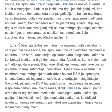
liecina, ka iepirkuma tirgū ir piegādātāji, kuriem veidosies atkarība un
kuri ir aizsargājami. Līdz ar to iepirkuma tirgū jāatšķir gadījumi, kad
iepirkuma vara tiek izmantota pret piegādātājiem, kuriem nav tirgus
varas (mazumtirgotāja vienpusēji tirgus varas izpausmes gadījumi),
no gadījumiem, kad piegādātājiem arī piemīt tirgus vara (abpusēji
tirgus varas izpausmes gadījumi) un mazumtirgotājs nespēj uzspiest
netaisnīgus un nepamatotus noteikumus, piemēram, lielu,
starptautiska mēroga piegādātāju gadījumā.
18.2. Šādos apstākļos secināms, ka mazumtirgotāja iepirkuma
vara pati par sevi liecina, ka iepirkuma tirgū var veidoties piegādātāju
atkarība. Līdz ar to, konstatējot iepirkuma varu, piegādātāju atkarība
konkrētajā iepirkuma tirgū tiek prezumēta. Apstāklis, ka ne visiem vai
arī lielākajai daļai piegādātāju konkrētajā iepirkuma tirgū neveidosies
atkarība no mazumtirgotāja, neietekmē DSM stāvokļa esamību un
neatbrīvo mazumtirgotāju no atbildības ievērot DSM ļaunprātīgas
izmantošanas aizliegumu attiecībās ar atkarīgajiem piegādātajiem.
Savukārt, pārejot pie DSM ļaunprātīgas izmantošanas aizlieguma
iespējamā pārkāpuma izvērtēšanas,
Konkurences likuma
13.panta
otrās daļas regulēšanas mērķis tiek sasniegts, katrā konkrētajā
gadījumā individuāli novērtējot piegādātāja atkarību, lai tādējādi
novērstu normas nepamatotu piemērošanu abpusējiem tirgus varas
izpausmes gadījumiem.