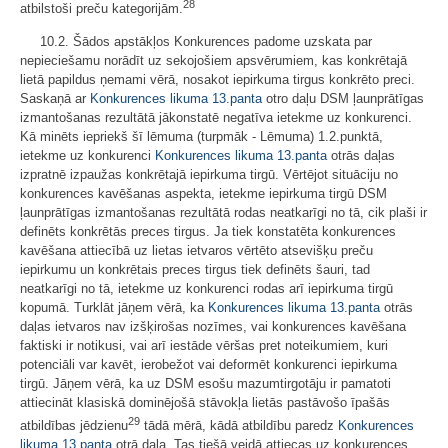
28
atbilstoši preču kategorijām.
10.2. Šādos apstākļos Konkurences padome uzskata par
nepieciešamu norādīt uz sekojošiem apsvērumiem, kas konkrētajā
lietā papildus ņemami vērā, nosakot iepirkuma tirgus konkrēto preci.
Saskaņā ar
Konkurences likuma
13.panta
otro daļu DSM ļaunprātīgas
izmantošanas rezultātā jākonstatē negatīva ietekme uz konkurenci.
Kā minēts iepriekš šī lēmuma (turpmāk ‑ Lēmuma) 1.2.punktā,
ietekme uz konkurenci
Konkurences likuma
13.panta
otrās daļas
izpratnē izpaužas konkrētajā iepirkuma tirgū. Vērtējot situāciju no
konkurences kavēšanas aspekta, ietekme iepirkuma tirgū DSM
ļaunprātīgas izmantošanas rezultātā rodas neatkarīgi no tā, cik plaši ir
definēts konkrētās preces tirgus. Ja tiek konstatēta konkurences
kavēšana attiecībā uz lietas ietvaros vērtēto atsevišķu preču
iepirkumu un konkrētais preces tirgus tiek definēts šauri, tad
neatkarīgi no tā, ietekme uz konkurenci rodas arī iepirkuma tirgū
kopumā. Turklāt jāņem vērā, ka
Konkurences likuma
13.panta
otrās
daļas ietvaros nav izšķirošas nozīmes, vai konkurences kavēšana
faktiski ir notikusi, vai arī iestāde vēršas pret noteikumiem, kuri
potenciāli var kavēt, ierobežot vai deformēt konkurenci iepirkuma
tirgū. Jāņem vērā, ka uz DSM esošu mazumtirgotāju ir pamatoti
attiecināt klasiskā dominējošā stāvokļa lietās pastāvošo īpašās
29
atbildības jēdzienu
tādā mērā, kādā atbildību paredz
Konkurences
likuma
13.panta
otrā daļa. Tas tiešā veidā attiecas uz konkurences