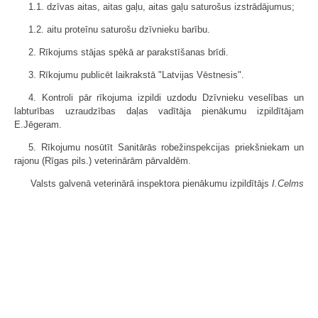
1.1. dzīvas aitas, aitas gaļu, aitas gaļu saturošus izstrādājumus;
1.2. aitu proteīnu saturošu dzīvnieku barību.
2. Rīkojums stājas spēkā ar parakstīšanas brīdi.
3. Rīkojumu publicēt laikrakstā "Latvijas Vēstnesis".
4. Kontroli pār rīkojuma izpildi uzdodu Dzīvnieku veselības un
labturības uzraudzības daļas vadītāja pienākumu izpildītājam
E.Jēgeram.
5. Rīkojumu nosūtīt Sanitārās robežinspekcijas priekšniekam un
rajonu (Rīgas pils.) veterinārām pārvaldēm.
Valsts galvenā veterinārā inspektora pienākumu izpildītājs
I.Celms