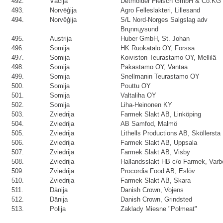
492.
Vācija
Detmolder Fleisch GmbH & Co.KG
493.
Norvēģija
Agro Felleslakteri, Lillesand
494.
Norvēģija
S/L Nord-Norges Salgslag adv
Brųnnųysund
495.
Austrija
Huber GmbH, St. Johan
496.
Somija
HK Ruokatalo OY, Forssa
497.
Somija
Koiviston Teurastamo OY, Mellilä
498.
Somija
Pakastamo OY, Vantaa
499.
Somija
Snellmanin Teurastamo OY
500.
Somija
Pouttu OY
501.
Somija
Valtaliha OY
502.
Somija
Liha-Heinonen KY
503.
Zviedrija
Farmek Slakt AB, Linköping
504.
Zviedrija
AB Samfod, Malmö
505.
Zviedrija
Lithells Productions AB, Sköllersta
506.
Zviedrija
Farmek Slakt AB, Uppsala
507.
Zviedrija
Farmek Slakt AB, Visby
508.
Zviedrija
Hallandsslakt HB c/o Farmek, Varb
509.
Zviedrija
Procordia Food AB, Eslöv
510.
Zviedrija
Farmek Slakt AB, Skara
511.
Dānija
Danish Crown, Vojens
512.
Dānija
Danish Crown, Grindsted
513.
Polija
Zaklady Miesne "Polmeat"