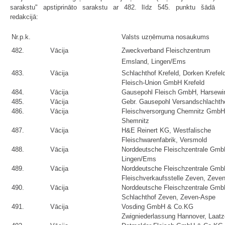
sarakstu" apstiprināto sarakstu ar 482. līdz 545. punktu šādā
redakcijā:
Nr.p.k.
Valsts uzņēmuma nosaukums
482.
Vācija
Zweckverband Fleischzentrum
Emsland, Lingen/Ems
483.
Vācija
Schlachthof Krefeld, Dorken Krefel
Fleisch-Union GmbH Krefeld
484.
Vācija
Gausepohl Fleisch GmbH, Harsewi
485.
Vācija
Gebr. Gausepohl Versandschlachth
486.
Vācija
Fleischversorgung Chemnitz GmbH
Shemnitz
487.
Vācija
H&E Reinert KG, Westfalische
Fleischwarenfabrik, Versmold
488.
Vācija
Norddeutsche Fleischzentrale Gmb
Lingen/Ems
489.
Vācija
Norddeutsche Fleischzentrale Gmb
Fleischverkaufsstelle Zeven, Zeve
490.
Vācija
Norddeutsche Fleischzentrale Gmb
Schlachthof Zeven, Zeven-Aspe
491.
Vācija
Vosding GmbH & Co.KG
Zwigniederlassung Hannover, Laat