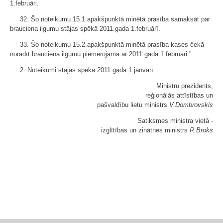
1.februāri.
32. Šo noteikumu 15.1.apakšpunktā minētā prasība samaksāt par
brauciena ilgumu stājas spēkā 2011.gada 1.februārī.
33. Šo noteikumu 15.2.apakšpunktā minētā prasība kases čekā
norādīt brauciena ilgumu piemērojama ar 2011.gada 1.februāri."
2. Noteikumi stājas spēkā 2011.gada 1.janvārī.
Ministru prezidents,
reģionālās attīstības un
pašvaldību lietu ministrs
V.Dombrovskis
Satiksmes ministra vietā -
izglītības un zinātnes ministrs
R.Broks