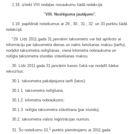
1.18. izteikt VIII nodaļas nosaukumu šādā redakcijā:
"
VIII. Noslēguma jautājumi
";
1.19. papildināt noteikumus ar 29., 30., 31., 32. un 33.punktu šādā
redakcijā:
"29. Līdz 2011.gada 31.janvārim taksometrs var būt aprīkots ar
informāciju par taksometra dienas un nakts lietošanas maksu (tarifu),
norādot taksometra nolīgšanas, viena kilometra nobraukuma un
nolīgta taksometra stundas stāvēšanas maksu.
30. Līdz 2011.gada 31.janvārim kases čekā var norādīt šādus
rekvizītus:
30.1. taksometra pakalpojuma tarifi (latos):
30.1.1. taksometra nolīgšana;
30.1.2. kilometra nobraukums;
30.1.3. nolīgta taksometra stāvēšana (par stundu);
30.2. taksometra valsts reģistrācijas numurs.
1
31. Šo noteikumu 10.
punkts piemērojams ar 2011.gada