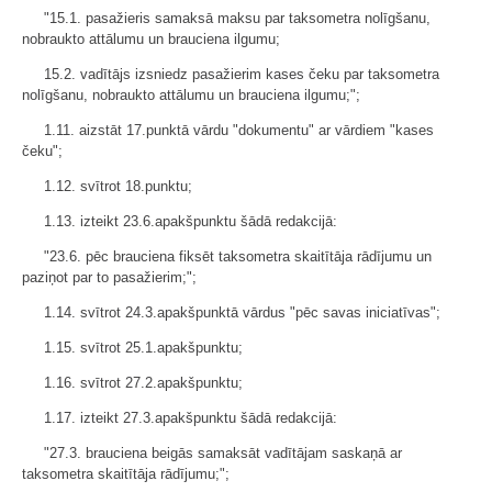
"15.1. pasažieris samaksā maksu par taksometra nolīgšanu,
nobraukto attālumu un brauciena ilgumu;
15.2. vadītājs izsniedz pasažierim kases čeku par taksometra
nolīgšanu, nobraukto attālumu un brauciena ilgumu;";
1.11. aizstāt 17.punktā vārdu "dokumentu" ar vārdiem "kases
čeku";
1.12. svītrot 18.punktu;
1.13. izteikt 23.6.apakšpunktu šādā redakcijā:
"23.6. pēc brauciena fiksēt taksometra skaitītāja rādījumu un
paziņot par to pasažierim;";
1.14. svītrot 24.3.apakšpunktā vārdus "pēc savas iniciatīvas";
1.15. svītrot 25.1.apakšpunktu;
1.16. svītrot 27.2.apakšpunktu;
1.17. izteikt 27.3.apakšpunktu šādā redakcijā:
"27.3. brauciena beigās samaksāt vadītājam saskaņā ar
taksometra skaitītāja rādījumu;";