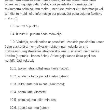
puses aizmugurējā daļā. Vietā, kurā paredzēta informācija par
taksometra pakalpojumu maksu, nedrīkst izvietot citu informāciju vai
arī klientu maldinošu informāciju par piedāvātā pakalpojuma faktisko
maksu;";
1.3. svītrot 5.punktu;
1.4. izteikt 10.punktu šādā redakcijā:
"10. Vadītājs, norēķinoties ar pasažieri, izsniedz pasažierim kases
čeku saskaņā ar normatīvajiem aktiem par nodokļu un citu
maksājumu reģistrēšanas elektronisko ierīču un iekārtu lietošanas
kārtību (turpmāk - kases čeks). Attiecīgajā kases čekā papildus
norādīti šādi rekvizīti:
10.1. taksometra nolīgšanas tarifs (latos);
10.2. attāluma tarifs par kilometru (latos);
10.3. laika tarifs par minūti (santīmos);
10.4. nobrauktie kilometri;
10.5. pakalpojuma laiks minūtēs;
10.6. kopējā summa (latos);