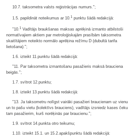
10.7. taksometra valsts reģistrācijas numurs.";
1
1.5. papildināt noteikumus ar 10.
punktu šādā redakcijā:
1
"10.
Vadītājs braukšanas maksas aprēķinā izmanto atbilstoši
normatīvajiem aktiem par metroloģiskajām prasībām taksometra
skaitītājiem noteikto normālo aprēķina režīmu D (dubultā tarifa
lietošana).";
1.6. izteikt 11.punktu šādā redakcijā:
"11. Par taksometra izmantošanu pasažieris maksā brauciena
beigās.";
1.7. svītrot 12.punktu;
1.8. izteikt 13.punktu šādā redakcijā:
"13. Ja taksometru nolīgst vairāki pasažieri braucienam uz vienu
un to pašu vietu (kolektīvs brauciens), vadītājs izsniedz kases čeku
tam pasažierim, kurš norēķinās par braucienu.";
1.9. svītrot 14.punkta otro teikumu;
1.10. izteikt 15.1. un 15.2.apakšpunktu šādā redakcijā: