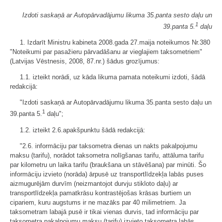
Izdoti saskaņā ar Autopārvadājumu likuma 35.panta sesto daļu un
1
39.panta 5.
daļu
1. Izdarīt Ministru kabineta 2008.gada 27.maija noteikumos Nr.380
"Noteikumi par pasažieru pārvadāšanu ar vieglajiem taksometriem"
(Latvijas Vēstnesis, 2008, 87.nr.) šādus grozījumus:
1.1. izteikt norādi, uz kāda likuma pamata noteikumi izdoti, šādā
redakcijā:
"Izdoti saskaņā ar Autopārvadājumu likuma 35.panta sesto daļu un
1
39.panta 5.
daļu";
1.2. izteikt 2.6.apakšpunktu šādā redakcijā:
"2.6. informāciju par taksometra dienas un nakts pakalpojumu
maksu (tarifu), norādot taksometra nolīgšanas tarifu, attāluma tarifu
par kilometru un laika tarifu (braukšana un stāvēšana) par minūti. Šo
informāciju izvieto (norāda) ārpusē uz transportlīdzekļa labās puses
aizmugurējām durvīm (neizmantojot durvju stikloto daļu) ar
transportlīdzekļa pamatkrāsu kontrastējošas krāsas burtiem un
cipariem, kuru augstums ir ne mazāks par 40 milimetriem. Ja
taksometram labajā pusē ir tikai vienas durvis, tad informāciju par
taksometra pakalpojumu maksu (tarifu) izvieto taksometra labās