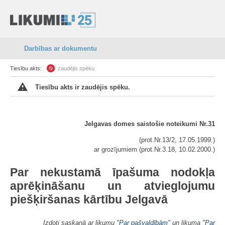
Darbības ar dokumentu
Tiesību akts:
zaudējis spēku
Tiesību akts ir zaudējis spēku.
Jelgavas domes s
aistošie noteikumi Nr.31
(prot.Nr.13/2, 17.05.1999.)
ar grozījumiem (prot.Nr.3.18, 10.02.2000.)
Par nekustamā īpašuma nodokļa
aprēķināšanu un atvieglojumu
piešķiršanas kārtību Jelgavā
Izdoti saskaņā ar likumu "
Par pašvaldībām
" un likuma "
Par