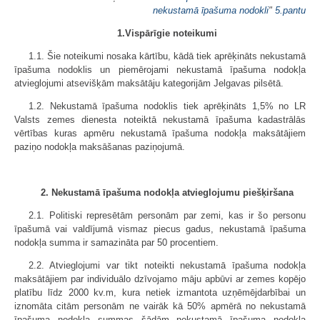
nekustamā īpašuma nodokli
"
5.pantu
1.Vispārīgie noteikumi
1.1. Šie noteikumi nosaka kārtību, kādā tiek aprēķināts nekustamā
īpašuma nodoklis un piemērojami nekustamā īpašuma nodokļa
atvieglojumi atsevišķām maksātāju kategorijām Jelgavas pilsētā.
1.2. Nekustamā īpašuma nodoklis tiek aprēķināts 1,5% no LR
Valsts zemes dienesta noteiktā nekustamā īpašuma kadastrālās
vērtības kuras apmēru nekustamā īpašuma nodokļa maksātājiem
paziņo nodokļa maksāšanas paziņojumā.
2. Nekustamā īpašuma nodokļa atvieglojumu piešķiršana
2.1. Politiski represētām personām par zemi, kas ir šo personu
īpašumā vai valdījumā vismaz piecus gadus, nekustamā īpašuma
nodokļa summa ir samazināta par 50 procentiem.
2.2. Atvieglojumi var tikt noteikti nekustamā īpašuma nodokļa
maksātājiem par individuālo dzīvojamo māju apbūvi ar zemes kopējo
platību līdz 2000 kv.m, kura netiek izmantota uzņēmējdarbībai un
iznomāta citām personām ne vairāk kā 50% apmērā no nekustamā
īpašuma nodokļa summas šādām nekustamā īpašuma nodokļa