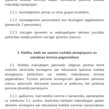
maksātāju kategorijām:
2.2.1. nestrādājošiem pirmās un otrās grupas invalīdiem;
2.2.2. nestrādājošiem pensionāriem bez likumīgiem apgādniekiem
(pierakstīts 1 pensionārs);
2.2.3. trūcīgām ģimenēm ar nepilngadīgiem bērniem (sociālās
palīdzības nodaļā piešķirts trūcīgās ģimenes statuss).
3. Kārtība, kādā var saņemt nodokļa atvieglojumu un
samaksas termiņa pagarināšanu
3.1. Nodokļu maksātājam jāiesniedz Jelgavas pilsētas domē
motivēts rakstveida iesniegums par nekustamā īpašuma nodokļa
atvieglojuma piešķiršanu vai nodokļu maksāšanas termiņa
pagarināšanu. Fiziskai personai iesniegumam jāpievieno personas
statusu apliecinoši dokumenti saskaņā ar pielikumu, bet juridiskai
personai jānorāda pamatojums
3.1.1. gadījumos, kad nodokļa summa ir samazināta, pamatojoties
uz noteikumu 2.1. punktu, beidzoties kārtējam kalendārajam gadam
atkārtots iesniegums par nekustamā nodokļa summas samazināšanu