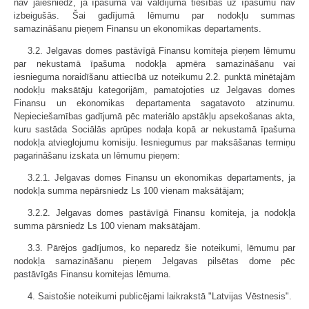
nav jāiesniedz, ja īpašuma vai valdījuma tiesības uz īpašumu nav
izbeigušās. Šai gadījumā lēmumu par nodokļu summas
samazināšanu pieņem Finansu un ekonomikas departaments.
3.2. Jelgavas domes pastāvīgā Finansu komiteja pieņem lēmumu
par nekustamā īpašuma nodokļa apmēra samazināšanu vai
iesnieguma noraidīšanu attiecībā uz noteikumu 2.2. punktā minētajām
nodokļu maksātāju kategorijām, pamatojoties uz Jelgavas domes
Finansu un ekonomikas departamenta sagatavoto atzinumu.
Nepieciešamības gadījumā pēc materiālo apstākļu apsekošanas akta,
kuru sastāda Sociālās aprūpes nodaļa kopā ar nekustamā īpašuma
nodokļa atvieglojumu komisiju. Iesniegumus par maksāšanas termiņu
pagarināšanu izskata un lēmumu pieņem:
3.2.1. Jelgavas domes Finansu un ekonomikas departaments, ja
nodokļa summa nepārsniedz Ls 100 vienam maksātājam;
3.2.2. Jelgavas domes pastāvīgā Finansu komiteja, ja nodokļa
summa pārsniedz Ls 100 vienam maksātājam.
3.3. Pārējos gadījumos, ko neparedz šie noteikumi, lēmumu par
nodokļa samazināšanu pieņem Jelgavas pilsētas dome pēc
pastāvīgās Finansu komitejas lēmuma.
4. Saistošie noteikumi publicējami laikrakstā "Latvijas Vēstnesis".