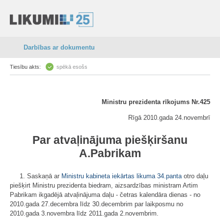
Darbības ar dokumentu
Tiesību akts:
spēkā esošs
Ministru prezidenta rīkojums Nr.425
Rīgā 2010.gada 24.novembrī
Par atvaļinājuma piešķiršanu
A.Pabrikam
1. Saskaņā ar
Ministru kabineta iekārtas likuma
34.panta
otro daļu
piešķirt Ministru prezidenta biedram, aizsardzības ministram Artim
Pabrikam ikgadējā atvaļinājuma daļu - četras kalendāra dienas - no
2010.gada 27.decembra līdz 30.decembrim par laikposmu no
2010.gada 3.novembra līdz 2011.gada 2.novembrim.