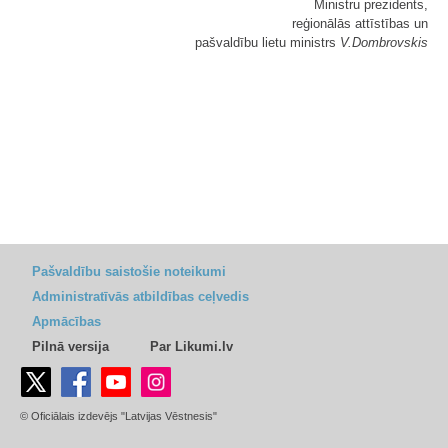
Ministru prezidents,
reģionālās attīstības un
pašvaldību lietu ministrs
V.Dombrovskis
Pašvaldību saistošie noteikumi
Administratīvās atbildības ceļvedis
Apmācības
Pilnā versija
Par Likumi.lv
© Oficiālais izdevējs "Latvijas Vēstnesis"