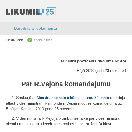
Darbības ar dokumentu
Tiesību akts:
spēkā esošs
Ministru prezidenta rīkojums Nr.424
Rīgā 2010.gada 23.novembrī
Par R.Vējoņa komandējumu
1. Saskaņā ar
Ministru kabineta iekārtas likuma
34.panta
otro daļu
atļaut vides ministram Raimondam Vējonim doties komandējumā uz
Beļģijas Karalisti 2010.gada 25.novembrī.
2. Vides ministra R.Vējoņa prombūtnes laikā par vides ministra
pienākumu izpildītāju iecelt zemkopības ministru Jāni Dūklavu.