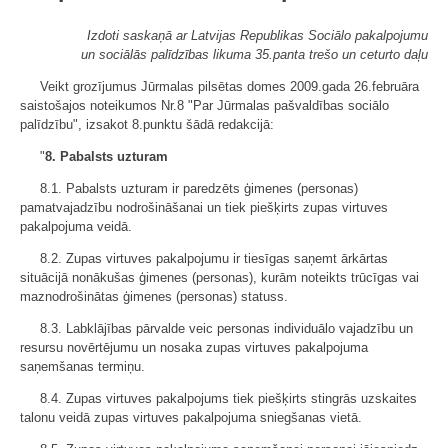
Izdoti saskaņā ar Latvijas Republikas Sociālo pakalpojumu
un sociālās palīdzības likuma 35.panta trešo un ceturto daļu
Veikt grozījumus Jūrmalas pilsētas domes 2009.gada 26.februāra
saistošajos noteikumos Nr.8 "Par Jūrmalas pašvaldības sociālo
palīdzību", izsakot 8.punktu šādā redakcijā:
"
8.
Pabalsts uzturam
8.1. Pabalsts uzturam ir paredzēts ģimenes (personas)
pamatvajadzību nodrošināšanai un tiek piešķirts zupas virtuves
pakalpojuma veidā.
8.2. Zupas virtuves pakalpojumu ir tiesīgas saņemt ārkārtas
situācijā nonākušas ģimenes (personas), kurām noteikts trūcīgas vai
maznodrošinātas ģimenes (personas) statuss.
8.3. Labklājības pārvalde veic personas individuālo vajadzību un
resursu novērtējumu un nosaka zupas virtuves pakalpojuma
saņemšanas termiņu.
8.4. Zupas virtuves pakalpojums tiek piešķirts stingrās uzskaites
talonu veidā zupas virtuves pakalpojuma sniegšanas vietā.