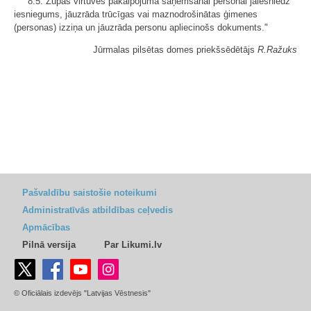
8.5. Zupas virtuves pakalpojuma saņemšanai personai jāiesniedz
iesniegums, jāuzrāda trūcīgas vai maznodrošinātas ģimenes
(personas) izziņa un jāuzrāda personu apliecinošs dokuments."
Jūrmalas pilsētas domes priekšsēdētājs
R.Ražuks
Pašvaldību saistošie noteikumi
Administratīvās atbildības ceļvedis
Apmācības
Pilnā versija
Par Likumi.lv
© Oficiālais izdevējs "Latvijas Vēstnesis"