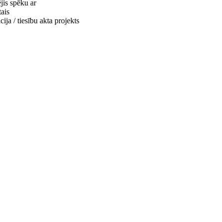
jis spēku ar
ais
ija / tiesību akta projekts