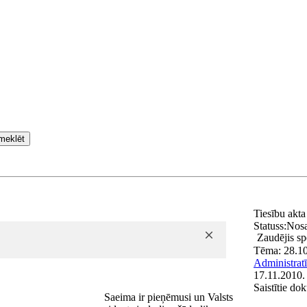
meklēt
Tiesību akt
Statuss:
Nos
Zaudējis s
Tēma:
28.1
Administratī
17.11.2010.
Saistītie do
Saeima ir pieņēmusi un Valsts