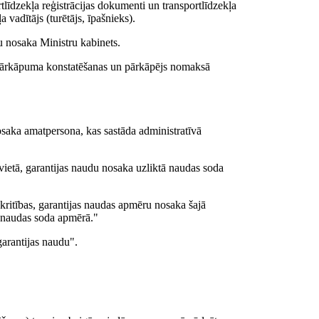
rtlīdzekļa reģistrācijas dokumenti un transportlīdzekļa
a vadītājs (turētājs, īpašnieks).
u nosaka Ministru kabinets.
c pārkāpuma konstatēšanas un pārkāpējs nomaksā
nosaka amatpersona, kas sastāda administratīvā
etā, garantijas naudu nosaka uzliktā naudas soda
kritības, garantijas naudas apmēru nosaka šajā
 naudas soda apmērā."
garantijas naudu".