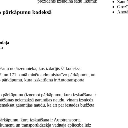
prezidents izsludina šādu likumu:
Zaudē
Grozīt
vo pārkāpumu kodeksā
Anotāc
odaļa
da
šanu no ārzemnieka, kas izdarījis šā kodeksa
7. un 171.pantā minēto administratīvo pārkāpumu, un
īvo pārkāpumu, kura izskatīšana ir Autotransporta
īvo pārkāpumu (izņemot pārkāpumu, kura izskatīšana ir
tēšanas neiemaksā garantijas naudu, viņam izsniedz
iemaksāt garantijas naudu, kā arī par iestādes budžeta
o pārkāpumu, kura izskatīšana ir Autotransporta
okumenti un transportlīdzekļa vadītāja apliecība līdz