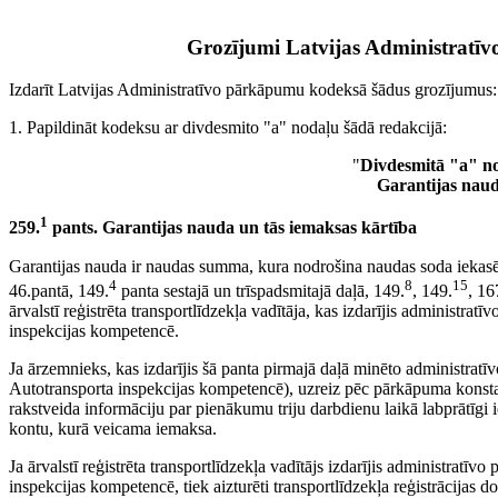
Grozījumi Latvijas Administratī
Izdarīt Latvijas Administratīvo pārkāpumu kodeksā šādus grozījumus:
1. Papildināt kodeksu ar divdesmito "a" nodaļu šādā redakcijā:
"
Divdesmitā "a" n
Garantijas nau
1
259.
pants. Garantijas nauda un tās iemaksas kārtība
Garantijas nauda ir naudas summa, kura nodrošina naudas soda iekasē
4
8
15
46.pantā, 149.
panta sestajā un trīspadsmitajā daļā, 149.
, 149.
, 16
ārvalstī reģistrēta transportlīdzekļa vadītāja, kas izdarījis administrat
inspekcijas kompetencē.
Ja ārzemnieks, kas izdarījis šā panta pirmajā daļā minēto administrat
Autotransporta inspekcijas kompetencē), uzreiz pēc pārkāpuma konsta
rakstveida informāciju par pienākumu triju darbdienu laikā labprātīgi 
kontu, kurā veicama iemaksa.
Ja ārvalstī reģistrēta transportlīdzekļa vadītājs izdarījis administratīv
inspekcijas kompetencē, tiek aizturēti transportlīdzekļa reģistrācijas d