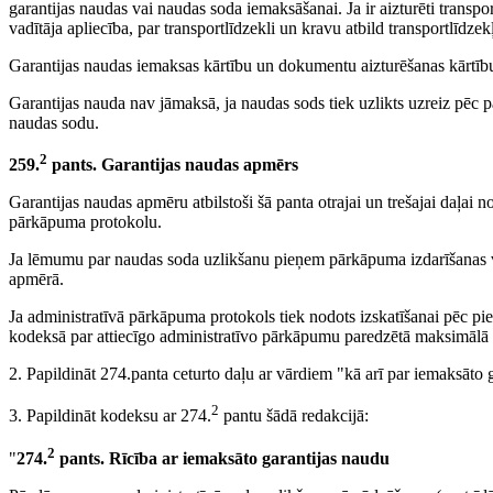
garantijas naudas vai naudas soda iemaksāšanai. Ja ir aizturēti transpo
vadītāja apliecība, par transportlīdzekli un kravu atbild transportlīdzekļ
Garantijas naudas iemaksas kārtību un dokumentu aizturēšanas kārtīb
Garantijas nauda nav jāmaksā, ja naudas sods tiek uzlikts uzreiz pē
naudas sodu.
2
259.
pants. Garantijas naudas apmērs
Garantijas naudas apmēru atbilstoši šā panta otrajai un trešajai daļai 
pārkāpuma protokolu.
Ja lēmumu par naudas soda uzlikšanu pieņem pārkāpuma izdarīšanas vi
apmērā.
Ja administratīvā pārkāpuma protokols tiek nodots izskatīšanai pēc pie
kodeksā par attiecīgo administratīvo pārkāpumu paredzētā maksimālā
2. Papildināt 274.panta ceturto daļu ar vārdiem "kā arī par iemaksāto 
2
3. Papildināt kodeksu ar 274.
pantu šādā redakcijā:
2
"
274.
pants. Rīcība ar iemaksāto garantijas naudu