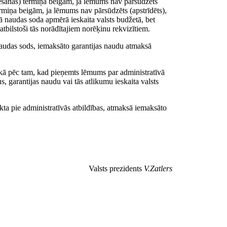
ēšanas) termiņa beigām, ja lēmums nav pārsūdzēts
ermiņa beigām, ja lēmums nav pārsūdzēts (apstrīdēts),
ā naudas soda apmērā ieskaita valsts budžetā, bet
atbilstoši tās norādītajiem norēķinu rekvizītiem.
s naudas sods, iemaksāto garantijas naudu atmaksā
aikā pēc tam, kad pieņemts lēmums par administratīvā
, garantijas naudu vai tās atlikumu ieskaita valsts
kta pie administratīvās atbildības, atmaksā iemaksāto
Valsts prezidents
V.Zatlers