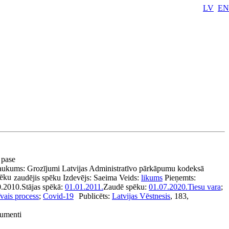
LV
EN
a pase
aukums:
Grozījumi Latvijas Administratīvo pārkāpumu kodeksā
pēku
zaudējis spēku
Izdevējs:
Saeima
Veids:
likums
Pieņemts:
0.2010.
Stājas spēkā:
01.01.2011.
Zaudē spēku:
01.07.2020.
Tiesu vara
;
vais process
;
Covid-19
Publicēts:
Latvijas Vēstnesis
, 183,
kumenti