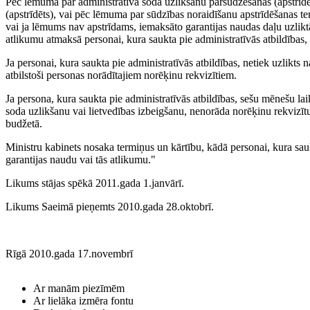
Pēc lēmuma par administratīvā soda uzlikšanu pārsūdzēšanas (apstrīd
(apstrīdēts), vai pēc lēmuma par sūdzības noraidīšanu apstrīdēšanas t
vai ja lēmums nav apstrīdams, iemaksāto garantijas naudas daļu uzlikt
atlikumu atmaksā personai, kura saukta pie administratīvās atbildības, 
Ja personai, kura saukta pie administratīvās atbildības, netiek uzlikt
atbilstoši personas norādītajiem norēķinu rekvizītiem.
Ja persona, kura saukta pie administratīvās atbildības, sešu mēnešu l
soda uzlikšanu vai lietvedības izbeigšanu, nenorāda norēķinu rekvizītus
budžetā.
Ministru kabinets nosaka termiņus un kārtību, kādā personai, kura sau
garantijas naudu vai tās atlikumu."
Likums stājas spēkā 2011.gada 1.janvārī.
Likums Saeimā pieņemts 2010.gada 28.oktobrī.
Rīgā 2010.gada 17.novembrī
Ar manām piezīmēm
Ar lielāka izmēra fontu