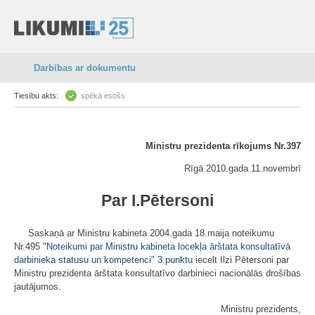
Darbības ar dokumentu
Tiesību akts:
spēkā esošs
Ministru prezidenta rīkojums Nr.397
Rīgā 2010.gada 11.novembrī
Par I.Pētersoni
Saskaņā ar Ministru kabineta 2004.gada 18.maija noteikumu
Nr.495 "
Noteikumi par Ministru kabineta locekļa ārštata konsultatīvā
darbinieka statusu un kompetenci
"
3.punktu
iecelt Ilzi Pētersoni par
Ministru prezidenta ārštata konsultatīvo darbinieci nacionālās drošības
jautājumos.
Ministru prezidents,