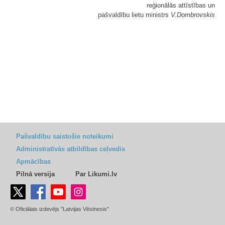
reģionālās attīstības un
pašvaldību lietu ministrs
V.Dombrovskis
Pašvaldību saistošie noteikumi
Administratīvās atbildības ceļvedis
Apmācības
Pilnā versija
Par Likumi.lv
© Oficiālais izdevējs "Latvijas Vēstnesis"