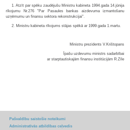
1. Atzīt par spēku zaudējušu Ministru kabineta 1994.gada 14.jūnija
rīkojumu Nr.276 "Par Pasaules bankas aizdevuma izmantošanu
uzņēmumu un finansu sektora rekonstrukcijai".
2. Ministru kabineta rīkojums stājas spēkā ar 1999.gada 1.martu.
Ministru prezidents V.Krištopans
Īpašu uzdevumu ministrs sadarbībai
ar starptautiskajām finansu institūcijām R.Zīle
Pašvaldību saistošie noteikumi
Administratīvās atbildības ceļvedis