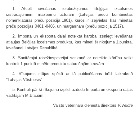
1. Atcelt ievešanas ierobežojumus Beļģijas izcelsmes
izstrādājumiem mazbērnu uzturam (Latvijas preču kombinētas
nomenklatūras preču pozīcija 1901), kuros ir izejvielas, kas minētas
preču pozīcijās 0401.-0406. un margarīnam (preču pozīcija 1517).
2. Importa un eksporta daļai noteiktā kārtībā izsniegt ievešanas
atļaujas Beļģijas izcelsmes produktu, kas minēti šī rīkojuma 1.punktā,
ievešanai Latvijas Republikā.
3. Sanitārajai robežinspekcijai saskaņā ar noteikto kārtību veikt
kontroli 1.punktā minēto produktu saturošajām kravām.
4. Rīkojums stājas spēkā ar tā publicēšanas brīdi laikrakstā
"Latvijas Vēstnesis".
5. Kontroli pār šī rīkojuma izpildi uzdodu Importa un eksporta daļas
vadītājam M.Blauam.
Valsts veterinārā dienesta direktors
V.Veldre