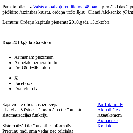
Pamatojoties uz
Valsts apbalvojumu likuma
48.panta
pirmās daļas 2.p
piešķirto Atzinības krustu, ordeņa trešo šķiru, Olenai Aleksenko
(Olen
Lēmums Ordeņu kapitulā pieņemts 2010.gada 13.oktobrī.
Rīgā 2010.gada 26.oktobrī
Ar manām piezīmēm
Ar lielāka izmēra fontu
Drukāt tiesību aktu
X
Facebook
Draugiem.lv
Šajā vietnē oficiālais izdevējs
Par Likumi.lv
"Latvijas Vēstnesis" nodrošina tiesību aktu
Aktualitātes
sistematizācijas funkciju.
Atsauksmēm
Apmācības
Sistematizēti tiesību akti ir informatīvi.
Kontakti
Pretrunu gadījumā vadās pēc oficiālās