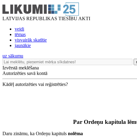
LATVIJAS REPUBLIKAS TIESĪBU AKTI
veidi
tēmas
visvairāk skatītie
jaunākie
uz sākumu
Izvērstā meklēšana
Autorizēties savā kontā
Kādēļ autorizēties vai reģistrēties?
Par Ordeņu kapitula lē
Daru zināmu, ka Ordeņu kapituls
nolēma