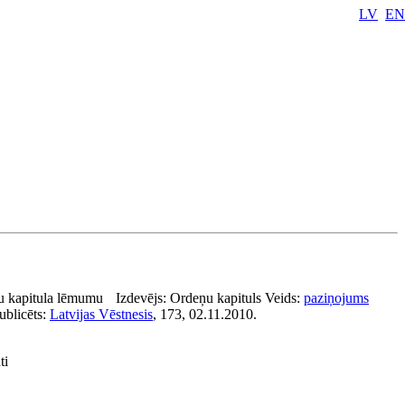
LV
EN
u kapitula lēmumu
Izdevējs:
Ordeņu kapituls
Veids:
paziņojums
ublicēts:
Latvijas Vēstnesis
, 173, 02.11.2010.
ti