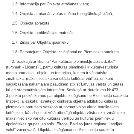
1.3. Informācija par Objekta atrašanās vietu;
1.4. Objekta atrašanās vietas shēma topogrāfiskajā plānā;
1.5. Objekta apraksts;
1.6. Objekta fotofiksācijas materiāli;
1.7. Ziņas par Objekta īpašnieku;
1.8. Pamatojums Objekta izslēgšanai no Pieminekļu saraksta.
2. Saskaņā ar likuma "Par kultūras pieminekļu aizsardzību"
(turpmāk - Likums) 1.pantu kultūras pieminekļi ir kultūrvēsturiskā
mantojuma daļa - objekti un teritorijas, kuriem ir vēsturiska,
zinātniska, mākslinieciska vai citāda kultūras vērtība, un kuru
saglabāšana nākamajām paaudzēm atbilst Latvijas valsts un tautas,
kā arī starptautiskajām interesēm. Saskaņā ar Noteikumu Nr.473
3.punktu priekšlikumus par objektu izslēgšanu no Pieminekļu saraksta
Inspekcija izskata, izvērtējot konkrētā objekta atbilstību kultūras
pieminekļa statusam saskaņā ar normatīvajos aktos noteiktajiem
kritērijiem, kā arī ņemot vērā attiecīgā objekta vēsturisko, zinātnisko,
māksliniecisko vai citu kultūras vērtību un kultūras pieminekļu
tipoloģiskās grupas izplatību Eiropā, Baltijas jūras reģionā, Latvijas
valstī vai novadā. Objekta izslēgšanai no Pieminekļu saraksta