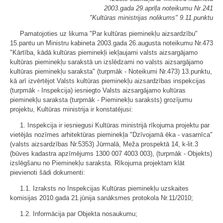
2003.gada 29.aprīļa noteikumu Nr.241
"Kultūras ministrijas nolikums" 9.11.punktu
Pamatojoties uz likuma "Par kultūras pieminekļu aizsardzību"
15.pantu un Ministru kabineta 2003.gada 26.augusta noteikumu Nr.473
"Kārtība, kādā kultūras pieminekļi iekļaujami valsts aizsargājamo
kultūras pieminekļu sarakstā un izslēdzami no valsts aizsargājamo
kultūras pieminekļu saraksta" (turpmāk - Noteikumi Nr.473) 13.punktu,
kā arī izvērtējot Valsts kultūras pieminekļu aizsardzības inspekcijas
(turpmāk - Inspekcija) iesniegto Valsts aizsargājamo kultūras
pieminekļu saraksta (turpmāk - Pieminekļu saraksts) grozījumu
projektu, Kultūras ministrija ir konstatējusi:
1. Inspekcija ir iesniegusi Kultūras ministrijā rīkojuma projektu par
vietējās nozīmes arhitektūras pieminekļa "Dzīvojamā ēka - vasarnīca"
(valsts aizsardzības Nr.5353) Jūrmalā, Meža prospektā 14, k-lit.3
(būves kadastra apzīmējums 1300 007 4003 003), (turpmāk - Objekts)
izslēgšanu no Pieminekļu saraksta. Rīkojuma projektam klāt
pievienoti šādi dokumenti:
1.1. Izraksts no Inspekcijas Kultūras pieminekļu uzskaites
komisijas 2010.gada 21.jūnija sanāksmes protokola Nr.11/2010;
1.2. Informācija par Objekta nosaukumu;