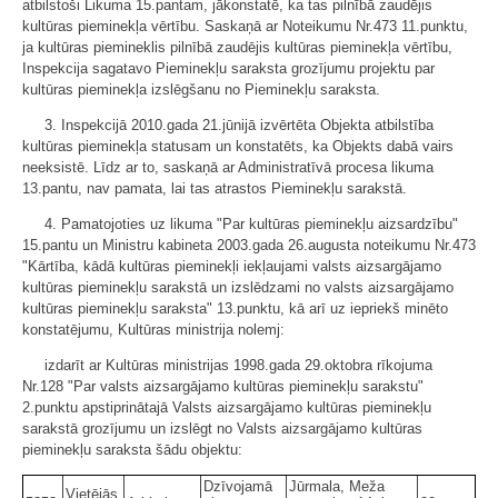
atbilstoši Likuma 15.pantam, jākonstatē, ka tas pilnībā zaudējis
kultūras pieminekļa vērtību. Saskaņā ar Noteikumu Nr.473 11.punktu,
ja kultūras piemineklis pilnībā zaudējis kultūras pieminekļa vērtību,
Inspekcija sagatavo Pieminekļu saraksta grozījumu projektu par
kultūras pieminekļa izslēgšanu no Pieminekļu saraksta.
3. Inspekcijā 2010.gada 21.jūnijā izvērtēta Objekta atbilstība
kultūras pieminekļa statusam un konstatēts, ka Objekts dabā vairs
neeksistē. Līdz ar to, saskaņā ar Administratīvā procesa likuma
13.pantu, nav pamata, lai tas atrastos Pieminekļu sarakstā.
4. Pamatojoties uz likuma "Par kultūras pieminekļu aizsardzību"
15.pantu un Ministru kabineta 2003.gada 26.augusta noteikumu Nr.473
"Kārtība, kādā kultūras pieminekļi iekļaujami valsts aizsargājamo
kultūras pieminekļu sarakstā un izslēdzami no valsts aizsargājamo
kultūras pieminekļu saraksta" 13.punktu, kā arī uz iepriekš minēto
konstatējumu, Kultūras ministrija nolemj:
izdarīt ar Kultūras ministrijas 1998.gada 29.oktobra rīkojuma
Nr.128 "Par valsts aizsargājamo kultūras pieminekļu sarakstu"
2.punktu apstiprinātajā Valsts aizsargājamo kultūras pieminekļu
sarakstā grozījumu un izslēgt no Valsts aizsargājamo kultūras
pieminekļu saraksta šādu objektu:
Dzīvojamā
Jūrmala, Meža
Vietējās