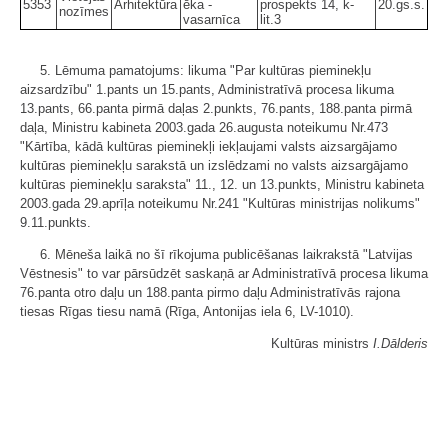
5353
Arhitektūra
ēka -
prospekts 14, k-
20.gs.s.
nozīmes
vasarnīca
lit.3
5. Lēmuma pamatojums: likuma "Par kultūras pieminekļu
aizsardzību" 1.pants un 15.pants, Administratīvā procesa likuma
13.pants, 66.panta pirmā daļas 2.punkts, 76.pants, 188.panta pirmā
daļa, Ministru kabineta 2003.gada 26.augusta noteikumu Nr.473
"Kārtība, kādā kultūras pieminekļi iekļaujami valsts aizsargājamo
kultūras pieminekļu sarakstā un izslēdzami no valsts aizsargājamo
kultūras pieminekļu saraksta" 11., 12. un 13.punkts, Ministru kabineta
2003.gada 29.aprīļa noteikumu Nr.241 "Kultūras ministrijas nolikums"
9.11.punkts.
6. Mēneša laikā no šī rīkojuma publicēšanas laikrakstā "Latvijas
Vēstnesis" to var pārsūdzēt saskaņā ar Administratīvā procesa likuma
76.panta otro daļu un 188.panta pirmo daļu Administratīvās rajona
tiesas Rīgas tiesu namā (Rīga, Antonijas iela 6, LV-1010).
Kultūras ministrs
I.Dālderis