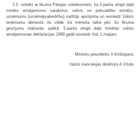
2.5. noteikt ar likuma Pārejas noteikumiem, ka 5.panta otrajā daļā
minēto amatpersonu sarakstus valsts un pašvaldību iestāžu,
uzņēmumu (uzņēmējsabiedrību) vadītāji apstiprina un iesniedz Valsts
ieņēmumu dienestā ne vēlāk kā mēneša laikā pēc šo likuma
grozījumu stāšanās spēkā. 5.panta otrajā daļā minētās valsts
amatpersonas deklarācijas 1999.gadā iesniedz līdz 1.maijam.
Ministru prezidents V.Krištopans
Valsts kancelejas direktors A.Vītols