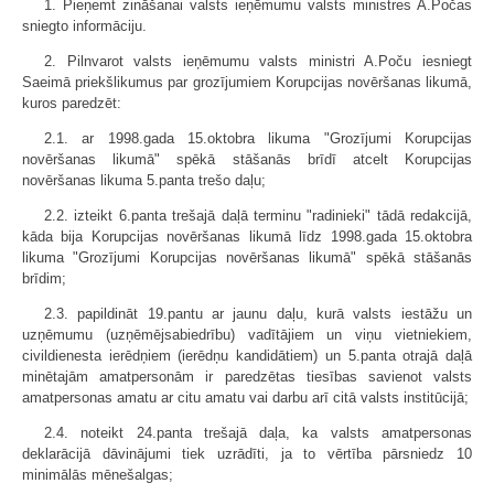
1. Pieņemt zināšanai valsts ieņēmumu valsts ministres A.Počas
sniegto informāciju.
2. Pilnvarot valsts ieņēmumu valsts ministri A.Poču iesniegt
Saeimā priekšlikumus par grozījumiem Korupcijas novēršanas likumā,
kuros paredzēt:
2.1. ar 1998.gada 15.oktobra likuma "Grozījumi Korupcijas
novēršanas likumā" spēkā stāšanās brīdī atcelt Korupcijas
novēršanas likuma 5.panta trešo daļu;
2.2. izteikt 6.panta trešajā daļā terminu "radinieki" tādā redakcijā,
kāda bija Korupcijas novēršanas likumā līdz 1998.gada 15.oktobra
likuma "Grozījumi Korupcijas novēršanas likumā" spēkā stāšanās
brīdim;
2.3. papildināt 19.pantu ar jaunu daļu, kurā valsts iestāžu un
uzņēmumu (uzņēmējsabiedrību) vadītājiem un viņu vietniekiem,
civildienesta ierēdņiem (ierēdņu kandidātiem) un 5.panta otrajā daļā
minētajām amatpersonām ir paredzētas tiesības savienot valsts
amatpersonas amatu ar citu amatu vai darbu arī citā valsts institūcijā;
2.4. noteikt 24.panta trešajā daļa, ka valsts amatpersonas
deklarācijā dāvinājumi tiek uzrādīti, ja to vērtība pārsniedz 10
minimālās mēnešalgas;