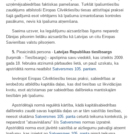
uzņēmējsabiedrības faktiskas pamešanas. Turklāt īpašumtiesību
zaudējums atbilstoši Eiropas Cilvēktiesību tiesas attīstītajai praksei
šajā gadījumā esot vērtējams kā īpašuma izmantošanas kontroles
pasākums, nevis kā īpašuma atņemšana.
Saeima uzsver, ka Ieguldījumu aizsardzības līgums neparedz
Dānijas pilsonim lielāku aizsardzību kā Latvijas un citu Eiropas
Savienības valstu pilsoņiem.
5.
Pieaicinātā persona -
Latvijas Republikas tiesībsargs
(turpmāk - Tiesībsargs) - apstiprina savu viedokli, kas izteikts 2009.
gada 18. februāra atzinumā pārbaudes lietā, un pauž uzskatu, ka
apstrīdētā norma neatbilst
Satversmes
105. pantam
.
Ievērojot Eiropas Cilvēktiesību tiesas praksi, sabiedrības ar
ierobežotu atbildību kapitāla daļas, kas dod tiesības uz likvidācijas
kvotu, esot atzīstamas par sabiedrības dalībnieka mantiskajām
tiesībām jeb īpašumu.
Apstrīdētajā normā regulētā kārtība, kādā kapitālsabiedrības
dalībnieks zaudē savas kapitāla daļas un ar tām saistītās tiesības,
neesot skatāma
Satversmes
105. panta
ceturtā teikuma kontekstā, jo
neparedzot "atsavināšanu" šīs
Satversmes
normas izpratnē.
Apstrīdētā norma esot jāvērtē saistībā ar aizliegumu patvaļīgi atņemt
īpašumu, kas izrietot no
Satversmes
105. panta
pirmā teikuma