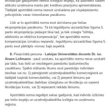
likvidācijas gadījumiem neesot izslēguši iespēju, ka īpašnieks saņem
atlikušo uzņēmuma mantu pēc kreditoru prasījumu apmierināšanas.
Tādējādi apstrīdētā norma neesot uzskatāma par vispārpieņemtu
policejiskās varas īstenošanas pasākumu.
Līdz ar to apstrīdētā norma esot atzīstama par tiešas
ekspropriācijas pasākumu. Tā kā Ieguldījumu aizsardzības līguma 5.
pants ekspropriāciju pieļaujot tikai tad, ja tiek sniegta "tūlītēja,
atbilstoša un efektīva kompensācija", bet apstrīdētā norma
kompensācijas izmaksu neparedz, Ieguldījumu aizsardzības līguma 5.
pants esot pārkāpts vismaz šajā aspektā.
8.
Pieaicinātā persona -
Latvijas Universitātes docents
Dr. iur.
Aivars Lošmanis
- pauž uzskatu, ka apstrīdēto normu nevar uzskatīt
par tādu, kas tieši un neizbēgami paredzētu īpašumtiesību
zaudēšanu. Spēkā stāšanās likums esot paredzējis indivīdam
tiesības vai nu: 1) pārreģistrēt uzņēmējsabiedrību komercreģistrā un
tādējādi turpināt komercdarbību, vai 2) pieņemt lēmumu par
uzņēmējsabiedrības darbības izbeigšanu un likvidāciju un saņemt
likvidācijas kvotu, vai 3) nepieņemt nekādu lēmumu.
Apstrīdētā norma regulējot sekas gadījumā, kad indivīds izšķīries
par trešo iespēju un uzņēmējsabiedrība izslēgta no uzņēmumu
reģistra.