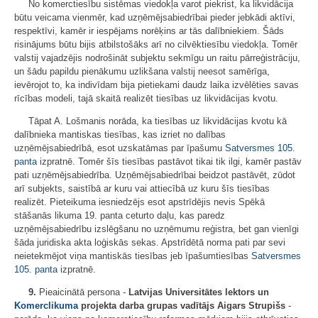
No komerctiesību sistēmas viedokļa varot piekrist, ka likvidācija
būtu veicama vienmēr, kad uzņēmējsabiedrībai pieder jebkādi aktīvi,
respektīvi, kamēr ir iespējams norēķins ar tās dalībniekiem. Šāds
risinājums būtu bijis atbilstošāks arī no cilvēktiesību viedokļa. Tomēr
valstij vajadzējis nodrošināt subjektu sekmīgu un raitu pārreģistrāciju,
un šādu papildu pienākumu uzlikšana valstij neesot samērīga,
ievērojot to, ka indivīdam bija pietiekami daudz laika izvēlēties savas
rīcības modeli, tajā skaitā realizēt tiesības uz likvidācijas kvotu.
Tāpat A. Lošmanis norāda, ka tiesības uz likvidācijas kvotu kā
dalībnieka mantiskas tiesības, kas izriet no dalības
uzņēmējsabiedrībā, esot uzskatāmas par īpašumu
Satversmes
105.
panta
izpratnē. Tomēr šīs tiesības pastāvot tikai tik ilgi, kamēr pastāv
pati uzņēmējsabiedrība. Uzņēmējsabiedrībai beidzot pastāvēt, zūdot
arī subjekts, saistībā ar kuru vai attiecībā uz kuru šīs tiesības
realizēt. Pieteikuma iesniedzējs esot apstrīdējis nevis Spēkā
stāšanās likuma 19. panta ceturto daļu, kas paredz
uzņēmējsabiedrību izslēgšanu no uzņēmumu reģistra, bet gan vienīgi
šāda juridiska akta loģiskās sekas. Apstrīdētā norma pati par sevi
neietekmējot viņa mantiskās tiesības jeb īpašumtiesības
Satversmes
105. panta
izpratnē.
9.
Pieaicinātā persona -
Latvijas Universitātes lektors un
Komerclikuma
projekta darba grupas vadītājs
Aigars Strupišs
-