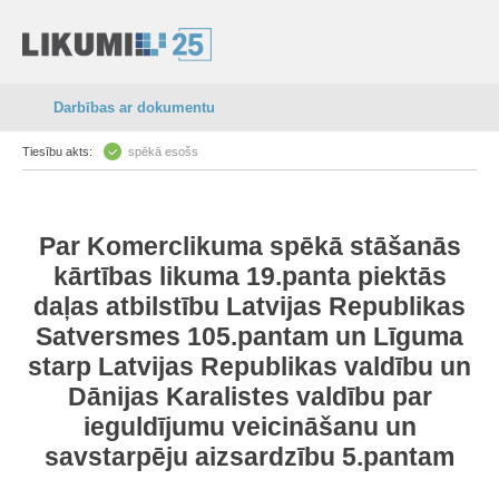
Darbības ar dokumentu
Tiesību akts:
spēkā esošs
Par
Komerclikuma spēkā stāšanās
kārtības likuma
19.panta
piektās
daļas atbilstību
Latvijas Republikas
Satversmes
105.pantam
un Līguma
starp Latvijas Republikas valdību un
Dānijas Karalistes valdību par
ieguldījumu veicināšanu un
savstarpēju aizsardzību
5.pantam