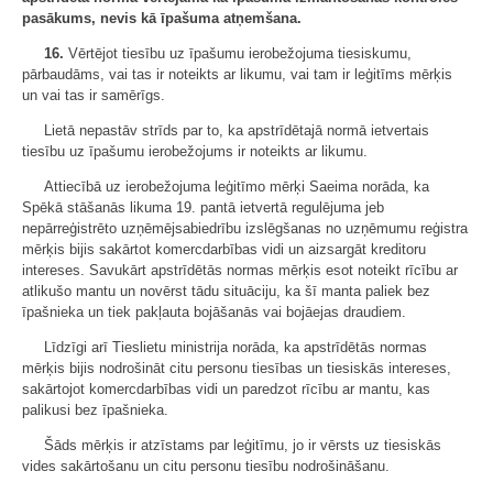
pasākums, nevis kā īpašuma atņemšana.
16.
Vērtējot tiesību uz īpašumu ierobežojuma tiesiskumu,
pārbaudāms, vai tas ir noteikts ar likumu, vai tam ir leģitīms mērķis
un vai tas ir samērīgs.
Lietā nepastāv strīds par to, ka apstrīdētajā normā ietvertais
tiesību uz īpašumu ierobežojums ir noteikts ar likumu.
Attiecībā uz ierobežojuma leģitīmo mērķi Saeima norāda, ka
Spēkā stāšanās likuma 19. pantā ietvertā regulējuma jeb
nepārreģistrēto uzņēmējsabiedrību izslēgšanas no uzņēmumu reģistra
mērķis bijis sakārtot komercdarbības vidi un aizsargāt kreditoru
intereses. Savukārt apstrīdētās normas mērķis esot noteikt rīcību ar
atlikušo mantu un novērst tādu situāciju, ka šī manta paliek bez
īpašnieka un tiek pakļauta bojāšanās vai bojāejas draudiem.
Līdzīgi arī Tieslietu ministrija norāda, ka apstrīdētās normas
mērķis bijis nodrošināt citu personu tiesības un tiesiskās intereses,
sakārtojot komercdarbības vidi un paredzot rīcību ar mantu, kas
palikusi bez īpašnieka.
Šāds mērķis ir atzīstams par leģitīmu, jo ir vērsts uz tiesiskās
vides sakārtošanu un citu personu tiesību nodrošināšanu.