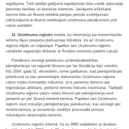
regulējuma. Tieši pēdējā gadījumā regulējumam būtu vairāk jāaizsargā
personas tiesības un tiesiskās intereses. Jautājuma izšķiršanā
nozīme būtu arī likumā noteiktā pārejas perioda izvērtējumam
salīdzinājumā ar likumā noteiktajiem uzņēmuma pienākumiem pret
valsts iestādēm.
11. Uzņēmumu reģistrs
norāda, ka informācija par komerctiesību
reformu bijusi pieejama plašsaziņas līdzekļos, kā arī Uzņēmumu
reģistra telpās un mājaslapā. Papildus tam Uzņēmumu reģistrs
vairākkārt organizējis tikšanās ar Ārvalstu investoru padomi Latvijā.
Pienākums iesniegt pieteikumu uzņēmējsabiedrības
pārreģistrācijai vai reģistrēt lēmumu par tās likvidāciju bijis noteikts
līdz 2004. gada 31. decembrim, tomēr gadījumos, kad pārreģistrācijas
pieteikumā un tam pievienotajos dokumentos Uzņēmumu reģistra
valsts notārs konstatējis trūkumus, ticis pieņemts lēmums par
reģistrācijas atlikšanu, piešķirot termiņu trūkumu novēršanai. Tādējādi
Uzņēmumu reģistra valsts notāru lēmumi par pārreģistrāciju esot
pieņemti arī pēc likumā noteiktā termiņa. Papildus tam Uzņēmumu
reģistrs esot izskatījis pārreģistrācijas pieteikumus, kas iesniegti pēc
minētā termiņa, ja iesniedzējs norādījis procesuālā termiņa
nokavējumu attaisnojošu iemeslu.
Uzņēmumu reģistrs informē, ka no 3900 subjektiem ar ārvalstu