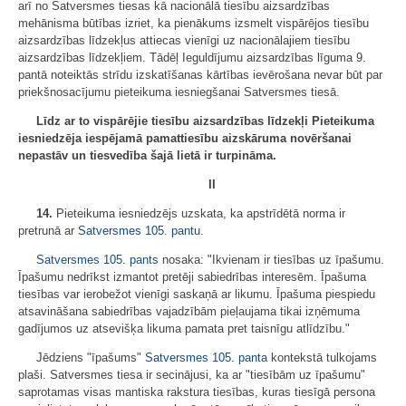
arī no Satversmes tiesas kā nacionālā tiesību aizsardzības
mehānisma būtības izriet, ka pienākums izsmelt vispārējos tiesību
aizsardzības līdzekļus attiecas vienīgi uz nacionālajiem tiesību
aizsardzības līdzekļiem. Tādēļ Ieguldījumu aizsardzības līguma 9.
pantā noteiktās strīdu izskatīšanas kārtības ievērošana nevar būt par
priekšnosacījumu pieteikuma iesniegšanai Satversmes tiesā.
Līdz ar to vispārējie tiesību aizsardzības līdzekļi Pieteikuma
iesniedzēja iespējamā pamattiesību aizskāruma novēršanai
nepastāv un tiesvedība šajā lietā ir turpināma.
II
14.
Pieteikuma iesniedzējs uzskata, ka apstrīdētā norma ir
pretrunā ar
Satversmes
105. pantu
.
Satversmes
105. pants
nosaka: "Ikvienam ir tiesības uz īpašumu.
Īpašumu nedrīkst izmantot pretēji sabiedrības interesēm. Īpašuma
tiesības var ierobežot vienīgi saskaņā ar likumu. Īpašuma piespiedu
atsavināšana sabiedrības vajadzībām pieļaujama tikai izņēmuma
gadījumos uz atsevišķa likuma pamata pret taisnīgu atlīdzību."
Jēdziens "īpašums"
Satversmes
105. panta
kontekstā tulkojams
plaši. Satversmes tiesa ir secinājusi, ka ar "tiesībām uz īpašumu"
saprotamas visas mantiska rakstura tiesības, kuras tiesīgā persona