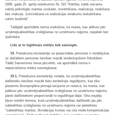
2006. gada 25. aprīļa noteikumos Nr. 315 "Kārtība, kādā veicama
valstij piekritīgās mantas uzskaite, novērtēšana, realizācija, nodošana
bez maksas, iznīcināšana un realizācijas ienākumu ieskaitīšana
valsts budžetā".
Tādējādi apstrīdētā norma nodrošina, ka manta, kas atlikusi pēc
uzņēmējsabiedrības izslēgšanas no uzņēmumu reģistra, nepaliek bez
īpašnieka.
Līdz ar to leģitīmais mērķis tiek sasniegts.
19.
Pieteikuma iesniedzējs un pieaicinātās personas ir norādījušas
uz dažādiem personas tiesības mazāk ierobežojošiem līdzekļiem.
Tādēļ Satversmes tiesai jāizvērtē, vai apstrīdētā norma ir
nepieciešama mērķa sasniegšanai.
19.1.
Pieteikuma iesniedzējs norāda, ka uzņēmējsabiedrības
dalībnieku tiesības mazāk būtu ierobežojis regulējums, kas tika
pieņemts likumprojekta pirmajā lasījumā un noteica, ka manta, kas
palikusi pēc uzņēmējsabiedrības izslēgšanas no uzņēmumu reģistra,
pāriet dalībniekiem proporcionāli to ieguldītajai daļai. Otra iespēja
bijusi noteikt termiņu, kurā uzņēmējsabiedrības dalībnieki jau pēc
sabiedrības izslēgšanas no uzņēmumu reģistra var pieteikties
"sabiedrības mantas, likvidācijas kvotas vai cita veida kompensācijas