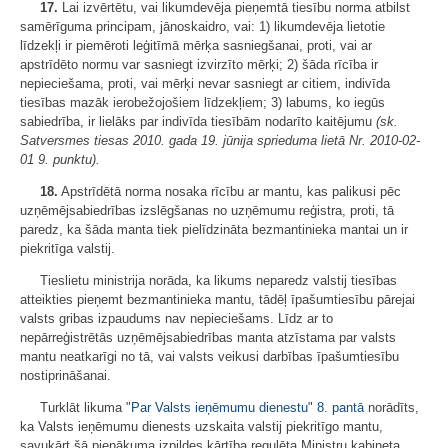
17.
Lai izvērtētu, vai likumdevēja pieņemtā tiesību norma atbilst
samērīguma principam, jānoskaidro, vai: 1) likumdevēja lietotie
līdzekļi ir piemēroti leģitīmā mērķa sasniegšanai, proti, vai ar
apstrīdēto normu var sasniegt izvirzīto mērķi; 2) šāda rīcība ir
nepieciešama, proti, vai mērķi nevar sasniegt ar citiem, indivīda
tiesības mazāk ierobežojošiem līdzekļiem; 3) labums, ko iegūs
sabiedrība, ir lielāks par indivīda tiesībām nodarīto kaitējumu
(
sk.
Satversmes tiesas 2010. gada 19. jūnija sprieduma lietā Nr. 2010-02-
01 9. punktu).
18.
Apstrīdētā norma nosaka rīcību ar mantu, kas palikusi pēc
uzņēmējsabiedrības izslēgšanas no uzņēmumu reģistra, proti, tā
paredz, ka šāda manta tiek pielīdzināta bezmantinieka mantai un ir
piekritīga valstij.
Tieslietu ministrija norāda, ka likums neparedz valstij tiesības
atteikties pieņemt bezmantinieka mantu, tādēļ īpašumtiesību pārejai
valsts gribas izpaudums nav nepieciešams. Līdz ar to
nepārreģistrētās uzņēmējsabiedrības manta atzīstama par valsts
mantu neatkarīgi no tā, vai valsts veikusi darbības īpašumtiesību
nostiprināšanai.
Turklāt likuma "
Par Valsts ieņēmumu dienestu
"
8. pantā
norādīts,
ka Valsts ieņēmumu dienests uzskaita valstij piekritīgo mantu,
savukārt šā pienākuma izpildes kārtība regulēta Ministru kabineta