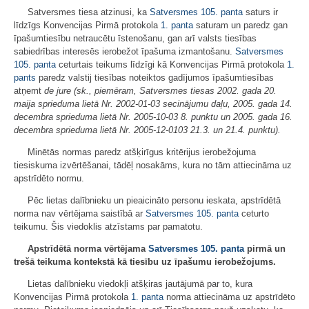
Satversmes tiesa atzinusi, ka
Satversmes
105. panta
saturs ir
līdzīgs Konvencijas Pirmā protokola
1. panta
saturam un paredz gan
īpašumtiesību netraucētu īstenošanu, gan arī valsts tiesības
sabiedrības interesēs ierobežot īpašuma izmantošanu.
Satversmes
105. panta
ceturtais teikums līdzīgi kā Konvencijas Pirmā protokola
1.
pants
paredz valstij tiesības noteiktos gadījumos īpašumtiesības
atņemt
de jure
(sk., piemēram, Satversmes tiesas 2002. gada 20.
maija sprieduma lietā Nr. 2002-01-03 secinājumu daļu, 2005. gada 14.
decembra sprieduma lietā Nr. 2005-10-03 8. punktu un 2005. gada 16.
decembra sprieduma lietā Nr. 2005-12-0103 21.3. un 21.4. punktu).
Minētās normas paredz atšķirīgus kritērijus ierobežojuma
tiesiskuma izvērtēšanai, tādēļ nosakāms, kura no tām attiecināma uz
apstrīdēto normu.
Pēc lietas dalībnieku un pieaicināto personu ieskata, apstrīdētā
norma nav vērtējama saistībā ar
Satversmes
105. panta
ceturto
teikumu. Šis viedoklis atzīstams par pamatotu.
Apstrīdētā norma vērtējama
Satversmes
105. panta
pirmā un
trešā teikuma kontekstā kā tiesību uz īpašumu ierobežojums.
Lietas dalībnieku viedokļi atšķiras jautājumā par to, kura
Konvencijas Pirmā protokola
1. panta
norma attiecināma uz apstrīdēto