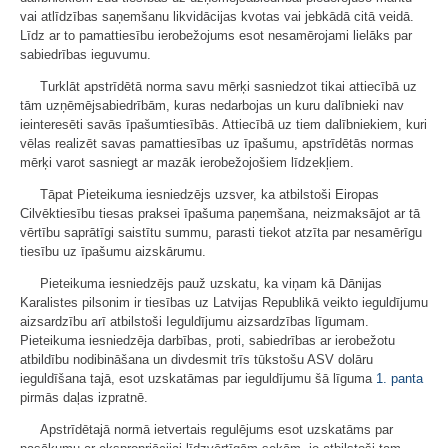
vai atlīdzības saņemšanu likvidācijas kvotas vai jebkādā citā veidā.
Līdz ar to pamattiesību ierobežojums esot nesamērojami lielāks par
sabiedrības ieguvumu.
Turklāt apstrīdētā norma savu mērķi sasniedzot tikai attiecībā uz
tām uzņēmējsabiedrībām, kuras nedarbojas un kuru dalībnieki nav
ieinteresēti savās īpašumtiesībās. Attiecībā uz tiem dalībniekiem, kuri
vēlas realizēt savas pamattiesības uz īpašumu, apstrīdētās normas
mērķi varot sasniegt ar mazāk ierobežojošiem līdzekļiem.
Tāpat Pieteikuma iesniedzējs uzsver, ka atbilstoši Eiropas
Cilvēktiesību tiesas praksei īpašuma paņemšana, neizmaksājot ar tā
vērtību saprātīgi saistītu summu, parasti tiekot atzīta par nesamērīgu
tiesību uz īpašumu aizskārumu.
Pieteikuma iesniedzējs pauž uzskatu, ka viņam kā Dānijas
Karalistes pilsonim ir tiesības uz Latvijas Republikā veikto ieguldījumu
aizsardzību arī atbilstoši Ieguldījumu aizsardzības līgumam.
Pieteikuma iesniedzēja darbības, proti, sabiedrības ar ierobežotu
atbildību nodibināšana un divdesmit trīs tūkstošu ASV dolāru
ieguldīšana tajā, esot uzskatāmas par ieguldījumu šā līguma
1. panta
pirmās daļas izpratnē.
Apstrīdētajā normā ietvertais regulējums esot uzskatāms par