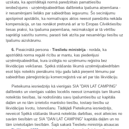
uzskata, ka apstrīdētajā normā paredzētais pamattiesību
ierobežojums - uzņēmējsabiedrības dalībnieka īpašuma atņemšana -
ir nesamērojami lielāks par sabiedrības ieguvumu. Šo secinājumu
apstiprinot apstāklis, ka normatīvajos aktos neesot paredzēta nekāda
kompensācija, un tas nonākot pretrunā arī ar to Eiropas Cilvēktiesību
tiesas praksi, ka īpašuma paņemšana, neizmaksājot ar tā vērtību
saprātīgi saistītu summu, parasti tiek atzīta par nesamērīgu tiesību uz
īpašumu aizskārumu.
6.
Pieaicinātā persona -
Tieslietu ministrija
- norāda, ka
apstrīdētā norma regulē rīcību ar mantu, kas piederējusi
uzņēmējsabiedrībai, kura izslēgta no uzņēmumu reģistra bez
likvidācijas veikšanas. Spēkā stāšanās likumā uzņēmējsabiedrībām
esot bijis noteikts pienākums triju gadu laikā pieņemt lēmumu par
sabiedrības pārreģistrāciju komercreģistrā vai arī par tās likvidāciju.
Pieteikuma iesniedzējs kā vienīgais SIA "DAN LAT CAMPING"
dalībnieks un vienīgais valdes loceklis neesot izmantojis tam likumā
noteiktās tiesības, lai nodrošinātu savu īpašumtiesību uz kapitāla
daļām un no tām izrietošo mantisko tiesību, tostarp tiesību uz
likvidācijas kvotu, īstenošanu. Tādējādi Pieteikuma iesniedzējs,
neveicot Spēkā stāšanās likumā noteiktās darbības, esot atteicies no
savām tiesībām uz SIA "DAN LAT CAMPING" kapitāla daļām un no
tām izrietošajām tiesībām. Šajā sakarā Tieslietu ministrija atsaucas