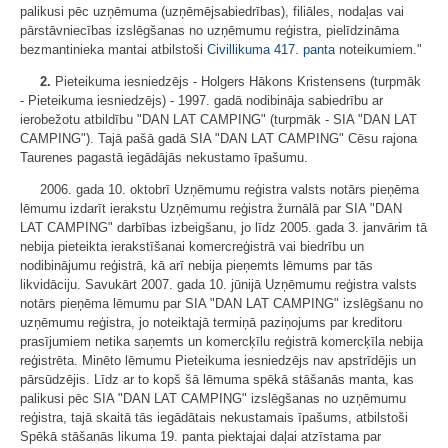
palikusi pēc uzņēmuma (uzņēmējsabiedrības), filiāles, nodaļas vai
pārstāvniecības izslēgšanas no uzņēmumu reģistra, pielīdzināma
bezmantinieka mantai atbilstoši
Civillikuma
417. panta
noteikumiem."
2.
Pieteikuma iesniedzējs - Holgers Hākons Kristensens (turpmāk
- Pieteikuma iesniedzējs) - 1997. gadā nodibināja sabiedrību ar
ierobežotu atbildību "DAN LAT CAMPING" (turpmāk - SIA "DAN LAT
CAMPING"). Tajā pašā gadā SIA "DAN LAT CAMPING" Cēsu rajona
Taurenes pagastā iegādājās nekustamo īpašumu.
2006. gada 10. oktobrī Uzņēmumu reģistra valsts notārs pieņēma
lēmumu izdarīt ierakstu Uzņēmumu reģistra žurnālā par SIA "DAN
LAT CAMPING" darbības izbeigšanu, jo līdz 2005. gada 3. janvārim tā
nebija pieteikta ierakstīšanai komercreģistrā vai biedrību un
nodibinājumu reģistrā, kā arī nebija pieņemts lēmums par tās
likvidāciju. Savukārt 2007. gada 10. jūnijā Uzņēmumu reģistra valsts
notārs pieņēma lēmumu par SIA "DAN LAT CAMPING" izslēgšanu no
uzņēmumu reģistra, jo noteiktajā termiņā paziņojums par kreditoru
prasījumiem netika saņemts un komercķīlu reģistrā komercķīla nebija
reģistrēta. Minēto lēmumu Pieteikuma iesniedzējs nav apstrīdējis un
pārsūdzējis. Līdz ar to kopš šā lēmuma spēkā stāšanās manta, kas
palikusi pēc SIA "DAN LAT CAMPING" izslēgšanas no uzņēmumu
reģistra, tajā skaitā tās iegādātais nekustamais īpašums, atbilstoši
Spēkā stāšanās likuma 19. panta piektajai daļai atzīstama par