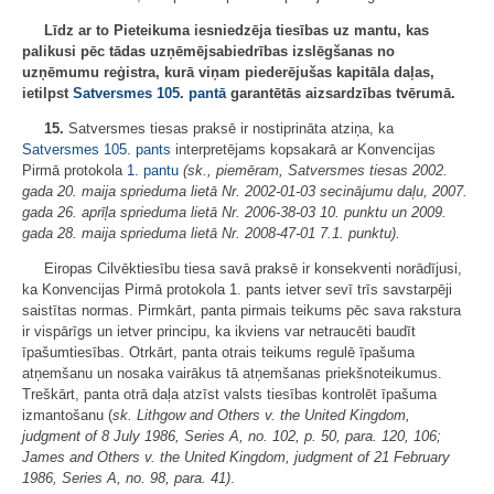
Līdz ar to Pieteikuma iesniedzēja tiesības uz mantu, kas
palikusi pēc tādas uzņēmējsabiedrības izslēgšanas no
uzņēmumu reģistra, kurā viņam piederējušas kapitāla daļas,
ietilpst
Satversmes
105. pantā
garantētās aizsardzības tvērumā.
15.
Satversmes tiesas praksē ir nostiprināta atziņa, ka
Satversmes
105. pants
interpretējams kopsakarā ar Konvencijas
Pirmā protokola
1. pantu
(sk., piemēram, Satversmes tiesas 2002.
gada 20. maija sprieduma lietā Nr. 2002-01-03 secinājumu daļu, 2007.
gada 26. aprīļa sprieduma lietā Nr. 2006-38-03 10. punktu un 2009.
gada 28. maija sprieduma lietā Nr. 2008-47-01 7.1. punktu).
Eiropas Cilvēktiesību tiesa savā praksē ir konsekventi norādījusi,
ka Konvencijas Pirmā protokola 1. pants ietver sevī trīs savstarpēji
saistītas normas. Pirmkārt, panta pirmais teikums pēc sava rakstura
ir vispārīgs un ietver principu, ka ikviens var netraucēti baudīt
īpašumtiesības. Otrkārt, panta otrais teikums regulē īpašuma
atņemšanu un nosaka vairākus tā atņemšanas priekšnoteikumus.
Treškārt, panta otrā daļa atzīst valsts tiesības kontrolēt īpašuma
izmantošanu (
sk. Lithgow and Others v. the United Kingdom,
judgment of 8 July 1986, Series A, no. 102, p. 50, para. 120, 106;
James and Others v. the United Kingdom, judgment of 21 February
1986, Series A, no. 98, para. 41)
.