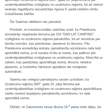
uzņēmējsabiedrības izslēgšanu no uzņēmumu reģistra, kā arī neesot
ievērojis Ieguldījumu aizsardzības līguma 9. pantā noteikto strīdu
izskatīšanas kārtību.
Šie Saeimas iebildumi nav pamatoti.
Pirmkārt, no konstitucionālās sūdzības izriet, ka Pieteikuma
iesniedzējs neapšauba lēmuma par SIA "DAN LAT CAMPING"
izslēgšanu no uzņēmumu reģistra pamatotību, kā arī nesūdzas par
tiesību normām, kas piemērotas, pieņemot šo lēmumu. Pēc
Pieteikuma iesniedzēja ieskata, pamattiesību aizskārumu rada tieši
apstrīdētā norma, jo tā nosaka rīcību ar mantu, kas palikusi pēc
uzņēmējsabiedrības izslēgšanas no uzņēmumu reģistra. Attiecībā uz
sekām, kas paredzētas apstrīdētajā normā, lēmums netiekot
pieņemts, jo konkrētos faktiskos apstākļos tās iestājoties
automātiski.
Saeima nav sniegusi pamatojumu savam uzskatam, ka
Uzņēmumu reģistra 2007. gada 10. jūlija lēmuma par
uzņēmējsabiedrības izslēgšanu no uzņēmumu reģistra apstrīdēšana
varētu novērst iespējamo pamattiesību aizskārumu, ko rada
apstrīdētā norma.
2
Otrkārt, no
Satversmes tiesas likuma
19.
panta
otrās daļas, kā