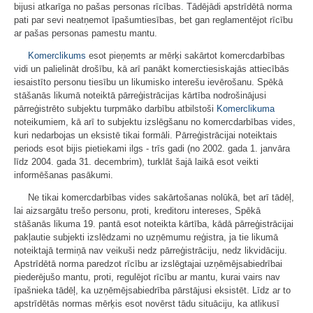
bijusi atkarīga no pašas personas rīcības. Tādējādi apstrīdētā norma
pati par sevi neatņemot īpašumtiesības, bet gan reglamentējot rīcību
ar pašas personas pamestu mantu.
Komerclikums
esot pieņemts ar mērķi sakārtot komercdarbības
vidi un palielināt drošību, kā arī panākt komerctiesiskajās attiecībās
iesaistīto personu tiesību un likumisko interešu ievērošanu. Spēkā
stāšanās likumā noteiktā pārreģistrācijas kārtība nodrošinājusi
pārreģistrēto subjektu turpmāko darbību atbilstoši
Komerclikuma
noteikumiem, kā arī to subjektu izslēgšanu no komercdarbības vides,
kuri nedarbojas un eksistē tikai formāli. Pārreģistrācijai noteiktais
periods esot bijis pietiekami ilgs - trīs gadi (no 2002. gada 1. janvāra
līdz 2004. gada 31. decembrim), turklāt šajā laikā esot veikti
informēšanas pasākumi.
Ne tikai komercdarbības vides sakārtošanas nolūkā, bet arī tādēļ,
lai aizsargātu trešo personu, proti, kreditoru intereses, Spēkā
stāšanās likuma 19. pantā esot noteikta kārtība, kādā pārreģistrācijai
pakļautie subjekti izslēdzami no uzņēmumu reģistra, ja tie likumā
noteiktajā termiņā nav veikuši nedz pārreģistrāciju, nedz likvidāciju.
Apstrīdētā norma paredzot rīcību ar izslēgtajai uzņēmējsabiedrībai
piederējušo mantu, proti, regulējot rīcību ar mantu, kurai vairs nav
īpašnieka tādēļ, ka uzņēmējsabiedrība pārstājusi eksistēt. Līdz ar to
apstrīdētās normas mērķis esot novērst tādu situāciju, ka atlikusī