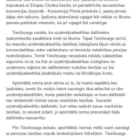
kopsakarā ar Eiropas Cilvēka tiesību un pamatbrīvību aizsardzības
konvencijas (turpmāk - Konvencija) Pirmā protokola
1. panta
pirmās
daļas otro teikumu. Īpašuma atņemšanai vajagot būt veiktai uz likuma
pamata publiskās interesēs, kā arī vajagot būt samērīgai.
Tiesībsargs norāda, ka uzņēmējsabiedrības dalībnieka
īpašumtiesību zaudēšana izriet no likuma. Tāpat Tiesībsargs atzīst,
ka neesošu uzņēmējsabiedrību darbības izbeigšana bijusi vērsta uz
komercdarbības vides sakārtošanu un tiesiskās noteiktības principa
nodrošināšanu. Tomēr Tiesībsargs nesaskata nekādu sabiedrības
ieguvumu no tā, ka līdz ar uzņēmējsabiedrības izslēgšanu no
uzņēmumu reģistra tās dalībniekiem zudušas tiesības uz šai
uzņēmējsabiedrībai piederējušo mantu vai likvidācijas kvotu.
Apstrīdētā norma esot vērsta uz to, lai manta nepaliktu bez
īpašnieka, tomēr šis mērķis tiekot sasniegts tikai attiecībā uz tām
uzņēmējsabiedrībām, kuras patiešām nedarbojas un kuru dalībnieki
nav ieinteresēti īstenot savas mantiskās tiesības. Savukārt
uzņēmējsabiedrību dalībnieki, kuri vēlas realizēt savas mantiskās
tiesības, to nevarot izdarīt, jo apstrīdētā norma prezumējot šādu
dalībnieku neesamību.
Pēc Tiesībsarga ieskata, apstrīdētās normas mērķi varot sasniegt
ar personas tiesības mazāk ierobežojošiem līdzekļiem. Tiesībsargs