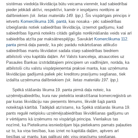
sistēmas viedokļa likvidācija būtu veicama vienmēr, kad sabiedrībai
pieder jebkādi aktīvi, respektīvi, kamēr ir iespējams norēķins ar
dalībniekiem
(sk. lietas materiālu 149. lpp.)
. Šis vispārīgais princips ir
ietverts
Komerclikuma
106. pantā
, kas nosaka - pēc sabiedrības
izbeigšanās notiek sabiedrības likvidācija, izņemot gadījumu, kad
sabiedrības līgumā noteikts citāds galīgās norēķināšanās veids vai arī
sabiedrība atzīta par maksātnespējīgu. Savukārt
Komerclikuma
112.
panta
pirmā daļa paredz, ka pēc parādu nokārtošanas atlikušo
sabiedrības mantu likvidatori sadala starp sabiedrības biedriem
atbilstoši viņu kapitāla daļām. Arī Valsts kanceleja, atsaucoties uz
Pasaules Bankas izstrādātajiem principiem un vadlīnijām, norāda, ka
atbilstoši citu valstu vispārpieņemtai praksei manta, kas uzņēmuma
likvidācijas gadījumā paliek pēc kreditoru prasījumu segšanas, tiek
izdalīta uzņēmuma dalībniekiem
(sk. lietas materiālu 197. lpp.)
.
Spēkā stāšanās likuma 19. panta pirmā daļa noteic, ka
uzņēmējsabiedrību, kura nav pieteikta ierakstīšanai komercreģistrā un
par kuras likvidāciju nav pieņemts lēmums, likvidē šajā pantā
noteiktajā kārtībā. Tādējādi atzīstams, ka Spēkā stāšanās likuma 19.
pants regulē netipisku uzņēmējsabiedrības likvidēšanas gadījumu un
ir vērtējams kā izņēmums no vispārīgā principa. Vienlaikus tas
nozīmē, ka Pieteikuma iesniedzējam bija pietiekams pamats paļauties
uz to, ka viņa tiesības, kas izriet no kapitāla daļām, aptvers arī
tiesības uz mantu, kas palikusi pēc visu prasījumu segšanas.