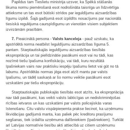
Papildus tam Tieslietu ministrija uzsver, ka Spēkā stāšanās
likuma normu piemērošanā esot nodrošināta taisnīga un līdzvērtīga
attieksme un tas esot būtiski strīdos par ieguldījumu aizsardzības
līgumu izpildi. Šajā gadījumā esot izpildīts nosacījums par nacionālā
tiesiskā regulējuma caurspīdīgumu un vienotām visiem subjektiem
izvirzāmām prasībām.
7.
Pieaicinātā persona -
Valsts kanceleja
- pauž uzskatu, ka
apstrīdētā norma neatbilst Ieguldījumu aizsardzības līguma 5.
pantam. Starptautiskajās ieguldījumu aizsardzības tiesībās
ekspropriācija un tai pielīdzinātie pasākumi esot vai nu tādi, kas
nozīmē tiešu īpašuma konfiskāciju, vai tādi, kuru rezultātā
īpašniekam vairs nav praktisku iespēju īpašumu lietot vai gūt no tā
labumu. Apstrīdētās normas jēga esot atzīt mantu par valsts
īpašumu, un tādēļ saskaņā ar šo normu veiktie pasākumi esot
uzskatāmi par tiešu ekspropriāciju.
Starptautiskajās publiskajās tiesībās esot atzīts, ka ekspropriācija
nav tādi pasākumi, kas veikti valsts labticīgas un nediskriminējošas
rīcības ietvaros un kas uzskatāmi par valsts policejiskās varas
īstenošanu. Citu valstu vispārpieņemta prakse liecinot, ka uzņēmumu
likvidācijas gadījumā manta, kas paliek pēc kreditoru prasījumu
segšanas, tiek izdalīta uzņēmuma dalībniekiem (īpašniekiem). Turklāt
arī Latvijas normatīvie tiesību akti attiecībā uz citiem uzņēmumu