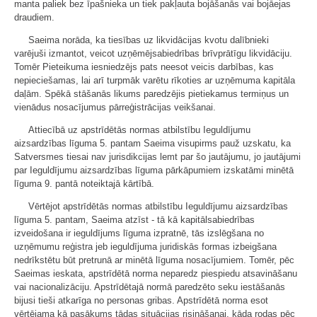
manta paliek bez īpašnieka un tiek pakļauta bojāšanās vai bojāejas
draudiem.
Saeima norāda, ka tiesības uz likvidācijas kvotu dalībnieki
varējuši izmantot, veicot uzņēmējsabiedrības brīvprātīgu likvidāciju.
Tomēr Pieteikuma iesniedzējs pats neesot veicis darbības, kas
nepieciešamas, lai arī turpmāk varētu rīkoties ar uzņēmuma kapitāla
daļām. Spēkā stāšanās likums paredzējis pietiekamus termiņus un
vienādus nosacījumus pārreģistrācijas veikšanai.
Attiecībā uz apstrīdētās normas atbilstību Ieguldījumu
aizsardzības līguma 5. pantam Saeima visupirms pauž uzskatu, ka
Satversmes tiesai nav jurisdikcijas lemt par šo jautājumu, jo jautājumi
par Ieguldījumu aizsardzības līguma pārkāpumiem izskatāmi minētā
līguma 9. pantā noteiktajā kārtībā.
Vērtējot apstrīdētās normas atbilstību Ieguldījumu aizsardzības
līguma 5. pantam, Saeima atzīst - tā kā kapitālsabiedrības
izveidošana ir ieguldījums līguma izpratnē, tās izslēgšana no
uzņēmumu reģistra jeb ieguldījuma juridiskās formas izbeigšana
nedrīkstētu būt pretrunā ar minētā līguma nosacījumiem. Tomēr, pēc
Saeimas ieskata, apstrīdētā norma neparedz piespiedu atsavināšanu
vai nacionalizāciju. Apstrīdētajā normā paredzēto seku iestāšanās
bijusi tieši atkarīga no personas gribas. Apstrīdētā norma esot
vērtējama kā pasākums tādas situācijas risināšanai, kāda rodas pēc