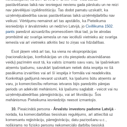
pastāvēšanas laikā nav iesniegusi nevienu gada pārskatu un ne reizi
nav pārvēlējusi izpildinstitūciju. Tas dodot pamatu uzskatīt, ka
uzņēmējsabiedrība savas pastāvēšanas laikā uzņēmējdarbību nav
veikusi. Vērtējumu nemainot arī tas apstāklis, ka Pieteikuma
iesniedzējs ir ārvalstnieks un nedzīvo Latvijā, jo
Civillikuma
1502.
pants
paredzot aizsardzību promesošiem tikai tad, ja tie atrodas
prombūtnē aiz svarīga iemesla un nav iecēluši vietnieku aiz svarīga
iemesla vai arī vietnieks atkritis bez to ziņas vai līdzdalības.
Esot jāņem vērā arī tas, ka viena no ekspropriācijas
(nacionalizācijas, konfiskācijas un citu piespiedu atsavināšanas
veidu) pazīmēm esot tā, ka valsts izmanto savu varu, lai īpašniekam
atņemtu īpašumu, savukārt īpašniekam netiek dota iespēja no šā
pasākuma izvairīties vai arī šī iespēja ir formāla vai neadekvāta.
Konkrētajā gadījumā nevarot uzskatīt, ka īpašums būtu atņemts ar
varu, jo komerctiesību reformas ietvaros bijis paredzēts pārejas
periods un adekvāti mehānismi, kā īpašumu saglabāt - veicot vai nu
uzņēmējsabiedrības pārreģistrāciju, vai arī likvidāciju. Šos
mehānismus Pieteikuma iesniedzējs neesot izmantojis.
10.
Pieaicinātā persona -
Ārvalstu investoru padome Latvijā
-
norāda, ka komercdarbības tiesiskais regulējums, arī attiecībā uz
komersantu reģistrāciju, pārreģistrāciju, datu paziņošanu u.c.,
nošķirams no fizisko personu nekomerciālo darbību tiesiskā