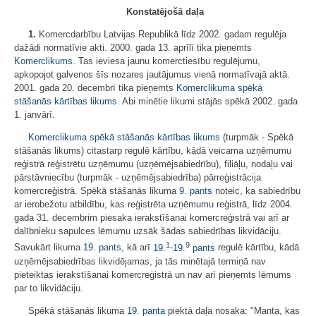
Konstatējošā daļa
1.
Komercdarbību Latvijas Republikā līdz 2002. gadam regulēja
dažādi normatīvie akti. 2000. gada 13. aprīlī tika pieņemts
Komerclikums
. Tas ieviesa jaunu komerctiesību regulējumu,
apkopojot galvenos šīs nozares jautājumus vienā normatīvajā aktā.
2001. gada 20. decembrī tika pieņemts
Komerclikuma spēkā
stāšanās kārtības likums
. Abi minētie likumi stājās spēkā 2002. gada
1. janvārī.
Komerclikuma spēkā stāšanās kārtības likums
(turpmāk - Spēkā
stāšanās likums) citastarp regulē kārtību, kādā veicama uzņēmumu
reģistrā reģistrētu uzņēmumu (uzņēmējsabiedrību), filiāļu, nodaļu vai
pārstāvniecību (turpmāk - uzņēmējsabiedrība) pārreģistrācija
komercreģistrā. Spēkā stāšanās likuma
9. pants
noteic, ka sabiedrību
ar ierobežotu atbildību, kas reģistrēta uzņēmumu reģistrā, līdz 2004.
gada 31. decembrim piesaka ierakstīšanai komercreģistrā vai arī ar
dalībnieku sapulces lēmumu uzsāk šādas sabiedrības likvidāciju.
1
9
Savukārt likuma
19. pants
, kā arī
19.
-
19.
pants
regulē kārtību, kādā
uzņēmējsabiedrības likvidējamas, ja tās minētajā termiņā nav
pieteiktas ierakstīšanai komercreģistrā un nav arī pieņemts lēmums
par to likvidāciju.
Spēkā stāšanās likuma
19. panta
piektā daļa nosaka: "Manta, kas