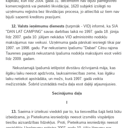
kapitālu, kuri līdz 2004. gada 31. decembrim nav bijuši pārreģistrēti
komercreģistrā vai pieteikti likvidācijai, 1620 subjekti izslēgti no
uzņēmumu reģistra bez likvidācijas procesa, jo attiecībā uz tiem nav
bijuši saņemti kreditoru prasījumi.
12. Valsts ieņēmumu dienests
(turpmāk - VID) informē, ka SIA
"DAN LAT CAMPING" savas darbības laikā no 1997. gada 18. jūnija
līdz 2007. gada 10. jūlijam nekādus VID administrēto nodokļu
maksājumus nav veikusi. Uzņēmuma gada pārskati iesniegti tikai par
1997. un 1998. gadu. Par nekustamo īpašumu "Dabari" Cēsu rajona
Taurenes pagastā nekustamā īpašuma nodokļa maksājumi esot veikti
līdz 2009. gadam.
Nekustamajā īpašumā ietilpstot divstāvu dzīvojamā māja, kas
ilgāku laiku neesot apdzīvota, lauksaimniecības zeme, kas ilgāku
laiku netiekot apstrādāta, un mežs, kurā 1997. gadā veikta
mežizstrāde. Šobrīd izstrādātā meža daļa esot daļēji atjaunojusies.
Secinājumu daļa
I
13.
Saeima ir izteikusi viedokli par to, ka tiesvedība šajā lietā būtu
izbeidzama, jo Pieteikuma iesniedzējs neesot izsmēlis vispārējos
tiesību aizsardzības līdzekļus. Proti, Pieteikuma iesniedzējs neesot
apstrīdējis Uzņēmumu reģistra 2007. gada 10. jūlija lēmumu par