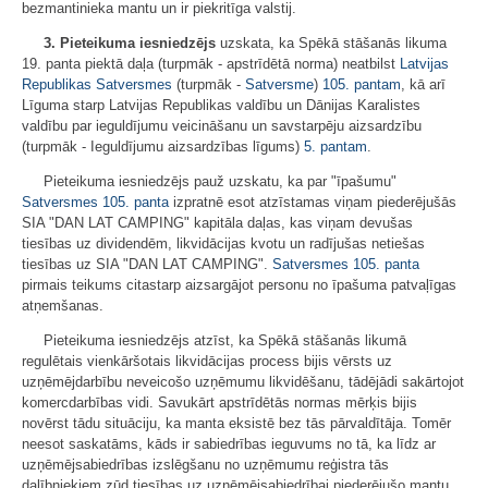
bezmantinieka mantu un ir piekritīga valstij.
3. Pieteikuma iesniedzējs
uzskata, ka Spēkā stāšanās likuma
19. panta piektā daļa (turpmāk - apstrīdētā norma) neatbilst
Latvijas
Republikas Satversmes
(turpmāk -
Satversme
)
105. pantam
, kā arī
Līguma starp Latvijas Republikas valdību un Dānijas Karalistes
valdību par ieguldījumu veicināšanu un savstarpēju aizsardzību
(turpmāk - Ieguldījumu aizsardzības līgums)
5. pantam
.
Pieteikuma iesniedzējs pauž uzskatu, ka par "īpašumu"
Satversmes
105. panta
izpratnē esot atzīstamas viņam piederējušās
SIA "DAN LAT CAMPING" kapitāla daļas, kas viņam devušas
tiesības uz dividendēm, likvidācijas kvotu un radījušas netiešas
tiesības uz SIA "DAN LAT CAMPING".
Satversmes
105. panta
pirmais teikums citastarp aizsargājot personu no īpašuma patvaļīgas
atņemšanas.
Pieteikuma iesniedzējs atzīst, ka Spēkā stāšanās likumā
regulētais vienkāršotais likvidācijas process bijis vērsts uz
uzņēmējdarbību neveicošo uzņēmumu likvidēšanu, tādējādi sakārtojot
komercdarbības vidi. Savukārt apstrīdētās normas mērķis bijis
novērst tādu situāciju, ka manta eksistē bez tās pārvaldītāja. Tomēr
neesot saskatāms, kāds ir sabiedrības ieguvums no tā, ka līdz ar
uzņēmējsabiedrības izslēgšanu no uzņēmumu reģistra tās
dalībniekiem zūd tiesības uz uzņēmējsabiedrībai piederējušo mantu