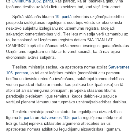
uz
Civillikuma
1032. pantu
, kas paredz, ka ar īpašnieka gribu viņa
īpašuma tiesība uz kādu lietu izbeidzas tad, kad viņš lietu atmet.
Spēkā stāšanās likuma
19. pantā
ietvertais uzņēmējsabiedrību
piespiedu izslēgšanas regulējums esot bijis vērsts uz ekonomiski
neaktīvo subjektu izslēgšanu no uzņēmumu reģistra, tādējādi
sakārtojot komercdarbības vidi. Tieslietu ministrija vērš uzmanību uz
to, ka saskaņā ar Uzņēmumu reģistra datiem SIA "DAN LAT
CAMPING" kopš dibināšanas brīža neesot iesniegusi gada pārskatus
Uzņēmumu reģistram un līdz ar to varot secināt, ka tā nav bijusi
ekonomiski aktīvs subjekts.
Tieslietu ministrija secina, ka apstrīdētā norma atbilst
Satversmes
105. pantam
, jo tai esot leģitīms mērķis (nodrošināt citu personu
tiesību un tiesisko interešu ievērošanu, sakārtojot komercdarbības
vidi un paredzot rīcību ar mantu, kas palikusi bez īpašnieka) un tā
atbilstot arī samērīguma principam, jo Spēkā stāšanās likums
paredzējis pietiekami ilgus termiņus, kādos dalībnieku sapulce
varējusi pieņemt lēmumu par turpmāko uzņēmējsabiedrības darbību.
Tieslietu ministrija pauž uzskatu, ka Ieguldījumu aizsardzības
līguma
5. panta
un
Satversmes
105. panta
regulējuma mērķi esot
līdzīgi, tādēļ iepriekš izklāstītie argumenti attiecoties arī uz
apstrīdētās normas atbilstību Ieguldījumu aizsardzības līgumam.