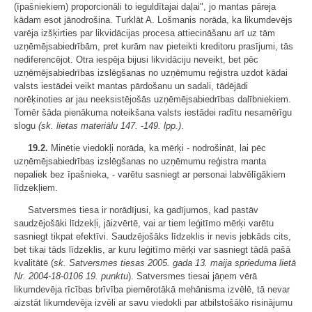
(īpašniekiem) proporcionāli to ieguldītajai daļai", jo mantas pāreja
kādam esot jānodrošina. Turklāt A. Lošmanis norāda, ka likumdevējs
varēja izšķirties par likvidācijas procesa attiecināšanu arī uz tām
uzņēmējsabiedrībām, pret kurām nav pieteikti kreditoru prasījumi, tās
nediferencējot. Otra iespēja bijusi likvidāciju neveikt, bet pēc
uzņēmējsabiedrības izslēgšanas no uzņēmumu reģistra uzdot kādai
valsts iestādei veikt mantas pārdošanu un sadali, tādējādi
norēķinoties ar jau neeksistējošās uzņēmējsabiedrības dalībniekiem.
Tomēr šāda pienākuma noteikšana valsts iestādei radītu nesamērīgu
slogu
(sk. lietas materiālu 147.
-
149. lpp.)
.
19.2.
Minētie viedokļi norāda, ka mērķi - nodrošināt, lai pēc
uzņēmējsabiedrības izslēgšanas no uzņēmumu reģistra manta
nepaliek bez īpašnieka, - varētu sasniegt ar personai labvēlīgākiem
līdzekļiem.
Satversmes tiesa ir norādījusi, ka gadījumos, kad pastāv
saudzējošāki līdzekļi, jāizvērtē, vai ar tiem leģitīmo mērķi varētu
sasniegt tikpat efektīvi. Saudzējošāks līdzeklis ir nevis jebkāds cits,
bet tikai tāds līdzeklis, ar kuru leģitīmo mērķi var sasniegt tādā pašā
kvalitātē (
sk. Satversmes tiesas 2005. gada 13. maija sprieduma lietā
Nr. 2004-18-0106 19. punktu
). Satversmes tiesai jāņem vērā
likumdevēja rīcības brīvība piemērotākā mehānisma izvēlē, tā nevar
aizstāt likumdevēja izvēli ar savu viedokli par atbilstošāko risinājumu