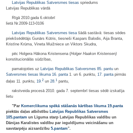
Latvijas Republikas Satversmes tiesas
spriedums
Latvijas Republikas vārdā
Rīgā 2010.gada 6.oktobrī
lietā Nr.2009-113-0106
Latvijas Republikas Satversmes tiesa
šādā sastāvā: tiesas sēdes
priekšsēdētājs Gunārs Kūtris, tiesneši Kaspars Balodis, Aija Branta,
Kristīne Krūma, Vineta Muižniece un Viktors Skudra,
pēc Holgera Hākona Kristensena (
Holger Haakon Kristensen)
konstitucionālās sūdzības,
pamatojoties uz
Latvijas Republikas Satversmes
85. pantu
un
Satversmes tiesas likuma
16. panta
1. un 6. punktu,
17. panta
pirmās
2
1
daļas 11. punktu,
19.
un
28.
pantu,
rakstveida procesā 2010. gada 7. septembrī tiesas sēdē izskatīja
lietu
"
Par
Komerclikuma spēkā stāšanās kārtības likuma
19.panta
piektās daļas atbilstību
Latvijas Republikas Satversmes
105.pantam
un Līguma starp Latvijas Republikas valdību un
Dānijas Karalistes valdību par ieguldījumu veicināšanu un
savstarpēju aizsardzību
5.pantam
".