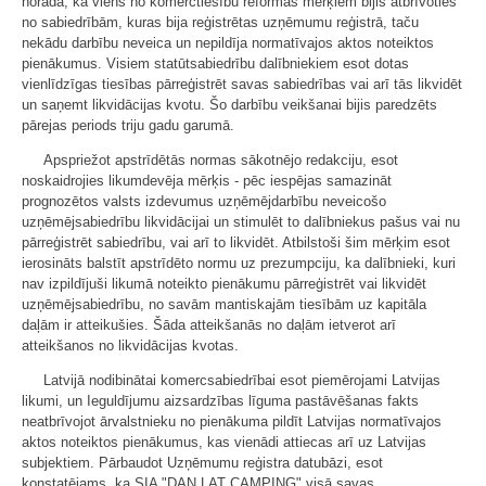
norāda, ka viens no komerctiesību reformas mērķiem bijis atbrīvoties
no sabiedrībām, kuras bija reģistrētas uzņēmumu reģistrā, taču
nekādu darbību neveica un nepildīja normatīvajos aktos noteiktos
pienākumus. Visiem statūtsabiedrību dalībniekiem esot dotas
vienlīdzīgas tiesības pārreģistrēt savas sabiedrības vai arī tās likvidēt
un saņemt likvidācijas kvotu. Šo darbību veikšanai bijis paredzēts
pārejas periods triju gadu garumā.
Apspriežot apstrīdētās normas sākotnējo redakciju, esot
noskaidrojies likumdevēja mērķis - pēc iespējas samazināt
prognozētos valsts izdevumus uzņēmējdarbību neveicošo
uzņēmējsabiedrību likvidācijai un stimulēt to dalībniekus pašus vai nu
pārreģistrēt sabiedrību, vai arī to likvidēt. Atbilstoši šim mērķim esot
ierosināts balstīt apstrīdēto normu uz prezumpciju, ka dalībnieki, kuri
nav izpildījuši likumā noteikto pienākumu pārreģistrēt vai likvidēt
uzņēmējsabiedrību, no savām mantiskajām tiesībām uz kapitāla
daļām ir atteikušies. Šāda atteikšanās no daļām ietverot arī
atteikšanos no likvidācijas kvotas.
Latvijā nodibinātai komercsabiedrībai esot piemērojami Latvijas
likumi, un Ieguldījumu aizsardzības līguma pastāvēšanas fakts
neatbrīvojot ārvalstnieku no pienākuma pildīt Latvijas normatīvajos
aktos noteiktos pienākumus, kas vienādi attiecas arī uz Latvijas
subjektiem. Pārbaudot Uzņēmumu reģistra datubāzi, esot
konstatējams, ka SIA "DAN LAT CAMPING" visā savas