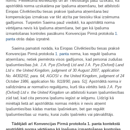
normu. Pieteikuma iesniedzējs un arī Tiesībsargs pauž uzskatu, ka
apstrīdētā norma uzskatāma par īpašuma atņemšanu, bet atbilstoši
Eiropas Cilvēktiesību tiesas praksei īpašuma atņemšana bez
kompensācijas izmaksas var tikt atzīta par tiesisku tikai izņēmuma
gadījumos. Turpretim Saeima pauž viedokli, ka apstrīdētā norma
vērtējama nevis kā īpašuma atņemšana, bet gan kā īpašuma
izmantošanas kontroles pasākums Konvencijas Pirmā protokola
1.
panta
otrās daļas izpratnē.
Saeima pamatoti norāda, ka Eiropas Cilvēktiesību tiesas praksē
Konvencijas Pirmā protokola
1. panta
norma, kas regulē īpašuma
atņemšanu, netiek piemērota visos gadījumos, kad personai zudušas
īpašumtiesības
[sk. J.A. Pye (Oxford) Ltd and J.A. Pye (Oxford) Land
Ltd v. the United Kingdom, judgment of 30 August 2007, application
No. 44302/02, para. 64; AGOSI v. the United Kingdom, judgment of 24
October 1986, application No. 9118/90, para. 51]
. Apstrīdētā norma ir
salīdzināma ar normatīvo regulējumu, kurš tika vērtēts lietā
J.A. Pye
(Oxford) Ltd v. the United Kingdom
un atbilstoši kuram īpašumtiesības
zūd tad, kad cita persona īpašumu iegūst ar ieilgumu. Līdzīgi kā
minētajā lietā arī apstrīdētās normas mērķis ir nevis atņemt
īpašumtiesības kādas mantas īpašniekam, bet gan regulēt
īpašumtiesības uz mantu, kurai zudis īpašnieks vai pārvaldītājs.
Tādējādi arī Konvencijas Pirmā protokola 1. panta kontekstā
apstrīdētā norma vērtējama kā īpašuma izmantošanas kontroles