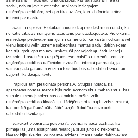
saņemšanai". Tādā gadījumā darbības, kas saistītas ar mantas
sadali, nebūtu jāveic attiecībā uz visām izslēgtajām
uzņēmējsabiedrībām, bet gan tikai uz tām, kuru dalībnieki izrāda
interesi par mantu.
Saeima nepiekrīt Pieteikuma iesniedzēja viedoklim un norāda, ka
ne katrs citādais risinājums atzīstams par saudzējošāku. Pieteikuma
iesniedzēja piedāvātie risinājumi nozīmētu to, ka valsts nodrošina vēl
vienu iespēju veikt uzņēmējsabiedrības mantas sadali dalībniekiem,
kas triju gadu garumā nav uzskatījuši par vajadzīgu šādu iespēju
izmantot. Pašreizējais regulējums esot balstīts uz pieņēmumu, ka
uzņēmējsabiedrības dalībnieks ir zaudējis interesi par mantu, ja
vairāku gadu garumā nav izmantojis tiesības sabiedrību likvidēt un
saņemt likvidācijas kvotu.
Papildus tam pieaicinātā persona A. Strupišs norāda, ka
apstrīdētās normas mērķis bijis radīt ekonomiskus mehānismus, kas
stimulē uzņēmējsabiedrības dalībniekus pašus veikt
uzņēmējsabiedrības likvidāciju. Tādējādi esot ietaupīti valsts resursi,
kas pretējā gadījumā būtu jātērē uzņēmējdarbību neveicošo
sabiedrību likvidācijai.
Savukārt pieaicinātā persona A. Lošmanis pauž uzskatu, ka
pirmajā lasījumā apstiprinātā redakcija bijusi juridiski nekorekta.
Neesot bijis skaidrs, ko nozīmē jēdziens "manta pāriet dalībniekiem