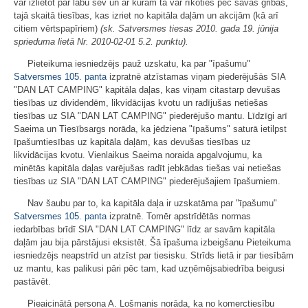
var izlietot par labu sev un ar kurām tā var rīkoties pēc savas gribas,
tajā skaitā tiesības, kas izriet no kapitāla daļām un akcijām (kā arī
citiem vērtspapīriem)
(sk. Satversmes tiesas 2010. gada 19. jūnija
sprieduma lietā Nr. 2010-02-01 5.2. punktu).
Pieteikuma iesniedzējs pauž uzskatu, ka par "īpašumu"
Satversmes
105. panta
izpratnē atzīstamas viņam piederējušās SIA
"DAN LAT CAMPING" kapitāla daļas, kas viņam citastarp devušas
tiesības uz dividendēm, likvidācijas kvotu un radījušas netiešas
tiesības uz SIA "DAN LAT CAMPING" piederējušo mantu. Līdzīgi arī
Saeima un Tiesībsargs norāda, ka jēdziena "īpašums" saturā ietilpst
īpašumtiesības uz kapitāla daļām, kas devušas tiesības uz
likvidācijas kvotu. Vienlaikus Saeima noraida apgalvojumu, ka
minētās kapitāla daļas varējušas radīt jebkādas tiešas vai netiešas
tiesības uz SIA "DAN LAT CAMPING" piederējušajiem īpašumiem.
Nav šaubu par to, ka kapitāla daļa ir uzskatāma par "īpašumu"
Satversmes
105. panta
izpratnē. Tomēr apstrīdētās normas
iedarbības brīdī SIA "DAN LAT CAMPING" līdz ar savām kapitāla
daļām jau bija pārstājusi eksistēt. Šā īpašuma izbeigšanu Pieteikuma
iesniedzējs neapstrīd un atzīst par tiesisku. Strīds lietā ir par tiesībām
uz mantu, kas palikusi pāri pēc tam, kad uzņēmējsabiedrība beigusi
pastāvēt.
Pieaicinātā persona A. Lošmanis norāda, ka no komerctiesību