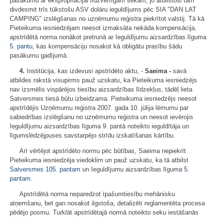
pasākumu ar ekspropriācijai līdzvērtīgām sekām, jo atbilstoši tam
divdesmit trīs tūkstošu ASV dolāru ieguldījums pēc SIA "DAN LAT
CAMPING" izslēgšanas no uzņēmumu reģistra piekrītot valstij. Tā kā
Pieteikuma iesniedzējam neesot izmaksāta nekāda kompensācija,
apstrīdētā norma nonākot pretrunā ar Ieguldījumu aizsardzības līguma
5. pantu
, kas kompensāciju nosakot kā obligātu prasību šādu
pasākumu gadījumā.
4.
Institūcija, kas izdevusi apstrīdēto aktu, -
Saeima
-
savā
atbildes rakstā visupirms pauž uzskatu, ka Pieteikuma iesniedzējs
nav izsmēlis vispārējos tiesību aizsardzības līdzekļus, tādēļ lieta
Satversmes tiesā būtu izbeidzama. Pieteikuma iesniedzējs neesot
apstrīdējis Uzņēmumu reģistra 2007. gada 10. jūlija lēmumu par
sabiedrības izslēgšanu no uzņēmumu reģistra un neesot ievērojis
Ieguldījumu aizsardzības līguma 9. pantā noteikto ieguldītāja un
līgumslēdzējpuses savstarpējo strīdu izskatīšanas kārtību.
Arī vērtējot apstrīdēto normu pēc būtības, Saeima nepiekrīt
Pieteikuma iesniedzēja viedoklim un pauž uzskatu, ka tā atbilst
Satversmes
105. pantam
un Ieguldījumu aizsardzības līguma
5.
pantam
.
Apstrīdētā norma neparedzot īpašumtiesību mehānisku
atņemšanu, bet gan nosakot ilgstoša, detalizēti reglamentēta procesa
pēdējo posmu. Turklāt apstrīdētajā normā noteikto seku iestāšanās