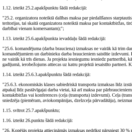
1.12. izteikt 25.2.apakšpunktu šādā redakcijā:
"25.2. organizatora noteiktā dalības maksa par piedalīšanos starptautisk
teritorijas, tai skaitā organizatora noteiktā maksa par kontaktbiržas, t
darbībai vienam komersantam);";
1.13. izteikt 25.6.apakšpunkta ievaddaļu šādā redakcijā:
"25.6. komandējuma (darba brauciena) izmaksas ne vairāk kā trim darb
komandējumiem un darbinieku darba braucieniem saistītie izdevumi. K
ne vairāk kā trīs dienas. Ja projekta iesniegumu iesniedz partnerībā, k
gadījumā, ierobežojums attiecas uz katru projektā iesaistīto partneri.
1.14. izteikt 25.6.3.apakšpunktu šādā redakcijā:
"25.6.3. ekonomiskās klases sabiedriskā transporta izmaksas līdz izstād
atpakaļ līdz pastāvīgajai darba vietai, kā arī maksa par pārbraucieniem,
kontaktbiržas vai konferences (ceļa (transporta) izdevumi). Ceļa (transp
sniedzēja (piemēram, aviokompānijas, dzelzceļa pārvadātāja), neizma
1.15. svītrot 25.7.apakšpunktu;
1.16. izteikt 26.punktu šādā redakcijā:
"26. Kopējās projekta attiecināmās izmaksas nedrīkst pārsniegt 30 % 