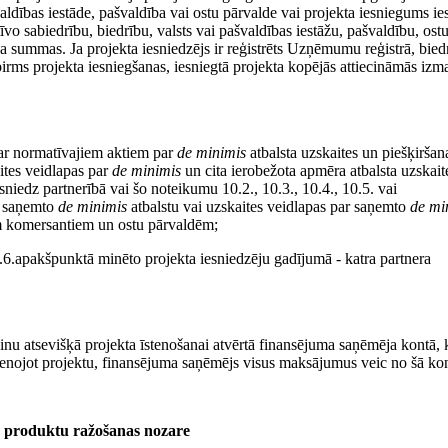
valdības iestāde, pašvaldība vai ostu pārvalde vai projekta iesniegums ie
īvo sabiedrību, biedrību, valsts vai pašvaldības iestāžu, pašvaldību, ost
 summas. Ja projekta iesniedzējs ir reģistrēts Uzņēmumu reģistrā, bied
rms projekta iesniegšanas, iesniegtā projekta kopējās attiecināmās izm
ar normatīvajiem aktiem par
de minimis
atbalsta uzskaites un piešķiršan
ites veidlapas par
de minimis
un cita ierobežota apmēra atbalsta uzskait
niedz partnerībā vai šo noteikumu 10.2., 10.3., 10.4., 10.5. vai
ar saņemto
de minimis
atbalstu vai uzskaites veidlapas par saņemto
de mi
iem komersantiem un ostu pārvaldēm;
10.6.apakšpunktā minēto projekta iesniedzēju gadījumā - katra partnera
nu atsevišķā projekta īstenošanai atvērtā finansējuma saņēmēja kontā, 
nojot projektu, finansējuma saņēmējs visus maksājumus veic no šā kon
s produktu ražošanas nozare