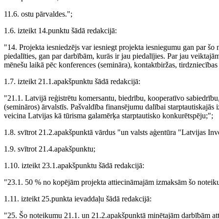
11.6. ostu pārvaldes.";
1.6. izteikt 14.punktu šādā redakcijā:
"14. Projekta iesniedzējs var iesniegt projekta iesniegumu gan par š
piedalīties, gan par darbībām, kurās ir jau piedalījies. Par jau veiktajā
mēnešu laikā pēc konferences (semināra), kontaktbiržas, tirdzniecības 
1.7. izteikt 21.1.apakšpunktu šādā redakcijā:
"21.1. Latvijā reģistrētu komersantu, biedrību, kooperatīvo sabiedrību
(semināros) ārvalstīs. Pašvaldība finansējumu dalībai starptautiskajās
veicina Latvijas kā tūrisma galamērķa starptautisko konkurētspēju;";
1.8. svītrot 21.2.apakšpunktā vārdus "un valsts aģentūra "Latvijas Inve
1.9. svītrot 21.4.apakšpunktu;
1.10. izteikt 23.1.apakšpunktu šādā redakcijā:
"23.1. 50 % no kopējām projekta attiecināmajām izmaksām šo noteik
1.11. izteikt 25.punkta ievaddaļu šādā redakcijā:
"25. Šo noteikumu 21.1. un 21.2.apakšpunktā minētajām darbībām atti