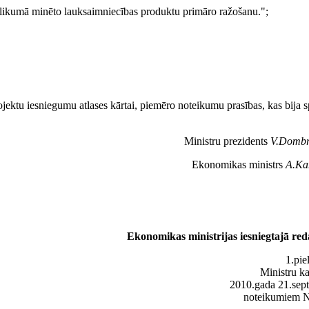
elikumā minēto lauksaimniecības produktu primāro ražošanu.";
rojektu iesniegumu atlases kārtai, piemēro noteikumu prasības, kas bija 
Ministru prezidents
V.Dombr
Ekonomikas ministrs
A.Ka
Ekonomikas ministrijas iesniegtajā red
1.pie
Ministru k
2010.gada 21.sep
noteikumiem 