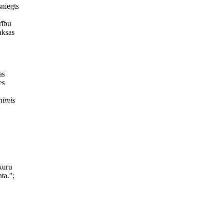
sniegts
u
rību
aksas
as
es
nimis
kuru
ta.";