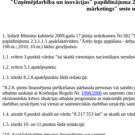
"Uzņēmējdarbība un inovācijas" papildinājuma 2.3
mārketings" sesto
1. Izdarīt Ministru kabineta 2009.gada 17.jūnija noteikumos Nr.582
papildinājuma 2.3.1.1.1.apakšaktivitātes "Ārējo tirgu apgūšana - ārēj
198.nr.; 2010, 10.nr.) šādus grozījumus:
1.1. svītrot 3.punktā vārdus "tai skaitā vienotajos nacionālajos stendos
1.2. svītrot 5.1.apakšpunktu;
1.3. izteikt 8.2.8.apakšpunktu šādā redakcijā:
"8.2.8. pirms finansējuma piešķiršanas pārbauda personas vai saistīto
atbalstu saskaņā ar Komisijas Regulu Nr.
1998/2006
un saņemto citu i
ekonomiskās krīzes situācijas atbalsta programmu ar maksimāli pieļ
darbības uzsācējam vai vienai ar saimnieciskās darbības uzsācēju saist
1.4. aizstāt 9.punktā skaitli un vārdu "8 217 553 lati" ar skaitli un vā
1.5. izteikt 10. un 11.punktu šādā redakcijā:
"10. Apakšaktivitātes ietvaros finansējumu var saņemt: