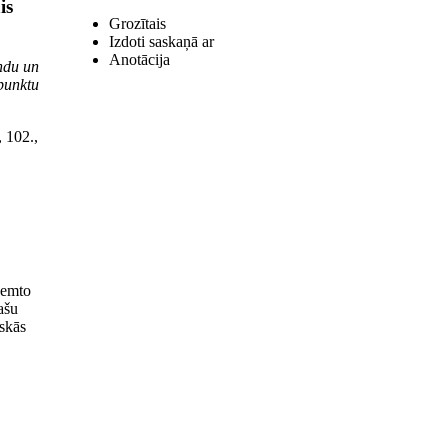
is
Grozītais
Izdoti saskaņā ar
Anotācija
ondu un
punktu
 102.,
ņemto
ašu
skās