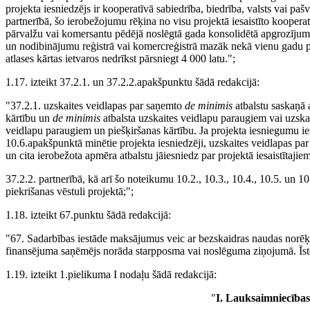
projekta iesniedzējs ir kooperatīvā sabiedrība, biedrība, valsts vai paš
partnerībā, šo ierobežojumu rēķina no visu projektā iesaistīto kooperat
pārvalžu vai komersantu pēdējā noslēgtā gada konsolidētā apgrozījuma
un nodibinājumu reģistrā vai komercreģistrā mazāk nekā vienu gadu pi
atlases kārtas ietvaros nedrīkst pārsniegt 4 000 latu.";
1.17. izteikt 37.2.1. un 37.2.2.apakšpunktu šādā redakcijā:
"37.2.1. uzskaites veidlapas par saņemto
de minimis
atbalstu saskaņā 
kārtību un
de minimis
atbalsta uzskaites veidlapu paraugiem vai uzska
veidlapu paraugiem un piešķiršanas kārtību. Ja projekta iesniegumu ies
10.6.apakšpunktā minētie projekta iesniedzēji, uzskaites veidlapas p
un cita ierobežota apmēra atbalstu jāiesniedz par projektā iesaistītaj
37.2.2. partnerībā, kā arī šo noteikumu 10.2., 10.3., 10.4., 10.5. un 
piekrišanas vēstuli projektā;";
1.18. izteikt 67.punktu šādā redakcijā:
"67. Sadarbības iestāde maksājumus veic ar bezskaidras naudas norēķi
finansējuma saņēmējs norāda starpposma vai noslēguma ziņojumā. Īste
1.19. izteikt 1.pielikuma I nodaļu šādā redakcijā:
"
I. Lauksaimniecība