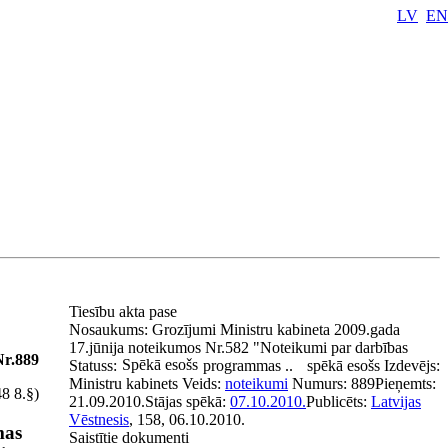
LV
EN
Tiesību akta pase
Nosaukums:
Grozījumi Ministru kabineta 2009.gada
17.jūnija noteikumos Nr.582 "Noteikumi par darbības
Nr.889
Spēkā esošs
Statuss:
programmas ..
spēkā esošs
Izdevējs:
Ministru kabinets
Veids:
noteikumi
Numurs:
889
Pieņemts:
48 8.§)
21.09.2010.
Stājas spēkā:
07.10.2010.
Publicēts:
Latvijas
Vēstnesis
, 158, 06.10.2010.
mas
Saistītie dokumenti