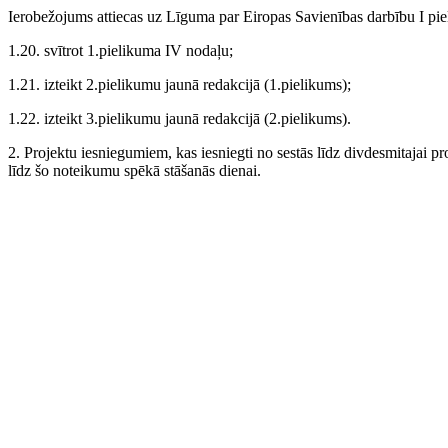
Ierobežojums attiecas uz Līguma par Eiropas Savienības darbību I pi
1.20. svītrot 1.pielikuma IV nodaļu;
1.21. izteikt 2.pielikumu jaunā redakcijā (1.pielikums);
1.22. izteikt 3.pielikumu jaunā redakcijā (2.pielikums).
2. Projektu iesniegumiem, kas iesniegti no sestās līdz divdesmitajai p
līdz šo noteikumu spēkā stāšanās dienai.