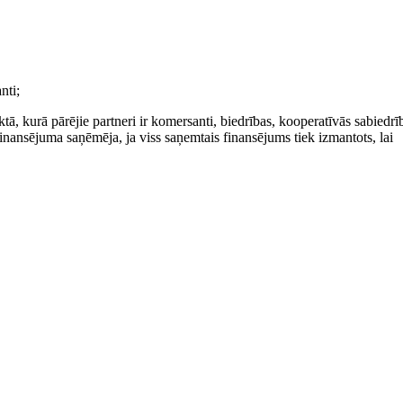
nti;
tā, kurā pārējie partneri ir komersanti, biedrības, kooperatīvās sabiedrī
finansējuma saņēmēja, ja viss saņemtais finansējums tiek izmantots, lai