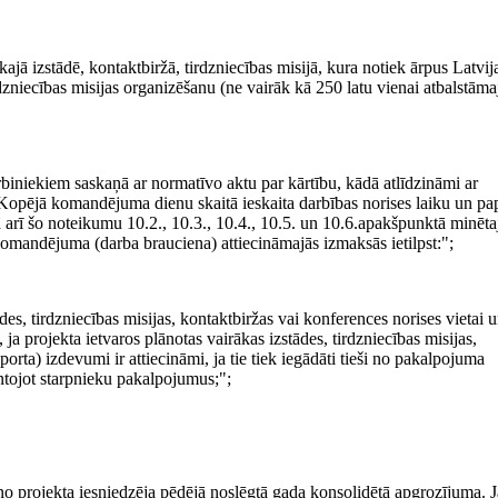
ajā izstādē, kontaktbiržā, tirdzniecības misijā, kura notiek ārpus Latvij
irdzniecības misijas organizēšanu (ne vairāk kā 250 latu vienai atbalstāma
iniekiem saskaņā ar normatīvo aktu par kārtību, kādā atlīdzināmi ar
opējā komandējuma dienu skaitā ieskaita darbības norises laiku un pa
ā arī šo noteikumu 10.2., 10.3., 10.4., 10.5. un 10.6.apakšpunktā minēta
 Komandējuma (darba brauciena) attiecināmajās izmaksās ietilpst:";
es, tirdzniecības misijas, kontaktbiržas vai konferences norises vietai 
 ja projekta ietvaros plānotas vairākas izstādes, tirdzniecības misijas,
orta) izdevumi ir attiecināmi, ja tie tiek iegādāti tieši no pakalpojuma
ntojot starpnieku pakalpojumus;";
no projekta iesniedzēja pēdējā noslēgtā gada konsolidētā apgrozījuma. J