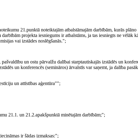
o noteikumu 21.punktā noteiktajām atbalstāmajām darbībām, kurās plāno
m darbībām projekta iesniegums ir atbalstāms, ja tas iesniegts ne vēlāk kā
misijas vai izstādes noslēgšanās.";
, pašvaldību un ostu pārvalžu dalībai starptautiskajās izstādēs un konfe
 izstādēs un konferencēs (semināros) ārvalstīs var saņemt, ja dalība pas
stīciju un attīstības aģentūra"";
umu 21.1. un 21.2.apakšpunktā minētajām darbībām;";
ecināmas ir šādas izmaksas:";