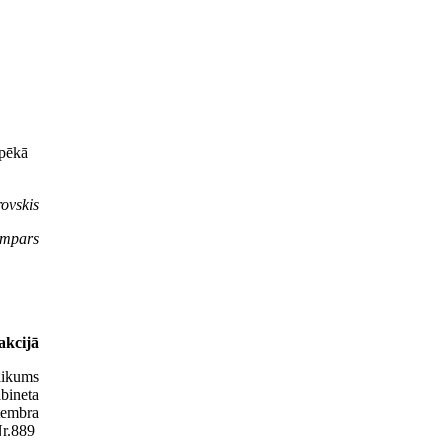
spēkā
ovskis
mpars
akcijā
likums
abineta
tembra
Nr.889