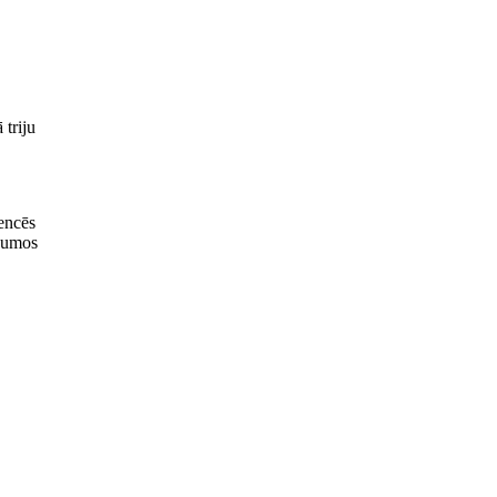
 triju
rencēs
ākumos