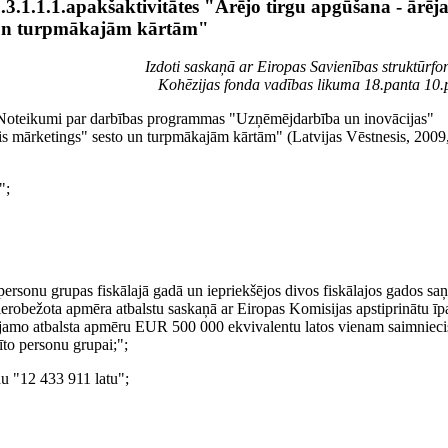
.1.1.1.apakšaktivitātes "Ārējo tirgu apgūšana - ārēja
 un turpmākajām kārtām"
Izdoti saskaņā ar Eiropas Savienības struktūrf
Kohēzijas fonda vadības likuma 18.panta 10.
 "Noteikumi par darbības programmas "Uzņēmējdarbība un inovācijas"
ais mārketings" sesto un turpmākajām kārtām" (Latvijas Vēstnesis, 2009,
";
 personu grupas fiskālajā gadā un iepriekšējos divos fiskālajos gados sa
erobežota apmēra atbalstu saskaņā ar Eiropas Komisijas apstiprinātu īp
aujamo atbalsta apmēru EUR 500 000 ekvivalentu latos vienam saimnieci
īto personu grupai;";
rdu "12 433 911 latu";