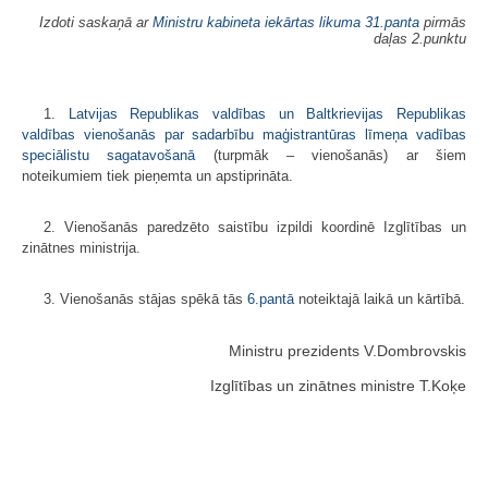
Izdoti saskaņā ar
Ministru kabineta iekārtas likuma
31.panta
pirmās
daļas 2.punktu
1.
Latvijas Republikas valdības un Baltkrievijas Republikas
valdības vienošanās par sadarbību maģistrantūras līmeņa vadības
speciālistu sagatavošanā
(turpmāk – vienošanās) ar šiem
noteikumiem tiek pieņemta un apstiprināta.
2. Vienošanās paredzēto saistību izpildi koordinē Izglītības un
zinātnes ministrija.
3. Vienošanās stājas spēkā tās
6.pantā
noteiktajā laikā un kārtībā.
Ministru prezidents V.Dombrovskis
Izglītības un zinātnes ministre T.Koķe