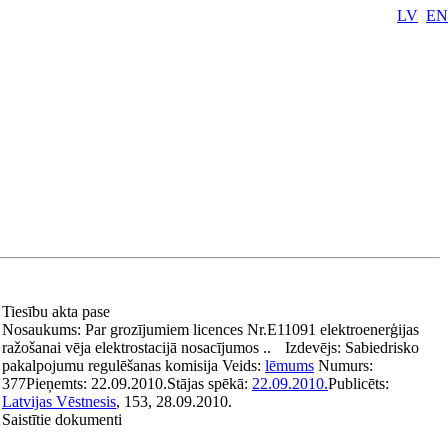
LV
EN
Tiesību akta pase
Nosaukums:
Par grozījumiem licences Nr.E11091 elektroenerģijas
ražošanai vēja elektrostacijā nosacījumos ..
Izdevējs:
Sabiedrisko
pakalpojumu regulēšanas komisija
Veids:
lēmums
Numurs:
377
Pieņemts:
22.09.2010.
Stājas spēkā:
22.09.2010.
Publicēts:
Latvijas Vēstnesis
, 153, 28.09.2010.
Saistītie dokumenti