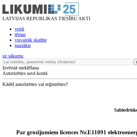
LATVIJAS REPUBLIKAS TIESĪBU AKTI
veidi
tēmas
visvairāk skatītie
jaunākie
uz sākumu
Izvērstā meklēšana
Autorizēties savā kontā
Kādēļ autorizēties vai reģistrēties?
Sabiedrisk
Par grozījumiem licences Nr.E11091 elektroenerģ