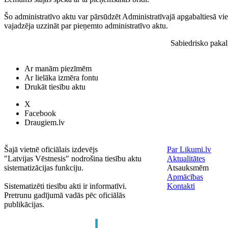
Šo administratīvo aktu var pārsūdzēt Administratīvajā apgabaltiesā vie
vajadzēja uzzināt par pieņemto administratīvo aktu.
Sabiedrisko paka
Ar manām piezīmēm
Ar lielāka izmēra fontu
Drukāt tiesību aktu
X
Facebook
Draugiem.lv
Šajā vietnē oficiālais izdevējs
Par Likumi.lv
"Latvijas Vēstnesis" nodrošina tiesību aktu
Aktualitātes
sistematizācijas funkciju.
Atsauksmēm
Apmācības
Sistematizēti tiesību akti ir informatīvi.
Kontakti
Pretrunu gadījumā vadās pēc oficiālās
publikācijas.