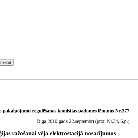
meklēt
o pakalpojumu regulēšanas komisijas padomes lēmums Nr.377
Rīgā 2010.gada 22.septembrī (prot. Nr.34, 6.p.)
ijas ražošanai vēja elektrostacijā nosacījumos