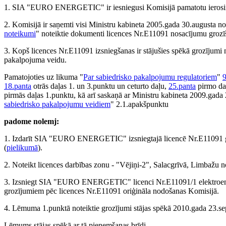
1. SIA "EURO ENERGETIC" ir iesniegusi Komisijā pamatotu ierosin
2. Komisijā ir saņemti visi Ministru kabineta 2005.gada 30.augusta n
noteikumi
" noteiktie dokumenti licences Nr.E11091 nosacījumu grozī
3. Kopš licences Nr.E11091 izsniegšanas ir stājušies spēkā grozījumi 
pakalpojuma veidu.
Pamatojoties uz likuma "
Par sabiedrisko pakalpojumu regulatoriem
"
9
18.panta
otrās daļas 1. un 3.punktu un ceturto daļu,
25.panta
pirmo da
pirmās daļas 1.punktu, kā arī saskaņā ar Ministru kabineta 2009.gad
sabiedrisko pakalpojumu veidiem
" 2.1.apakšpunktu
padome nolemj:
1. Izdarīt SIA "EURO ENERGETIC" izsniegtajā licencē Nr.E11091 gro
(
pielikumā
).
2. Noteikt licences darbības zonu - "Vējiņi-2", Salacgrīvā, Limbažu 
3. Izsniegt SIA "EURO ENERGETIC" licenci Nr.E11091/1 elektroenerģij
grozījumiem pēc licences Nr.E11091 oriģināla nodošanas Komisijā.
4. Lēmuma 1.punktā noteiktie grozījumi stājas spēkā 2010.gada 23.se
Lēmums stājas spēkā ar tā pieņemšanas brīdi.