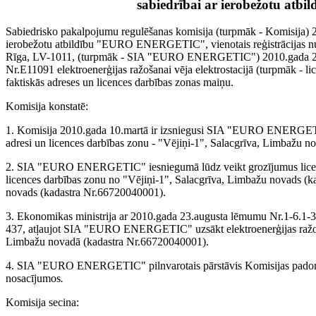
sabiedrībai ar ierobežotu a
Sabiedrisko pakalpojumu regulēšanas komisija (turpmāk - Komisija) 20
ierobežotu atbildību "EURO ENERGETIC", vienotais reģistrācijas num
Rīga, LV-1011, (turpmāk - SIA "EURO ENERGETIC") 2010.gada 26.au
Nr.E11091 elektroenerģijas ražošanai vēja elektrostacijā (turpmāk - 
faktiskās adreses un licences darbības zonas maiņu.
Komisija konstatē:
1. Komisija 2010.gada 10.martā ir izsniegusi SIA "EURO ENERGETIC
adresi un licences darbības zonu - "Vējiņi-1", Salacgrīva, Limbažu 
2. SIA "EURO ENERGETIC" iesniegumā lūdz veikt grozījumus licenc
licences darbības zonu no "Vējiņi-1", Salacgrīva, Limbažu novads (
novads (kadastra Nr.66720040001).
3. Ekonomikas ministrija ar 2010.gada 23.augusta lēmumu Nr.1-6.1-37
437, atļaujot SIA "EURO ENERGETIC" uzsākt elektroenerģijas ražoša
Limbažu novadā (kadastra Nr.66720040001).
4. SIA "EURO ENERGETIC" pilnvarotais pārstāvis Komisijas padome
nosacījumos
.
Komisija secina: