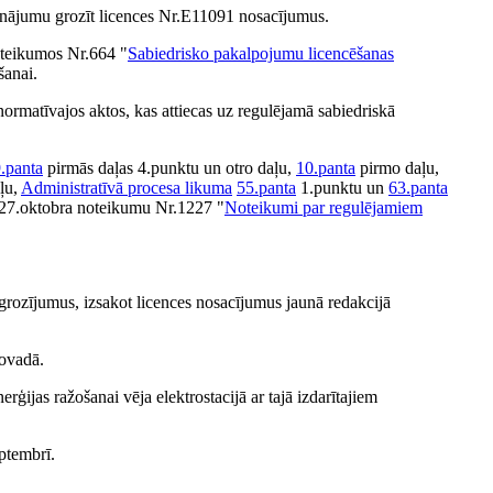
ājumu grozīt licences Nr.E11091 nosacījumus.
oteikumos Nr.664 "
Sabiedrisko pakalpojumu licencēšanas
šanai.
normatīvajos aktos, kas attiecas uz regulējamā sabiedriskā
.panta
pirmās daļas 4.punktu un otro daļu,
10.panta
pirmo daļu,
ļu,
Administratīvā procesa likuma
55.panta
1.punktu un
63.panta
a 27.oktobra noteikumu Nr.1227 "
Noteikumi par regulējamiem
zījumus, izsakot licences nosacījumus jaunā redakcijā
novadā.
as ražošanai vēja elektrostacijā ar tajā izdarītajiem
ptembrī.