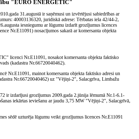
tbildību "EURO ENERGETIC"
10.gada 31.augustā ir saņēmusi un izvērtējusi sabiedrības ar
urs: 40003136320, juridiskā adrese: Tērbatas iela 42/44-2,
gusta iesniegumu ar lūgumu izdarīt grozījumus licences
licence Nr.E11091) nosacījumos sakarā ar komersanta objekta
" licenci Nr.E11091, nosakot komersanta objekta faktisko
novads (kadastra Nr.66720040462).
ē Nr.E11091, mainot komersanta objekta faktisko adresi un
kadastra Nr.66720040462) uz "Vējiņi-2", Salacgrīva, Limbažu
2 ir izdarījusi grozījumus 2009.gada 2.jūnija lēmumā Nr.1-6.1-
nas iekārtas ieviešanu ar jaudu 3,75 MW "Vējiņi-2", Salacgrīvā,
s sēdē uzturēja lūgumu veikt grozījumus licences Nr.E11091