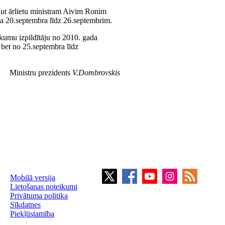
aut ārlietu ministram Aivim Ronim
 20.septembra līdz 26.septembrim.
ākumu izpildītāju no 2010. gada
 bet no 25.septembra līdz
Ministru prezidents
V.Dombrovskis
Mobilā versija
Lietošanas noteikumi
Privātuma politika
Sīkdatnes
Piekļūstamība