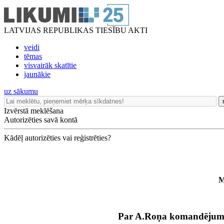
LATVIJAS REPUBLIKAS TIESĪBU AKTI
veidi
tēmas
visvairāk skatītie
jaunākie
uz sākumu
Izvērstā meklēšana
Autorizēties savā kontā
Kādēļ autorizēties vai reģistrēties?
M
Par A.Roņa komandēju