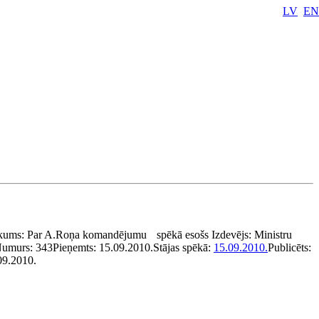
LV
EN
kums:
Par A.Roņa komandējumu
spēkā esošs
Izdevējs:
Ministru
umurs:
343
Pieņemts:
15.09.2010.
Stājas spēkā:
15.09.2010.
Publicēts:
09.2010.