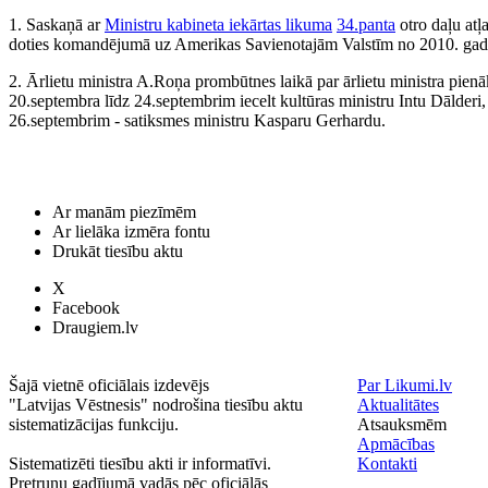
1. Saskaņā ar
Ministru kabineta iekārtas likuma
34.panta
otro daļu atļ
doties komandējumā uz Amerikas Savienotajām Valstīm no 2010. gada
2. Ārlietu ministra A.Roņa prombūtnes laikā par ārlietu ministra pien
20.septembra līdz 24.septembrim iecelt kultūras ministru Intu Dālderi,
26.septembrim - satiksmes ministru Kasparu Gerhardu.
Ar manām piezīmēm
Ar lielāka izmēra fontu
Drukāt tiesību aktu
X
Facebook
Draugiem.lv
Šajā vietnē oficiālais izdevējs
Par Likumi.lv
"Latvijas Vēstnesis" nodrošina tiesību aktu
Aktualitātes
sistematizācijas funkciju.
Atsauksmēm
Apmācības
Sistematizēti tiesību akti ir informatīvi.
Kontakti
Pretrunu gadījumā vadās pēc oficiālās