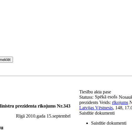
meklēt
Tiesību akta pase
Spēkā esošs
Statuss:
Nosau
prezidents
Veids:
rīkojums
N
inistru prezidenta rīkojums Nr.343
Latvijas Vēstnesis
, 148, 17.
Saistītie dokumenti
Rīgā 2010.gada 15.septembrī
Saistītie dokumenti
mu