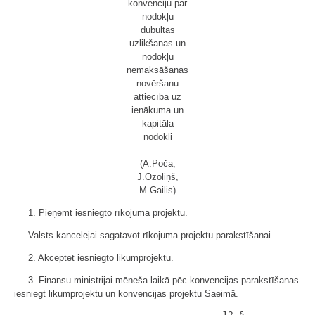
konvenciju par
nodokļu
dubultās
uzlikšanas un
nodokļu
nemaksāšanas
novēršanu
attiecībā uz
ienākuma un
kapitāla
nodokli
______________________________________
(A.Poča,
J.Ozoliņš,
M.Gailis)
1. Pieņemt iesniegto rīkojuma projektu.
Valsts kancelejai sagatavot rīkojuma projektu parakstīšanai.
2. Akceptēt iesniegto likumprojektu.
3. Finansu ministrijai mēneša laikā pēc konvencijas parakstīšanas
iesniegt likumprojektu un konvencijas projektu Saeimā.