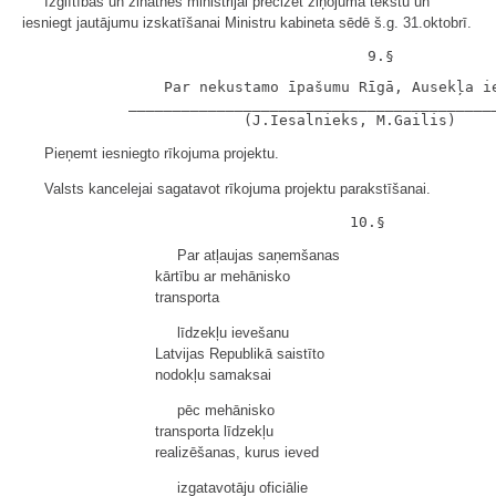
Izglītības un zinātnes ministrijai precizēt ziņojuma tekstu un
iesniegt jautājumu izskatīšanai Ministru kabineta sēdē š.g. 31.oktobrī.
                Par nekustamo īpašumu Rīgā, Ausekļa ie
            __________________________________________
Pieņemt iesniegto rīkojuma projektu.
Valsts kancelejai sagatavot rīkojuma projektu parakstīšanai.
Par atļaujas saņemšanas
kārtību ar mehānisko
transporta
līdzekļu ievešanu
Latvijas Republikā saistīto
nodokļu samaksai
pēc mehānisko
transporta līdzekļu
realizēšanas, kurus ieved
izgatavotāju oficiālie