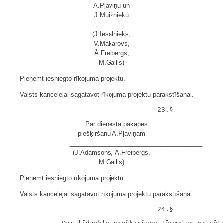
A.Pļaviņu un
J.Muižnieku
______________________________________
(J.Iesalnieks,
V.Makarovs,
Ā.Freibergs,
M.Gailis)
Pieņemt iesniegto rīkojuma projektu.
Valsts kancelejai sagatavot rīkojuma projektu parakstīšanai.
Par dienesta pakāpes
piešķiršanu A.Pļaviņam
______________________________________
(J.Ādamsons, Ā.Freibergs,
M.Gailis)
Pieņemt iesniegto rīkojuma projektu.
Valsts kancelejai sagatavot rīkojuma projektu parakstīšanai.
             Par līdzekļu piešķiršanu Jūrmalas pilsēta