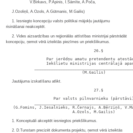
V.Birkavs, P.Apinis, I.Sāmīte, A.Poča,
J.Ozoliņš, A.Ozols, A.Gūtmanis, M.Gailis)
1. Iesniegto koncepciju valsts politikai mājokļu jautājumu
risināšanai neakceptēt.
2. Vides aizsardzības un reģionālās attīstības ministrijai pārstrādāt
koncepciju, ņemot vērā izteiktās piezīmes un priekšlikumus.
                 Par ierēdņu amatu pretendentu atestāc
                 Iekšlietu ministrijas centrālajā apar
            __________________________________________
Jautājuma izskatīšanu atlikt.
                    Par valsts pilnvarnieku (pārstāvi)
            __________________________________________
   (G.Fomins, J.Iesalnieks, R.Černajs, A.Bērziņš, V.Ma
1. Konceptuāli akceptēt iesniegtos priekšlikumus.
2. D.Tunstam precizēt dokumenta projektu, ņemot vērā izteiktās