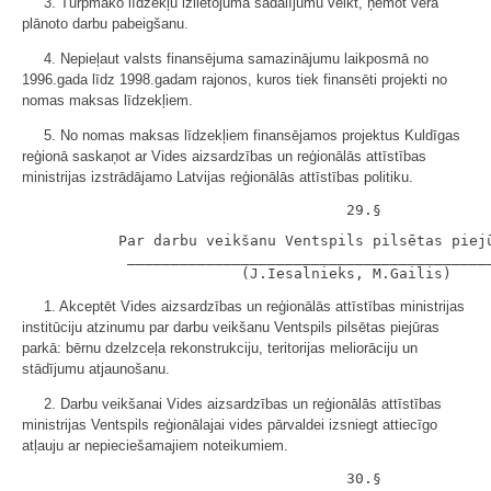
3. Turpmāko līdzekļu izlietojuma sadalījumu veikt, ņemot vērā
plānoto darbu pabeigšanu.
4. Nepieļaut valsts finansējuma samazinājumu laikposmā no
1996.gada līdz 1998.gadam rajonos, kuros tiek finansēti projekti no
nomas maksas līdzekļiem.
5. No nomas maksas līdzekļiem finansējamos projektus Kuldīgas
reģionā saskaņot ar Vides aizsardzības un reģionālās attīstības
ministrijas izstrādājamo Latvijas reģionālās attīstības politiku.
           Par darbu veikšanu Ventspils pilsētas piejū
            __________________________________________
1. Akceptēt Vides aizsardzības un reģionālās attīstības ministrijas
institūciju atzinumu par darbu veikšanu Ventspils pilsētas piejūras
parkā: bērnu dzelzceļa rekonstrukciju, teritorijas meliorāciju un
stādījumu atjaunošanu.
2. Darbu veikšanai Vides aizsardzības un reģionālās attīstības
ministrijas Ventspils reģionālajai vides pārvaldei izsniegt attiecīgo
atļauju ar nepieciešamajiem noteikumiem.