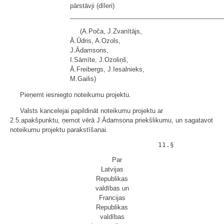
pārstāvji (dīleri)
____________________________________________
(A.Poča, J.Zvanītājs,
Ā.Ūdris, A.Ozols,
J.Ādamsons,
I.Sāmīte, J.Ozoliņš,
Ā.Freibergs, J.Iesalnieks,
M.Gailis)
Pieņemt iesniegto noteikumu projektu.
Valsts kancelejai papildināt noteikumu projektu ar
2.5.apakšpunktu, ņemot vērā J.Ādamsona priekšlikumu, un sagatavot
noteikumu projektu parakstīšanai.
Par
Latvijas
Republikas
valdības un
Francijas
Republikas
valdības