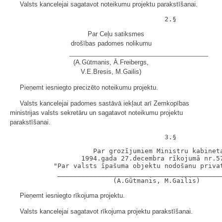
Valsts kancelejai sagatavot noteikumu projektu parakstīšanai.
Par Ceļu satiksmes
drošības padomes nolikumu
________________________________________
(A.Gūtmanis, Ā.Freibergs,
V.E.Bresis, M.Gailis)
Pieņemt iesniegto precizēto noteikumu projektu.
Valsts kancelejai padomes sastāvā iekļaut arī Zemkopības
ministrijas valsts sekretāru un sagatavot noteikumu projektu
parakstīšanai.
                     Par grozījumiem Ministru kabineta
                  1994.gada 27.decembra rīkojumā nr.57
           "Par valsts īpašuma objektu nodošanu privat
            __________________________________________
Pieņemt iesniegto rīkojuma projektu.
Valsts kancelejai sagatavot rīkojuma projektu parakstīšanai.