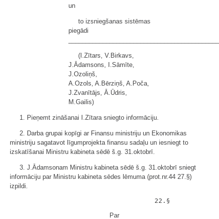
un
to izsniegšanas sistēmas
piegādi
____________________________________________
(I.Zītars, V.Birkavs,
J.Ādamsons, I.Sāmīte,
J.Ozoliņš,
A.Ozols, A.Bērziņš, A.Poča,
J.Zvanītājs, Ā.Ūdris,
M.Gailis)
1. Pieņemt zināšanai I.Zītara sniegto informāciju.
2. Darba grupai kopīgi ar Finansu ministriju un Ekonomikas
ministriju sagatavot līgumprojekta finansu sadaļu un iesniegt to
izskatīšanai Ministru kabineta sēdē š.g. 31.oktobrī.
3. J.Ādamsonam Ministru kabineta sēdē š.g. 31.oktobrī sniegt
informāciju par Ministru kabineta sēdes lēmuma (prot.nr.44 27.§)
izpildi.
Par