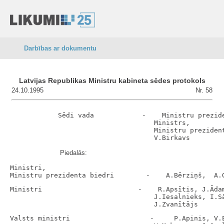
Darbības ar dokumentu
Latvijas Republikas Ministru kabineta sēdes protokols
24.10.1995
Nr. 58
            Sēdi vada            -    Ministru prezide
                                    Ministrs,

                                    Ministru prezident
Piedalās:
Ministri,

Ministri                        -    R.Apsītis, J.Ādam
                                    J.Iesalnieks, I.Sā
Valsts ministri                    -     P.Apinis, V.E