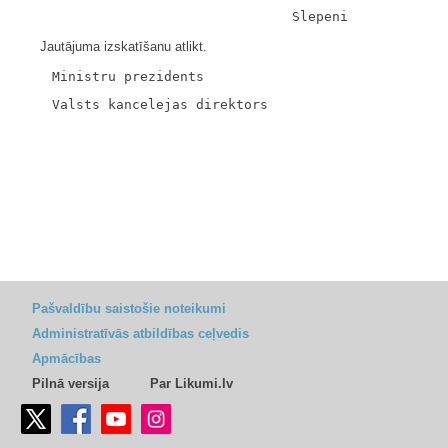
Jautājuma izskatīšanu atlikt.
Pašvaldību saistošie noteikumi
Administratīvās atbildības ceļvedis
Apmācības
Pilnā versija
Par Likumi.lv