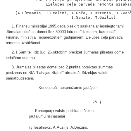
                 Lielupes ceļa pārvada remonta uzsākša
            __________________________________________
    (A.Gūtmanis, J.Ozoliņš, A.Poča, J.Ritenis, J.Zvanī
1. Finansu ministrijai 1995.gadā piešķirt saskaņā ar iesniegto tāmi
Jūrmalas pilsētas domei līdz 30000 latu no līdzekļiem, kas iedalīti
Finansu ministrijai neparedzētiem gadījumiem, Lielupes ceļa pārvada
remonta uzsākšanai.
2. I.Sāmītei līdz š.g. 26.oktobrim precizēt Jūrmalas pilsētas domei
iedalāmo summu.
3. Jūrmalas pilsētas domei pēc 2.punktā noteiktās summas
piedziņas no SIA "Latvijas Statoil" atmaksāt līdzekļus valsts
pamatbudžetam.
Konceptuāli apspriežamie jautājumi
________________________________
Koncepcija valsts politikai mājokļu
jautājumu risināšanai
_________________________________________________
(J.Iesalnieks, A.Auziņš, A.Bērziņš,