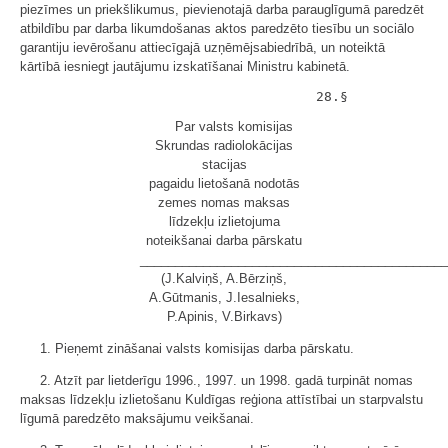
piezīmes un priekšlikumus, pievienotajā darba parauglīgumā paredzēt
atbildību par darba likumdošanas aktos paredzēto tiesību un sociālo
garantiju ievērošanu attiecīgajā uzņēmējsabiedrībā, un noteiktā
kārtībā iesniegt jautājumu izskatīšanai Ministru kabinetā.
Par valsts komisijas
Skrundas radiolokācijas
stacijas
pagaidu lietošanā nodotās
zemes nomas maksas
līdzekļu izlietojuma
noteikšanai darba pārskatu
____________________________________________
(J.Kalviņš, A.Bērziņš,
A.Gūtmanis, J.Iesalnieks,
P.Apinis, V.Birkavs)
1. Pieņemt zināšanai valsts komisijas darba pārskatu.
2. Atzīt par lietderīgu 1996., 1997. un 1998. gadā turpināt nomas
maksas līdzekļu izlietošanu Kuldīgas reģiona attīstībai un starpvalstu
līgumā paredzēto maksājumu veikšanai.