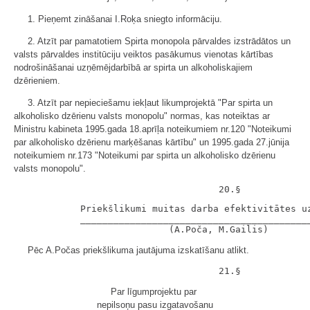
1. Pieņemt zināšanai I.Roķa sniegto informāciju.
2. Atzīt par pamatotiem Spirta monopola pārvaldes izstrādātos un
valsts pārvaldes institūciju veiktos pasākumus vienotas kārtības
nodrošināšanai uzņēmējdarbībā ar spirta un alkoholiskajiem
dzērieniem.
3. Atzīt par nepieciešamu iekļaut likumprojektā "Par spirta un
alkoholisko dzērienu valsts monopolu" normas, kas noteiktas ar
Ministru kabineta 1995.gada 18.aprīļa noteikumiem nr.120 "Noteikumi
par alkoholisko dzērienu marķēšanas kārtību" un 1995.gada 27.jūnija
noteikumiem nr.173 "Noteikumi par spirta un alkoholisko dzērienu
valsts monopolu".
            Priekšlikumi muitas darba efektivitātes uz
            __________________________________________
Pēc A.Počas priekšlikuma jautājuma izskatīšanu atlikt.
Par līgumprojektu par
nepilsoņu pasu izgatavošanu