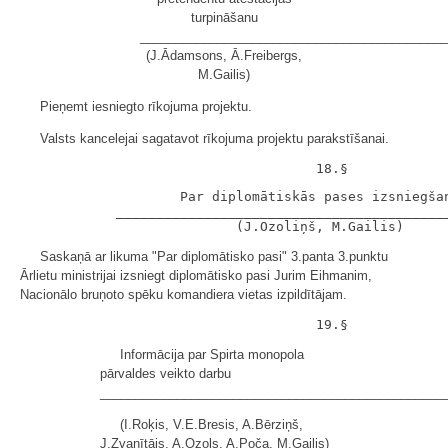
turpināšanu
____________________________________________
(J.Ādamsons, Ā.Freibergs,
M.Gailis)
Pieņemt iesniegto rīkojuma projektu.
Valsts kancelejai sagatavot rīkojuma projektu parakstīšanai.
                    Par diplomātiskās pases izsniegšan
            __________________________________________
Saskaņā ar likuma "Par diplomātisko pasi" 3.panta 3.punktu
Ārlietu ministrijai izsniegt diplomātisko pasi Jurim Eihmanim,
Nacionālo bruņoto spēku komandiera vietas izpildītājam.
Informācija par Spirta monopola
pārvaldes veikto darbu
_________________________________________________
(I.Roķis, V.E.Bresis, A.Bērziņš,
J.Zvanītājs, A.Ozols, A.Poča, M.Gailis)