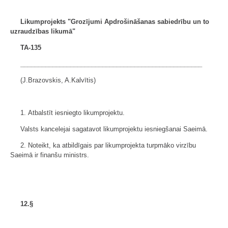
Likumprojekts "Grozījumi Apdrošināšanas sabiedrību
un to
uzraudzības likumā"
TA-135
___________________________________________________
(J.Brazovskis, A.Kalvītis)
1. Atbalstīt iesniegto likumprojektu.
Valsts kancelejai sagatavot likumprojektu iesniegšanai Saeimā.
2. Noteikt, ka atbildīgais par likumprojekta turpmāko virzību
Saeimā ir finanšu ministrs.
12.§