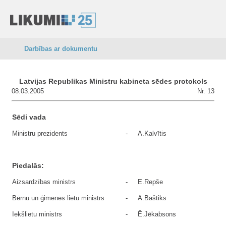
Darbības ar dokumentu
Latvijas Republikas Ministru kabineta sēdes protokols
08.03.2005
Nr. 13
Sēdi vada
Ministru prezidents
-
A.Kalvītis
Piedalās:
Aizsardzības ministrs
-
E.Repše
Bērnu un ģimenes lietu ministrs
-
A.Baštiks
Iekšlietu ministrs
-
Ē.Jēkabsons