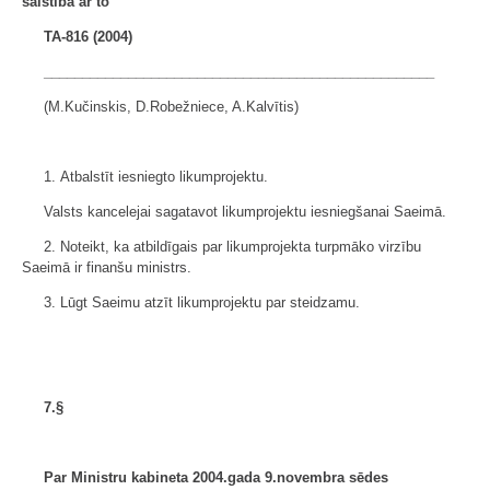
saistībā ar to"
TA-816 (2004)
___________________________________________________
(M.Kučinskis, D.Robežniece, A.Kalvītis)
1. Atbalstīt iesniegto likumprojektu.
Valsts kancelejai sagatavot likumprojektu iesniegšanai Saeimā.
2. Noteikt, ka atbildīgais par likumprojekta turpmāko virzību
Saeimā ir finanšu ministrs.
3. Lūgt Saeimu atzīt likumprojektu par steidzamu.
7.§
Par Ministru kabineta 2004.gada 9.novembra sēdes