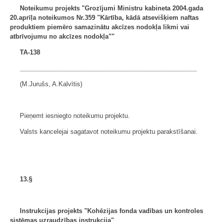
Noteikumu projekts "Grozījumi Ministru kabineta
2004.gada
20.aprīļa noteikumos Nr.359 "Kārtība, kādā
atsevišķiem naftas
produktiem piemēro samazinātu akcīzes
nodokļa likmi vai
atbrīvojumu no akcīzes nodokļa""
TA-138
___________________________________________________
(M.Jurušs, A.Kalvītis)
Pieņemt iesniegto noteikumu projektu.
Valsts kancelejai sagatavot noteikumu projektu parakstīšanai.
13.§
Instrukcijas projekts "Kohēzijas fonda vadības un kontroles
sistēmas uzraudzības instrukcija"