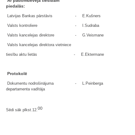
Ar padomdevēja tiesībām
piedalās:
Latvijas Bankas pārstāvis
-
E.Kušners
Valsts kontroliere
-
I.Sudraba
Valsts kancelejas direktore
-
G.Veismane
Valsts kancelejas direktora vietniece
tiesību aktu lietās
-
E.Ektermane
Protokolē
Dokumentu nodrošinājuma
-
L.Peinberga
departamenta vadītāja
00
Sēdi sāk plkst.12.