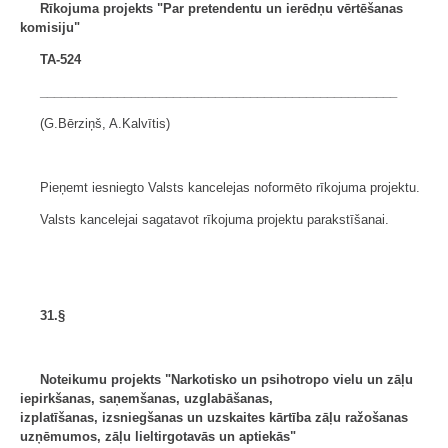
Rīkojuma projekts "Par pretendentu un
ierēdņu vērtēšanas
komisiju"
TA-524
___________________________________________________
(G.Bērziņš, A.Kalvītis)
Pieņemt iesniegto Valsts kancelejas noformēto rīkojuma projektu.
Valsts kancelejai sagatavot rīkojuma projektu parakstīšanai.
31.§
Noteikumu projekts "Narkotisko un psihotropo vielu un
zāļu
iepirkšanas, saņemšanas, uzglabāšanas,
izplatīšanas,
izsniegšanas un uzskaites kārtība zāļu ražošanas
uzņēmumos,
zāļu lieltirgotavās un aptiekās"