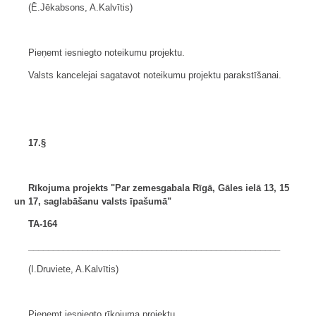
(Ē.Jēkabsons, A.Kalvītis)
Pieņemt iesniegto noteikumu projektu.
Valsts kancelejai sagatavot noteikumu projektu parakstīšanai.
17.§
Rīkojuma projekts "Par zemesgabala Rīgā,
Gāles ielā 13, 15
un 17, saglabāšanu valsts īpašumā"
TA-164
___________________________________________________
(I.Druviete, A.Kalvītis)
Pieņemt iesniegto rīkojuma projektu.