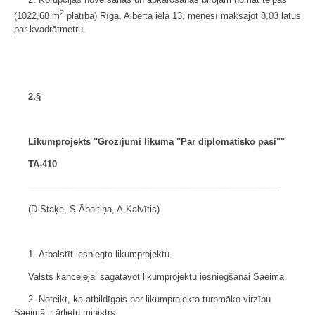
2
(1022,68 m
platībā) Rīgā, Alberta ielā 13, mēnesī maksājot 8,03 latus
par kvadrātmetru.
2.§
Likumprojekts "Grozījumi likumā "Par diplomātisko pasi""
TA-410
___________________________________________________
(D.Staķe, S.Āboltiņa, A.Kalvītis)
1. Atbalstīt iesniegto likumprojektu.
Valsts kancelejai sagatavot likumprojektu iesniegšanai Saeimā.
2. Noteikt, ka atbildīgais par likumprojekta turpmāko virzību
Saeimā ir ārlietu ministrs.