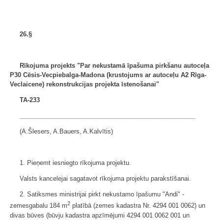
26.§
Rīkojuma projekts "Par nekustamā īpašuma pirkšanu
autoceļa
P30 Cēsis-Vecpiebalga-Madona (krustojums ar autoceļu A2 Rīga-
Veclaicene) rekonstrukcijas projekta īstenošanai"
TA-233
___________________________________________________
(A.Šlesers, A.Bauers, A.Kalvītis)
1. Pieņemt iesniegto rīkojuma projektu.
Valsts kancelejai sagatavot rīkojuma projektu parakstīšanai.
2. Satiksmes ministrijai pirkt nekustamo īpašumu "Andi" -
2
zemesgabalu 184 m
platībā (zemes kadastra Nr. 4294 001 0062) un
divas būves (būvju kadastra apzīmējumi 4294 001 0062 001 un