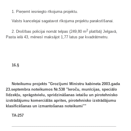
1. Pieņemt iesniegto rīkojuma projektu.
Valsts kancelejai sagatavot rīkojuma projektu parakstīšanai.
2
2. Drošības policijai nomāt telpas (249,80 m
platībā) Jelgavā,
Pasta ielā 43, mēnesī maksājot 1,77 latus par kvadrātmetru.
16.§
Noteikumu projekts "Grozījumi Ministru kabineta 2003.gada
23.septembra noteikumos Nr.538 "Ieroču, munīcijas, speciālo
līdzekļu, sprāgstvielu, spridzinā­šanas ietaišu un pirotehnisko
izstrādājumu komerciālās aprites, pirotehnisko izstrādājumu
klasifi­cēšanas un izmantošanas noteikumi""
TA-257
___________________________________________________