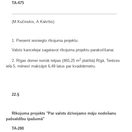
TA-475
___________________________________________________
(M.Kučinskis, A.Kalvītis)
1. Pieņemt iesniegto rīkojuma projektu.
Valsts kancelejai sagatavot rīkojuma projektu parakstīšanai.
2
2. Rīgas domei nomāt telpas (465,25 m
platībā) Rīgā, Terēzes
ielā 5, mēnesī maksājot 6,49 latus par kvadrātmetru.
22.§
Rīkojuma projekts "Par valsts dzīvojamo māju
nodošanu
pašvaldību īpašumā"
TA-280