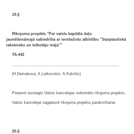
19.§
Rīkojuma projekts "Par valsts kapitāla daļu
jaundibināmajā
sabiedrībā ar ierobežotu atbildību "Starptautiskā
rakstnieku un
tulkotāju māja""
TA-442
___________________________________________________
(H.Demakova, A.Latkovskis, A.Kalvītis)
Pieņemt iesniegto Valsts kancelejas noformēto rīkojuma projektu.
Valsts kancelejai sagatavot rīkojuma projektu parakstīšanai.
20.§