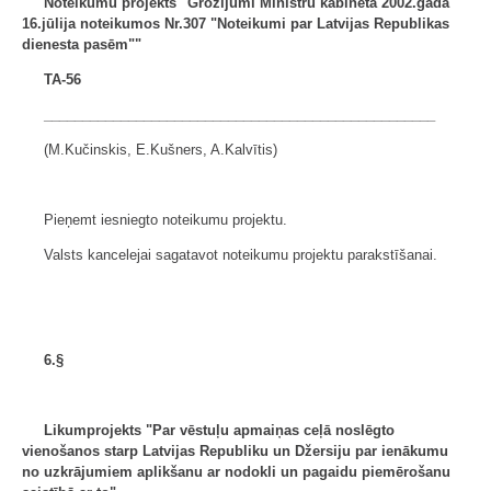
Noteikumu projekts "Grozījumi Ministru kabineta
2002.gada
16.jūlija noteikumos Nr.307
"Noteikumi par Latvijas Republikas
dienesta pasēm""
TA-56
___________________________________________________
(M.Kučinskis, E.Kušners, A.Kalvītis)
Pieņemt iesniegto noteikumu projektu.
Valsts kancelejai sagatavot noteikumu projektu parakstīšanai.
6.§
Likumprojekts "Par vēstuļu apmaiņas ceļā noslēgto
vienošanos starp Latvijas Republiku un Džersiju par ienākumu
no uzkrājumiem
aplikšanu ar nodokli un pagaidu piemērošanu