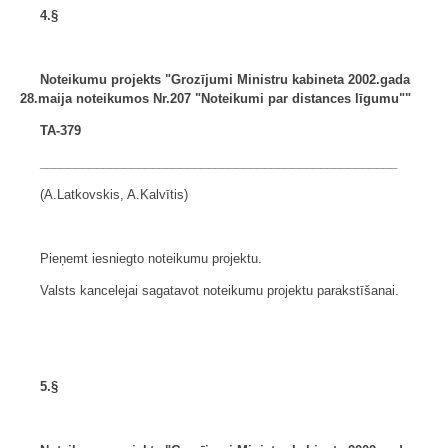
4.§
Noteikumu projekts "Grozījumi Ministru kabineta
2002.gada
28.maija noteikumos Nr.207
"Noteikumi par distances līgumu""
TA-379
___________________________________________________
(A.Latkovskis, A.Kalvītis)
Pieņemt iesniegto noteikumu projektu.
Valsts kancelejai sagatavot noteikumu projektu parakstīšanai.
5.§