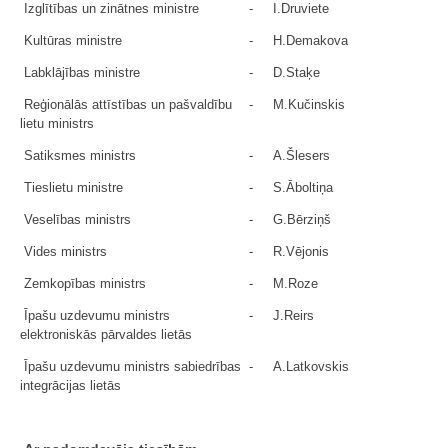
Izglītības un zinātnes ministre
-
I.Druviete
Kultūras ministre
-
H.Demakova
Labklājības ministre
-
D.Staķe
Reģionālās attīstības un pašvaldību
-
M.Kučinskis
lietu ministrs
Satiksmes ministrs
-
A.Šlesers
Tieslietu ministre
-
S.Āboltiņa
Veselības ministrs
-
G.Bērziņš
Vides ministrs
-
R.Vējonis
Zemkopības ministrs
-
M.Roze
Īpašu uzdevumu ministrs
-
J.Reirs
elektroniskās pārvaldes lietās
Īpašu uzdevumu ministrs sabiedrības
-
A.Latkovskis
integrācijas lietās