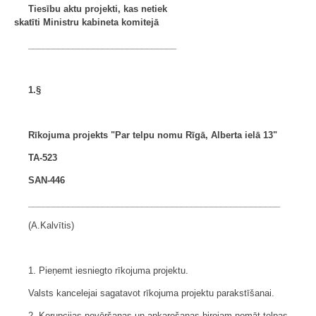
Tiesību aktu projekti, kas netiek
skatīti Ministru kabineta komitejā
______________________________
1.§
Rīkojuma projekts "Par telpu nomu Rīgā, Alberta ielā 13"
TA-523
SAN-446
___________________________________________________
(A.Kalvītis)
1. Pieņemt iesniegto rīkojuma projektu.
Valsts kancelejai sagatavot rīkojuma projektu parakstīšanai.
2. Korupcijas novēršanas un apkarošanas birojam nomāt telpas