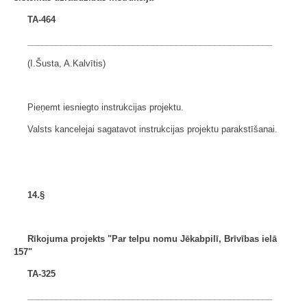
TA-464
___________________________________________________
(I.Šusta, A.Kalvītis)
Pieņemt iesniegto instrukcijas projektu.
Valsts kancelejai sagatavot instrukcijas projektu parakstīšanai.
14.§
Rīkojuma projekts "Par telpu nomu Jēkabpilī, Brīvības ielā
157"
TA-325
___________________________________________________