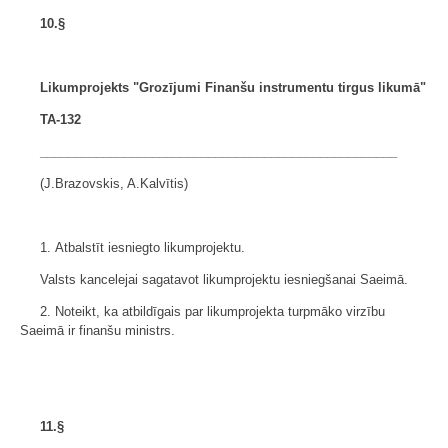
10.§
Likumprojekts "Grozījumi Finanšu instrumentu tirgus likumā"
TA-132
___________________________________________________
(J.Brazovskis, A.Kalvītis)
1. Atbalstīt iesniegto likumprojektu.
Valsts kancelejai sagatavot likumprojektu iesniegšanai Saeimā.
2. Noteikt, ka atbildīgais par likumprojekta turpmāko virzību
Saeimā ir finanšu ministrs.
11.§