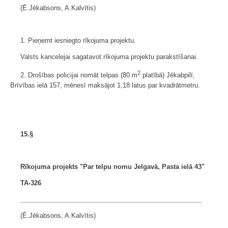
(Ē.Jēkabsons, A.Kalvītis)
1. Pieņemt iesniegto rīkojuma projektu.
Valsts kancelejai sagatavot rīkojuma projektu parakstīšanai.
2
2. Drošības policijai nomāt telpas (80 m
platībā) Jēkabpilī,
Brīvības ielā 157, mēnesī maksājot 1,18 latus par kvadrātmetru.
15.§
Rīkojuma projekts "Par telpu nomu Jelgavā, Pasta ielā 43"
TA-326
___________________________________________________
(Ē.Jēkabsons, A.Kalvītis)