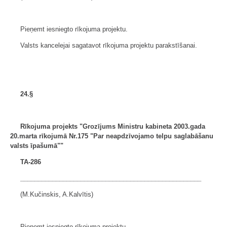
Pieņemt iesniegto rīkojuma projektu.
Valsts kancelejai sagatavot rīkojuma projektu parakstīšanai.
24.§
Rīkojuma projekts "Grozījums Ministru kabineta
2003.gada
20.marta rīkojumā Nr.175
"Par neapdzīvojamo telpu saglabāšanu
valsts īpašumā""
TA-286
___________________________________________________
(M.Kučinskis, A.Kalvītis)
Pieņemt iesniegto rīkojuma projektu.