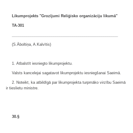
Likumprojekts "Grozījumi Reliģisko organizāciju likumā"
TA-301
___________________________________________________
(S.Āboltiņa, A.Kalvītis)
1. Atbalstīt iesniegto likumprojektu.
Valsts kancelejai sagatavot likumprojektu iesniegšanai Saeimā.
2. Noteikt, ka atbildīgā par likumprojekta turpmāko virzību Saeimā
ir tieslietu ministre.
30.§