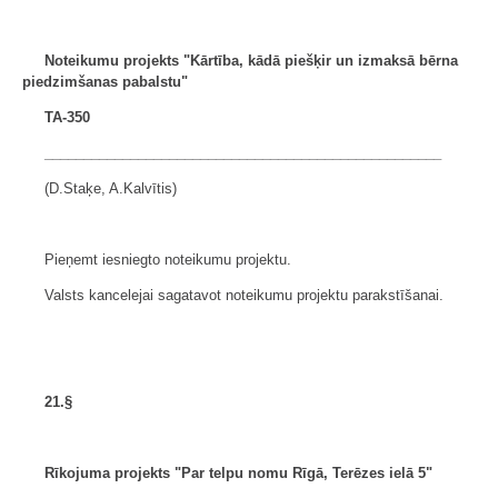
Noteikumu projekts "Kārtība, kādā piešķir un
izmaksā bērna
piedzimšanas pabalstu"
TA-350
___________________________________________________
(D.Staķe, A.Kalvītis)
Pieņemt iesniegto noteikumu projektu.
Valsts kancelejai sagatavot noteikumu projektu parakstīšanai.
21.§
Rīkojuma projekts "Par telpu nomu Rīgā, Terēzes ielā 5"