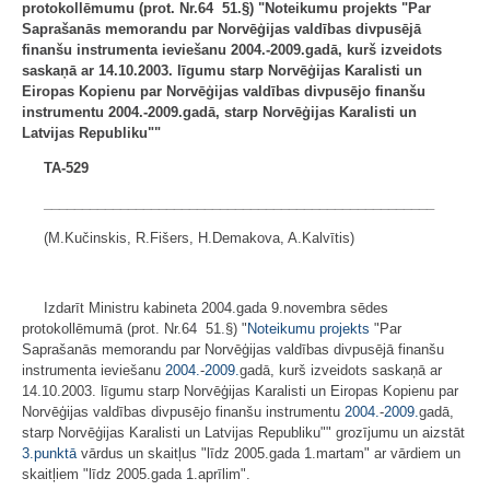
protokollēmumu (prot. Nr.64 51.§) "Noteikumu projekts "Par
Saprašanās memorandu
par Norvēģijas valdības divpusējā
finanšu instrumenta ieviešanu
2004.-2009.gadā, kurš izveidots
saskaņā ar 14.10.2003. līgumu starp Norvēģijas Karalisti un
Eiropas Kopienu par Norvēģijas valdības divpusējo finanšu
instrumentu 2004.-2009.gadā, starp
Norvēģijas Karalisti un
Latvijas Republiku""
TA-529
___________________________________________________
(M.Kučinskis, R.Fišers, H.Demakova, A.Kalvītis)
Izdarīt Ministru kabineta 2004.gada 9.novembra sēdes
protokollēmumā (prot. Nr.64 51.§) "
Noteikumu projekts
"Par
Saprašanās memorandu par Norvēģijas valdības divpusējā finanšu
instrumenta ieviešanu
2004.
-
2009.
gadā, kurš izveidots saskaņā ar
14.10.2003. līgumu starp Norvēģijas Karalisti un Eiropas Kopienu par
Norvēģijas valdības divpusējo finanšu instrumentu
2004.
-
2009.
gadā,
starp Norvēģijas Karalisti un Latvijas Republiku"" grozījumu un aizstāt
3.punktā
vārdus un skaitļus "līdz 2005.gada 1.martam" ar vārdiem un
skaitļiem "līdz 2005.gada 1.aprīlim".