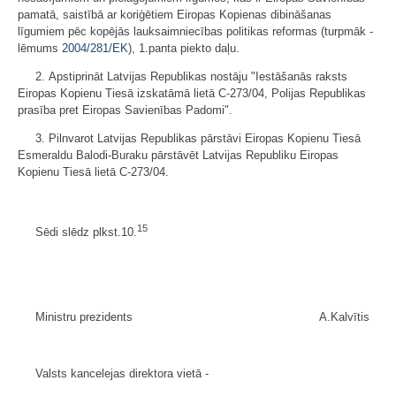
pamatā, saistībā ar koriģētiem Eiropas Kopienas dibināšanas
līgumiem pēc kopējās lauksaimniecības politikas reformas (turpmāk -
lēmums
2004/281/EK
), 1.panta piekto daļu.
2. Apstiprināt Latvijas Republikas nostāju "Iestāšanās raksts
Eiropas Kopienu Tiesā izskatāmā lietā C-273/04, Polijas Republikas
prasība pret Eiropas Savienības Padomi".
3. Pilnvarot Latvijas Republikas pārstāvi Eiropas Kopienu Tiesā
Esmeraldu Balodi-Buraku pārstāvēt Latvijas Republiku Eiropas
Kopienu Tiesā lietā C-273/04.
15
Sēdi slēdz plkst.10.
Ministru prezidents A.Kalvītis
Valsts kancelejas direktora vietā -