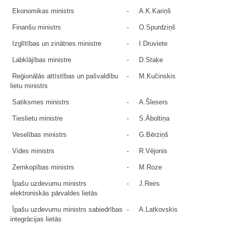
Ekonomikas ministrs
-
A.K.Kariņš
Finanšu ministrs
-
O.Spurdziņš
Izglītības un zinātnes ministre
-
I.Druviete
Labklājības ministre
-
D.Staķe
Reģionālās attīstības un pašvaldību
-
M.Kučinskis
lietu ministrs
Satiksmes ministrs
-
A.Šlesers
Tieslietu ministre
-
S.Āboltiņa
Veselības ministrs
-
G.Bērziņš
Vides ministrs
-
R.Vējonis
Zemkopības ministrs
-
M.Roze
Īpašu uzdevumu ministrs
-
J.Reirs
elektroniskās pārvaldes lietās
Īpašu uzdevumu ministrs sabiedrības
-
A.Latkovskis
integrācijas lietās