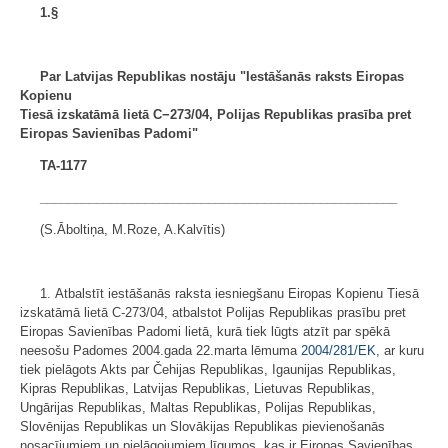
1.§
Par Latvijas Republikas nostāju "Iestāšanās raksts Eiropas
Kopienu
Tiesā izskatāmā lietā C−273/04, Polijas Republikas prasība pret
Eiropas Savienības Padomi"
TA-1177
___________________________________________________
(S.Āboltiņa, M.Roze, A.Kalvītis)
1. Atbalstīt iestāšanās raksta iesniegšanu Eiropas Kopienu Tiesā
izskatāmā lietā C-273/04, atbalstot Polijas Republikas prasību pret
Eiropas Savienības Padomi lietā, kurā tiek lūgts atzīt par spēkā
neesošu Padomes 2004.gada 22.marta lēmuma
2004/281/EK
, ar kuru
tiek pielāgots Akts par Čehijas Republikas, Igaunijas Republikas,
Kipras Republikas, Latvijas Republikas, Lietuvas Republikas,
Ungārijas Republikas, Maltas Republikas, Polijas Republikas,
Slovēnijas Republikas un Slovākijas Republikas pievienošanās
nosacījumiem un pielāgojumiem līgumos, kas ir Eiropas Savienības