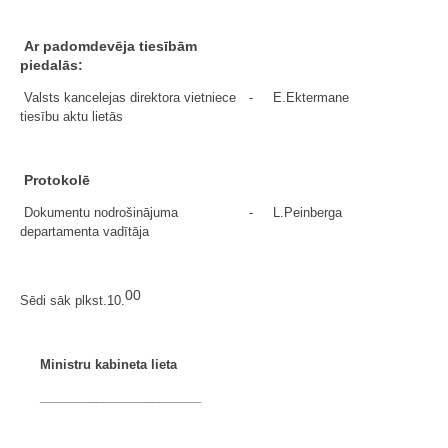
Ar padomdevēja tiesībām
piedalās:
Valsts kancelejas direktora vietniece
-
E.Ektermane
tiesību aktu lietās
Protokolē
Dokumentu nodrošinājuma
-
L.Peinberga
departamenta vadītāja
00
Sēdi sāk plkst.10.
Ministru kabineta lieta
_______________________