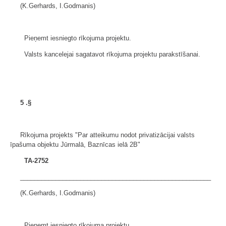
(K.Gerhards, I.Godmanis)
Pieņemt iesniegto rīkojuma projektu.
Valsts kancelejai sagatavot rīkojuma projektu parakstīšanai.
5
.§
Rīkojuma projekts "Par atteikumu nodot privatizācijai valsts
īpašuma objektu Jūrmalā, Baznīcas ielā 2B"
TA-2752
______________________________________________________
(K.Gerhards, I.Godmanis)
Pieņemt iesniegto rīkojuma projektu.