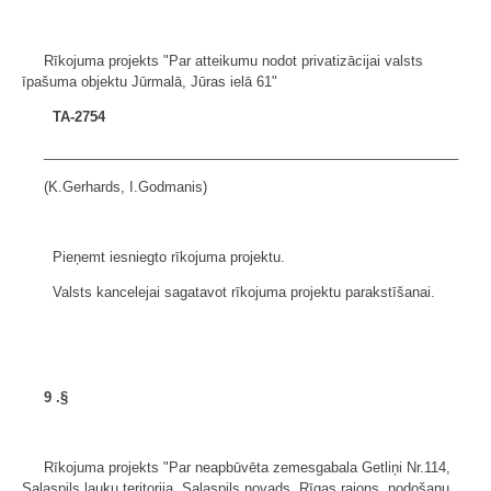
Rīkojuma projekts "Par atteikumu nodot privatizācijai valsts
īpašuma objektu Jūrmalā, Jūras ielā 61"
TA-2754
______________________________________________________
(K.Gerhards, I.Godmanis)
Pieņemt iesniegto rīkojuma projektu.
Valsts kancelejai sagatavot rīkojuma projektu parakstīšanai.
9
.§
Rīkojuma projekts "Par neapbūvēta zemesgabala Getliņi Nr.114,
Salaspils lauku teritorija, Salaspils novads, Rīgas rajons, nodošanu