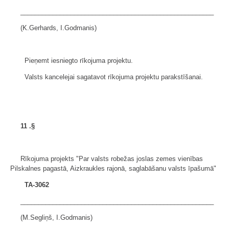
______________________________________________________
(K.Gerhards, I.Godmanis)
Pieņemt iesniegto rīkojuma projektu.
Valsts kancelejai sagatavot rīkojuma projektu parakstīšanai.
11
.§
Rīkojuma projekts "Par valsts robežas joslas zemes vienības
Pilskalnes pagastā, Aizkraukles rajonā, saglabāšanu valsts īpašumā"
TA-3062
______________________________________________________
(M.Segliņš, I.Godmanis)