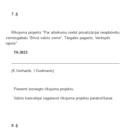
7
.§
Rīkojuma projekts "Par atteikumu nodot privatizācijai neapbūvētu
zemesgabalu "Brīvā valsts zeme", Tārgales pagasts, Ventspils
rajons"
TA-3815
______________________________________________________
(K.Gerhards, I.Godmanis)
Pieņemt iesniegto rīkojuma projektu.
Valsts kancelejai sagatavot rīkojuma projektu parakstīšanai.
8
.§