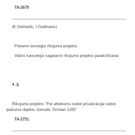
TA-2679
______________________________________________________
(K.Gerhards, I.Godmanis)
Pieņemt iesniegto rīkojuma projektu.
Valsts kancelejai sagatavot rīkojuma projektu parakstīšanai.
4
.§
Rīkojuma projekts "Par atteikumu nodot privatizācijai valsts
īpašuma objektu Jūrmalā, Dzintari 1205"
TA-2751
______________________________________________________