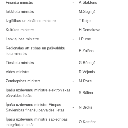
Finanšu ministrs
-
A.Slakteris
Iekšlietu ministrs
-
M.Segliņš
Izglītības un zinātnes ministre
-
T.Koķe
Kultūras ministre
-
H.Demakova
Labklājības ministre
-
I.Purne
Reģionālās attīstības un pašvaldību
-
E.Zalāns
lietu ministrs
Tieslietu ministrs
-
G.Bērziņš
Vides ministrs
-
R.Vējonis
Zemkopības ministrs
-
M.Roze
Īpašu uzdevumu ministre elektroniskās
-
S.Bāliņa
pārvaldes lietās
Īpašu uzdevumu ministrs Eiropas
-
N.Broks
Savienības finanšu pārvaldes lietās
Īpašu uzdevumu ministrs sabiedrības
-
O.Kastēns
integrācijas lietās