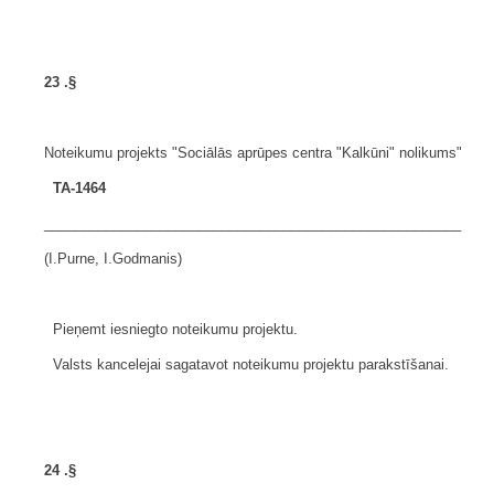
23
.§
Noteikumu projekts "Sociālās aprūpes centra "Kalkūni" nolikums"
TA-1464
______________________________________________________
(I.Purne, I.Godmanis)
Pieņemt iesniegto noteikumu projektu.
Valsts kancelejai sagatavot noteikumu projektu parakstīšanai.
24
.§