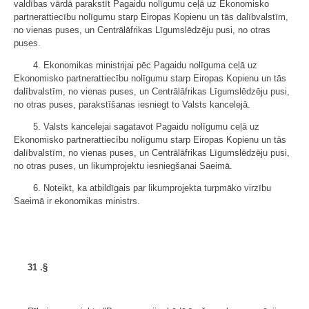
valdības vārdā parakstīt Pagaidu nolīgumu ceļā uz Ekonomisko
partnerattiecību nolīgumu starp Eiropas Kopienu un tās dalībvalstīm,
no vienas puses, un Centrālāfrikas Līgumslēdzēju pusi, no otras
puses.
4. Ekonomikas ministrijai pēc Pagaidu nolīguma ceļā uz
Ekonomisko partnerattiecību nolīgumu starp Eiropas Kopienu un tās
dalībvalstīm, no vienas puses, un Centrālāfrikas Līgumslēdzēju pusi,
no otras puses, parakstīšanas iesniegt to Valsts kancelejā.
5. Valsts kancelejai sagatavot Pagaidu nolīgumu ceļā uz
Ekonomisko partnerattiecību nolīgumu starp Eiropas Kopienu un tās
dalībvalstīm, no vienas puses, un Centrālāfrikas Līgumslēdzēju pusi,
no otras puses, un likumprojektu iesniegšanai Saeimā.
6. Noteikt, ka atbildīgais par likumprojekta turpmāko virzību
Saeimā ir ekonomikas ministrs.
31
.§