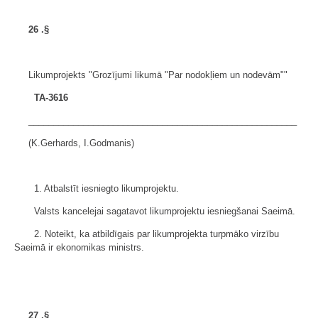
26
.§
Likumprojekts "Grozījumi likumā "Par nodokļiem un nodevām""
TA-3616
______________________________________________________
(K.Gerhards, I.Godmanis)
1. Atbalstīt iesniegto likumprojektu.
Valsts kancelejai sagatavot likumprojektu iesniegšanai Saeimā.
2. Noteikt, ka atbildīgais par likumprojekta turpmāko virzību
Saeimā ir ekonomikas ministrs.
27
.§