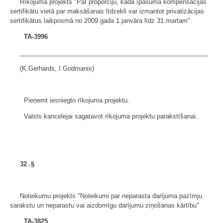
Rīkojuma projekts "Par proporciju, kādā īpašuma kompensācijas
sertifikātu vietā par maksāšanas līdzekli var izmantot privatizācijas
sertifikātus laikposmā no 2009.gada 1.janvāra līdz 31.martam"
TA-3996
______________________________________________________
(K.Gerhards, I.Godmanis)
Pieņemt iesniegto rīkojuma projektu.
Valsts kancelejai sagatavot rīkojuma projektu parakstīšanai.
32
.§
Noteikumu projekts "Noteikumi par neparasta darījuma pazīmju
sarakstu un neparastu vai aizdomīgu darījumu ziņošanas kārtību"
TA-3825