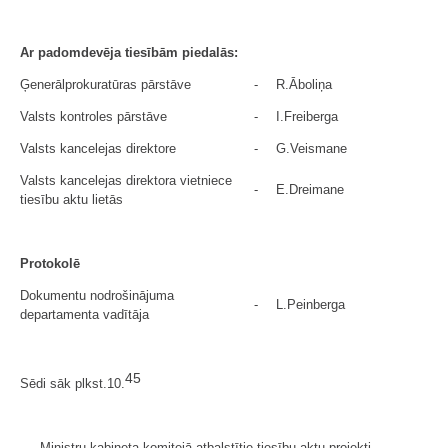
Ar padomdevēja tiesībām piedalās:
Ģenerālprokuratūras pārstāve
-
R.Āboliņa
Valsts kontroles pārstāve
-
I.Freiberga
Valsts kancelejas direktore
-
G.Veismane
Valsts kancelejas direktora vietniece
-
E.Dreimane
tiesību aktu lietās
Protokolē
Dokumentu nodrošinājuma
-
L.Peinberga
departamenta vadītāja
45
Sēdi sāk plkst.10.
Ministru kabineta komitejā atbalstītie tiesību aktu projekti