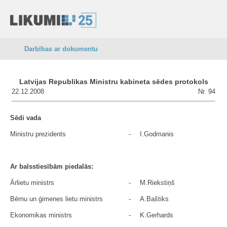
Darbības ar dokumentu
Latvijas Republikas Ministru kabineta sēdes protokols
22.12.2008
Nr. 94
Sēdi vada
Ministru prezidents
-
I.Godmanis
Ar balsstiesībām piedalās:
Ārlietu ministrs
-
M.Riekstiņš
Bērnu un ģimenes lietu ministrs
-
A.Baštiks
Ekonomikas ministrs
-
K.Gerhards