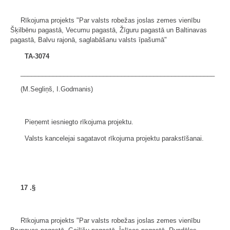
Rīkojuma projekts "Par valsts robežas joslas zemes vienību
Šķilbēnu pagastā, Vecumu pagastā, Žīguru pagastā un Baltinavas
pagastā, Balvu rajonā, saglabāšanu valsts īpašumā"
TA-3074
______________________________________________________
(M.Segliņš, I.Godmanis)
Pieņemt iesniegto rīkojuma projektu.
Valsts kancelejai sagatavot rīkojuma projektu parakstīšanai.
17
.§
Rīkojuma projekts "Par valsts robežas joslas zemes vienību