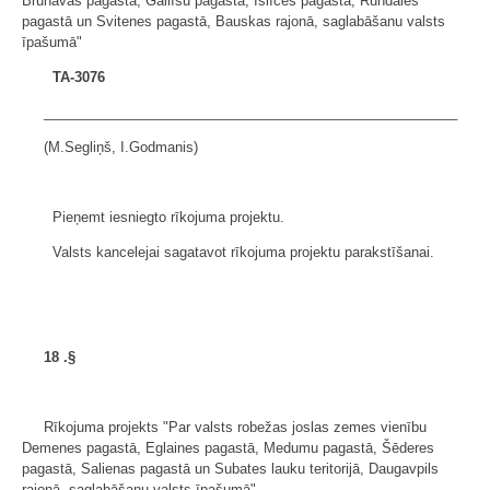
Brunavas pagastā, Gailīšu pagastā, Īslīces pagastā, Rundāles
pagastā un Svitenes pagastā, Bauskas rajonā, saglabāšanu valsts
īpašumā"
TA-3076
______________________________________________________
(M.Segliņš, I.Godmanis)
Pieņemt iesniegto rīkojuma projektu.
Valsts kancelejai sagatavot rīkojuma projektu parakstīšanai.
18
.§
Rīkojuma projekts "Par valsts robežas joslas zemes vienību
Demenes pagastā, Eglaines pagastā, Medumu pagastā, Šēderes
pagastā, Salienas pagastā un Subates lauku teritorijā, Daugavpils
rajonā, saglabāšanu valsts īpašumā"