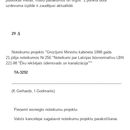
publiskās vietās, masu pasākumos un tirgos" 2.punktā dotā
uzdevuma izpilde ir zaudējusi aktualitāti.
29
.§
Noteikumu projekts "Grozījumi Ministru kabineta 1998.gada
21.jūlija noteikumos Nr.256 "Noteikumi par Latvijas būvnormatīvu LBN
221-98 "Ēku iekšējais ūdensvads un kanalizācija"""
TA-3292
______________________________________________________
(K.Gerhards, I.Godmanis)
Pieņemt iesniegto noteikumu projektu.
Valsts kancelejai sagatavot noteikumu projektu parakstīšanai.