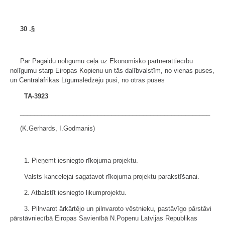
30
.§
Par Pagaidu nolīgumu ceļā uz Ekonomisko partnerattiecību
nolīgumu starp Eiropas Kopienu un tās dalībvalstīm, no vienas puses,
un Centrālāfrikas Līgumslēdzēju pusi, no otras puses
TA-3923
______________________________________________________
(K.Gerhards, I.Godmanis)
1. Pieņemt iesniegto rīkojuma projektu.
Valsts kancelejai sagatavot rīkojuma projektu parakstīšanai.
2. Atbalstīt iesniegto likumprojektu.
3. Pilnvarot ārkārtējo un pilnvaroto vēstnieku, pastāvīgo pārstāvi
pārstāvniecībā Eiropas Savienībā N.Popenu Latvijas Republikas