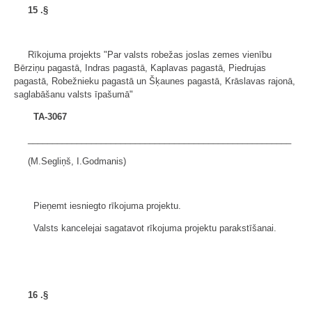
15
.§
Rīkojuma projekts "Par valsts robežas joslas zemes vienību
Bērziņu pagastā, Indras pagastā, Kaplavas pagastā, Piedrujas
pagastā, Robežnieku pagastā un Šķaunes pagastā, Krāslavas rajonā,
saglabāšanu valsts īpašumā"
TA-3067
______________________________________________________
(M.Segliņš, I.Godmanis)
Pieņemt iesniegto rīkojuma projektu.
Valsts kancelejai sagatavot rīkojuma projektu parakstīšanai.
16
.§