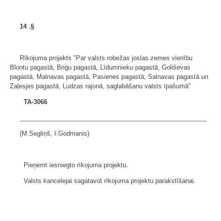
14
.§
Rīkojuma projekts "Par valsts robežas joslas zemes vienību
Blontu pagastā, Briģu pagastā, Līdumnieku pagastā, Goliševas
pagastā, Malnavas pagastā, Pasienes pagastā, Salnavas pagastā un
Zaļesjes pagastā, Ludzas rajonā, saglabāšanu valsts īpašumā"
TA-3066
______________________________________________________
(M.Segliņš, I.Godmanis)
Pieņemt iesniegto rīkojuma projektu.
Valsts kancelejai sagatavot rīkojuma projektu parakstīšanai.