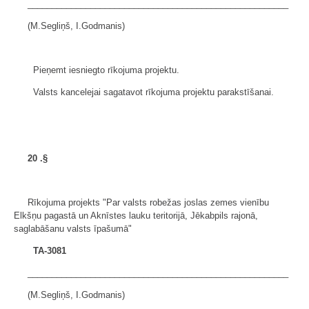
______________________________________________________
(M.Segliņš, I.Godmanis)
Pieņemt iesniegto rīkojuma projektu.
Valsts kancelejai sagatavot rīkojuma projektu parakstīšanai.
20
.§
Rīkojuma projekts "Par valsts robežas joslas zemes vienību
Elkšņu pagastā un Aknīstes lauku teritorijā, Jēkabpils rajonā,
saglabāšanu valsts īpašumā"
TA-3081
______________________________________________________
(M.Segliņš, I.Godmanis)