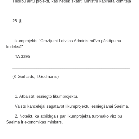
Tiesību aktu projekti, kas netiek skatīti Ministru kabineta komitejā
25
.§
Likumprojekts "Grozījumi Latvijas Administratīvo pārkāpumu
kodeksā"
TA-3395
______________________________________________________
(K.Gerhards, I.Godmanis)
1. Atbalstīt iesniegto likumprojektu.
Valsts kancelejai sagatavot likumprojektu iesniegšanai Saeimā.
2. Noteikt, ka atbildīgais par likumprojekta turpmāko virzību
Saeimā ir ekonomikas ministrs.