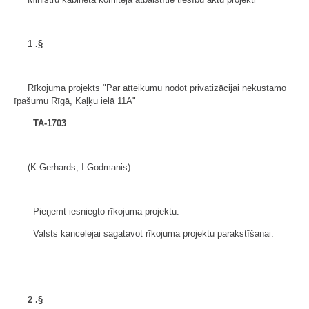
1
.§
Rīkojuma projekts "Par atteikumu nodot privatizācijai nekustamo
īpašumu Rīgā, Kaļķu ielā 11A"
TA-1703
______________________________________________________
(K.Gerhards, I.Godmanis)
Pieņemt iesniegto rīkojuma projektu.
Valsts kancelejai sagatavot rīkojuma projektu parakstīšanai.
2
.§