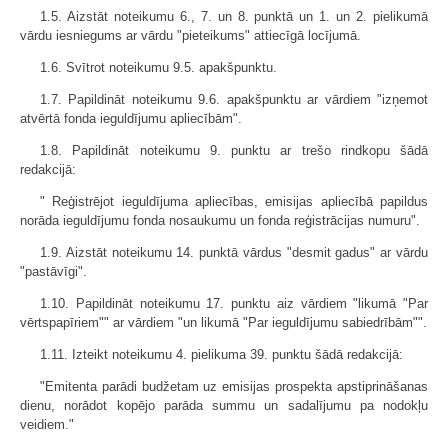
1.5. Aizstāt noteikumu 6., 7. un 8. punktā un 1. un 2. pielikumā
vārdu iesniegums ar vārdu "pieteikums" attiecīgā locījumā.
1.6. Svītrot noteikumu 9.5. apakšpunktu.
1.7. Papildināt noteikumu 9.6. apakšpunktu ar vārdiem "izņemot
atvērtā fonda ieguldījumu apliecībām".
1.8. Papildināt noteikumu 9. punktu ar trešo rindkopu šādā
redakcijā:
" Reģistrējot ieguldījuma apliecības, emisijas apliecībā papildus
norāda ieguldījumu fonda nosaukumu un fonda reģistrācijas numuru".
1.9. Aizstāt noteikumu 14. punktā vārdus "desmit gadus" ar vārdu
"pastāvīgi".
1.10. Papildināt noteikumu 17. punktu aiz vārdiem "likumā "Par
vērtspapīriem"" ar vārdiem "un likumā "Par ieguldījumu sabiedrībām"".
1.11. Izteikt noteikumu 4. pielikuma 39. punktu šādā redakcijā:
"Emitenta parādi budžetam uz emisijas prospekta apstiprināšanas
dienu, norādot kopējo parāda summu un sadalījumu pa nodokļu
veidiem."