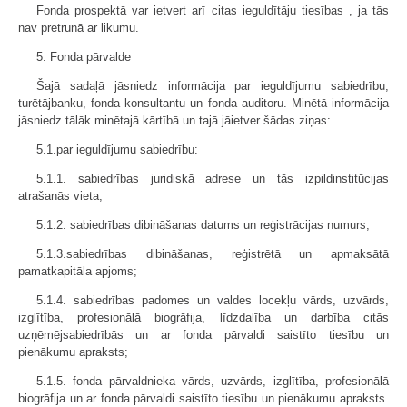
Fonda prospektā var ietvert arī citas ieguldītāju tiesības , ja tās
nav pretrunā ar likumu.
5. Fonda pārvalde
Šajā sadaļā jāsniedz informācija par ieguldījumu sabiedrību,
turētājbanku, fonda konsultantu un fonda auditoru. Minētā informācija
jāsniedz tālāk minētajā kārtībā un tajā jāietver šādas ziņas:
5.1.par ieguldījumu sabiedrību:
5.1.1. sabiedrības juridiskā adrese un tās izpildinstitūcijas
atrašanās vieta;
5.1.2. sabiedrības dibināšanas datums un reģistrācijas numurs;
5.1.3.sabiedrības dibināšanas, reģistrētā un apmaksātā
pamatkapitāla apjoms;
5.1.4. sabiedrības padomes un valdes locekļu vārds, uzvārds,
izglītība, profesionālā biogrāfija, līdzdalība un darbība citās
uzņēmējsabiedrībās un ar fonda pārvaldi saistīto tiesību un
pienākumu apraksts;
5.1.5. fonda pārvaldnieka vārds, uzvārds, izglītība, profesionālā
biogrāfija un ar fonda pārvaldi saistīto tiesību un pienākumu apraksts.