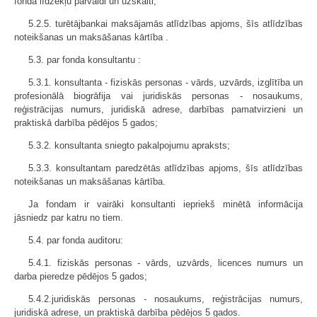
fonda līdzekļu pārvaldi un uzskaiti;
5.2.5. turētājbankai maksājamās atlīdzības apjoms, šīs atlīdzības
noteikšanas un maksāšanas kārtība .
5.3. par fonda konsultantu :
5.3.1. konsultanta - fiziskās personas - vārds, uzvārds, izglītība un
profesionālā biogrāfija vai juridiskās personas - nosaukums,
reģistrācijas numurs, juridiskā adrese, darbības pamatvirzieni un
praktiskā darbība pēdējos 5 gados;
5.3.2. konsultanta sniegto pakalpojumu apraksts;
5.3.3. konsultantam paredzētās atlīdzības apjoms, šīs atlīdzības
noteikšanas un maksāšanas kārtība.
Ja fondam ir vairāki konsultanti iepriekš minētā informācija
jāsniedz par katru no tiem.
5.4. par fonda auditoru:
5.4.1. fiziskās personas - vārds, uzvārds, licences numurs un
darba pieredze pēdējos 5 gados;
5.4.2.juridiskās personas - nosaukums, reģistrācijas numurs,
juridiskā adrese, un praktiskā darbība pēdējos 5 gados.