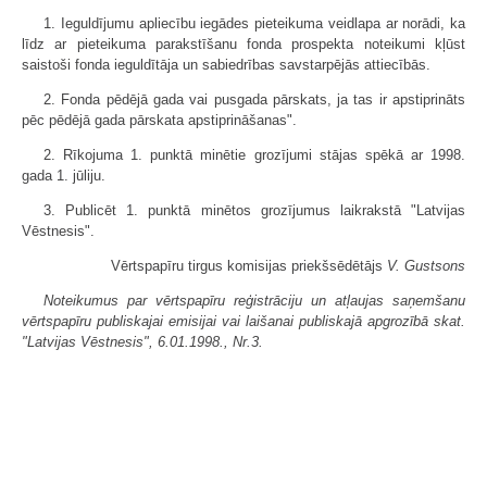
1. Ieguldījumu apliecību iegādes pieteikuma veidlapa ar norādi, ka
līdz ar pieteikuma parakstīšanu fonda prospekta noteikumi kļūst
saistoši fonda ieguldītāja un sabiedrības savstarpējās attiecībās.
2. Fonda pēdējā gada vai pusgada pārskats, ja tas ir apstiprināts
pēc pēdējā gada pārskata apstiprināšanas".
2. Rīkojuma 1. punktā minētie grozījumi stājas spēkā ar 1998.
gada 1. jūliju.
3. Publicēt 1. punktā minētos grozījumus laikrakstā "Latvijas
Vēstnesis".
Vērtspapīru tirgus komisijas priekšsēdētājs
V. Gustsons
Noteikumus par vērtspapīru reģistrāciju un atļaujas saņemšanu
vērtspapīru publiskajai emisijai vai laišanai publiskajā apgrozībā skat.
"Latvijas Vēstnesis", 6.01.1998., Nr.3.