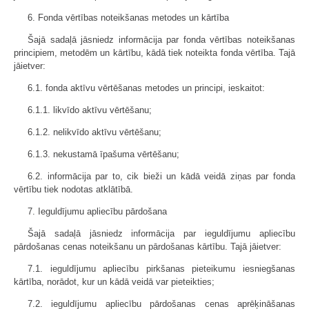
6. Fonda vērtības noteikšanas metodes un kārtība
Šajā sadaļā jāsniedz informācija par fonda vērtības noteikšanas
principiem, metodēm un kārtību, kādā tiek noteikta fonda vērtība. Tajā
jāietver:
6.1. fonda aktīvu vērtēšanas metodes un principi, ieskaitot:
6.1.1. likvīdo aktīvu vērtēšanu;
6.1.2. nelikvīdo aktīvu vērtēšanu;
6.1.3. nekustamā īpašuma vērtēšanu;
6.2. informācija par to, cik bieži un kādā veidā ziņas par fonda
vērtību tiek nodotas atklātībā.
7. Ieguldījumu apliecību pārdošana
Šajā sadaļā jāsniedz informācija par ieguldījumu apliecību
pārdošanas cenas noteikšanu un pārdošanas kārtību. Tajā jāietver:
7.1. ieguldījumu apliecību pirkšanas pieteikumu iesniegšanas
kārtība, norādot, kur un kādā veidā var pieteikties;
7.2. ieguldījumu apliecību pārdošanas cenas aprēķināšanas