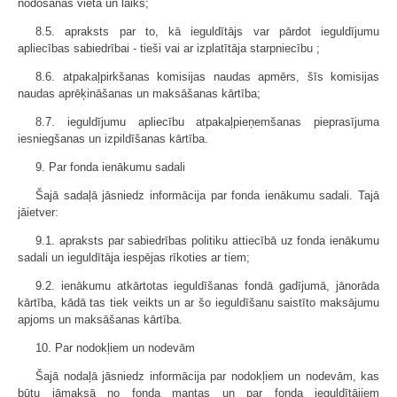
nodošanas vieta un laiks;
8.5. apraksts par to, kā ieguldītājs var pārdot ieguldījumu
apliecības sabiedrībai - tieši vai ar izplatītāja starpniecību ;
8.6. atpakaļpirkšanas komisijas naudas apmērs, šīs komisijas
naudas aprēķināšanas un maksāšanas kārtība;
8.7. ieguldījumu apliecību atpakaļpieņemšanas pieprasījuma
iesniegšanas un izpildīšanas kārtība.
9. Par fonda ienākumu sadali
Šajā sadaļā jāsniedz informācija par fonda ienākumu sadali. Tajā
jāietver:
9.1. apraksts par sabiedrības politiku attiecībā uz fonda ienākumu
sadali un ieguldītāja iespējas rīkoties ar tiem;
9.2. ienākumu atkārtotas ieguldīšanas fondā gadījumā, jānorāda
kārtība, kādā tas tiek veikts un ar šo ieguldīšanu saistīto maksājumu
apjoms un maksāšanas kārtība.
10. Par nodokļiem un nodevām
Šajā nodaļā jāsniedz informācija par nodokļiem un nodevām, kas
būtu jāmaksā no fonda mantas un par fonda ieguldītājiem