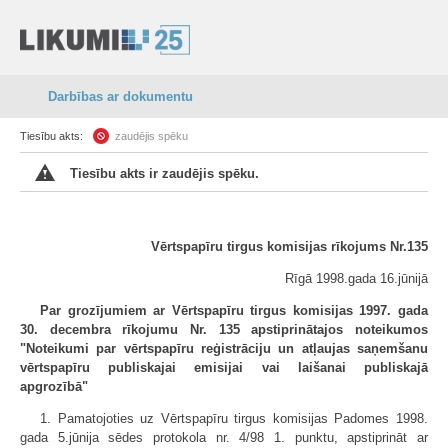
Darbības ar dokumentu
Tiesību akts:
zaudējis spēku
Tiesību akts ir zaudējis spēku.
Vērtspapīru tirgus komisijas rīkojums Nr.135
Rīgā 1998.gada 16.jūnijā
Par grozījumiem ar Vērtspapīru tirgus komisijas 1997. gada
30. decembra rīkojumu Nr. 135 apstiprinātajos noteikumos
"Noteikumi par vērtspapīru reģistrāciju un atļaujas saņemšanu
vērtspapīru publiskajai emisijai vai laišanai publiskajā
apgrozībā"
1. Pamatojoties uz Vērtspapīru tirgus komisijas Padomes 1998.
gada 5.jūnija sēdes protokola nr. 4/98 1. punktu, apstiprināt ar