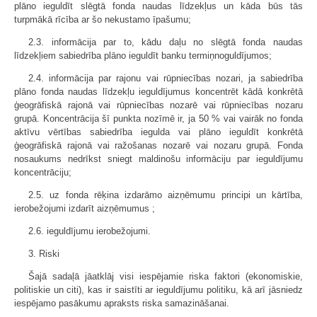
plāno ieguldīt slēgtā fonda naudas līdzekļus un kāda būs tās
turpmākā rīcība ar šo nekustamo īpašumu;
2.3. informācija par to, kādu daļu no slēgtā fonda naudas
līdzekļiem sabiedrība plāno ieguldīt banku termiņnoguldījumos;
2.4. informācija par rajonu vai rūpniecības nozari, ja sabiedrība
plāno fonda naudas līdzekļu ieguldījumus koncentrēt kādā konkrētā
ģeogrāfiskā rajonā vai rūpniecības nozarē vai rūpniecības nozaru
grupā. Koncentrācija šī punkta nozīmē ir, ja 50 % vai vairāk no fonda
aktīvu vērtības sabiedrība iegulda vai plāno ieguldīt konkrētā
ģeogrāfiskā rajonā vai ražošanas nozarē vai nozaru grupā. Fonda
nosaukums nedrīkst sniegt maldinošu informāciju par ieguldījumu
koncentrāciju;
2.5. uz fonda rēķina izdarāmo aizņēmumu principi un kārtība,
ierobežojumi izdarīt aizņēmumus ;
2.6. ieguldījumu ierobežojumi.
3. Riski
Šajā sadaļā jāatklāj visi iespējamie riska faktori (ekonomiskie,
politiskie un citi), kas ir saistīti ar ieguldījumu politiku, kā arī jāsniedz
iespējamo pasākumu apraksts riska samazināšanai.