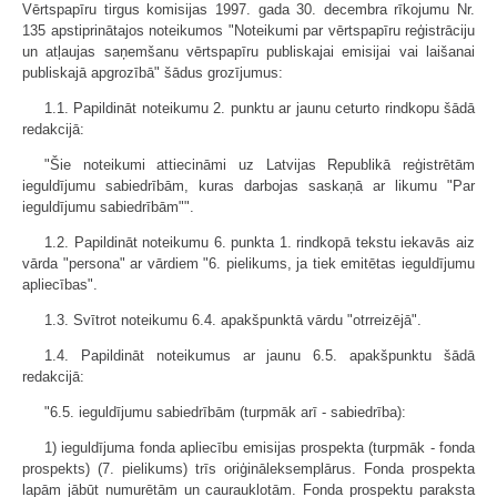
Vērtspapīru tirgus komisijas 1997. gada 30. decembra rīkojumu Nr.
135 apstiprinātajos noteikumos "Noteikumi par vērtspapīru reģistrāciju
un atļaujas saņemšanu vērtspapīru publiskajai emisijai vai laišanai
publiskajā apgrozībā" šādus grozījumus:
1.1. Papildināt noteikumu 2. punktu ar jaunu ceturto rindkopu šādā
redakcijā:
"Šie noteikumi attiecināmi uz Latvijas Republikā reģistrētām
ieguldījumu sabiedrībām, kuras darbojas saskaņā ar likumu "Par
ieguldījumu sabiedrībām"".
1.2. Papildināt noteikumu 6. punkta 1. rindkopā tekstu iekavās aiz
vārda "persona" ar vārdiem "6. pielikums, ja tiek emitētas ieguldījumu
apliecības".
1.3. Svītrot noteikumu 6.4. apakšpunktā vārdu "otrreizējā".
1.4. Papildināt noteikumus ar jaunu 6.5. apakšpunktu šādā
redakcijā:
"6.5. ieguldījumu sabiedrībām (turpmāk arī - sabiedrība):
1) ieguldījuma fonda apliecību emisijas prospekta (turpmāk - fonda
prospekts) (7. pielikums) trīs oriģināleksemplārus. Fonda prospekta
lapām jābūt numurētām un caurauklotām. Fonda prospektu paraksta