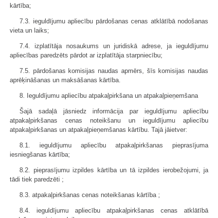
kārtība;
7.3. ieguldījumu apliecību pārdošanas cenas atklātībā nodošanas
vieta un laiks;
7.4. izplatītāja nosaukums un juridiskā adrese, ja ieguldījumu
apliecības paredzēts pārdot ar izplatītāja starpniecību;
7.5. pārdošanas komisijas naudas apmērs, šīs komisijas naudas
aprēķināšanas un maksāšanas kārtība.
8. Ieguldījumu apliecību atpakaļpirkšana un atpakaļpieņemšana
Šajā sadaļā jāsniedz informācija par ieguldījumu apliecību
atpakaļpirkšanas cenas noteikšanu un ieguldījumu apliecību
atpakaļpirkšanas un atpakaļpieņemšanas kārtību. Tajā jāietver:
8.1. ieguldījumu apliecību atpakaļpirkšanas pieprasījuma
iesniegšanas kārtība;
8.2. pieprasījumu izpildes kārtība un tā izpildes ierobežojumi, ja
tādi tiek paredzēti ;
8.3. atpakaļpirkšanas cenas noteikšanas kārtība ;
8.4. ieguldījumu apliecību atpakaļpirkšanas cenas atklātībā