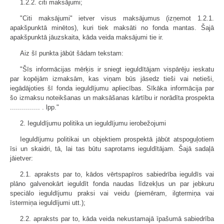
1.2.2. citi maksājumi;
"Citi maksājumi" ietver visus maksājumus (izņemot 1.2.1.
apakšpunktā minētos), kuri tiek maksāti no fonda mantas. Šajā
apakšpunktā jāuzskaita, kāda veida maksājumi tie ir.
Aiz šī punkta jābūt šādam tekstam:
"Šīs informācijas mērķis ir sniegt ieguldītājam vispārēju ieskatu
par kopējām izmaksām, kas viņam būs jāsedz tieši vai netieši,
iegādājoties šī fonda ieguldījumu apliecības. Sīkāka informācija par
šo izmaksu noteikšanas un maksāšanas kārtību ir norādīta prospekta
............... . lpp."
2. Ieguldījumu politika un ieguldījumu ierobežojumi
Ieguldījumu politikai un objektiem prospektā jābūt atspoguļotiem
īsi un skaidri, tā, lai tas būtu saprotams ieguldītājam. Šajā sadaļā
jāietver:
2.1. apraksts par to, kādos vērtspapīros sabiedrība ieguldīs vai
plāno galvenokārt ieguldīt fonda naudas līdzekļus un par jebkuru
speciālo ieguldījumu praksi vai veidu (piemēram, ilgtermiņa vai
īstermiņa ieguldījumi utt.);
2.2. apraksts par to, kāda veida nekustamajā īpašumā sabiedrība