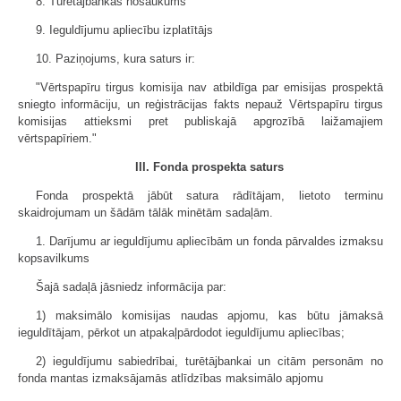
8. Turētājbankas nosaukums
9. Ieguldījumu apliecību izplatītājs
10. Paziņojums, kura saturs ir:
"Vērtspapīru tirgus komisija nav atbildīga par emisijas prospektā
sniegto informāciju, un reģistrācijas fakts nepauž Vērtspapīru tirgus
komisijas attieksmi pret publiskajā apgrozībā laižamajiem
vērtspapīriem."
III. Fonda prospekta saturs
Fonda prospektā jābūt satura rādītājam, lietoto terminu
skaidrojumam un šādām tālāk minētām sadaļām.
1. Darījumu ar ieguldījumu apliecībām un fonda pārvaldes izmaksu
kopsavilkums
Šajā sadaļā jāsniedz informācija par:
1) maksimālo komisijas naudas apjomu, kas būtu jāmaksā
ieguldītājam, pērkot un atpakaļpārdodot ieguldījumu apliecības;
2) ieguldījumu sabiedrībai, turētājbankai un citām personām no
fonda mantas izmaksājamās atlīdzības maksimālo apjomu