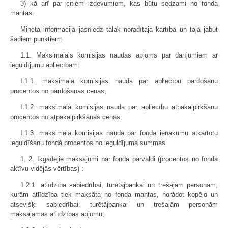
3) kā arī par citiem izdevumiem, kas būtu sedzami no fonda
mantas.
Minētā informācija jāsniedz tālāk norādītajā kārtībā un tajā jābūt
šādiem punktiem:
1.1. Maksimālais komisijas naudas apjoms par darījumiem ar
ieguldījumu apliecībām:
I.1.1. maksimālā komisijas nauda par apliecību pārdošanu
procentos no pārdošanas cenas;
I.1.2. maksimālā komisijas nauda par apliecību atpakaļpirkšanu
procentos no atpakaļpirkšanas cenas;
I.1.3. maksimālā komisijas nauda par fonda ienākumu atkārtotu
ieguldīšanu fondā procentos no ieguldījuma summas.
1. 2. Ikgadējie maksājumi par fonda pārvaldi (procentos no fonda
aktīvu vidējās vērtības) :
1.2.1. atlīdzība sabiedrībai, turētājbankai un trešajām personām,
kurām atlīdzība tiek maksāta no fonda mantas, norādot kopējo un
atsevišķi sabiedrībai, turētājbankai un trešajām personām
maksājamās atlīdzības apjomu;