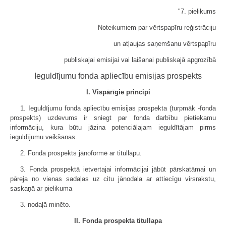
"7. pielikums
Noteikumiem par vērtspapīru reģistrāciju
un atļaujas saņemšanu vērtspapīru
publiskajai emisijai vai laišanai publiskajā apgrozībā
Ieguldījumu fonda apliecību emisijas prospekts
I. Vispārīgie principi
1. Ieguldījumu fonda apliecību emisijas prospekta (turpmāk -fonda
prospekts) uzdevums ir sniegt par fonda darbību pietiekamu
informāciju, kura būtu jāzina potenciālajam ieguldītājam pirms
ieguldījumu veikšanas.
2. Fonda prospekts jānoformē ar titullapu.
3. Fonda prospektā ietvertajai informācijai jābūt pārskatāmai un
pāreja no vienas sadaļas uz citu jānodala ar attiecīgu virsrakstu,
saskaņā ar pielikuma
3. nodaļā minēto.
II. Fonda prospekta titullapa