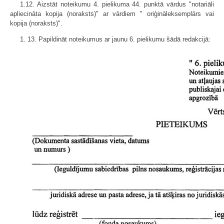
1.12. Aizstāt noteikumu 4. pielikuma 44. punktā vārdus "notariāli
apliecināta kopija (noraksts)" ar vārdiem " oriģināleksemplārs vai
kopija (noraksts)".
1. 13. Papildināt noteikumus ar jaunu 6. pielikumu šādā redakcijā: