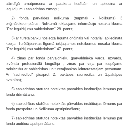
atbildīgā amatpersona ar paraksta tiesībām un apliecina ar
ieguldījumu sabiedrības zīmogu;
2) fonda pārvaldes nolikuma (turpmāk - Nolikums) 3
oriģināleksemplārus. Nolikumā iekļaujamo informāciju nosaka likuma
"Par ieguldījumu sabiedrībām" 28. pants;
3) ar turētājbanku noslēgtā līguma oriģināls vai notariāli apliecināta
kopija. Turētājbankas līgumā iekļaujamos noteikumus nosaka likuma
"Par ieguldījumu sabiedrībām" 47. pants;
4) ziņas par fonda pārvaldnieku (pārvaldnieka vārds, uzvārds,
izvērsta profesionālā biogrāfija , ziņas par viņa par iespējamo
radniecību ar sabiedrības un turētājbankas ieinteresētajām personām.
Ar "radniecību" jāsaprot 2. pakāpes radniecība un 1.pakāpes
svainība);
5) sabiedrības statūtos noteiktās pārvaldes institūcijas lēmums par
fonda dibināšanu;
6) sabiedrības statūtos noteiktās pārvaldes institūcijas lēmums par
fonda prospekta un Nolikuma apstiprināšanu;
7) sabiedrības statūtos noteiktās pārvaldes institūcijas lēmums par
fonda auditora apstiprināšanu.