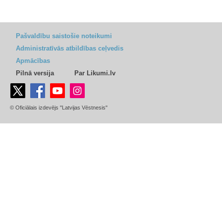
Pašvaldību saistošie noteikumi
Administratīvās atbildības ceļvedis
Apmācības
Pilnā versija
Par Likumi.lv
© Oficiālais izdevējs "Latvijas Vēstnesis"