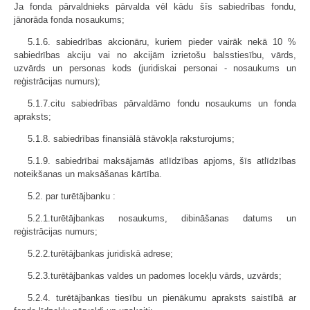
Ja fonda pārvaldnieks pārvalda vēl kādu šīs sabiedrības fondu,
jānorāda fonda nosaukums;
5.1.6. sabiedrības akcionāru, kuriem pieder vairāk nekā 10 %
sabiedrības akciju vai no akcijām izrietošu balsstiesību, vārds,
uzvārds un personas kods (juridiskai personai - nosaukums un
reģistrācijas numurs);
5.1.7.citu sabiedrības pārvaldāmo fondu nosaukums un fonda
apraksts;
5.1.8. sabiedrības finansiālā stāvokļa raksturojums;
5.1.9. sabiedrībai maksājamās atlīdzības apjoms, šīs atlīdzības
noteikšanas un maksāšanas kārtība.
5.2. par turētājbanku :
5.2.1.turētājbankas nosaukums, dibināšanas datums un
reģistrācijas numurs;
5.2.2.turētājbankas juridiskā adrese;
5.2.3.turētājbankas valdes un padomes locekļu vārds, uzvārds;
5.2.4. turētājbankas tiesību un pienākumu apraksts saistībā ar