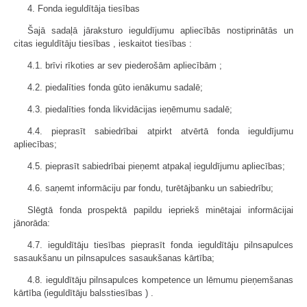
4. Fonda ieguldītāja tiesības
Šajā sadaļā jāraksturo ieguldījumu apliecībās nostiprinātās un
citas ieguldītāju tiesības , ieskaitot tiesības :
4.1. brīvi rīkoties ar sev piederošām apliecībām ;
4.2. piedalīties fonda gūto ienākumu sadalē;
4.3. piedalīties fonda likvidācijas ieņēmumu sadalē;
4.4. pieprasīt sabiedrībai atpirkt atvērtā fonda ieguldījumu
apliecības;
4.5. pieprasīt sabiedrībai pieņemt atpakaļ ieguldījumu apliecības;
4.6. saņemt informāciju par fondu, turētājbanku un sabiedrību;
Slēgtā fonda prospektā papildu iepriekš minētajai informācijai
jānorāda:
4.7. ieguldītāju tiesības pieprasīt fonda ieguldītāju pilnsapulces
sasaukšanu un pilnsapulces sasaukšanas kārtība;
4.8. ieguldītāju pilnsapulces kompetence un lēmumu pieņemšanas
kārtība (ieguldītāju balsstiesības ) .