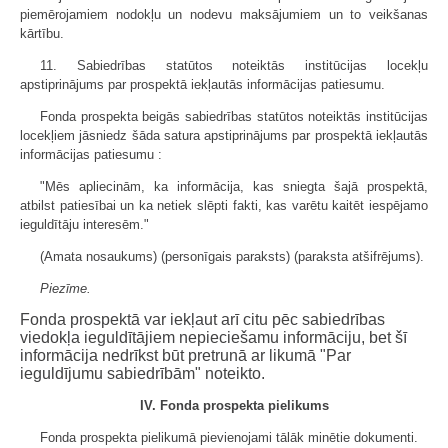
piemērojamiem nodokļu un nodevu maksājumiem un to veikšanas
kārtību.
11. Sabiedrības statūtos noteiktās institūcijas locekļu
apstiprinājums par prospektā iekļautās informācijas patiesumu.
Fonda prospekta beigās sabiedrības statūtos noteiktās institūcijas
locekļiem jāsniedz šāda satura apstiprinājums par prospektā iekļautās
informācijas patiesumu :
"Mēs apliecinām, ka informācija, kas sniegta šajā prospektā,
atbilst patiesībai un ka netiek slēpti fakti, kas varētu kaitēt iespējamo
ieguldītāju interesēm."
(Amata nosaukums) (personīgais paraksts) (paraksta atšifrējums).
Piezīme.
Fonda prospektā var iekļaut arī citu pēc sabiedrības
viedokļa ieguldītājiem nepieciešamu informāciju, bet šī
informācija nedrīkst būt pretrunā ar likumā "Par
ieguldījumu sabiedrībām" noteikto.
IV. Fonda prospekta pielikums
Fonda prospekta pielikumā pievienojami tālāk minētie dokumenti.