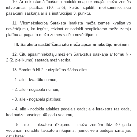
10. Ar nekustamā īpašuma nodokli neapliekamajās meža zemēs
ietveramas platības (10. ailē), kurās izpildīti mežsaimnieciskie
pasākumi saskaņā ar šīs instrukcijas 3. punktu.
11. Virsmežniecība Sarakstā ieraksta meža zemes kvalitatīvo
novērtējumu, ko iegūst, reizinot ar nodokli neapliekamo meža zemju
platību ar pagasta meža zemes vidējo novērtējumu.
III. Sarakstu sastādīšana citu meža apsaimniekotāju mežiem
12. Citu apsaimniekotāju mežiem Sarakstus saskaņā ar formu NI-
2 (2. pielikums) sastāda mežniecība.
13. Sarakstā NI-2 ir aizpildītas šādas ailes:
- 1. aile - kvartālu numuri;
- 2. aile - nogabalu numuri;
- 3. aile - nogabalu platības;
- 4. aile - nodokļu atlaides pēdējais gads; ailē ierakstīts tas gads,
kad audze sasniegs 40 gadu vecumu;
- 5. aile - taksatora rīkojums - meža zemēm līdz 40 gadu
vecumam norādīts taksatora rīkojums, ņemot vērā pēdējās izmaiņas
datu bāzē;