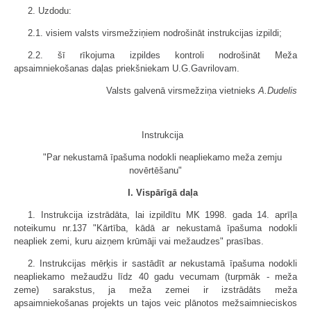
2. Uzdodu:
2.1. visiem valsts virsmežziņiem nodrošināt instrukcijas izpildi;
2.2. šī rīkojuma izpildes kontroli nodrošināt Meža
apsaimniekošanas daļas priekšniekam U.G.Gavrilovam.
Valsts galvenā virsmežziņa vietnieks
A.Dudelis
Instrukcija
"Par nekustamā īpašuma nodokli neapliekamo meža zemju
novērtēšanu"
I. Vispārīgā daļa
1. Instrukcija izstrādāta, lai izpildītu MK 1998. gada 14. aprīļa
noteikumu nr.137 "Kārtība, kādā ar nekustamā īpašuma nodokli
neapliek zemi, kuru aizņem krūmāji vai mežaudzes" prasības.
2. Instrukcijas mērķis ir sastādīt ar nekustamā īpašuma nodokli
neapliekamo mežaudžu līdz 40 gadu vecumam (turpmāk - meža
zeme) sarakstus, ja meža zemei ir izstrādāts meža
apsaimniekošanas projekts un tajos veic plānotos mežsaimnieciskos