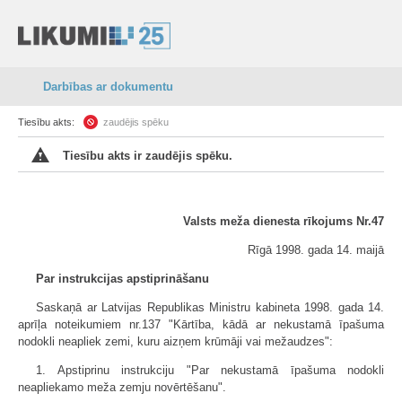
Darbības ar dokumentu
Tiesību akts:
zaudējis spēku
Tiesību akts ir zaudējis spēku.
Valsts meža dienesta rīkojums Nr.47
Rīgā 1998. gada 14. maijā
Par instrukcijas apstiprināšanu
Saskaņā ar Latvijas Republikas Ministru kabineta 1998. gada 14.
aprīļa noteikumiem nr.137 "Kārtība, kādā ar nekustamā īpašuma
nodokli neapliek zemi, kuru aizņem krūmāji vai mežaudzes":
1. Apstiprinu instrukciju "Par nekustamā īpašuma nodokli
neapliekamo meža zemju novērtēšanu".