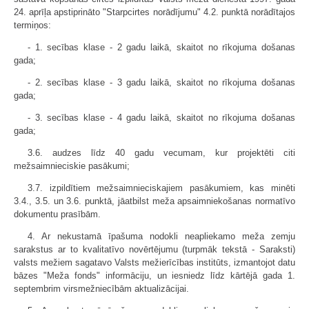
24. aprīļa apstiprināto "Starpcirtes norādījumu" 4.2. punktā norādītajos
termiņos:
- 1. secības klase - 2 gadu laikā, skaitot no rīkojuma došanas
gada;
- 2. secības klase - 3 gadu laikā, skaitot no rīkojuma došanas
gada;
- 3. secības klase - 4 gadu laikā, skaitot no rīkojuma došanas
gada;
3.6. audzes līdz 40 gadu vecumam, kur projektēti citi
mežsaimnieciskie pasākumi;
3.7. izpildītiem mežsaimnieciskajiem pasākumiem, kas minēti
3.4., 3.5. un 3.6. punktā, jāatbilst meža apsaimniekošanas normatīvo
dokumentu prasībām.
4. Ar nekustamā īpašuma nodokli neapliekamo meža zemju
sarakstus ar to kvalitatīvo novērtējumu (turpmāk tekstā - Saraksti)
valsts mežiem sagatavo Valsts mežierīcības institūts, izmantojot datu
bāzes "Meža fonds" informāciju, un iesniedz līdz kārtējā gada 1.
septembrim virsmežniecībām aktualizācijai.