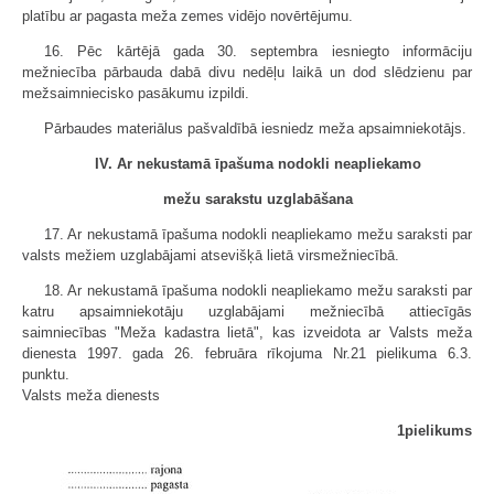
platību ar pagasta meža zemes vidējo novērtējumu.
16. Pēc kārtējā gada 30. septembra iesniegto informāciju
mežniecība pārbauda dabā divu nedēļu laikā un dod slēdzienu par
mežsaimniecisko pasākumu izpildi.
Pārbaudes materiālus pašvaldībā iesniedz meža apsaimniekotājs.
IV. Ar nekustamā īpašuma nodokli neapliekamo
mežu sarakstu uzglabāšana
17. Ar nekustamā īpašuma nodokli neapliekamo mežu saraksti par
valsts mežiem uzglabājami atsevišķā lietā virsmežniecībā.
18. Ar nekustamā īpašuma nodokli neapliekamo mežu saraksti par
katru apsaimniekotāju uzglabājami mežniecībā attiecīgās
saimniecības "Meža kadastra lietā", kas izveidota ar Valsts meža
dienesta 1997. gada 26. februāra rīkojuma Nr.21 pielikuma 6.3.
punktu.
Valsts meža dienests
1pielikums