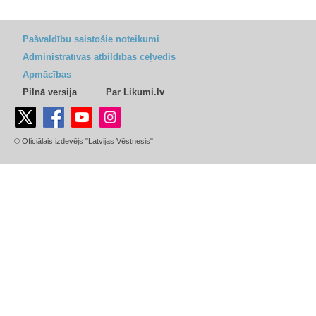
Pašvaldību saistošie noteikumi
Administratīvās atbildības ceļvedis
Apmācības
Pilnā versija
Par Likumi.lv
© Oficiālais izdevējs "Latvijas Vēstnesis"