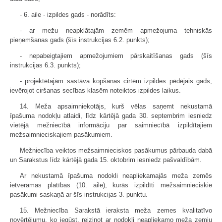
- 6. aile - izpildes gads - norādīts:
- ar mežu neapklātajām zemēm apmežojuma tehniskās
pieņemšanas gads (šīs instrukcijas 6.2. punkts);
- nepabeigtajiem apmežojumiem pārskaitīšanas gads (šīs
instrukcijas 6.3. punkts);
- projektētajām sastāva kopšanas cirtēm izpildes pēdējais gads,
ievērojot ciršanas secības klasēm noteiktos izpildes laikus.
14. Meža apsaimniekotājs, kurš vēlas saņemt nekustamā
īpašuma nodokļu atlaidi, līdz kārtējā gada 30. septembrim iesniedz
vietējā mežniecībā informāciju par saimniecībā izpildītajiem
mežsaimnieciskajiem pasākumiem.
Mežniecība veiktos mežsaimnieciskos pasākumus pārbauda dabā
un Sarakstus līdz kārtējā gada 15. oktobrim iesniedz pašvaldībām.
Ar nekustamā īpašuma nodokli neapliekamajās meža zemēs
ietveramas platības (10. aile), kurās izpildīti mežsaimnieciskie
pasākumi saskaņā ar šīs instrukcijas 3. punktu.
15. Mežniecība Sarakstā ieraksta meža zemes kvalitatīvo
novērtējumu, ko iegūst, reizinot ar nodokli neapliekamo meža zemju