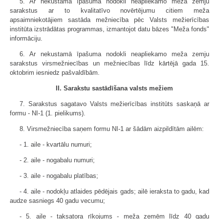
5. Ar nekustamā īpašuma nodokli neapliekamo meža zemju
sarakstus ar to kvalitatīvo novērtējumu citiem meža
apsaimniekotājiem sastāda mežniecība pēc Valsts mežierīcības
institūta izstrādātas programmas, izmantojot datu bāzes "Meža fonds"
informāciju.
6. Ar nekustamā īpašuma nodokli neapliekamo meža zemju
sarakstus virsmežniecības un mežniecības līdz kārtējā gada 15.
oktobrim iesniedz pašvaldībām.
II. Sarakstu sastādīšana valsts mežiem
7. Sarakstus sagatavo Valsts mežierīcības institūts saskaņā ar
formu - NI-1 (1. pielikums).
8. Virsmežniecība saņem formu NI-1 ar šādām aizpildītām ailēm:
- 1. aile - kvartālu numuri;
- 2. aile - nogabalu numuri;
- 3. aile - nogabalu platības;
- 4. aile - nodokļu atlaides pēdējais gads; ailē ieraksta to gadu, kad
audze sasniegs 40 gadu vecumu;
- 5. aile - taksatora rīkojums - meža zemēm līdz 40 gadu