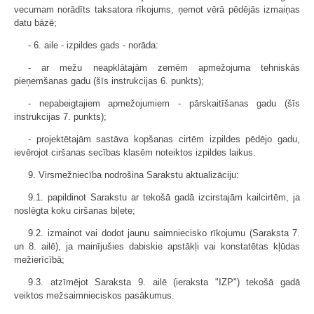
vecumam norādīts taksatora rīkojums, ņemot vērā pēdējās izmaiņas
datu bāzē;
- 6. aile - izpildes gads - norāda:
- ar mežu neapklātajām zemēm apmežojuma tehniskās
pieņemšanas gadu (šīs instrukcijas 6. punkts);
- nepabeigtajiem apmežojumiem - pārskaitīšanas gadu (šīs
instrukcijas 7. punkts);
- projektētajām sastāva kopšanas cirtēm izpildes pēdējo gadu,
ievērojot ciršanas secības klasēm noteiktos izpildes laikus.
9. Virsmežniecība nodrošina Sarakstu aktualizāciju:
9.1. papildinot Sarakstu ar tekošā gadā izcirstajām kailcirtēm, ja
noslēgta koku ciršanas biļete;
9.2. izmainot vai dodot jaunu saimniecisko rīkojumu (Saraksta 7.
un 8. ailē), ja mainījušies dabiskie apstākļi vai konstatētas kļūdas
mežierīcībā;
9.3. atzīmējot Saraksta 9. ailē (ieraksta "IZP") tekošā gadā
veiktos mežsaimnieciskos pasākumus.