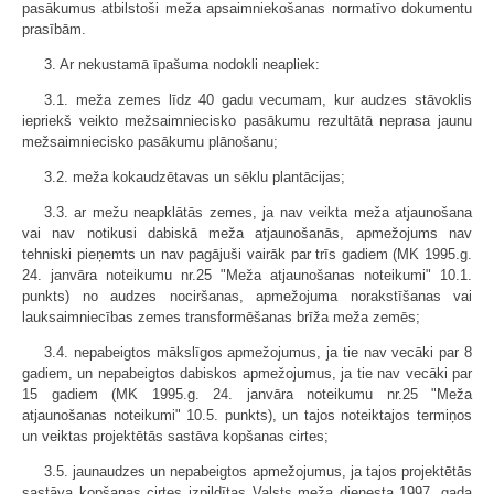
pasākumus atbilstoši meža apsaimniekošanas normatīvo dokumentu
prasībām.
3. Ar nekustamā īpašuma nodokli neapliek:
3.1. meža zemes līdz 40 gadu vecumam, kur audzes stāvoklis
iepriekš veikto mežsaimniecisko pasākumu rezultātā neprasa jaunu
mežsaimniecisko pasākumu plānošanu;
3.2. meža kokaudzētavas un sēklu plantācijas;
3.3. ar mežu neapklātās zemes, ja nav veikta meža atjaunošana
vai nav notikusi dabiskā meža atjaunošanās, apmežojums nav
tehniski pieņemts un nav pagājuši vairāk par trīs gadiem (MK 1995.g.
24. janvāra noteikumu nr.25 "Meža atjaunošanas noteikumi" 10.1.
punkts) no audzes nociršanas, apmežojuma norakstīšanas vai
lauksaimniecības zemes transformēšanas brīža meža zemēs;
3.4. nepabeigtos mākslīgos apmežojumus, ja tie nav vecāki par 8
gadiem, un nepabeigtos dabiskos apmežojumus, ja tie nav vecāki par
15 gadiem (MK 1995.g. 24. janvāra noteikumu nr.25 "Meža
atjaunošanas noteikumi" 10.5. punkts), un tajos noteiktajos termiņos
un veiktas projektētās sastāva kopšanas cirtes;
3.5. jaunaudzes un nepabeigtos apmežojumus, ja tajos projektētās
sastāva kopšanas cirtes izpildītas Valsts meža dienesta 1997. gada