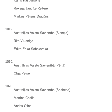
Kārlis Kasparsons
Roksija Jautrīte Reitere
Markus Pēteris Dragūns
1012.
Austrālijas Valstu Savienībā (Sidnejā)
Rita Vīksniņa
Edīte Ērika Soboļevska
1069.
Austrālijas Valstu Savienībā (Pērtā)
Olga Pelše
1070.
Austrālijas Valstu Savienībā (Brisbenā)
Martins Ceslis
Andris Olins