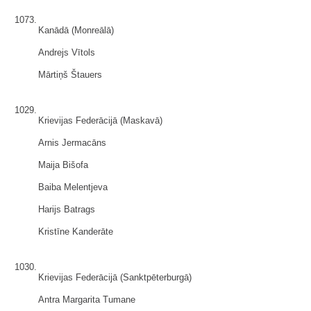
1073.
Kanādā (Monreālā)
Andrejs Vītols
Mārtiņš Štauers
1029.
Krievijas Federācijā (Maskavā)
Arnis Jermacāns
Maija Bišofa
Baiba Melentjeva
Harijs Batrags
Kristīne Kanderāte
1030.
Krievijas Federācijā (Sanktpēterburgā)
Antra Margarita Tumane