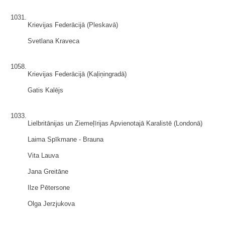
1031.
Krievijas Federācijā (Pleskavā)
Svetlana Kraveca
1058.
Krievijas Federācijā (Kaļiņingradā)
Gatis Kalējs
1033.
Lielbritānijas un Ziemeļīrijas Apvienotajā Karalistē (Londonā)
Laima Spīkmane - Brauna
Vita Lauva
Jana Greitāne
Ilze Pētersone
Olga Jerzjukova