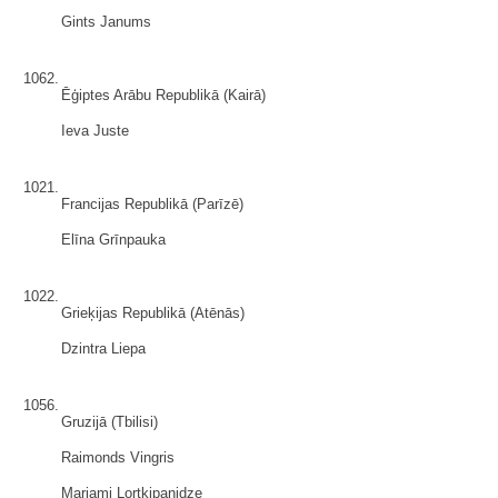
Gints Janums
1062.
Ēģiptes Arābu Republikā (Kairā)
Ieva Juste
1021.
Francijas Republikā (Parīzē)
Elīna Grīnpauka
1022.
Grieķijas Republikā (Atēnās)
Dzintra Liepa
1056.
Gruzijā (Tbilisi)
Raimonds Vingris
Mariami Lortkipanidze