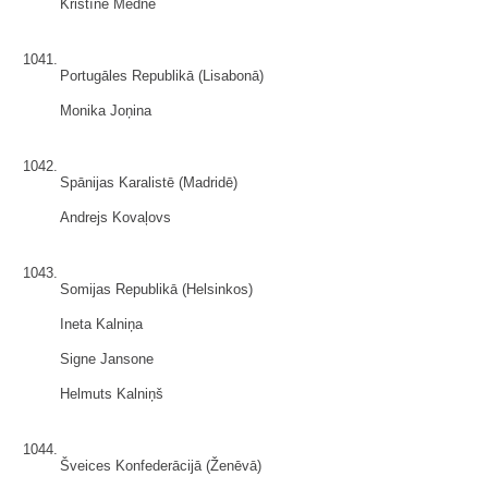
Kristīne Medne
1041.
Portugāles Republikā (Lisabonā)
Monika Joņina
1042.
Spānijas Karalistē (Madridē)
Andrejs Kovaļovs
1043.
Somijas Republikā (Helsinkos)
Ineta Kalniņa
Signe Jansone
Helmuts Kalniņš
1044.
Šveices Konfederācijā (Ženēvā)