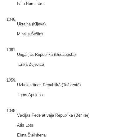
Ivita Burmistre
1046.
Ukrainā (Kijevā)
Mihails Šešins
1061.
Ungārijas Republikā (Budapeštā)
Ērika Zujeviča
1059.
Uzbekistānas Republikā (Taškentā)
Igors Apokins
1048.
Vācijas Federatīvajā Republikā (Berlīnē)
Atis Lots
Elīna Šteinhena