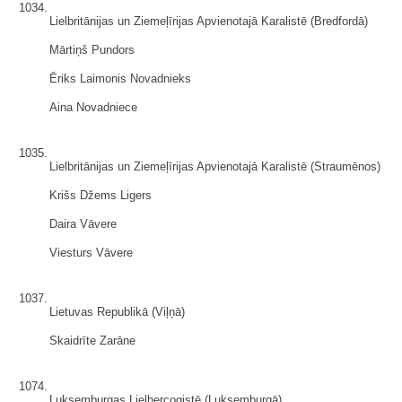
1034.
Lielbritānijas un Ziemeļīrijas Apvienotajā Karalistē (Bredfordā)
Mārtiņš Pundors
Ēriks Laimonis Novadnieks
Aina Novadniece
1035.
Lielbritānijas un Ziemeļīrijas Apvienotajā Karalistē (Straumēnos)
Krišs Džems Ligers
Daira Vāvere
Viesturs Vāvere
1037.
Lietuvas Republikā (Viļņā)
Skaidrīte Zarāne
1074.
Luksemburgas Lielhercogistē (Luksemburgā)