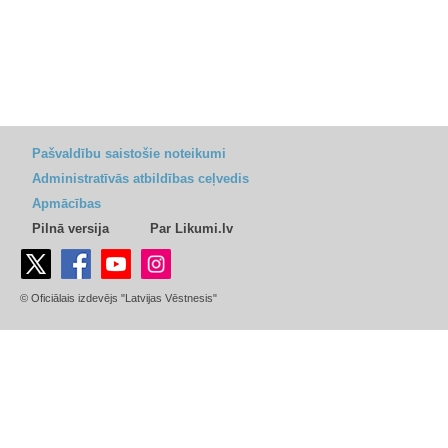
Pašvaldību saistošie noteikumi
Administratīvās atbildības ceļvedis
Apmācības
Pilnā versija
Par Likumi.lv
© Oficiālais izdevējs "Latvijas Vēstnesis"