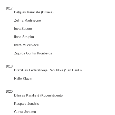
1017.
Beļģijas Karalistē (Briselē)
Zelma Martinsone
Ieva Zauere
Ilona Strupka
Iveta Muceniece
Zigurds Guntis Kronbergs
1018.
Brazīlijas Federatīvajā Republikā (San Paulu)
Ralfo Klavin
1020.
Dānijas Karalistē (Kopenhāgenā)
Kaspars Jundzis
Gunta Januma