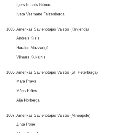
Igors Imants Bitners
Iveta Vesmane Felzenberga
1005.
Amerikas Savienotajās Valstīs (Klīvlendā)
Andrejs Ķīsis
Haralds Mazzariņš
Vilmārs Kukainis
1006.
Amerikas Savienotajās Valstīs (St. Pēterburgā)
Māra Prāvs
Māris Prāvs
Aija Norberga
1007.
Amerikas Savienotajās Valstīs (Mineapolē)
Zinta Pone