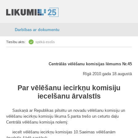
Darbības ar dokumentu
Tiesību akts:
spēkā esošs
Centrālās vēlēšanu komisijas lēmums Nr.45
Rīgā 2010.gada 18.augustā
Par vēlēšanu iecirkņu komisiju
iecelšanu ārvalstīs
Saskaņā ar Republikas pilsētu un novadu vēlēšanu komisiju un
vēlēšanu iecirkņu komisiju likuma 5.panta trešo un ceturto daļu
Centrālā vēlēšanu komisija nolemj:
iecelt vēlēšanu iecirkņu komisijas 10.Saeimas vēlēšanām
ārvalstīs šādā sastāvā: