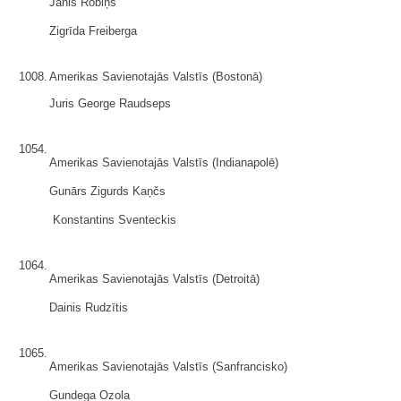
Jānis Robiņš
Zigrīda Freiberga
1008.
Amerikas Savienotajās Valstīs (Bostonā)
Juris George Raudseps
1054.
Amerikas Savienotajās Valstīs (Indianapolē)
Gunārs Zigurds Kaņčs
Konstantins Sventeckis
1064.
Amerikas Savienotajās Valstīs (Detroitā)
Dainis Rudzītis
1065.
Amerikas Savienotajās Valstīs (Sanfrancisko)
Gundega Ozola