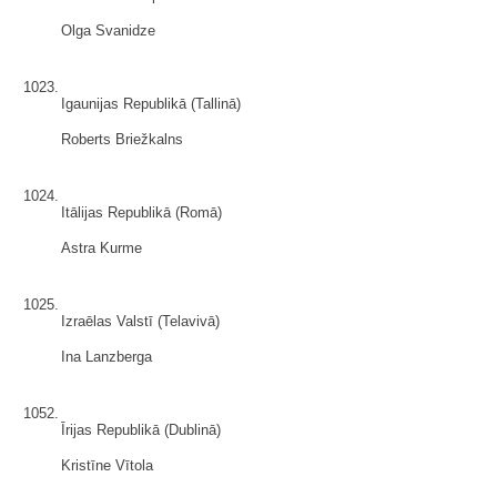
Olga Svanidze
1023.
Igaunijas Republikā (Tallinā)
Roberts Briežkalns
1024.
Itālijas Republikā (Romā)
Astra Kurme
1025.
Izraēlas Valstī (Telavivā)
Ina Lanzberga
1052.
Īrijas Republikā (Dublinā)
Kristīne Vītola