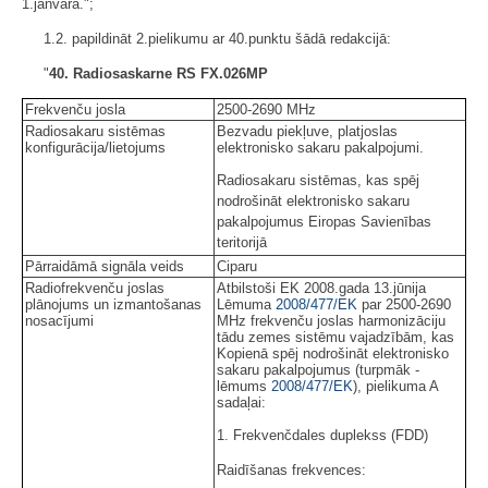
1.janvāra.";
1.2. papildināt 2.pielikumu ar 40.punktu šādā redakcijā:
"
40. Radiosaskarne RS FX.026MP
Frekvenču josla
2500-2690 MHz
Radiosakaru sistēmas
Bezvadu piekļuve, platjoslas
konfigurācija/lietojums
elektronisko sakaru pakalpojumi.
Radiosakaru sistēmas, kas spēj
nodrošināt elektronisko sakaru
pakalpojumus Eiropas Savienības
teritorijā
Pārraidāmā signāla veids
Ciparu
Radiofrekvenču joslas
Atbilstoši EK 2008.gada 13.jūnija
plānojums un izmantošanas
Lēmuma
2008/477/EK
par 2500-2690
nosacījumi
MHz frekvenču joslas harmonizāciju
tādu zemes sistēmu vajadzībām, kas
Kopienā spēj nodrošināt elektronisko
sakaru pakalpojumus (turpmāk -
lēmums
2008/477/EK
), pielikuma A
sadaļai:
1. Frekvenčdales duplekss (FDD)
Raidīšanas frekvences: