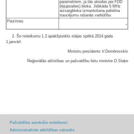
parametriem, ja tās atrodas pie FDD
(lejupsaites) bloka. Jebkāda 5 MHz
aizsargbloka izmantošana palielina
traucējumu rašanās varbūtību
Piezīmes
"
2. Šo noteikumu 1.2.apakšpunkts stājas spēkā 2014.gada
1.janvārī.
Ministru prezidents
V.Dombrovskis
Reģionālās attīstības un pašvaldību lietu ministre
D.Staķe
Pašvaldību saistošie noteikumi
Administratīvās atbildības ceļvedis