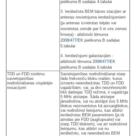
pielikuma B sadaļas 4.tabulai
3. Ierobežota BEM bāzes stacijām ar
antenas novietojuma ierobežojumiem
(ja antenas izvietotas telpās vai
novietotas zemāk par 5 m virs zemes
līmeņa) - atbilstoši lēmuma
2008/477/EK
pielikuma B sadaļas
5.tabulai
4. Ierobežojumi galastacijām -
atbilstoši lēmuma
2008/477/EK
pielikuma B sadaļas 6.tabulai
TDD un FDD sistēmu
Savietojamības nodrošināšanai starp
savietojamības
tādu frekvenču bloku malām, kurus
nodrošināšanas vispārējie
izmanto neierobežotas TDD un FDD
nosacījumi
vajadzībām, vai, ja divi nesinhronizēti
tīkli darbojas TDD režīmā, ir vajadzīga
5 MHz atstarpe. Šāda atstarpe
jānodrošina, vai nu atstājot šos 5 MHz
blokus neizmantotus kā aizsargblokus,
vai nodrošinot lietojumu, kas atbilst
ierobežotas BEM parametriem (ja tā
atrodas pie FDD (augšupsaite) vai
starp TDD blokiem), vai arī nodrošinot
lietojumu, kas atbilst vai nu
ierobežotu, vai neierobežotu BEM