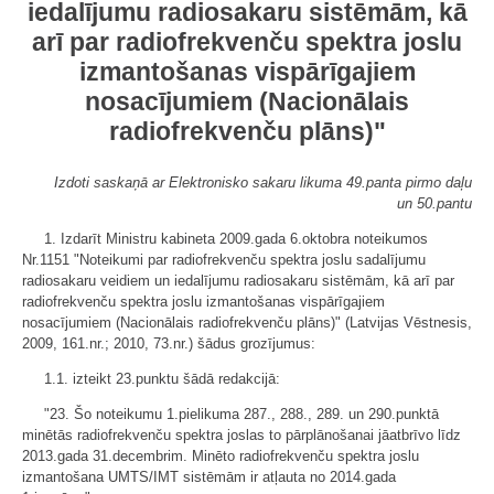
iedalījumu radiosakaru sistēmām, kā
arī par radiofrekvenču spektra joslu
izmantošanas vispārīgajiem
nosacījumiem (Nacionālais
radiofrekvenču plāns)"
Izdoti saskaņā ar Elektronisko sakaru likuma 49.panta pirmo daļu
un 50.pantu
1. Izdarīt Ministru kabineta 2009.gada 6.oktobra noteikumos
Nr.1151 "Noteikumi par radiofrekvenču spektra joslu sadalījumu
radiosakaru veidiem un iedalījumu radiosakaru sistēmām, kā arī par
radiofrekvenču spektra joslu izmantošanas vispārīgajiem
nosacījumiem (Nacionālais radiofrekvenču plāns)" (Latvijas Vēstnesis,
2009, 161.nr.; 2010, 73.nr.) šādus grozījumus:
1.1. izteikt 23.punktu šādā redakcijā:
"23. Šo noteikumu 1.pielikuma 287., 288., 289. un 290.punktā
minētās radiofrekvenču spektra joslas to pārplānošanai jāatbrīvo līdz
2013.gada 31.decembrim. Minēto radiofrekvenču spektra joslu
izmantošana UMTS/IMT sistēmām ir atļauta no 2014.gada