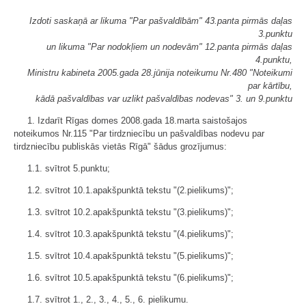
Izdoti saskaņā ar likuma "Par pašvaldībām" 43.panta pirmās daļas
3.punktu
un likuma "Par nodokļiem un nodevām" 12.panta pirmās daļas
4.punktu,
Ministru kabineta 2005.gada 28.jūnija noteikumu Nr.480 "Noteikumi
par kārtību,
kādā pašvaldības var uzlikt pašvaldības nodevas" 3. un 9.punktu
1. Izdarīt Rīgas domes 2008.gada 18.marta saistošajos
noteikumos Nr.115 "Par tirdzniecību un pašvaldības nodevu par
tirdzniecību publiskās vietās Rīgā" šādus grozījumus:
1.1. svītrot 5.punktu;
1.2. svītrot 10.1.apakšpunktā tekstu "(2.pielikums)";
1.3. svītrot 10.2.apakšpunktā tekstu "(3.pielikums)";
1.4. svītrot 10.3.apakšpunktā tekstu "(4.pielikums)";
1.5. svītrot 10.4.apakšpunktā tekstu "(5.pielikums)";
1.6. svītrot 10.5.apakšpunktā tekstu "(6.pielikums)";
1.7. svītrot 1., 2., 3., 4., 5., 6. pielikumu.