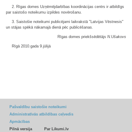
2. Rīgas domes Uzņēmējdarbības koordinācijas centrs ir atbildīgs
par saistošo noteikumu izpildes novērošanu.
3. Saistošie noteikumi publicējami laikrakstā "Latvijas Vēstnesis"
un stājas spēkā nākamajā dienā pēc publicēšanas.
Rīgas domes priekšsēdētājs
N.Ušakovs
Rīgā 2010.gada 9.jūlijā
Pašvaldību saistošie noteikumi
Administratīvās atbildības ceļvedis
Apmācības
Pilnā versija
Par Likumi.lv