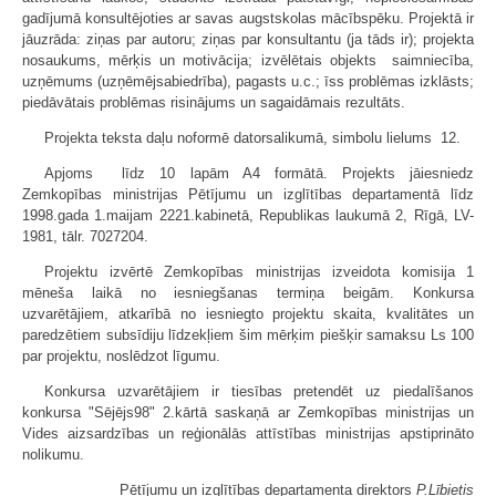
gadījumā konsultējoties ar savas augstskolas mācībspēku. Projektā ir
jāuzrāda: ziņas par autoru; ziņas par konsultantu (ja tāds ir); projekta
nosaukums, mērķis un motivācija; izvēlētais objekts  saimniecība,
uzņēmums (uzņēmējsabiedrība), pagasts u.c.; īss problēmas izklāsts;
piedāvātais problēmas risinājums un sagaidāmais rezultāts.
Projekta teksta daļu noformē datorsalikumā, simbolu lielums  12.
Apjoms  līdz 10 lapām A4 formātā. Projekts jāiesniedz
Zemkopības ministrijas Pētījumu un izglītības departamentā līdz
1998.gada 1.maijam 2221.kabinetā, Republikas laukumā 2, Rīgā, LV-
1981, tālr. 7027204.
Projektu izvērtē Zemkopības ministrijas izveidota komisija 1
mēneša laikā no iesniegšanas termiņa beigām. Konkursa
uzvarētājiem, atkarībā no iesniegto projektu skaita, kvalitātes un
paredzētiem subsīdiju līdzekļiem šim mērķim piešķir samaksu Ls 100
par projektu, noslēdzot līgumu.
Konkursa uzvarētājiem ir tiesības pretendēt uz piedalīšanos
konkursa "Sējējs98" 2.kārtā saskaņā ar Zemkopības ministrijas un
Vides aizsardzības un reģionālās attīstības ministrijas apstiprināto
nolikumu.
Pētījumu un izglītības departamenta direktors
P.Lībietis