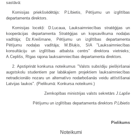
sastāvā:
Komisijas priekšsēdētājs: P.Lībietis, Pētījumu un izglītības
departamenta direktors.
Komisijas locekļi: D.Lucaua, Lauksaimniecības stratēģijas un
kooperācijas departamenta Stratēģijas un kopsavilkuma nodaļas
vadītāja; Dz.Kreišmane, Pētījumu un izglītības departamenta
Pētījumu nodaļas vadītāja; M.Bluķis, SIA "Lauksaimniecības
konsultāciju un izglītības atbalsta centrs" direktora vietnieks;
A.Ceplišs, Rīgas rajona lauksaimniecības departamenta direktors.
2. Apstiprināt konkursa noteikumus "Valsts subsīdiju piešķiršanai
augstskolu studentiem par labākajiem projektiem lauksaimniecības
netradicionālo nozaru un alternatīvo nodarbošanās veidu attīstīšanai
Latvijas laukos". (Pielikumā: Konkursa noteikumi.)
Zemkopības ministrijas valsts sekretārs
J.Lapše
Pētījumu un izglītības departamenta direktors
P.Lībietis
Pielikums
Noteikumi