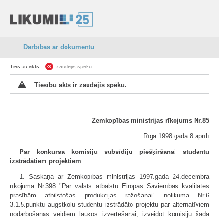
Darbības ar dokumentu
Tiesību akts:
zaudējis spēku
Tiesību akts ir zaudējis spēku.
Zemkopības ministrijas rīkojums Nr.85
Rīgā 1998.gada 8.aprīlī
Par konkursa komisiju subsīdiju piešķiršanai studentu
izstrādātiem projektiem
1. Saskaņā ar Zemkopības ministrijas 1997.gada 24.decembra
rīkojuma Nr.398 "Par valsts atbalstu Eiropas Savienības kvalitātes
prasībām atbilstošas produkcijas ražošanai" nolikuma Nr.6
3.1.5.punktu augstkolu studentu izstrādāto projektu par alternatīviem
nodarbošanās veidiem laukos izvērtēšanai, izveidot komisiju šādā