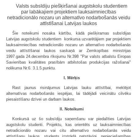
Valsts subsīdiju piešķiršanai augstskolu studentiem
par labākajiem projektiem lauksaimniecības
netradicionālo nozaru un alternatīvo nodarbošanās veidu
attīstīšanai Latvijas laukos
Šie noteikumi nosaka kārtību, kādā piešķiramas subsīdijas
Latvijas augstskolu studentiem  konkursa uzvarētājiem par projektiem
lauksaimniecības netradicionālo nozaru un alternatīvo nodarbošanās
veidu attīstīšanai laukos saskaņā ar Zemkopības ministrijas
1997.gada 24.decembra rīkojumu Nr.398 "Par valsts atbalstu Eiropas
Savienības kvalitātes prasībām atbilstošas produkcijas ražošanai"
nolikuma Nr.6. 3.1.5.punktu.
I. Mērķis
Rast jaunus risinājumus Latvijas lauku attīstībai, meklējot
alternatīvas nodarbošanās iespējas, lai tādējādi veicinātu cilvēku
piesaistīšanu dzīvei un darbam laukos.
II. Noteikumi
Konkursā uz šo subsīdiju saņemšanu var piedalīties Latvijas
augstskolu studenti. Projektu, kas orientēts uz lauksaimniecības
netradicionālo nozaru vai citu alternatīvo nodarbošanās veidu
attīstīšanu laukos, students izstrādā patstāvīgi, nepieciešamības