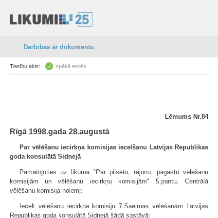
Darbības ar dokumentu
Tiesību akts:
spēkā esošs
Lēmums Nr.84
Rīgā 1998.gada 28.augustā
Par vēlēšanu iecirkņa komisijas iecelšanu Latvijas Republikas
goda konsulātā Sidnejā
Pamatojoties uz likuma "Par pilsētu, rajonu, pagastu vēlēšanu
komisijām un vēlēšanu iecirkņu komisijām" 5.pantu, Centrālā
vēlēšanu komisija nolemj:
Iecelt vēlēšanu iecirkņa komisiju 7.Saeimas vēlēšanām Latvijas
Republikas goda konsulātā Sidnejā šādā sastāvā: