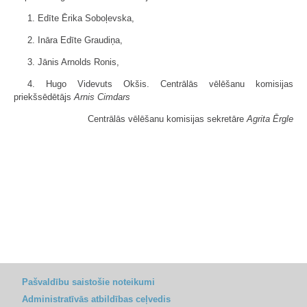
1. Edīte Ērika Soboļevska,
2. Ināra Edīte Graudiņa,
3. Jānis Arnolds Ronis,
4. Hugo Videvuts Okšis. Centrālās vēlēšanu komisijas
priekšsēdētājs
Arnis Cimdars
Centrālās vēlēšanu komisijas sekretāre
Agrita Ērgle
Pašvaldību saistošie noteikumi
Administratīvās atbildības ceļvedis