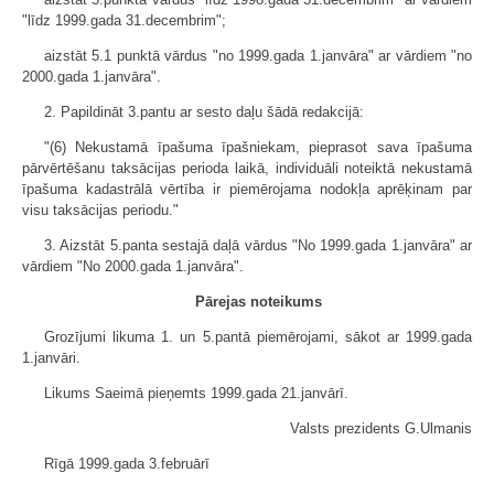
"līdz 1999.gada 31.decembrim";
aizstāt 5.1 punktā vārdus "no 1999.gada 1.janvāra" ar vārdiem "no
2000.gada 1.janvāra".
2. Papildināt 3.pantu ar sesto daļu šādā redakcijā:
"(6) Nekustamā īpašuma īpašniekam, pieprasot sava īpašuma
pārvērtēšanu taksācijas perioda laikā, individuāli noteiktā nekustamā
īpašuma kadastrālā vērtība ir piemērojama nodokļa aprēķinam par
visu taksācijas periodu."
3. Aizstāt 5.panta sestajā daļā vārdus "No 1999.gada 1.janvāra" ar
vārdiem "No 2000.gada 1.janvāra".
Pārejas noteikums
Grozījumi likuma 1. un 5.pantā piemērojami, sākot ar 1999.gada
1.janvāri.
Likums Saeimā pieņemts 1999.gada 21.janvārī.
Valsts prezidents G.Ulmanis
Rīgā 1999.gada 3.februārī