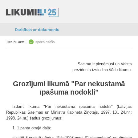
Darbības ar dokumentu
Tiesību akts:
spēkā esošs
Saeima ir pieņēmusi un Valsts
prezidents izsludina šādu likumu:
Grozījumi likumā "Par nekustamā
īpašuma nodokli"
Izdarīt likumā "Par nekustamā īpašuma nodokli" (Latvijas
Republikas Saeimas un Ministru Kabineta Ziņotājs, 1997, 13., 24.nr.;
1998, 24.nr.) šādus grozījumus:
1. 1.panta otrajā daļā:
aizstāt 5.punktā vārdus "līdz 1998.gada 31.decembrim" ar vārdiem